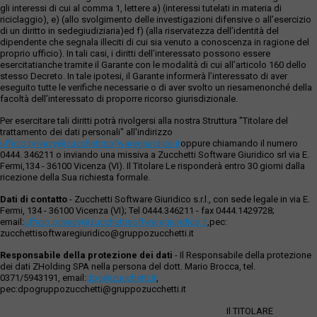
gli interessi di cui al comma 1, lettere a) (interessi tutelati in materia di
riciclaggio), e) (allo svolgimento delle investigazioni difensive o all’esercizio
di un diritto in sedegiudiziaria)ed f) (alla riservatezza dell’identità del
dipendente che segnala illeciti di cui sia venuto a conoscenza in ragione del
proprio ufficio). In tali casi, i diritti dell’interessato possono essere
esercitatianche tramite il Garante con le modalità di cui all’articolo 160 dello
stesso Decreto. In tale ipotesi, il Garante informerà l’interessato di aver
eseguito tutte le verifiche necessarie o di aver svolto un riesamenonché della
facoltà dell’interessato di proporre ricorso giurisdizionale.
Per esercitare tali diritti potrà rivolgersi alla nostra Struttura "Titolare del
trattamento dei dati personali" all'indirizzo
ufficio.privacy@zucchettisofwaregiuridico.it
oppure chiamando il numero
0444. 346211 o inviando una missiva a Zucchetti Software Giuridico srl via E.
Fermi,134 - 36100 Vicenza (VI). Il Titolare Le risponderà entro 30 giorni dalla
ricezione della Sua richiesta formale.
Dati di contatto
- Zucchetti Software Giuridico s.r.l., con sede legale in via E.
Fermi, 134 - 36100 Vicenza (VI); Tel 0444.346211 - fax 0444.1429728;
email:
ufficio.privacy@zucchettisoftwaregiuridico.it
,pec:
zucchettisoftwaregiuridico@gruppozucchetti.it
Responsabile della protezione dei dati
- Il Responsabile della protezione
dei dati ZHolding SPA nella persona del dott. Mario Brocca, tel.
0371/5943191, email:
dpo@zucchetti.it
,
pec:dpogruppozucchetti@gruppozucchetti.it
Il TITOLARE