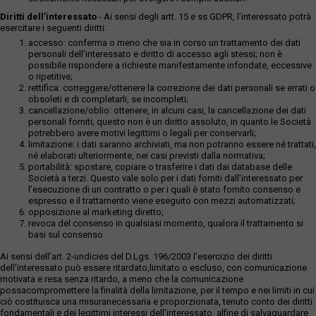
Diritti dell’interessato
- Ai sensi degli artt. 15 e ss GDPR, l’interessato potrà
esercitare i seguenti diritti:
accesso: conferma o meno che sia in corso un trattamento dei dati
personali dell’interessato e diritto di accesso agli stessi; non è
possibile rispondere a richieste manifestamente infondate, eccessive
o ripetitive;
rettifica: correggere/ottenere la correzione dei dati personali se errati o
obsoleti e di completarli, se incompleti;
cancellazione/oblio: ottenere, in alcuni casi, la cancellazione dei dati
personali forniti; questo non è un diritto assoluto, in quanto le Società
potrebbero avere motivi legittimi o legali per conservarli;
limitazione: i dati saranno archiviati, ma non potranno essere né trattati,
né elaborati ulteriormente, nei casi previsti dalla normativa;
portabilità: spostare, copiare o trasferire i dati dai database delle
Società a terzi. Questo vale solo per i dati forniti dall’interessato per
l’esecuzione di un contratto o per i quali è stato fornito consenso e
espresso e il trattamento viene eseguito con mezzi automatizzati;
opposizione al marketing diretto;
revoca del consenso in qualsiasi momento, qualora il trattamento si
basi sul consenso.
Ai sensi dell’art. 2-undicies del D.Lgs. 196/2003 l’esercizio dei diritti
dell’interessato può essere ritardato,limitato o escluso, con comunicazione
motivata e resa senza ritardo, a meno che la comunicazione
possacompromettere la finalità della limitazione, per il tempo e nei limiti in cui
ciò costituisca una misuranecessaria e proporzionata, tenuto conto dei diritti
fondamentali e dei legittimi interessi dell’interessato, alfine di salvaguardare