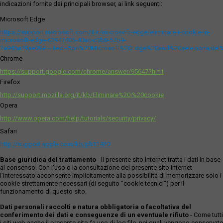
indicazioni fornite dai principali browser, ai link seguenti:
Microsoft Edge
https://support.microsoft.com/it-it/microsoft-edge/eliminare-i-cookie-in-
microsoft-edge-63947406-40ac-c3b8-57b9-
2a946a29ae09#:~:text=Apri%20Microsoft%20Edge%20and%20seleziona,del
Chrome
https://support.google.com/chrome/answer/95647?hl=it
Firefox
http://support.mozilla.org/it/kb/Eliminare%20i%20cookie
Opera
http://www.opera.com/help/tutorials/security/privacy/
Safari
http://support.apple.com/kb/ph11920
Base giuridica del trattamento
- Il presente sito internet tratta i dati in base
al consenso. Con l'uso o la consultazione del presente sito internet
l’interessato acconsente implicitamente alla possibilità di memorizzare solo i
cookie strettamente necessari (di seguito “cookie tecnici”) per il
funzionamento di questo sito.
Dati personali raccolti e natura obbligatoria o facoltativa del
conferimento dei dati e conseguenze di un eventuale rifiuto
- Come tutti
i siti web anche il presente sito fa uso di log file, nei quali vengono conservate