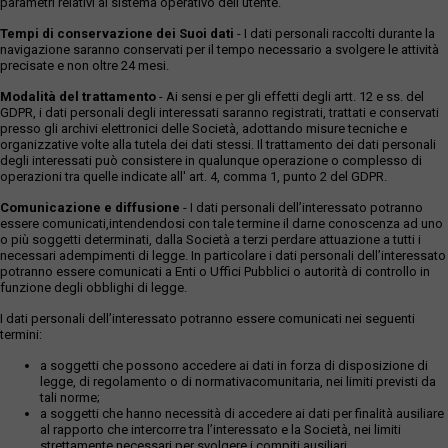
parametri relativi al sistema operativo dell'utente.
Tempi di conservazione dei Suoi dati
- I dati personali raccolti durante la
navigazione saranno conservati per il tempo necessario a svolgere le attività
precisate e non oltre 24 mesi.
Modalità del trattamento
- Ai sensi e per gli effetti degli artt. 12 e ss. del
GDPR, i dati personali degli interessati saranno registrati, trattati e conservati
presso gli archivi elettronici delle Società, adottando misure tecniche e
organizzative volte alla tutela dei dati stessi. Il trattamento dei dati personali
degli interessati può consistere in qualunque operazione o complesso di
operazioni tra quelle indicate all' art. 4, comma 1, punto 2 del GDPR.
Comunicazione e diffusione
- I dati personali dell’interessato potranno
essere comunicati,intendendosi con tale termine il darne conoscenza ad uno
o più soggetti determinati, dalla Società a terzi perdare attuazione a tutti i
necessari adempimenti di legge. In particolare i dati personali dell’interessato
potranno essere comunicati a Enti o Uffici Pubblici o autorità di controllo in
funzione degli obblighi di legge.
I dati personali dell’interessato potranno essere comunicati nei seguenti
termini:
a soggetti che possono accedere ai dati in forza di disposizione di
legge, di regolamento o di normativacomunitaria, nei limiti previsti da
tali norme;
a soggetti che hanno necessità di accedere ai dati per finalità ausiliare
al rapporto che intercorre tra l’interessato e la Società, nei limiti
strettamente necessari per svolgere i compiti ausiliari.