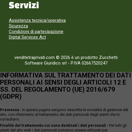
Servizi
Assistenza tecnica/operativa
Sicurezza
Condizioni di partecipazione
Digital Services Act
venditetraprivati.com © 2026 è un prodotto Zucchetti
Software Giuridico srl
-
P.IVA 02667520247
INFORMATIVA SUL TRATTAMENTO DEI DATI
PERSONALI AI SENSI DEGLI ARTICOLI 12 E
SS. DEL REGOLAMENTO (UE) 2016/679
(GDPR)
Premessa
- In questa pagina vengono descritte le modalità di gestione del
sito, con riferimento al trattamento dei dati personali degli utenti che lo
consultano.
Finalità del trattamento cui sono destinati i dati personali
- Per tutti gli
utenti del sito web i dati personali potranno essere utilizzati per: