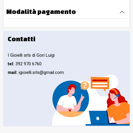
Modalità pagamento
Contatti
I Gioielli srls di Gori Luigi
tel:
392 970 6760
mail:
igioielli.srls@gmail.com