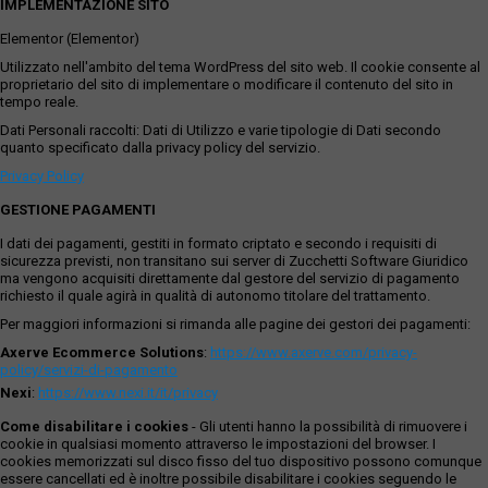
IMPLEMENTAZIONE SITO
Elementor (Elementor)
Utilizzato nell'ambito del tema WordPress del sito web. Il cookie consente al
proprietario del sito di implementare o modificare il contenuto del sito in
tempo reale.
Dati Personali raccolti: Dati di Utilizzo e varie tipologie di Dati secondo
quanto specificato dalla privacy policy del servizio.
Privacy Policy
GESTIONE PAGAMENTI
I dati dei pagamenti, gestiti in formato criptato e secondo i requisiti di
sicurezza previsti, non transitano sui server di Zucchetti Software Giuridico
ma vengono acquisiti direttamente dal gestore del servizio di pagamento
richiesto il quale agirà in qualità di autonomo titolare del trattamento.
Per maggiori informazioni si rimanda alle pagine dei gestori dei pagamenti:
Axerve Ecommerce Solutions
:
https://www.axerve.com/privacy-
policy/servizi-di-pagamento
Nexi
:
https://www.nexi.it/it/privacy
Come disabilitare i cookies
- Gli utenti hanno la possibilità di rimuovere i
cookie in qualsiasi momento attraverso le impostazioni del browser. I
cookies memorizzati sul disco fisso del tuo dispositivo possono comunque
essere cancellati ed è inoltre possibile disabilitare i cookies seguendo le