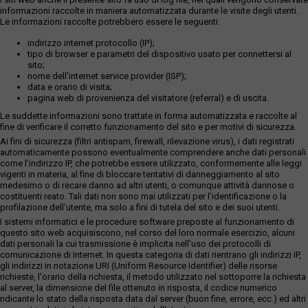
informazioni raccolte in maniera automatizzata durante le visite degli utenti.
Le informazioni raccolte potrebbero essere le seguenti:
indirizzo internet protocollo (IP);
tipo di browser e parametri del dispositivo usato per connettersi al
sito;
nome dell'internet service provider (ISP);
data e orario di visita;
pagina web di provenienza del visitatore (referral) e di uscita.
Le suddette informazioni sono trattate in forma automatizzata e raccolte al
fine di verificare il corretto funzionamento del sito e per motivi di sicurezza.
Ai fini di sicurezza (filtri antispam, firewall, rilevazione virus), i dati registrati
automaticamente possono eventualmente comprendere anche dati personali
come l'indirizzo IP, che potrebbe essere utilizzato, conformemente alle leggi
vigenti in materia, al fine di bloccare tentativi di danneggiamento al sito
medesimo o di recare danno ad altri utenti, o comunque attività dannose o
costituenti reato. Tali dati non sono mai utilizzati per l'identificazione o la
profilazione dell'utente, ma solo a fini di tutela del sito e dei suoi utenti.
I sistemi informatici e le procedure software preposte al funzionamento di
questo sito web acquisiscono, nel corso del loro normale esercizio, alcuni
dati personali la cui trasmissione è implicita nell'uso dei protocolli di
comunicazione di Internet. In questa categoria di dati rientrano gli indirizzi IP,
gli indirizzi in notazione URI (Uniform Resource Identifier) delle risorse
richieste, l'orario della richiesta, il metodo utilizzato nel sottoporre la richiesta
al server, la dimensione del file ottenuto in risposta, il codice numerico
ndicante lo stato della risposta data dal server (buon fine, errore, ecc.) ed altri