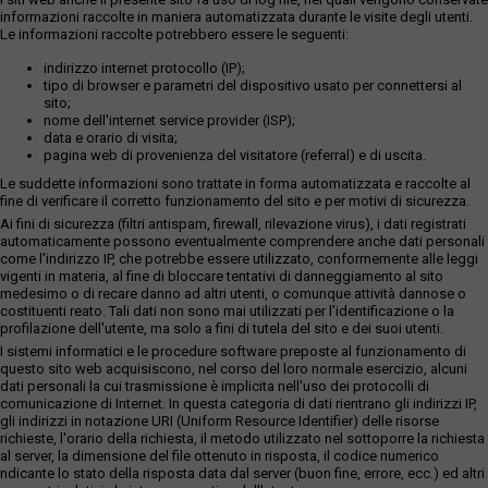
informazioni raccolte in maniera automatizzata durante le visite degli utenti.
Le informazioni raccolte potrebbero essere le seguenti:
indirizzo internet protocollo (IP);
tipo di browser e parametri del dispositivo usato per connettersi al
sito;
nome dell'internet service provider (ISP);
data e orario di visita;
pagina web di provenienza del visitatore (referral) e di uscita.
Le suddette informazioni sono trattate in forma automatizzata e raccolte al
fine di verificare il corretto funzionamento del sito e per motivi di sicurezza.
Ai fini di sicurezza (filtri antispam, firewall, rilevazione virus), i dati registrati
automaticamente possono eventualmente comprendere anche dati personali
come l'indirizzo IP, che potrebbe essere utilizzato, conformemente alle leggi
vigenti in materia, al fine di bloccare tentativi di danneggiamento al sito
medesimo o di recare danno ad altri utenti, o comunque attività dannose o
costituenti reato. Tali dati non sono mai utilizzati per l'identificazione o la
profilazione dell'utente, ma solo a fini di tutela del sito e dei suoi utenti.
I sistemi informatici e le procedure software preposte al funzionamento di
questo sito web acquisiscono, nel corso del loro normale esercizio, alcuni
dati personali la cui trasmissione è implicita nell'uso dei protocolli di
comunicazione di Internet. In questa categoria di dati rientrano gli indirizzi IP,
gli indirizzi in notazione URI (Uniform Resource Identifier) delle risorse
richieste, l'orario della richiesta, il metodo utilizzato nel sottoporre la richiesta
al server, la dimensione del file ottenuto in risposta, il codice numerico
ndicante lo stato della risposta data dal server (buon fine, errore, ecc.) ed altri