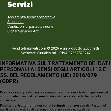
Servizi
Assistenza tecnica/operativa
Sicurezza
Condizioni di partecipazione
Digital Services Act
venditetraprivati.com © 2026 è un prodotto Zucchetti
Software Giuridico srl
-
P.IVA 02667520247
INFORMATIVA SUL TRATTAMENTO DEI DATI
PERSONALI AI SENSI DEGLI ARTICOLI 12 E
SS. DEL REGOLAMENTO (UE) 2016/679
(GDPR)
Premessa
- In questa pagina vengono descritte le modalità di gestione del
sito, con riferimento al trattamento dei dati personali degli utenti che lo
consultano.
Finalità del trattamento cui sono destinati i dati personali
- Per tutti gli
utenti del sito web i dati personali potranno essere utilizzati per: