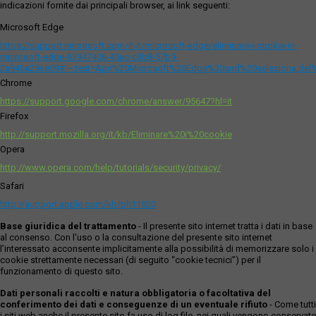
indicazioni fornite dai principali browser, ai link seguenti:
Microsoft Edge
https://support.microsoft.com/it-it/microsoft-edge/eliminare-i-cookie-in-
microsoft-edge-63947406-40ac-c3b8-57b9-
2a946a29ae09#:~:text=Apri%20Microsoft%20Edge%20and%20seleziona,del
Chrome
https://support.google.com/chrome/answer/95647?hl=it
Firefox
http://support.mozilla.org/it/kb/Eliminare%20i%20cookie
Opera
http://www.opera.com/help/tutorials/security/privacy/
Safari
http://support.apple.com/kb/ph11920
Base giuridica del trattamento
- Il presente sito internet tratta i dati in base
al consenso. Con l'uso o la consultazione del presente sito internet
l’interessato acconsente implicitamente alla possibilità di memorizzare solo i
cookie strettamente necessari (di seguito “cookie tecnici”) per il
funzionamento di questo sito.
Dati personali raccolti e natura obbligatoria o facoltativa del
conferimento dei dati e conseguenze di un eventuale rifiuto
- Come tutti
i siti web anche il presente sito fa uso di log file, nei quali vengono conservate