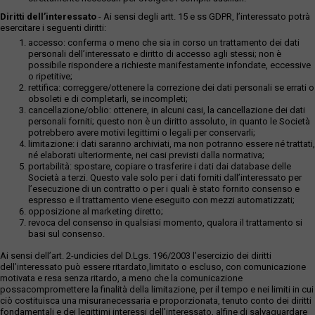
Diritti dell’interessato
- Ai sensi degli artt. 15 e ss GDPR, l’interessato potrà
esercitare i seguenti diritti:
accesso: conferma o meno che sia in corso un trattamento dei dati
personali dell’interessato e diritto di accesso agli stessi; non è
possibile rispondere a richieste manifestamente infondate, eccessive
o ripetitive;
rettifica: correggere/ottenere la correzione dei dati personali se errati o
obsoleti e di completarli, se incompleti;
cancellazione/oblio: ottenere, in alcuni casi, la cancellazione dei dati
personali forniti; questo non è un diritto assoluto, in quanto le Società
potrebbero avere motivi legittimi o legali per conservarli;
limitazione: i dati saranno archiviati, ma non potranno essere né trattati,
né elaborati ulteriormente, nei casi previsti dalla normativa;
portabilità: spostare, copiare o trasferire i dati dai database delle
Società a terzi. Questo vale solo per i dati forniti dall’interessato per
l’esecuzione di un contratto o per i quali è stato fornito consenso e
espresso e il trattamento viene eseguito con mezzi automatizzati;
opposizione al marketing diretto;
revoca del consenso in qualsiasi momento, qualora il trattamento si
basi sul consenso.
Ai sensi dell’art. 2-undicies del D.Lgs. 196/2003 l’esercizio dei diritti
dell’interessato può essere ritardato,limitato o escluso, con comunicazione
motivata e resa senza ritardo, a meno che la comunicazione
possacompromettere la finalità della limitazione, per il tempo e nei limiti in cui
ciò costituisca una misuranecessaria e proporzionata, tenuto conto dei diritti
fondamentali e dei legittimi interessi dell’interessato, alfine di salvaguardare