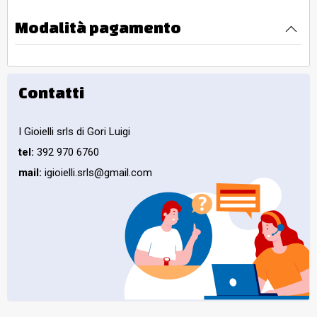
Modalità pagamento
Contatti
I Gioielli srls di Gori Luigi
tel:
392 970 6760
mail:
igioielli.srls@gmail.com