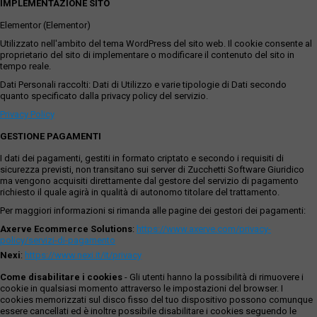
IMPLEMENTAZIONE SITO
Elementor (Elementor)
Utilizzato nell'ambito del tema WordPress del sito web. Il cookie consente al
proprietario del sito di implementare o modificare il contenuto del sito in
tempo reale.
Dati Personali raccolti: Dati di Utilizzo e varie tipologie di Dati secondo
quanto specificato dalla privacy policy del servizio.
Privacy Policy
GESTIONE PAGAMENTI
I dati dei pagamenti, gestiti in formato criptato e secondo i requisiti di
sicurezza previsti, non transitano sui server di Zucchetti Software Giuridico
ma vengono acquisiti direttamente dal gestore del servizio di pagamento
richiesto il quale agirà in qualità di autonomo titolare del trattamento.
Per maggiori informazioni si rimanda alle pagine dei gestori dei pagamenti:
Axerve Ecommerce Solutions
:
https://www.axerve.com/privacy-
policy/servizi-di-pagamento
Nexi
:
https://www.nexi.it/it/privacy
Come disabilitare i cookies
- Gli utenti hanno la possibilità di rimuovere i
cookie in qualsiasi momento attraverso le impostazioni del browser. I
cookies memorizzati sul disco fisso del tuo dispositivo possono comunque
essere cancellati ed è inoltre possibile disabilitare i cookies seguendo le