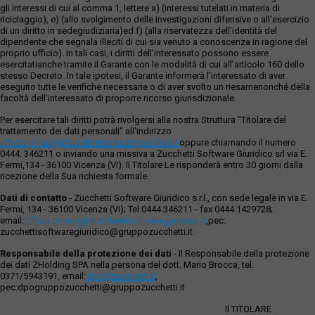
gli interessi di cui al comma 1, lettere a) (interessi tutelati in materia di
riciclaggio), e) (allo svolgimento delle investigazioni difensive o all’esercizio
di un diritto in sedegiudiziaria)ed f) (alla riservatezza dell’identità del
dipendente che segnala illeciti di cui sia venuto a conoscenza in ragione del
proprio ufficio). In tali casi, i diritti dell’interessato possono essere
esercitatianche tramite il Garante con le modalità di cui all’articolo 160 dello
stesso Decreto. In tale ipotesi, il Garante informerà l’interessato di aver
eseguito tutte le verifiche necessarie o di aver svolto un riesamenonché della
facoltà dell’interessato di proporre ricorso giurisdizionale.
Per esercitare tali diritti potrà rivolgersi alla nostra Struttura "Titolare del
trattamento dei dati personali" all'indirizzo
ufficio.privacy@zucchettisofwaregiuridico.it
oppure chiamando il numero
0444. 346211 o inviando una missiva a Zucchetti Software Giuridico srl via E.
Fermi,134 - 36100 Vicenza (VI). Il Titolare Le risponderà entro 30 giorni dalla
ricezione della Sua richiesta formale.
Dati di contatto
- Zucchetti Software Giuridico s.r.l., con sede legale in via E.
Fermi, 134 - 36100 Vicenza (VI); Tel 0444.346211 - fax 0444.1429728;
email:
ufficio.privacy@zucchettisoftwaregiuridico.it
,pec:
zucchettisoftwaregiuridico@gruppozucchetti.it
Responsabile della protezione dei dati
- Il Responsabile della protezione
dei dati ZHolding SPA nella persona del dott. Mario Brocca, tel.
0371/5943191, email:
dpo@zucchetti.it
,
pec:dpogruppozucchetti@gruppozucchetti.it
Il TITOLARE