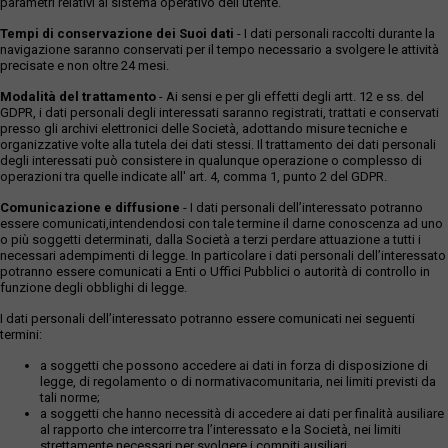
parametri relativi al sistema operativo dell'utente.
Tempi di conservazione dei Suoi dati
- I dati personali raccolti durante la
navigazione saranno conservati per il tempo necessario a svolgere le attività
precisate e non oltre 24 mesi.
Modalità del trattamento
- Ai sensi e per gli effetti degli artt. 12 e ss. del
GDPR, i dati personali degli interessati saranno registrati, trattati e conservati
presso gli archivi elettronici delle Società, adottando misure tecniche e
organizzative volte alla tutela dei dati stessi. Il trattamento dei dati personali
degli interessati può consistere in qualunque operazione o complesso di
operazioni tra quelle indicate all' art. 4, comma 1, punto 2 del GDPR.
Comunicazione e diffusione
- I dati personali dell’interessato potranno
essere comunicati,intendendosi con tale termine il darne conoscenza ad uno
o più soggetti determinati, dalla Società a terzi perdare attuazione a tutti i
necessari adempimenti di legge. In particolare i dati personali dell’interessato
potranno essere comunicati a Enti o Uffici Pubblici o autorità di controllo in
funzione degli obblighi di legge.
I dati personali dell’interessato potranno essere comunicati nei seguenti
termini:
a soggetti che possono accedere ai dati in forza di disposizione di
legge, di regolamento o di normativacomunitaria, nei limiti previsti da
tali norme;
a soggetti che hanno necessità di accedere ai dati per finalità ausiliare
al rapporto che intercorre tra l’interessato e la Società, nei limiti
strettamente necessari per svolgere i compiti ausiliari.