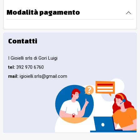
Modalità pagamento
Contatti
I Gioielli srls di Gori Luigi
tel:
392 970 6760
mail:
igioielli.srls@gmail.com