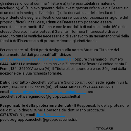
gli interessi di cui al comma 1, lettere a) (interessi tutelati in materia di
riciclaggio), e) (allo svolgimento delle investigazioni difensive o all’esercizio
di un diritto in sedegiudiziaria)ed f) (alla riservatezza dell’identità del
dipendente che segnala illeciti di cui sia venuto a conoscenza in ragione del
proprio ufficio). In tali casi, i diritti dell’interessato possono essere
esercitatianche tramite il Garante con le modalità di cui all’articolo 160 dello
stesso Decreto. In tale ipotesi, il Garante informerà l’interessato di aver
eseguito tutte le verifiche necessarie o di aver svolto un riesamenonché della
facoltà dell’interessato di proporre ricorso giurisdizionale.
Per esercitare tali diritti potrà rivolgersi alla nostra Struttura "Titolare del
trattamento dei dati personali" all'indirizzo
ufficio.privacy@zucchettisofwaregiuridico.it
oppure chiamando il numero
0444. 346211 o inviando una missiva a Zucchetti Software Giuridico srl via E.
Fermi,134 - 36100 Vicenza (VI). Il Titolare Le risponderà entro 30 giorni dalla
ricezione della Sua richiesta formale.
Dati di contatto
- Zucchetti Software Giuridico s.r.l., con sede legale in via E.
Fermi, 134 - 36100 Vicenza (VI); Tel 0444.346211 - fax 0444.1429728;
email:
ufficio.privacy@zucchettisoftwaregiuridico.it
,pec:
zucchettisoftwaregiuridico@gruppozucchetti.it
Responsabile della protezione dei dati
- Il Responsabile della protezione
dei dati ZHolding SPA nella persona del dott. Mario Brocca, tel.
0371/5943191, email:
dpo@zucchetti.it
,
pec:dpogruppozucchetti@gruppozucchetti.it
Il TITOLARE