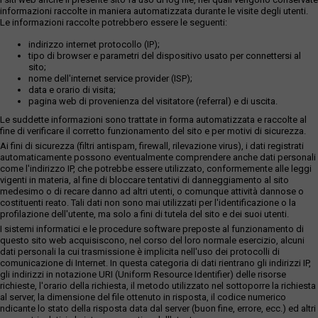
informazioni raccolte in maniera automatizzata durante le visite degli utenti.
Le informazioni raccolte potrebbero essere le seguenti:
indirizzo internet protocollo (IP);
tipo di browser e parametri del dispositivo usato per connettersi al
sito;
nome dell'internet service provider (ISP);
data e orario di visita;
pagina web di provenienza del visitatore (referral) e di uscita.
Le suddette informazioni sono trattate in forma automatizzata e raccolte al
fine di verificare il corretto funzionamento del sito e per motivi di sicurezza.
Ai fini di sicurezza (filtri antispam, firewall, rilevazione virus), i dati registrati
automaticamente possono eventualmente comprendere anche dati personali
come l'indirizzo IP, che potrebbe essere utilizzato, conformemente alle leggi
vigenti in materia, al fine di bloccare tentativi di danneggiamento al sito
medesimo o di recare danno ad altri utenti, o comunque attività dannose o
costituenti reato. Tali dati non sono mai utilizzati per l'identificazione o la
profilazione dell'utente, ma solo a fini di tutela del sito e dei suoi utenti.
I sistemi informatici e le procedure software preposte al funzionamento di
questo sito web acquisiscono, nel corso del loro normale esercizio, alcuni
dati personali la cui trasmissione è implicita nell'uso dei protocolli di
comunicazione di Internet. In questa categoria di dati rientrano gli indirizzi IP,
gli indirizzi in notazione URI (Uniform Resource Identifier) delle risorse
richieste, l'orario della richiesta, il metodo utilizzato nel sottoporre la richiesta
al server, la dimensione del file ottenuto in risposta, il codice numerico
ndicante lo stato della risposta data dal server (buon fine, errore, ecc.) ed altri