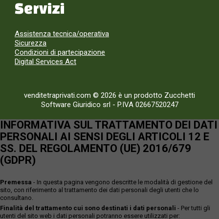
Servizi
Assistenza tecnica/operativa
Sicurezza
Condizioni di partecipazione
Digital Services Act
venditetraprivati.com © 2026 è un prodotto Zucchetti
Software Giuridico srl
-
P.IVA 02667520247
INFORMATIVA SUL TRATTAMENTO DEI DATI
PERSONALI AI SENSI DEGLI ARTICOLI 12 E
SS. DEL REGOLAMENTO (UE) 2016/679
(GDPR)
Premessa
- In questa pagina vengono descritte le modalità di gestione del
sito, con riferimento al trattamento dei dati personali degli utenti che lo
consultano.
Finalità del trattamento cui sono destinati i dati personali
- Per tutti gli
utenti del sito web i dati personali potranno essere utilizzati per: