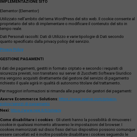
IMPLEMENTAZIONE SITO
Elementor (Elementor)
Utilizzato nell'ambito del tema WordPress del sito web. Il cookie consente al
proprietario del sito di implementare o modificare il contenuto del sito in
tempo reale.
Dati Personali raccolti: Dati di Utilizzo e varie tipologie di Dati secondo
quanto specificato dalla privacy policy del servizio.
Privacy Policy
GESTIONE PAGAMENTI
I dati dei pagamenti, gestiti in formato criptato e secondo i requisiti di
sicurezza previsti, non transitano sui server di Zucchetti Software Giuridico
ma vengono acquisiti direttamente dal gestore del servizio di pagamento
richiesto il quale agirà in qualità di autonomo titolare del trattamento.
Per maggiori informazioni si rimanda alle pagine dei gestori dei pagamenti:
Axerve Ecommerce Solutions
:
https://www.axerve.com/privacy-
policy/servizi-di-pagamento
Nexi
:
https://www.nexi.it/it/privacy
Come disabilitare i cookies
- Gli utenti hanno la possibilità di rimuovere i
cookie in qualsiasi momento attraverso le impostazioni del browser. I
cookies memorizzati sul disco fisso del tuo dispositivo possono comunque
essere cancellati ed è inoltre possibile disabilitare i cookies seguendo le