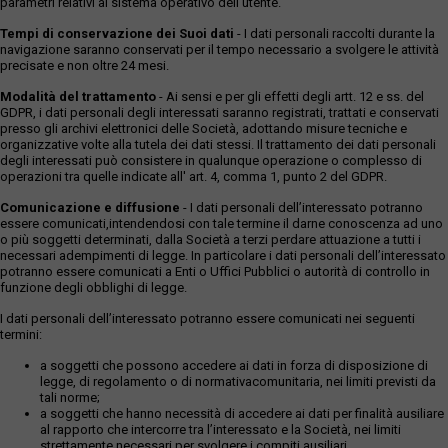
parametri relativi al sistema operativo dell'utente.
Tempi di conservazione dei Suoi dati
- I dati personali raccolti durante la
navigazione saranno conservati per il tempo necessario a svolgere le attività
precisate e non oltre 24 mesi.
Modalità del trattamento
- Ai sensi e per gli effetti degli artt. 12 e ss. del
GDPR, i dati personali degli interessati saranno registrati, trattati e conservati
presso gli archivi elettronici delle Società, adottando misure tecniche e
organizzative volte alla tutela dei dati stessi. Il trattamento dei dati personali
degli interessati può consistere in qualunque operazione o complesso di
operazioni tra quelle indicate all' art. 4, comma 1, punto 2 del GDPR.
Comunicazione e diffusione
- I dati personali dell’interessato potranno
essere comunicati,intendendosi con tale termine il darne conoscenza ad uno
o più soggetti determinati, dalla Società a terzi perdare attuazione a tutti i
necessari adempimenti di legge. In particolare i dati personali dell’interessato
potranno essere comunicati a Enti o Uffici Pubblici o autorità di controllo in
funzione degli obblighi di legge.
I dati personali dell’interessato potranno essere comunicati nei seguenti
termini:
a soggetti che possono accedere ai dati in forza di disposizione di
legge, di regolamento o di normativacomunitaria, nei limiti previsti da
tali norme;
a soggetti che hanno necessità di accedere ai dati per finalità ausiliare
al rapporto che intercorre tra l’interessato e la Società, nei limiti
strettamente necessari per svolgere i compiti ausiliari.