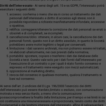
Diritti dell’interessato
- Ai sensi degli artt. 15 e ss GDPR, l’interessato potrà
esercitare i seguenti diritti:
accesso: conferma o meno che sia in corso un trattamento dei dati
personali dell’interessato e diritto di accesso agli stessi; non è
possibile rispondere a richieste manifestamente infondate, eccessive
o ripetitive;
rettifica: correggere/ottenere la correzione dei dati personali se errati o
obsoleti e di completarli, se incompleti;
cancellazione/oblio: ottenere, in alcuni casi, la cancellazione dei dati
personali forniti; questo non è un diritto assoluto, in quanto le Società
potrebbero avere motivi legittimi o legali per conservarli;
limitazione: i dati saranno archiviati, ma non potranno essere né trattati,
né elaborati ulteriormente, nei casi previsti dalla normativa;
portabilità: spostare, copiare o trasferire i dati dai database delle
Società a terzi. Questo vale solo per i dati forniti dall’interessato per
l’esecuzione di un contratto o per i quali è stato fornito consenso e
espresso e il trattamento viene eseguito con mezzi automatizzati;
opposizione al marketing diretto;
revoca del consenso in qualsiasi momento, qualora il trattamento si
basi sul consenso.
Ai sensi dell’art. 2-undicies del D.Lgs. 196/2003 l’esercizio dei diritti
dell’interessato può essere ritardato,limitato o escluso, con comunicazione
motivata e resa senza ritardo, a meno che la comunicazione
possacompromettere la finalità della limitazione, per il tempo e nei limiti in cui
ciò costituisca una misuranecessaria e proporzionata, tenuto conto dei diritti
fondamentali e dei legittimi interessi dell’interessato, alfine di salvaguardare