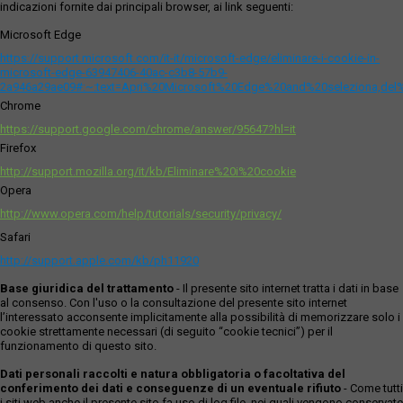
indicazioni fornite dai principali browser, ai link seguenti:
Microsoft Edge
https://support.microsoft.com/it-it/microsoft-edge/eliminare-i-cookie-in-
microsoft-edge-63947406-40ac-c3b8-57b9-
2a946a29ae09#:~:text=Apri%20Microsoft%20Edge%20and%20seleziona,del
Chrome
https://support.google.com/chrome/answer/95647?hl=it
Firefox
http://support.mozilla.org/it/kb/Eliminare%20i%20cookie
Opera
http://www.opera.com/help/tutorials/security/privacy/
Safari
http://support.apple.com/kb/ph11920
Base giuridica del trattamento
- Il presente sito internet tratta i dati in base
al consenso. Con l'uso o la consultazione del presente sito internet
l’interessato acconsente implicitamente alla possibilità di memorizzare solo i
cookie strettamente necessari (di seguito “cookie tecnici”) per il
funzionamento di questo sito.
Dati personali raccolti e natura obbligatoria o facoltativa del
conferimento dei dati e conseguenze di un eventuale rifiuto
- Come tutti
i siti web anche il presente sito fa uso di log file, nei quali vengono conservate