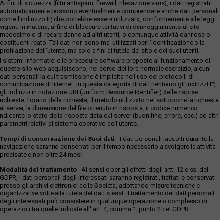
Ai fini di sicurezza (filtri antispam, firewall, rilevazione virus), i dati registrati
automaticamente possono eventualmente comprendere anche dati personali
come l'indirizzo IP, che potrebbe essere utilizzato, conformemente alle leggi
vigenti in materia, al fine di bloccare tentativi di danneggiamento al sito
medesimo o di recare danno ad altri utenti, o comunque attività dannose o
costituenti reato. Tali dati non sono mai utilizzati per l'identificazione o la
profilazione dell'utente, ma solo a fini di tutela del sito e dei suoi utenti.
I sistemi informatici e le procedure software preposte al funzionamento di
questo sito web acquisiscono, nel corso del loro normale esercizio, alcuni
dati personali la cui trasmissione è implicita nell'uso dei protocolli di
comunicazione di Internet. In questa categoria di dati rientrano gli indirizzi IP,
gli indirizzi in notazione URI (Uniform Resource Identifier) delle risorse
richieste, l'orario della richiesta, il metodo utilizzato nel sottoporre la richiesta
al server, la dimensione del file ottenuto in risposta, il codice numerico
ndicante lo stato della risposta data dal server (buon fine, errore, ecc.) ed altri
parametri relativi al sistema operativo dell'utente.
Tempi di conservazione dei Suoi dati
- I dati personali raccolti durante la
navigazione saranno conservati per il tempo necessario a svolgere le attività
precisate e non oltre 24 mesi.
Modalità del trattamento
- Ai sensi e per gli effetti degli artt. 12 e ss. del
GDPR, i dati personali degli interessati saranno registrati, trattati e conservati
presso gli archivi elettronici delle Società, adottando misure tecniche e
organizzative volte alla tutela dei dati stessi. Il trattamento dei dati personali
degli interessati può consistere in qualunque operazione o complesso di
operazioni tra quelle indicate all' art. 4, comma 1, punto 2 del GDPR.