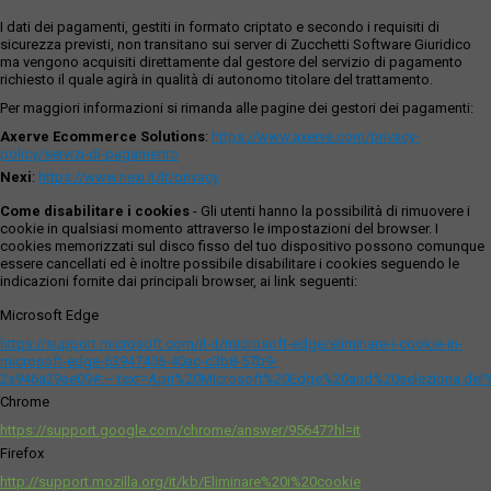
I dati dei pagamenti, gestiti in formato criptato e secondo i requisiti di
sicurezza previsti, non transitano sui server di Zucchetti Software Giuridico
ma vengono acquisiti direttamente dal gestore del servizio di pagamento
richiesto il quale agirà in qualità di autonomo titolare del trattamento.
Per maggiori informazioni si rimanda alle pagine dei gestori dei pagamenti:
Axerve Ecommerce Solutions
:
https://www.axerve.com/privacy-
policy/servizi-di-pagamento
Nexi
:
https://www.nexi.it/it/privacy
Come disabilitare i cookies
- Gli utenti hanno la possibilità di rimuovere i
cookie in qualsiasi momento attraverso le impostazioni del browser. I
cookies memorizzati sul disco fisso del tuo dispositivo possono comunque
essere cancellati ed è inoltre possibile disabilitare i cookies seguendo le
indicazioni fornite dai principali browser, ai link seguenti:
Microsoft Edge
https://support.microsoft.com/it-it/microsoft-edge/eliminare-i-cookie-in-
microsoft-edge-63947406-40ac-c3b8-57b9-
2a946a29ae09#:~:text=Apri%20Microsoft%20Edge%20and%20seleziona,del
Chrome
https://support.google.com/chrome/answer/95647?hl=it
Firefox
http://support.mozilla.org/it/kb/Eliminare%20i%20cookie