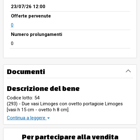
23/07/26 12:00
Offerte pervenute
0
Numero prolungamenti
0
Documenti
Descrizione del bene
Codice lotto: 54
(293) - Due vasi Limoges con ovetto portagioie Limoges
[vasi h 15 cm - ovetto h 8 cm].
Spese oltre aggiudicazione
Continua a leggere
* 17% Diritti di vendita
* IVA 22% su diritti di vendita
* IVA SU AGGIUDICAZIONE NON PREVISTA
Per partecipare alla vendita
* TASSA DI REGISTRO NON PREVISTA