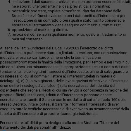
limitazione: i dati saranno archiviati, ma non potranno essere né trattati,
né elaborati ulteriormente, nei casi previsti dalla normativa;
portabilità: spostare, copiare o trasferire i dati dai database delle
Società a terzi. Questo vale solo per i dati forniti dall’interessato per
l’esecuzione di un contratto o per i quali è stato fornito consenso e
espresso e il trattamento viene eseguito con mezzi automatizzati;
opposizione al marketing diretto;
revoca del consenso in qualsiasi momento, qualora il trattamento si
basi sul consenso.
Ai sensi dell’art. 2-undicies del D.Lgs. 196/2003 l’esercizio dei diritti
dell’interessato può essere ritardato,limitato o escluso, con comunicazione
motivata e resa senza ritardo, a meno che la comunicazione
possacompromettere la finalità della limitazione, per il tempo e nei limiti in cui
ciò costituisca una misuranecessaria e proporzionata, tenuto conto dei diritti
fondamentali e dei legittimi interessi dell’interessato, alfine di salvaguardare
gli interessi di cui al comma 1, lettere a) (interessi tutelati in materia di
riciclaggio), e) (allo svolgimento delle investigazioni difensive o all’esercizio
di un diritto in sedegiudiziaria)ed f) (alla riservatezza dell’identità del
dipendente che segnala illeciti di cui sia venuto a conoscenza in ragione del
proprio ufficio). In tali casi, i diritti dell’interessato possono essere
esercitatianche tramite il Garante con le modalità di cui all’articolo 160 dello
stesso Decreto. In tale ipotesi, il Garante informerà l’interessato di aver
eseguito tutte le verifiche necessarie o di aver svolto un riesamenonché della
facoltà dell’interessato di proporre ricorso giurisdizionale.
Per esercitare tali diritti potrà rivolgersi alla nostra Struttura "Titolare del
trattamento dei dati personali" all'indirizzo