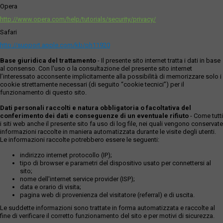
Opera
http://www.opera.com/help/tutorials/security/privacy/
Safari
http://support.apple.com/kb/ph11920
Base giuridica del trattamento
- Il presente sito internet tratta i dati in base
al consenso. Con l'uso o la consultazione del presente sito internet
l’interessato acconsente implicitamente alla possibilità di memorizzare solo i
cookie strettamente necessari (di seguito “cookie tecnici”) per il
funzionamento di questo sito.
Dati personali raccolti e natura obbligatoria o facoltativa del
conferimento dei dati e conseguenze di un eventuale rifiuto
- Come tutti
i siti web anche il presente sito fa uso di log file, nei quali vengono conservate
informazioni raccolte in maniera automatizzata durante le visite degli utenti.
Le informazioni raccolte potrebbero essere le seguenti:
indirizzo internet protocollo (IP);
tipo di browser e parametri del dispositivo usato per connettersi al
sito;
nome dell'internet service provider (ISP);
data e orario di visita;
pagina web di provenienza del visitatore (referral) e di uscita.
Le suddette informazioni sono trattate in forma automatizzata e raccolte al
fine di verificare il corretto funzionamento del sito e per motivi di sicurezza.