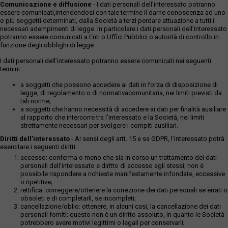
Comunicazione e diffusione
- I dati personali dell’interessato potranno
essere comunicati,intendendosi con tale termine il darne conoscenza ad uno
o più soggetti determinati, dalla Società a terzi perdare attuazione a tutti i
necessari adempimenti di legge. In particolare i dati personali dell’interessato
potranno essere comunicati a Enti o Uffici Pubblici o autorità di controllo in
funzione degli obblighi di legge.
I dati personali dell’interessato potranno essere comunicati nei seguenti
termini:
a soggetti che possono accedere ai dati in forza di disposizione di
legge, di regolamento o di normativacomunitaria, nei limiti previsti da
tali norme;
a soggetti che hanno necessità di accedere ai dati per finalità ausiliare
al rapporto che intercorre tra l’interessato e la Società, nei limiti
strettamente necessari per svolgere i compiti ausiliari.
Diritti dell’interessato
- Ai sensi degli artt. 15 e ss GDPR, l’interessato potrà
esercitare i seguenti diritti:
accesso: conferma o meno che sia in corso un trattamento dei dati
personali dell’interessato e diritto di accesso agli stessi; non è
possibile rispondere a richieste manifestamente infondate, eccessive
o ripetitive;
rettifica: correggere/ottenere la correzione dei dati personali se errati o
obsoleti e di completarli, se incompleti;
cancellazione/oblio: ottenere, in alcuni casi, la cancellazione dei dati
personali forniti; questo non è un diritto assoluto, in quanto le Società
potrebbero avere motivi legittimi o legali per conservarli;