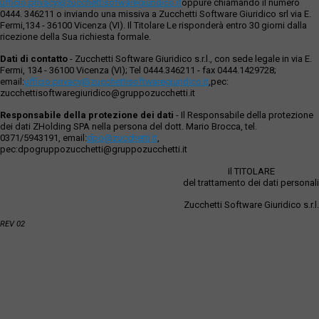
ufficio.privacy@zucchettisofwaregiuridico.it
oppure chiamando il numero
0444. 346211 o inviando una missiva a Zucchetti Software Giuridico srl via E.
Fermi,134 - 36100 Vicenza (VI). Il Titolare Le risponderà entro 30 giorni dalla
ricezione della Sua richiesta formale.
Dati di contatto
- Zucchetti Software Giuridico s.r.l., con sede legale in via E.
Fermi, 134 - 36100 Vicenza (VI); Tel 0444.346211 - fax 0444.1429728;
email:
ufficio.privacy@zucchettisoftwaregiuridico.it
,pec:
zucchettisoftwaregiuridico@gruppozucchetti.it
Responsabile della protezione dei dati
- Il Responsabile della protezione
dei dati ZHolding SPA nella persona del dott. Mario Brocca, tel.
0371/5943191, email:
dpo@zucchetti.it
,
pec:dpogruppozucchetti@gruppozucchetti.it
Il TITOLARE
del trattamento dei dati personali
Zucchetti Software Giuridico s.r.l.
REV 02