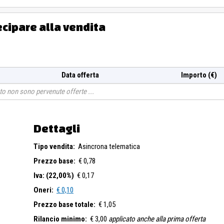
ecipare alla vendita
Data offerta
Importo (€)
o non sono pervenute offerte
Dettagli
Tipo vendita:
Asincrona telematica
Prezzo base:
€ 0,78
Iva: (22,00%)
€ 0,17
Oneri:
€ 0,10
Prezzo base totale:
€ 1,05
Rilancio minimo:
€ 3,00
applicato anche alla prima offerta