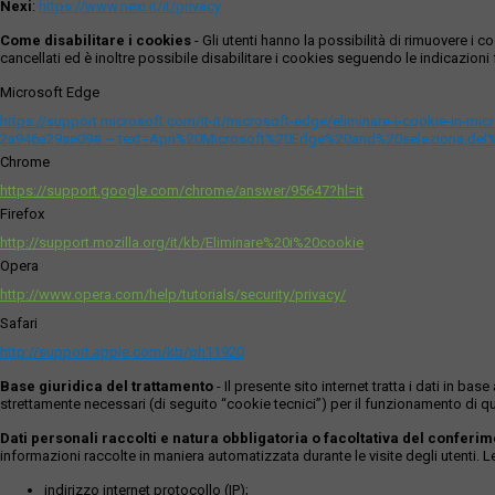
Nexi
:
https://www.nexi.it/it/privacy
Come disabilitare i cookies
- Gli utenti hanno la possibilità di rimuovere 
cancellati ed è inoltre possibile disabilitare i cookies seguendo le indicazioni f
Microsoft Edge
https://support.microsoft.com/it-it/microsoft-edge/eliminare-i-cookie-in-m
2a946a29ae09#:~:text=Apri%20Microsoft%20Edge%20and%20seleziona,del
Chrome
https://support.google.com/chrome/answer/95647?hl=it
Firefox
http://support.mozilla.org/it/kb/Eliminare%20i%20cookie
Opera
http://www.opera.com/help/tutorials/security/privacy/
Safari
http://support.apple.com/kb/ph11920
Base giuridica del trattamento
- Il presente sito internet tratta i dati in b
strettamente necessari (di seguito “cookie tecnici”) per il funzionamento di qu
Dati personali raccolti e natura obbligatoria o facoltativa del conferi
informazioni raccolte in maniera automatizzata durante le visite degli utenti. 
indirizzo internet protocollo (IP);