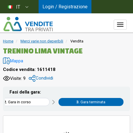
Login / Registrazione
IT
Home
Merci varie non deperibili
Vendita
TRENINO LIMA VINTAGE
Mappa
Codice vendita: 1611418
Condividi
Visite: 9
Fasi della gara:
Gara in corso
Gara terminata