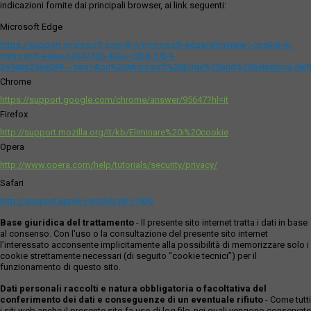
indicazioni fornite dai principali browser, ai link seguenti:
Microsoft Edge
https://support.microsoft.com/it-it/microsoft-edge/eliminare-i-cookie-in-
microsoft-edge-63947406-40ac-c3b8-57b9-
2a946a29ae09#:~:text=Apri%20Microsoft%20Edge%20and%20seleziona,del
Chrome
https://support.google.com/chrome/answer/95647?hl=it
Firefox
http://support.mozilla.org/it/kb/Eliminare%20i%20cookie
Opera
http://www.opera.com/help/tutorials/security/privacy/
Safari
http://support.apple.com/kb/ph11920
Base giuridica del trattamento
- Il presente sito internet tratta i dati in base
al consenso. Con l'uso o la consultazione del presente sito internet
l’interessato acconsente implicitamente alla possibilità di memorizzare solo i
cookie strettamente necessari (di seguito “cookie tecnici”) per il
funzionamento di questo sito.
Dati personali raccolti e natura obbligatoria o facoltativa del
conferimento dei dati e conseguenze di un eventuale rifiuto
- Come tutti
i siti web anche il presente sito fa uso di log file, nei quali vengono conservate