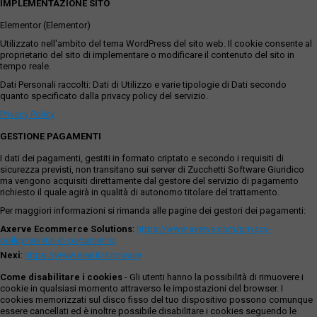
IMPLEMENTAZIONE SITO
Elementor (Elementor)
Utilizzato nell'ambito del tema WordPress del sito web. Il cookie consente al
proprietario del sito di implementare o modificare il contenuto del sito in
tempo reale.
Dati Personali raccolti: Dati di Utilizzo e varie tipologie di Dati secondo
quanto specificato dalla privacy policy del servizio.
Privacy Policy
GESTIONE PAGAMENTI
I dati dei pagamenti, gestiti in formato criptato e secondo i requisiti di
sicurezza previsti, non transitano sui server di Zucchetti Software Giuridico
ma vengono acquisiti direttamente dal gestore del servizio di pagamento
richiesto il quale agirà in qualità di autonomo titolare del trattamento.
Per maggiori informazioni si rimanda alle pagine dei gestori dei pagamenti:
Axerve Ecommerce Solutions
:
https://www.axerve.com/privacy-
policy/servizi-di-pagamento
Nexi
:
https://www.nexi.it/it/privacy
Come disabilitare i cookies
- Gli utenti hanno la possibilità di rimuovere i
cookie in qualsiasi momento attraverso le impostazioni del browser. I
cookies memorizzati sul disco fisso del tuo dispositivo possono comunque
essere cancellati ed è inoltre possibile disabilitare i cookies seguendo le