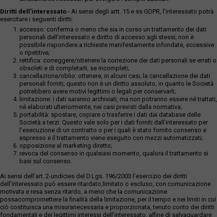
Diritti dell’interessato
- Ai sensi degli artt. 15 e ss GDPR, l’interessato potrà
esercitare i seguenti diritti:
accesso: conferma o meno che sia in corso un trattamento dei dati
personali dell’interessato e diritto di accesso agli stessi; non è
possibile rispondere a richieste manifestamente infondate, eccessive
o ripetitive;
rettifica: correggere/ottenere la correzione dei dati personali se errati o
obsoleti e di completarli, se incompleti;
cancellazione/oblio: ottenere, in alcuni casi, la cancellazione dei dati
personali forniti; questo non è un diritto assoluto, in quanto le Società
potrebbero avere motivi legittimi o legali per conservarli;
limitazione: i dati saranno archiviati, ma non potranno essere né trattati,
né elaborati ulteriormente, nei casi previsti dalla normativa;
portabilità: spostare, copiare o trasferire i dati dai database delle
Società a terzi. Questo vale solo per i dati forniti dall’interessato per
l’esecuzione di un contratto o per i quali è stato fornito consenso e
espresso e il trattamento viene eseguito con mezzi automatizzati;
opposizione al marketing diretto;
revoca del consenso in qualsiasi momento, qualora il trattamento si
basi sul consenso.
Ai sensi dell’art. 2-undicies del D.Lgs. 196/2003 l’esercizio dei diritti
dell’interessato può essere ritardato,limitato o escluso, con comunicazione
motivata e resa senza ritardo, a meno che la comunicazione
possacompromettere la finalità della limitazione, per il tempo e nei limiti in cui
ciò costituisca una misuranecessaria e proporzionata, tenuto conto dei diritti
fondamentali e dei legittimi interessi dell’interessato, alfine di salvaguardare