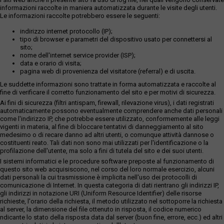
informazioni raccolte in maniera automatizzata durante le visite degli utenti.
Le informazioni raccolte potrebbero essere le seguenti:
indirizzo internet protocollo (IP);
tipo di browser e parametri del dispositivo usato per connettersi al
sito;
nome dell'internet service provider (ISP);
data e orario di visita;
pagina web di provenienza del visitatore (referral) e di uscita.
Le suddette informazioni sono trattate in forma automatizzata e raccolte al
fine di verificare il corretto funzionamento del sito e per motivi di sicurezza.
Ai fini di sicurezza (filtri antispam, firewall, rilevazione virus), i dati registrati
automaticamente possono eventualmente comprendere anche dati personali
come l'indirizzo IP, che potrebbe essere utilizzato, conformemente alle leggi
vigenti in materia, al fine di bloccare tentativi di danneggiamento al sito
medesimo o di recare danno ad altri utenti, o comunque attività dannose o
costituenti reato. Tali dati non sono mai utilizzati per l'identificazione o la
profilazione dell'utente, ma solo a fini di tutela del sito e dei suoi utenti.
I sistemi informatici e le procedure software preposte al funzionamento di
questo sito web acquisiscono, nel corso del loro normale esercizio, alcuni
dati personali la cui trasmissione è implicita nell'uso dei protocolli di
comunicazione di Internet. In questa categoria di dati rientrano gli indirizzi IP,
gli indirizzi in notazione URI (Uniform Resource Identifier) delle risorse
richieste, l'orario della richiesta, il metodo utilizzato nel sottoporre la richiesta
al server, la dimensione del file ottenuto in risposta, il codice numerico
ndicante lo stato della risposta data dal server (buon fine, errore, ecc.) ed altri