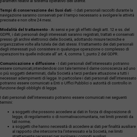
parametri relativi al sistema operativo dell'utente.
Tempi di conservazione dei Suoi dati
- I dati personali raccolti durante la
navigazione saranno conservati per il tempo necessario a svolgere le attività
precisate e non oltre 24 mesi.
Modalità del trattamento
- Ai sensi e per gli effetti degli artt. 12 e ss. del
GDPR, i dati personali degli interessati saranno registrati, trattati e conservati
presso gli archivi elettronici delle Società, adottando misure tecniche e
organizzative volte alla tutela dei dati stessi. Il trattamento dei dati personali
degli interessati può consistere in qualunque operazione o complesso di
operazioni tra quelle indicate all' art. 4, comma 1, punto 2 del GDPR.
Comunicazione e diffusione
- I dati personali dell’interessato potranno
essere comunicati,intendendosi con tale termine il darne conoscenza ad uno
o più soggetti determinati, dalla Società a terzi perdare attuazione a tutti i
necessari adempimenti di legge. In particolare i dati personali dell’interessato
potranno essere comunicati a Enti o Uffici Pubblici o autorità di controllo in
funzione degli obblighi di legge.
I dati personali dell’interessato potranno essere comunicati nei seguenti
termini:
a soggetti che possono accedere ai dati in forza di disposizione di
legge, di regolamento o di normativacomunitaria, nei limiti previsti da
tali norme;
a soggetti che hanno necessità di accedere ai dati per finalità ausiliare
al rapporto che intercorre tra l’interessato e la Società, nei limiti
strettamente necessari per svolgere i compiti ausiliari.