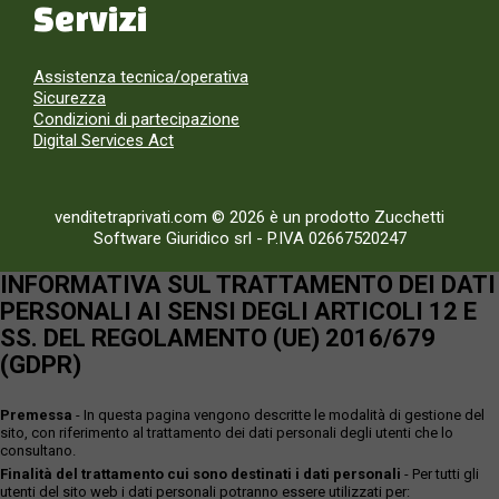
Servizi
Assistenza tecnica/operativa
Sicurezza
Condizioni di partecipazione
Digital Services Act
venditetraprivati.com © 2026 è un prodotto Zucchetti
Software Giuridico srl
-
P.IVA 02667520247
INFORMATIVA SUL TRATTAMENTO DEI DATI
PERSONALI AI SENSI DEGLI ARTICOLI 12 E
SS. DEL REGOLAMENTO (UE) 2016/679
(GDPR)
Premessa
- In questa pagina vengono descritte le modalità di gestione del
sito, con riferimento al trattamento dei dati personali degli utenti che lo
consultano.
Finalità del trattamento cui sono destinati i dati personali
- Per tutti gli
utenti del sito web i dati personali potranno essere utilizzati per: