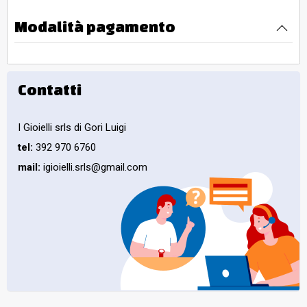
Modalità pagamento
Contatti
I Gioielli srls di Gori Luigi
tel:
392 970 6760
mail:
igioielli.srls@gmail.com