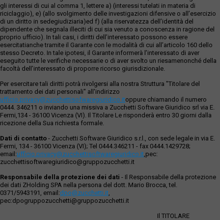
gli interessi di cui al comma 1, lettere a) (interessi tutelati in materia di
riciclaggio), e) (allo svolgimento delle investigazioni difensive o all’esercizio
di un diritto in sedegiudiziaria)ed f) (alla riservatezza dell’identità del
dipendente che segnala illeciti di cui sia venuto a conoscenza in ragione del
proprio ufficio). In tali casi, i diritti dell’interessato possono essere
esercitatianche tramite il Garante con le modalità di cui all’articolo 160 dello
stesso Decreto. In tale ipotesi, il Garante informerà l’interessato di aver
eseguito tutte le verifiche necessarie o di aver svolto un riesamenonché della
facoltà dell’interessato di proporre ricorso giurisdizionale.
Per esercitare tali diritti potrà rivolgersi alla nostra Struttura "Titolare del
trattamento dei dati personali" all'indirizzo
ufficio.privacy@zucchettisofwaregiuridico.it
oppure chiamando il numero
0444. 346211 o inviando una missiva a Zucchetti Software Giuridico srl via E.
Fermi,134 - 36100 Vicenza (VI). Il Titolare Le risponderà entro 30 giorni dalla
ricezione della Sua richiesta formale.
Dati di contatto
- Zucchetti Software Giuridico s.r.l., con sede legale in via E.
Fermi, 134 - 36100 Vicenza (VI); Tel 0444.346211 - fax 0444.1429728;
email:
ufficio.privacy@zucchettisoftwaregiuridico.it
,pec:
zucchettisoftwaregiuridico@gruppozucchetti.it
Responsabile della protezione dei dati
- Il Responsabile della protezione
dei dati ZHolding SPA nella persona del dott. Mario Brocca, tel.
0371/5943191, email:
dpo@zucchetti.it
,
pec:dpogruppozucchetti@gruppozucchetti.it
Il TITOLARE