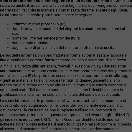
conferimento dei dati e conseguenze di un eventuale rifiuto
- Come tutti
i siti web anche il presente sito fa uso di log file, nei quali vengono conservate
informazioni raccolte in maniera automatizzata durante le visite degli utenti.
Le informazioni raccolte potrebbero essere le seguenti:
indirizzo internet protocollo (IP);
tipo di browser e parametri del dispositivo usato per connettersi al
sito;
nome dell'internet service provider (ISP);
data e orario di visita;
pagina web di provenienza del visitatore (referral) e di uscita.
Le suddette informazioni sono trattate in forma automatizzata e raccolte al
fine di verificare il corretto funzionamento del sito e per motivi di sicurezza.
Ai fini di sicurezza (filtri antispam, firewall, rilevazione virus), i dati registrati
automaticamente possono eventualmente comprendere anche dati personali
come l'indirizzo IP, che potrebbe essere utilizzato, conformemente alle leggi
vigenti in materia, al fine di bloccare tentativi di danneggiamento al sito
medesimo o di recare danno ad altri utenti, o comunque attività dannose o
costituenti reato. Tali dati non sono mai utilizzati per l'identificazione o la
profilazione dell'utente, ma solo a fini di tutela del sito e dei suoi utenti.
I sistemi informatici e le procedure software preposte al funzionamento di
questo sito web acquisiscono, nel corso del loro normale esercizio, alcuni
dati personali la cui trasmissione è implicita nell'uso dei protocolli di
comunicazione di Internet. In questa categoria di dati rientrano gli indirizzi IP,
gli indirizzi in notazione URI (Uniform Resource Identifier) delle risorse
richieste, l'orario della richiesta, il metodo utilizzato nel sottoporre la richiesta
al server, la dimensione del file ottenuto in risposta, il codice numerico