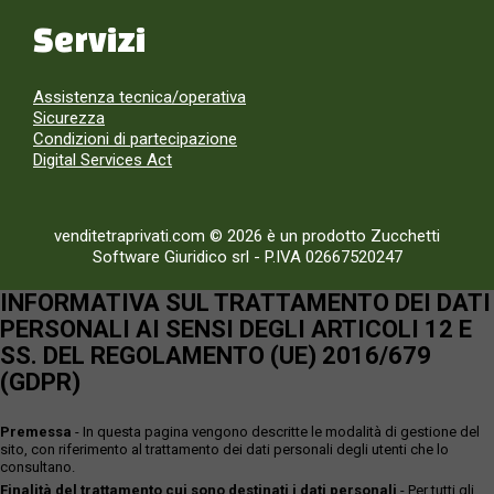
Servizi
Assistenza tecnica/operativa
Sicurezza
Condizioni di partecipazione
Digital Services Act
venditetraprivati.com © 2026 è un prodotto Zucchetti
Software Giuridico srl
-
P.IVA 02667520247
INFORMATIVA SUL TRATTAMENTO DEI DATI
PERSONALI AI SENSI DEGLI ARTICOLI 12 E
SS. DEL REGOLAMENTO (UE) 2016/679
(GDPR)
Premessa
- In questa pagina vengono descritte le modalità di gestione del
sito, con riferimento al trattamento dei dati personali degli utenti che lo
consultano.
Finalità del trattamento cui sono destinati i dati personali
- Per tutti gli