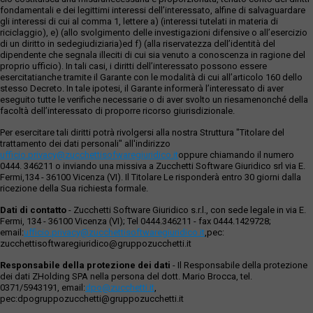
fondamentali e dei legittimi interessi dell’interessato, alfine di salvaguardare
gli interessi di cui al comma 1, lettere a) (interessi tutelati in materia di
riciclaggio), e) (allo svolgimento delle investigazioni difensive o all’esercizio
di un diritto in sedegiudiziaria)ed f) (alla riservatezza dell’identità del
dipendente che segnala illeciti di cui sia venuto a conoscenza in ragione del
proprio ufficio). In tali casi, i diritti dell’interessato possono essere
esercitatianche tramite il Garante con le modalità di cui all’articolo 160 dello
stesso Decreto. In tale ipotesi, il Garante informerà l’interessato di aver
eseguito tutte le verifiche necessarie o di aver svolto un riesamenonché della
facoltà dell’interessato di proporre ricorso giurisdizionale.
Per esercitare tali diritti potrà rivolgersi alla nostra Struttura "Titolare del
trattamento dei dati personali" all'indirizzo
ufficio.privacy@zucchettisofwaregiuridico.it
oppure chiamando il numero
0444. 346211 o inviando una missiva a Zucchetti Software Giuridico srl via E.
Fermi,134 - 36100 Vicenza (VI). Il Titolare Le risponderà entro 30 giorni dalla
ricezione della Sua richiesta formale.
Dati di contatto
- Zucchetti Software Giuridico s.r.l., con sede legale in via E.
Fermi, 134 - 36100 Vicenza (VI); Tel 0444.346211 - fax 0444.1429728;
email:
ufficio.privacy@zucchettisoftwaregiuridico.it
,pec:
zucchettisoftwaregiuridico@gruppozucchetti.it
Responsabile della protezione dei dati
- Il Responsabile della protezione
dei dati ZHolding SPA nella persona del dott. Mario Brocca, tel.
0371/5943191, email:
dpo@zucchetti.it
,
pec:dpogruppozucchetti@gruppozucchetti.it