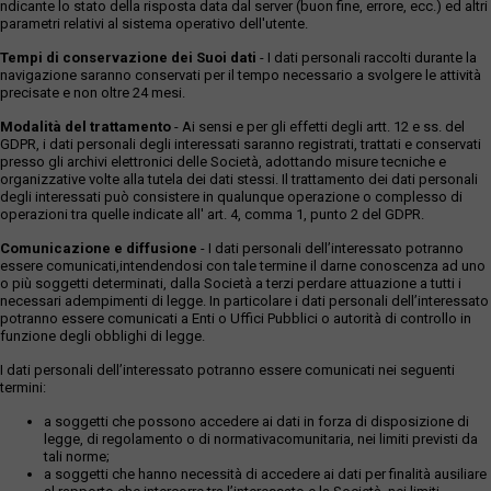
ndicante lo stato della risposta data dal server (buon fine, errore, ecc.) ed altri
parametri relativi al sistema operativo dell'utente.
Tempi di conservazione dei Suoi dati
- I dati personali raccolti durante la
navigazione saranno conservati per il tempo necessario a svolgere le attività
precisate e non oltre 24 mesi.
Modalità del trattamento
- Ai sensi e per gli effetti degli artt. 12 e ss. del
GDPR, i dati personali degli interessati saranno registrati, trattati e conservati
presso gli archivi elettronici delle Società, adottando misure tecniche e
organizzative volte alla tutela dei dati stessi. Il trattamento dei dati personali
degli interessati può consistere in qualunque operazione o complesso di
operazioni tra quelle indicate all' art. 4, comma 1, punto 2 del GDPR.
Comunicazione e diffusione
- I dati personali dell’interessato potranno
essere comunicati,intendendosi con tale termine il darne conoscenza ad uno
o più soggetti determinati, dalla Società a terzi perdare attuazione a tutti i
necessari adempimenti di legge. In particolare i dati personali dell’interessato
potranno essere comunicati a Enti o Uffici Pubblici o autorità di controllo in
funzione degli obblighi di legge.
I dati personali dell’interessato potranno essere comunicati nei seguenti
termini:
a soggetti che possono accedere ai dati in forza di disposizione di
legge, di regolamento o di normativacomunitaria, nei limiti previsti da
tali norme;
a soggetti che hanno necessità di accedere ai dati per finalità ausiliare