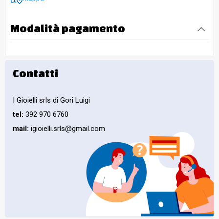
Modalità pagamento
Contatti
I Gioielli srls di Gori Luigi
tel:
392 970 6760
mail:
igioielli.srls@gmail.com