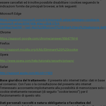
essere cancellati ed è inoltre possibile disabilitare i cookies seguendo le
indicazioni fornite dai principali browser, ai link seguenti:
Microsoft Edge
https://support.microsoft.com/it-it/microsoft-edge/eliminare-i-cookie-in-
microsoft-edge-63947406-40ac-c3b8-57b9-
2a946a29ae09#:~:text=Apri%20Microsoft%20Edge%20and%20seleziona,del
Chrome
https://support.google.com/chrome/answer/95647?hl=it
Firefox
http://support.mozilla.org/it/kb/Eliminare%20i%20cookie
Opera
http://www.opera.com/help/tutorials/security/privacy/
Safari
http://support.apple.com/kb/ph11920
Base giuridica del trattamento
- Il presente sito internet tratta i dati in base
al consenso. Con l'uso o la consultazione del presente sito internet
l’interessato acconsente implicitamente alla possibilità di memorizzare solo i
cookie strettamente necessari (di seguito “cookie tecnici”) per il
funzionamento di questo sito.
Dati personali raccolti e natura obbligatoria o facoltativa del