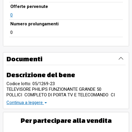
Offerte pervenute
0
Numero prolungamenti
0
Documenti
Descrizione del bene
Codice lotto: 05/1269-23
TELEVISORE PHILIPS FUNZIONANTE GRANDE 50
POLLICI COMPLETO DI PORTA TV E TELECOMANDO CI
VUOLE IL DECODER ( SPORTELLO PORA TV
Continua a leggere
SCHEGGIATO AD UN ANGOLO )
Per partecipare alla vendita