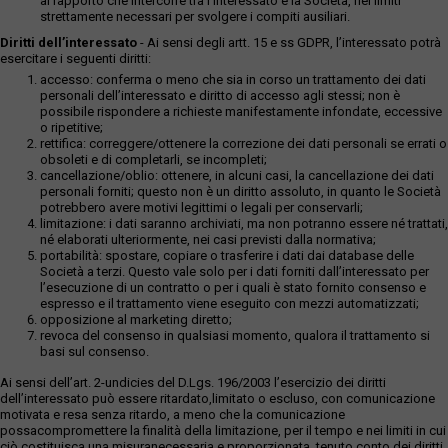
al rapporto che intercorre tra l’interessato e la Società, nei limiti
strettamente necessari per svolgere i compiti ausiliari.
Diritti dell’interessato
- Ai sensi degli artt. 15 e ss GDPR, l’interessato potrà
esercitare i seguenti diritti:
accesso: conferma o meno che sia in corso un trattamento dei dati
personali dell’interessato e diritto di accesso agli stessi; non è
possibile rispondere a richieste manifestamente infondate, eccessive
o ripetitive;
rettifica: correggere/ottenere la correzione dei dati personali se errati o
obsoleti e di completarli, se incompleti;
cancellazione/oblio: ottenere, in alcuni casi, la cancellazione dei dati
personali forniti; questo non è un diritto assoluto, in quanto le Società
potrebbero avere motivi legittimi o legali per conservarli;
limitazione: i dati saranno archiviati, ma non potranno essere né trattati,
né elaborati ulteriormente, nei casi previsti dalla normativa;
portabilità: spostare, copiare o trasferire i dati dai database delle
Società a terzi. Questo vale solo per i dati forniti dall’interessato per
l’esecuzione di un contratto o per i quali è stato fornito consenso e
espresso e il trattamento viene eseguito con mezzi automatizzati;
opposizione al marketing diretto;
revoca del consenso in qualsiasi momento, qualora il trattamento si
basi sul consenso.
Ai sensi dell’art. 2-undicies del D.Lgs. 196/2003 l’esercizio dei diritti
dell’interessato può essere ritardato,limitato o escluso, con comunicazione
motivata e resa senza ritardo, a meno che la comunicazione
possacompromettere la finalità della limitazione, per il tempo e nei limiti in cui
ciò costituisca una misuranecessaria e proporzionata, tenuto conto dei diritti