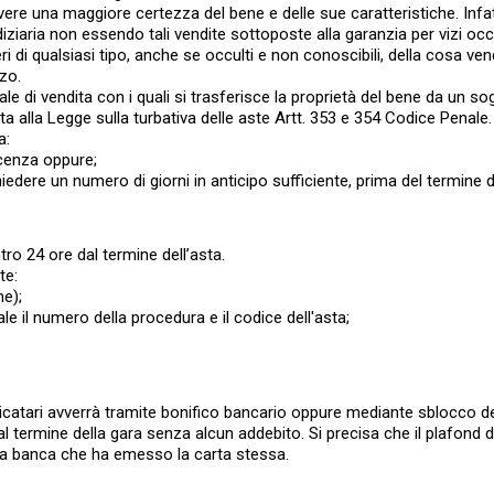
ere una maggiore certezza del bene e delle sue caratteristiche. Infat
iziaria non essendo tali vendite sottoposte alla garanzia per vizi occu
 di qualsiasi tipo, anche se occulti e non conoscibili, della cosa ve
zo.
 di vendita con i quali si trasferisce la proprietà del bene da un so
tta alla Legge sulla turbativa delle aste Artt. 353 e 354 Codice Penale
a:
icenza oppure;
dere un numero di giorni in anticipo sufficiente, prima del termine de
ro 24 ore dal termine dell’asta.
te:
ne);
le il numero della procedura e il codice dell'asta;
udicatari avverrà tramite bonifico bancario oppure mediante sblocco de
 al termine della gara senza alcun addebito. Si precisa che il plafond d
dalla banca che ha emesso la carta stessa.