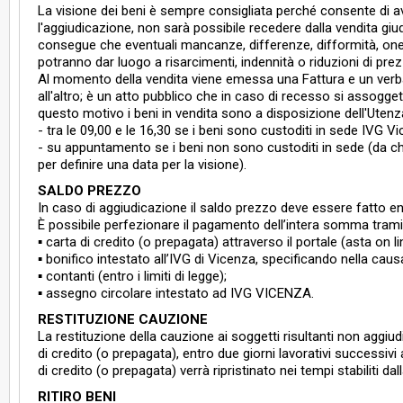
La visione dei beni è sempre consigliata perché consente di av
l'aggiudicazione, non sarà possibile recedere dalla vendita giud
consegue che eventuali mancanze, differenze, difformità, oneri
potranno dar luogo a risarcimenti, indennità o riduzioni di prez
Al momento della vendita viene emessa una Fattura e un verbale
all'altro; è un atto pubblico che in caso di recesso si assogge
questo motivo i beni in vendita sono a disposizione dell'Utenz
- tra le 09,00 e le 16,30 se i beni sono custoditi in sede IVG V
- su appuntamento se i beni non sono custoditi in sede (da chie
per definire una data per la visione).
SALDO PREZZO
In caso di aggiudicazione il saldo prezzo deve essere fatto ent
È possibile perfezionare il pagamento dell’intera somma trami
▪ carta di credito (o prepagata) attraverso il portale (asta on li
▪ bonifico intestato all’IVG di Vicenza, specificando nella causa
▪ contanti (entro i limiti di legge);
▪ assegno circolare intestato ad IVG VICENZA.
RESTITUZIONE CAUZIONE
La restituzione della cauzione ai soggetti risultanti non aggi
di credito (o prepagata), entro due giorni lavorativi successivi
di credito (o prepagata) verrà ripristinato nei tempi stabiliti 
RITIRO BENI