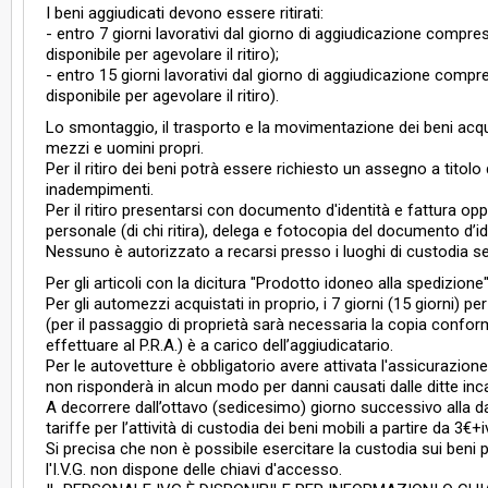
I beni aggiudicati devono essere ritirati:
- entro 7 giorni lavorativi dal giorno di aggiudicazione compreso
disponibile per agevolare il ritiro);
- entro 15 giorni lavorativi dal giorno di aggiudicazione compre
disponibile per agevolare il ritiro).
Lo smontaggio, il trasporto e la movimentazione dei beni acquis
mezzi e uomini propri.
Per il ritiro dei beni potrà essere richiesto un assegno a titolo
inadempimenti.
Per il ritiro presentarsi con documento d'identità e fattura oppu
personale (di chi ritira), delega e fotocopia del documento d’id
Nessuno è autorizzato a recarsi presso i luoghi di custodia sen
Per gli articoli con la dicitura "Prodotto idoneo alla spedizione"
Per gli automezzi acquistati in proprio, i 7 giorni (15 giorni) p
(per il passaggio di proprietà sarà necessaria la copia conforme
effettuare al P.R.A.) è a carico dell’aggiudicatario.
Per le autovetture è obbligatorio avere attivata l'assicurazion
non risponderà in alcun modo per danni causati dalle ditte incar
A decorrere dall’ottavo (sedicesimo) giorno successivo alla da
tariffe per l’attività di custodia dei beni mobili a partire da 3
Si precisa che non è possibile esercitare la custodia sui beni pi
l'I.V.G. non dispone delle chiavi d'accesso.