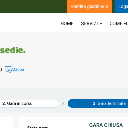
Vendite giudiziarie
Logi
HOME
SERVIZI
COME F
 sedie.
E)
Mappa
Gara in corso
Gara terminata
GARA CHIUSA