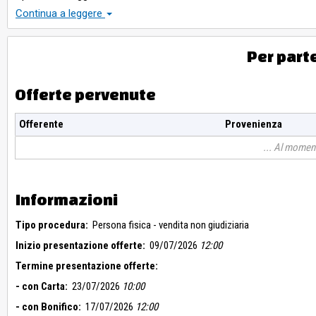
* 17% Diritti di vendita
Continua a leggere
* IVA 22% su diritti di vendita
* IVA SU AGGIUDICAZIONE NON PREVISTA
* TASSA DI REGISTRO NON PREVISTA
Per part
CONDIZIONI GENERALI
Le informazioni relative alla descrizione dei beni ricalcano quanto
sono meramente indicative e non vincolanti.
Offerte pervenute
Le foto, i video e i Virtual Tour pubblicati nei portali sono indicat
I beni sono venduti nello stato di fatto e di diritto in cui si trovano
Offerente
Provenienza
Consultare la sezione Condizioni di partecipazione all'interno dell
Per maggiori informazioni contattare l'Istituto Vendite Giudiziari
Al moment
assistenzafallimenti@ivgvicenza.it.
Informazioni
Tipo procedura:
Persona fisica - vendita non giudiziaria
Inizio presentazione offerte:
09/07/2026
12:00
Termine presentazione offerte:
- con Carta:
23/07/2026
10:00
- con Bonifico:
17/07/2026
12:00