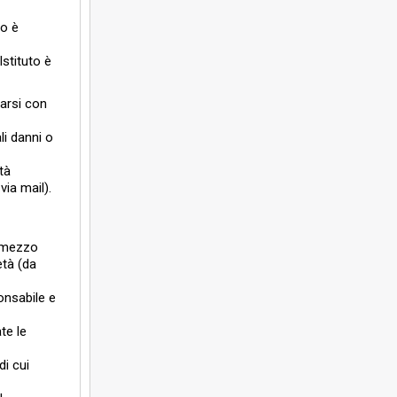
to è
Istituto è
zarsi con
li danni o
tà
via mail).
l mezzo
età (da
onsabile e
te le
di cui