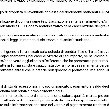
ARIMENTI: ALLO SPORTELLO – AL TELEFONO - VIA FAX - VIA E-MAI
gio di proprietà o l'eventuale richiesta dei documenti mancanti al PRA 
cellazione di ogni gravame (es.: trascrizione sentenza fallimento e/o
giudicatario SOLO il costo amministrativo della cancellazione del gra
nti prima di essere usati/commercializzati, dovranno essere eventual
ioni di legge in materia di sicurezza e di antinfortunistica.
il giorno e l’ora indicati sulla scheda di vendita. Tale offerta è irrevo
mporanemente), nel caso di offerte di pari importo, se nel giorno e n
l lotto/bene verrà aggiudicato all'offerente che ha presentato per primo 
 redatte in forma scritta e cauzionata dovranno necessariamente perve
 rammenta altresì che le offerte non godono di prelazione, ma sono vi
il diritto di recesso ma, in caso di mancato pagamento e saldo degli
 vendita con relativo provvedimento del GD.
ia in merito allo stato di manutenzione, colore, qualità, marca, prove
a, trattandosi di compendi provenienti da procedure giudiziarie e fallim
 sulle informazioni riportate nel verbale di pignoramento (redatto dal