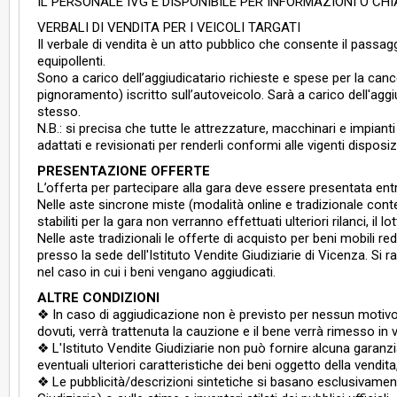
IL PERSONALE IVG È DISPONIBILE PER INFORMAZIONI O CHI
VERBALI DI VENDITA PER I VEICOLI TARGATI
Il verbale di vendita è un atto pubblico che consente il passag
equipollenti.
Sono a carico dell’aggiudicatario richieste e spese per la can
pignoramento) iscritto sull’autoveicolo. Sarà a carico dell'ag
stesso.
N.B.: si precisa che tutte le attrezzature, macchinari e impia
adattati e revisionati per renderli conformi alle vigenti disposiz
PRESENTAZIONE OFFERTE
L’offerta per partecipare alla gara deve essere presentata entro 
Nelle aste sincrone miste (modalità online e tradizionale conte
stabiliti per la gara non verranno effettuati ulteriori rilanci, i
Nelle aste tradizionali le offerte di acquisto per beni mobili
presso la sede dell'Istituto Vendite Giudiziarie di Vicenza. Si
nel caso in cui i beni vengano aggiudicati.
ALTRE CONDIZIONI
❖ In caso di aggiudicazione non è previsto per nessun motivo 
dovuti, verrà trattenuta la cauzione e il bene verrà rimesso in
❖ L'Istituto Vendite Giudiziarie non può fornire alcuna garanz
eventuali ulteriori caratteristiche dei beni oggetto della vendit
❖ Le pubblicità/descrizioni sintetiche si basano esclusivamente