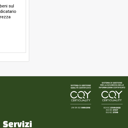
beni sul
udicatario
curezza
Servizi