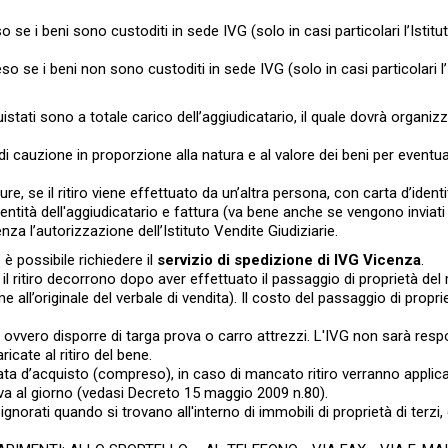
 se i beni sono custoditi in sede IVG (solo in casi particolari l’Istitu
so se i beni non sono custoditi in sede IVG (solo in casi particolari l’
tati sono a totale carico dell’aggiudicatario, il quale dovrà organiz
 di cauzione in proporzione alla natura e al valore dei beni per eventua
re, se il ritiro viene effettuato da un’altra persona, con carta d’identi
entità dell'aggiudicatario e fattura (va bene anche se vengono inviati 
za l’autorizzazione dell’Istituto Vendite Giudiziarie.
 è possibile richiedere il
servizio di spedizione di IVG Vicenza
.
er il ritiro decorrono dopo aver effettuato il passaggio di proprietà de
 all’originale del verbale di vendita). Il costo del passaggio di propri
e ovvero disporre di targa prova o carro attrezzi. L'IVG non sarà resp
icate al ritiro del bene.
ta d’acquisto (compreso), in caso di mancato ritiro verranno applica
€+iva al giorno (vedasi Decreto 15 maggio 2009 n.80).
gnorati quando si trovano all'interno di immobili di proprietà di terzi, 