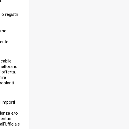
L.
o registri
vame
mente
cabile.
ell’orario
l'offerta.
nire
ncolanti
 importi
nienza e/o
entari.
l'Ufficiale