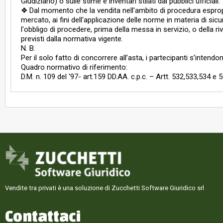
Giudiziario) o sulle stime e inventari stilati dai pubblici ufficiali.
❖ Dal momento che la vendita nell'ambito di procedura espropr
mercato, ai fini dell'applicazione delle norme in materia di sicur
l'obbligo di procedere, prima della messa in servizio, o della riv
previsti dalla normativa vigente.
N. B.
Per il solo fatto di concorrere all’asta, i partecipanti s’intend
Quadro normativo di riferimento:
D.M. n. 109 del '97- art.159 DD.AA. c.p.c. – Artt. 532,533,534 e 
Vendite tra privati è una soluzione di Zucchetti Software Giuridico srl
Contattaci