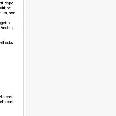
ti, dopo
lti; ne
nduta, non
ggetto
. Anche per
ll’asta,
lla carta
ella carta