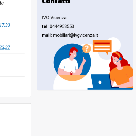
Contatti
ta
IVG Vicenza
17,33
tel:
0444953553
mail:
mobiliari@ivgvicenza.it
23,37