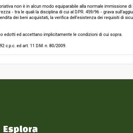
iativa non è in alcun modo equiparabile alla normale immissione di 
ezza - tra le quali la disciplina di cui al D.PR. 459/96 - grava sull'aggi
endita dei beni acquistati, la verifica dell'esistenza dei requisiti di si
ono edotti ed accettano implicitamente le condizioni di cui sopra.
592 c.p.c. ed art. 11 D.M. n. 80/2009.
Esplora