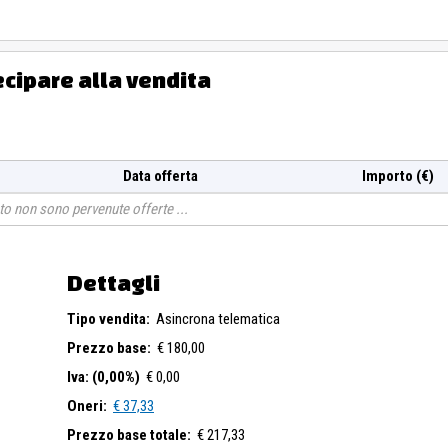
ecipare alla vendita
 riportato nella perizia e/o nel verbale di pignoramento, ove disponibi
ivi e non rappresentano certificazione.
 come visti e piaciuti.
Data offerta
Importo (€)
a scheda di ogni lotto nel sito www.fallcoaste.it.
e di Vicenza al numero 0444/953553 o via mail all'indirizzo
o non sono pervenute offerte
Dettagli
Tipo vendita:
Asincrona telematica
Prezzo base:
€ 180,00
Iva: (0,00%)
€ 0,00
Oneri:
€ 37,33
Prezzo base totale:
€ 217,33