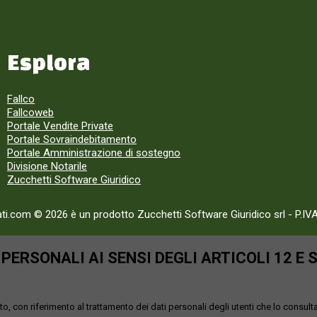
Esplora
Fallco
Fallcoweb
Portale Vendite Private
Portale Sovraindebitamento
Portale Amministrazione di sostegno
Divisione Notarile
Zucchetti Software Giuridico
ati.com © 2026 è un prodotto Zucchetti Software Giuridico srl
-
P.IV
ERSONALI AI SENSI DEGLI ARTICOLI 12 E 
o, con riferimento al trattamento dei dati personali degli utenti che lo consult