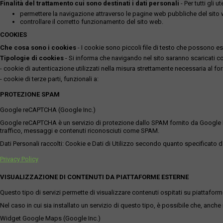
Finalità del trattamento cui sono destinati i dati personali
- Per tutti gli 
permettere la navigazione attraverso le pagine web pubbliche del sito
controllare il corretto funzionamento del sito web.
COOKIES
Che cosa sono i cookies
- I cookie sono piccoli file di testo che possono esse
Tipologie di cookies
- Si informa che navigando nel sito saranno scaricati coo
- cookie di autenticazione utilizzati nella misura strettamente necessaria al for
- cookie di terze parti, funzionali a:
PROTEZIONE SPAM
Google reCAPTCHA (Google Inc.)
Google reCAPTCHA è un servizio di protezione dallo SPAM fornito da Google Inc. Q
traffico, messaggi e contenuti riconosciuti come SPAM.
Dati Personali raccolti: Cookie e Dati di Utilizzo secondo quanto specificato da
Privacy Policy
VISUALIZZAZIONE DI CONTENUTI DA PIATTAFORME ESTERNE
Questo tipo di servizi permette di visualizzare contenuti ospitati su piattafor
Nel caso in cui sia installato un servizio di questo tipo, è possibile che, anche ne
Widget Google Maps (Google Inc.)