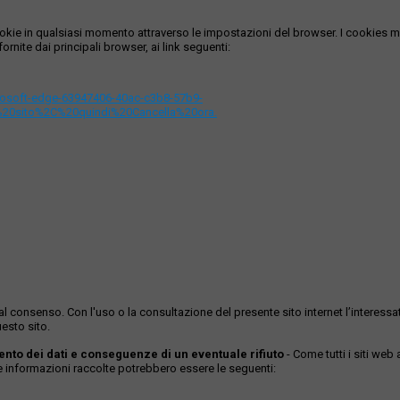
i cookie in qualsiasi momento attraverso le impostazioni del browser. I cooki
ornite dai principali browser, ai link seguenti:
icrosoft-edge-63947406-40ac-c3b8-57b9-
%20sito%2C%20quindi%20Cancella%20ora.
ase al consenso. Con l'uso o la consultazione del presente sito internet l’inter
esto sito.
mento dei dati e conseguenze di un eventuale rifiuto
- Come tutti i siti web
Le informazioni raccolte potrebbero essere le seguenti: