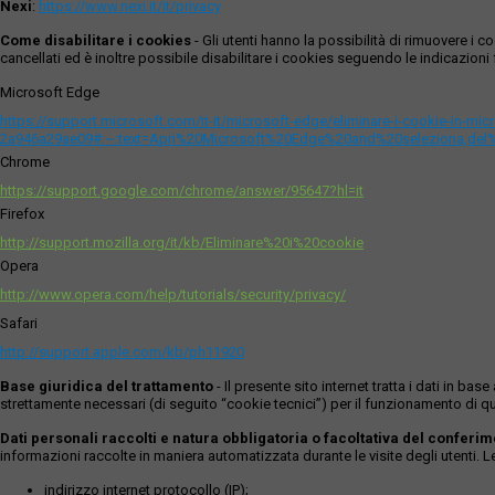
Nexi
:
https://www.nexi.it/it/privacy
Come disabilitare i cookies
- Gli utenti hanno la possibilità di rimuovere 
cancellati ed è inoltre possibile disabilitare i cookies seguendo le indicazioni f
Microsoft Edge
https://support.microsoft.com/it-it/microsoft-edge/eliminare-i-cookie-in-m
2a946a29ae09#:~:text=Apri%20Microsoft%20Edge%20and%20seleziona,del
Chrome
https://support.google.com/chrome/answer/95647?hl=it
Firefox
http://support.mozilla.org/it/kb/Eliminare%20i%20cookie
Opera
http://www.opera.com/help/tutorials/security/privacy/
Safari
http://support.apple.com/kb/ph11920
Base giuridica del trattamento
- Il presente sito internet tratta i dati in b
strettamente necessari (di seguito “cookie tecnici”) per il funzionamento di qu
Dati personali raccolti e natura obbligatoria o facoltativa del conferi
informazioni raccolte in maniera automatizzata durante le visite degli utenti. 
indirizzo internet protocollo (IP);