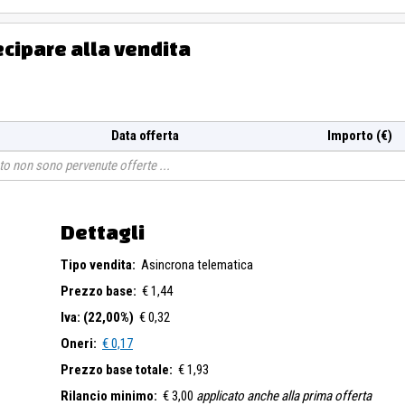
ecipare alla vendita
Data offerta
Importo (€)
o non sono pervenute offerte
Dettagli
Tipo vendita:
Asincrona telematica
Prezzo base:
€ 1,44
Iva: (22,00%)
€ 0,32
Oneri:
€ 0,17
Prezzo base totale:
€ 1,93
Rilancio minimo:
€ 3,00
applicato anche alla prima offerta