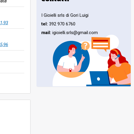
ata
I Gioielli srls di Gori Luigi
1,93
tel:
392 970 6760
mail:
igioielli.srls@gmail.com
5,96