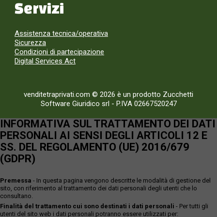
Servizi
Assistenza tecnica/operativa
Sicurezza
Condizioni di partecipazione
Digital Services Act
venditetraprivati.com © 2026 è un prodotto Zucchetti
Software Giuridico srl
-
P.IVA 02667520247
INFORMATIVA SUL TRATTAMENTO DEI DATI
PERSONALI AI SENSI DEGLI ARTICOLI 12 E
SS. DEL REGOLAMENTO (UE) 2016/679
(GDPR)
Premessa
- In questa pagina vengono descritte le modalità di gestione del
sito, con riferimento al trattamento dei dati personali degli utenti che lo
consultano.
Finalità del trattamento cui sono destinati i dati personali
- Per tutti gli
utenti del sito web i dati personali potranno essere utilizzati per: