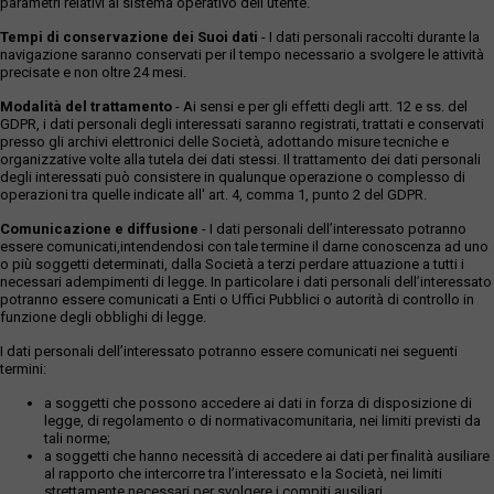
parametri relativi al sistema operativo dell'utente.
Tempi di conservazione dei Suoi dati
- I dati personali raccolti durante la
navigazione saranno conservati per il tempo necessario a svolgere le attività
precisate e non oltre 24 mesi.
Modalità del trattamento
- Ai sensi e per gli effetti degli artt. 12 e ss. del
GDPR, i dati personali degli interessati saranno registrati, trattati e conservati
presso gli archivi elettronici delle Società, adottando misure tecniche e
organizzative volte alla tutela dei dati stessi. Il trattamento dei dati personali
degli interessati può consistere in qualunque operazione o complesso di
operazioni tra quelle indicate all' art. 4, comma 1, punto 2 del GDPR.
Comunicazione e diffusione
- I dati personali dell’interessato potranno
essere comunicati,intendendosi con tale termine il darne conoscenza ad uno
o più soggetti determinati, dalla Società a terzi perdare attuazione a tutti i
necessari adempimenti di legge. In particolare i dati personali dell’interessato
potranno essere comunicati a Enti o Uffici Pubblici o autorità di controllo in
funzione degli obblighi di legge.
I dati personali dell’interessato potranno essere comunicati nei seguenti
termini:
a soggetti che possono accedere ai dati in forza di disposizione di
legge, di regolamento o di normativacomunitaria, nei limiti previsti da
tali norme;
a soggetti che hanno necessità di accedere ai dati per finalità ausiliare
al rapporto che intercorre tra l’interessato e la Società, nei limiti
strettamente necessari per svolgere i compiti ausiliari.