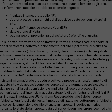
informazioni raccolte in maniera automatizzata durante le visite degli utenti.
Le informazioni raccolte potrebbero essere le seguenti:
indirizzo internet protocollo (IP);
tipo di browser e parametri del dispositivo usato per connettersi al
sito;
nome dell'internet service provider (ISP);
data e orario di visita;
pagina web di provenienza del visitatore (referral) e di uscita.
Le suddette informazioni sono trattate in forma automatizzata e raccolte al
fine di verificare il corretto funzionamento del sito e per motivi di sicurezza.
Ai fini di sicurezza (filtri antispam, firewall, rilevazione virus), i dati registrati
automaticamente possono eventualmente comprendere anche dati personali
come l'indirizzo IP, che potrebbe essere utilizzato, conformemente alle leggi
vigenti in materia, al fine di bloccare tentativi di danneggiamento al sito
medesimo o di recare danno ad altri utenti, o comunque attività dannose o
costituenti reato. Tali dati non sono mai utilizzati per l'identificazione o la
profilazione dell'utente, ma solo a fini di tutela del sito e dei suoi utenti.
I sistemi informatici e le procedure software preposte al funzionamento di
questo sito web acquisiscono, nel corso del loro normale esercizio, alcuni
dati personali la cui trasmissione è implicita nell'uso dei protocolli di
comunicazione di Internet. In questa categoria di dati rientrano gli indirizzi IP,
gli indirizzi in notazione URI (Uniform Resource Identifier) delle risorse
richieste, l'orario della richiesta, il metodo utilizzato nel sottoporre la richiesta
al server, la dimensione del file ottenuto in risposta, il codice numerico
ndicante lo stato della risposta data dal server (buon fine, errore, ecc.) ed altri