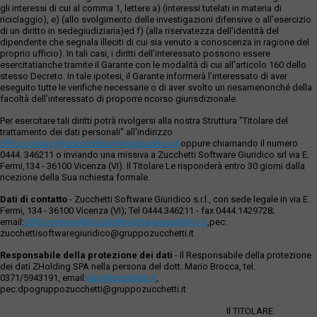
gli interessi di cui al comma 1, lettere a) (interessi tutelati in materia di
riciclaggio), e) (allo svolgimento delle investigazioni difensive o all’esercizio
di un diritto in sedegiudiziaria)ed f) (alla riservatezza dell’identità del
dipendente che segnala illeciti di cui sia venuto a conoscenza in ragione del
proprio ufficio). In tali casi, i diritti dell’interessato possono essere
esercitatianche tramite il Garante con le modalità di cui all’articolo 160 dello
stesso Decreto. In tale ipotesi, il Garante informerà l’interessato di aver
eseguito tutte le verifiche necessarie o di aver svolto un riesamenonché della
facoltà dell’interessato di proporre ricorso giurisdizionale.
Per esercitare tali diritti potrà rivolgersi alla nostra Struttura "Titolare del
trattamento dei dati personali" all'indirizzo
ufficio.privacy@zucchettisofwaregiuridico.it
oppure chiamando il numero
0444. 346211 o inviando una missiva a Zucchetti Software Giuridico srl via E.
Fermi,134 - 36100 Vicenza (VI). Il Titolare Le risponderà entro 30 giorni dalla
ricezione della Sua richiesta formale.
Dati di contatto
- Zucchetti Software Giuridico s.r.l., con sede legale in via E.
Fermi, 134 - 36100 Vicenza (VI); Tel 0444.346211 - fax 0444.1429728;
email:
ufficio.privacy@zucchettisoftwaregiuridico.it
,pec:
zucchettisoftwaregiuridico@gruppozucchetti.it
Responsabile della protezione dei dati
- Il Responsabile della protezione
dei dati ZHolding SPA nella persona del dott. Mario Brocca, tel.
0371/5943191, email:
dpo@zucchetti.it
,
pec:dpogruppozucchetti@gruppozucchetti.it
Il TITOLARE