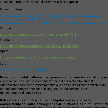
indicazioni fornite dai principali browser, ai link seguenti:
Microsoft Edge
https://support.microsoft.com/it-it/microsoft-edge/eliminare-i-cookie-in-
microsoft-edge-63947406-40ac-c3b8-57b9-
2a946a29ae09#:~:text=Apri%20Microsoft%20Edge%20and%20seleziona,del
Chrome
https://support.google.com/chrome/answer/95647?hl=it
Firefox
http://support.mozilla.org/it/kb/Eliminare%20i%20cookie
Opera
http://www.opera.com/help/tutorials/security/privacy/
Safari
http://support.apple.com/kb/ph11920
Base giuridica del trattamento
- Il presente sito internet tratta i dati in base
al consenso. Con l'uso o la consultazione del presente sito internet
l’interessato acconsente implicitamente alla possibilità di memorizzare solo i
cookie strettamente necessari (di seguito “cookie tecnici”) per il
funzionamento di questo sito.
Dati personali raccolti e natura obbligatoria o facoltativa del
conferimento dei dati e conseguenze di un eventuale rifiuto
- Come tutti
i siti web anche il presente sito fa uso di log file, nei quali vengono conservate