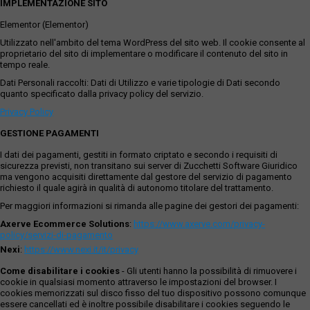
IMPLEMENTAZIONE SITO
Elementor (Elementor)
Utilizzato nell'ambito del tema WordPress del sito web. Il cookie consente al
proprietario del sito di implementare o modificare il contenuto del sito in
tempo reale.
Dati Personali raccolti: Dati di Utilizzo e varie tipologie di Dati secondo
quanto specificato dalla privacy policy del servizio.
Privacy Policy
GESTIONE PAGAMENTI
I dati dei pagamenti, gestiti in formato criptato e secondo i requisiti di
sicurezza previsti, non transitano sui server di Zucchetti Software Giuridico
ma vengono acquisiti direttamente dal gestore del servizio di pagamento
richiesto il quale agirà in qualità di autonomo titolare del trattamento.
Per maggiori informazioni si rimanda alle pagine dei gestori dei pagamenti:
Axerve Ecommerce Solutions
:
https://www.axerve.com/privacy-
policy/servizi-di-pagamento
Nexi
:
https://www.nexi.it/it/privacy
Come disabilitare i cookies
- Gli utenti hanno la possibilità di rimuovere i
cookie in qualsiasi momento attraverso le impostazioni del browser. I
cookies memorizzati sul disco fisso del tuo dispositivo possono comunque
essere cancellati ed è inoltre possibile disabilitare i cookies seguendo le