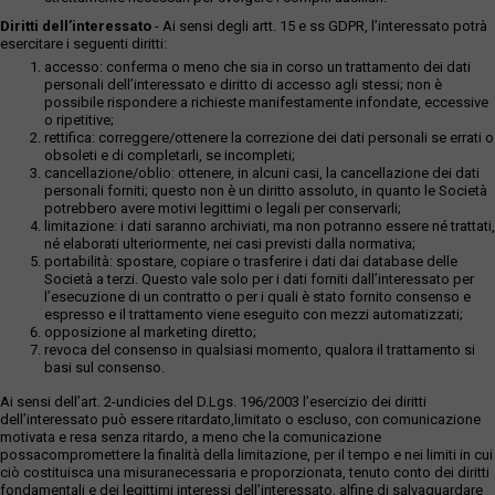
Diritti dell’interessato
- Ai sensi degli artt. 15 e ss GDPR, l’interessato potrà
esercitare i seguenti diritti:
accesso: conferma o meno che sia in corso un trattamento dei dati
personali dell’interessato e diritto di accesso agli stessi; non è
possibile rispondere a richieste manifestamente infondate, eccessive
o ripetitive;
rettifica: correggere/ottenere la correzione dei dati personali se errati o
obsoleti e di completarli, se incompleti;
cancellazione/oblio: ottenere, in alcuni casi, la cancellazione dei dati
personali forniti; questo non è un diritto assoluto, in quanto le Società
potrebbero avere motivi legittimi o legali per conservarli;
limitazione: i dati saranno archiviati, ma non potranno essere né trattati,
né elaborati ulteriormente, nei casi previsti dalla normativa;
portabilità: spostare, copiare o trasferire i dati dai database delle
Società a terzi. Questo vale solo per i dati forniti dall’interessato per
l’esecuzione di un contratto o per i quali è stato fornito consenso e
espresso e il trattamento viene eseguito con mezzi automatizzati;
opposizione al marketing diretto;
revoca del consenso in qualsiasi momento, qualora il trattamento si
basi sul consenso.
Ai sensi dell’art. 2-undicies del D.Lgs. 196/2003 l’esercizio dei diritti
dell’interessato può essere ritardato,limitato o escluso, con comunicazione
motivata e resa senza ritardo, a meno che la comunicazione
possacompromettere la finalità della limitazione, per il tempo e nei limiti in cui
ciò costituisca una misuranecessaria e proporzionata, tenuto conto dei diritti
fondamentali e dei legittimi interessi dell’interessato, alfine di salvaguardare