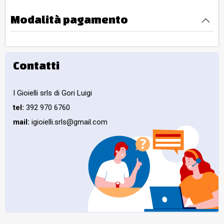
Modalità pagamento
Contatti
I Gioielli srls di Gori Luigi
tel:
392 970 6760
mail:
igioielli.srls@gmail.com