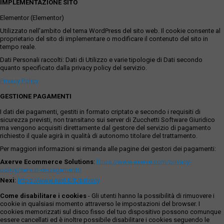
IMPLEMENTAZIONE SITO
Elementor (Elementor)
Utilizzato nell'ambito del tema WordPress del sito web. Il cookie consente al
proprietario del sito di implementare o modificare il contenuto del sito in
tempo reale.
Dati Personali raccolti: Dati di Utilizzo e varie tipologie di Dati secondo
quanto specificato dalla privacy policy del servizio.
Privacy Policy
GESTIONE PAGAMENTI
I dati dei pagamenti, gestiti in formato criptato e secondo i requisiti di
sicurezza previsti, non transitano sui server di Zucchetti Software Giuridico
ma vengono acquisiti direttamente dal gestore del servizio di pagamento
richiesto il quale agirà in qualità di autonomo titolare del trattamento.
Per maggiori informazioni si rimanda alle pagine dei gestori dei pagamenti:
Axerve Ecommerce Solutions
:
https://www.axerve.com/privacy-
policy/servizi-di-pagamento
Nexi
:
https://www.nexi.it/it/privacy
Come disabilitare i cookies
- Gli utenti hanno la possibilità di rimuovere i
cookie in qualsiasi momento attraverso le impostazioni del browser. I
cookies memorizzati sul disco fisso del tuo dispositivo possono comunque
essere cancellati ed è inoltre possibile disabilitare i cookies seguendo le