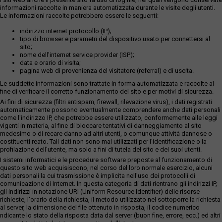
informazioni raccolte in maniera automatizzata durante le visite degli utenti.
Le informazioni raccolte potrebbero essere le seguenti:
indirizzo internet protocollo (IP);
tipo di browser e parametri del dispositivo usato per connettersi al
sito;
nome dell'internet service provider (ISP);
data e orario di visita;
pagina web di provenienza del visitatore (referral) e di uscita.
Le suddette informazioni sono trattate in forma automatizzata e raccolte al
fine di verificare il corretto funzionamento del sito e per motivi di sicurezza.
Ai fini di sicurezza (filtri antispam, firewall, rilevazione virus), i dati registrati
automaticamente possono eventualmente comprendere anche dati personali
come l'indirizzo IP, che potrebbe essere utilizzato, conformemente alle leggi
vigenti in materia, al fine di bloccare tentativi di danneggiamento al sito
medesimo o di recare danno ad altri utenti, o comunque attività dannose o
costituenti reato. Tali dati non sono mai utilizzati per l'identificazione o la
profilazione dell'utente, ma solo a fini di tutela del sito e dei suoi utenti.
I sistemi informatici e le procedure software preposte al funzionamento di
questo sito web acquisiscono, nel corso del loro normale esercizio, alcuni
dati personali la cui trasmissione è implicita nell'uso dei protocolli di
comunicazione di Internet. In questa categoria di dati rientrano gli indirizzi IP,
gli indirizzi in notazione URI (Uniform Resource Identifier) delle risorse
richieste, l'orario della richiesta, il metodo utilizzato nel sottoporre la richiesta
al server, la dimensione del file ottenuto in risposta, il codice numerico
ndicante lo stato della risposta data dal server (buon fine, errore, ecc.) ed altri