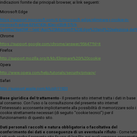
indicazioni fornite dai principali browser, ai link seguenti:
Microsoft Edge
https://support.microsoft.com/it-it/microsoft-edge/eliminare-i-cookie-in-
microsoft-edge-63947406-40ac-c3b8-57b9-
2a946a29ae09#:~:text=Apri%20Microsoft%20Edge%20and%20seleziona,del
Chrome
https://support.google.com/chrome/answer/95647?hl=it
Firefox
http://support.mozilla.org/it/kb/Eliminare%20i%20cookie
Opera
http://www.opera.com/help/tutorials/security/privacy/
Safari
http://support.apple.com/kb/ph11920
Base giuridica del trattamento
- Il presente sito internet tratta i dati in base
al consenso. Con l'uso o la consultazione del presente sito internet
l’interessato acconsente implicitamente alla possibilità di memorizzare solo i
cookie strettamente necessari (di seguito “cookie tecnici”) per il
funzionamento di questo sito.
Dati personali raccolti e natura obbligatoria o facoltativa del
conferimento dei dati e conseguenze di un eventuale rifiuto
- Come tutti
i siti web anche il presente sito fa uso di log file, nei quali vengono conservate