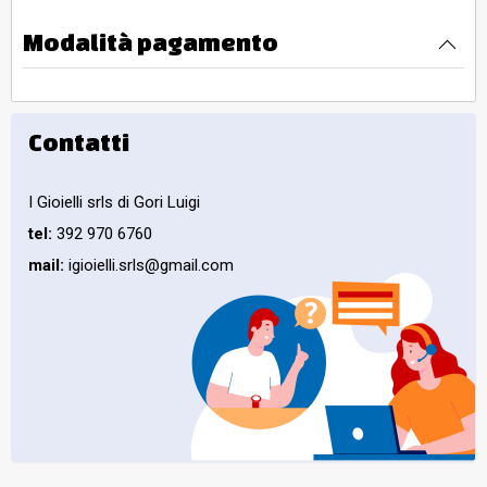
Modalità pagamento
Contatti
I Gioielli srls di Gori Luigi
tel:
392 970 6760
mail:
igioielli.srls@gmail.com