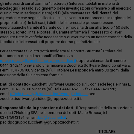
gli interessi di cui al comma 1, lettere a) (interessi tutelati in materia di
riciclaggio), e) (allo svolgimento delle investigazioni difensive o all’esercizio
di un diritto in sedegiudiziaria)ed f) (alla riservatezza dell’identità del
dipendente che segnala illeciti di cui sia venuto a conoscenza in ragione del
proprio ufficio). In tali casi, i diritti dell’interessato possono essere
esercitatianche tramite il Garante con le modalità di cui all’articolo 160 dello
stesso Decreto. In tale ipotesi, il Garante informerà l’interessato di aver
eseguito tutte le verifiche necessarie o di aver svolto un riesamenonché della
facoltà dell’interessato di proporre ricorso giurisdizionale.
Per esercitare tali diritti potrà rivolgersi alla nostra Struttura "Titolare del
trattamento dei dati personali" all'indirizzo
ufficio.privacy@zucchettisofwaregiuridico.it
oppure chiamando il numero
0444. 346211 o inviando una missiva a Zucchetti Software Giuridico srl via E.
Fermi,134 - 36100 Vicenza (VI). Il Titolare Le risponderà entro 30 giorni dalla
ricezione della Sua richiesta formale.
Dati di contatto
- Zucchetti Software Giuridico s.r.l., con sede legale in via E.
Fermi, 134 - 36100 Vicenza (VI); Tel 0444.346211 - fax 0444.1429728;
email:
ufficio.privacy@zucchettisoftwaregiuridico.it
,pec:
zucchettisoftwaregiuridico@gruppozucchetti.it
Responsabile della protezione dei dati
- Il Responsabile della protezione
dei dati ZHolding SPA nella persona del dott. Mario Brocca, tel.
0371/5943191, email:
dpo@zucchetti.it
,
pec:dpogruppozucchetti@gruppozucchetti.it
Il TITOLARE