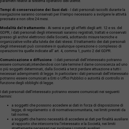
parametri relativi al sistema operativo dell'utente.
Tempi di conservazione dei Suoi dati
- I dati personali raccolti durante la
navigazione saranno conservati per il tempo necessario a svolgere le attività
precisate e non oltre 24 mesi.
Modalità del trattamento
- Ai sensi e per gli effetti degli artt. 12 e ss. del
GDPR, i dati personali degli interessati saranno registrati, trattati e conservati
presso gli archivi elettronici delle Società, adottando misure tecniche e
organizzative volte alla tutela dei dati stessi. Il trattamento dei dati personali
degli interessati può consistere in qualunque operazione o complesso di
operazioni tra quelle indicate all' art. 4, comma 1, punto 2 del GDPR.
Comunicazione e diffusione
- I dati personali dell’interessato potranno
essere comunicati,intendendosi con tale termine il darne conoscenza ad uno
o più soggetti determinati, dalla Società a terzi perdare attuazione a tutti i
necessari adempimenti di legge. In particolare i dati personali dell’interessato
potranno essere comunicati a Enti o Uffici Pubblici o autorità di controllo in
funzione degli obblighi di legge.
I dati personali dell’interessato potranno essere comunicati nei seguenti
termini:
a soggetti che possono accedere ai dati in forza di disposizione di
legge, di regolamento o di normativacomunitaria, nei limiti previsti da
tali norme;
a soggetti che hanno necessità di accedere ai dati per finalità ausiliare
al rapporto che intercorre tra l’interessato e la Società, nei limiti
strettamente necessari per svolgere i compiti ausiliari.