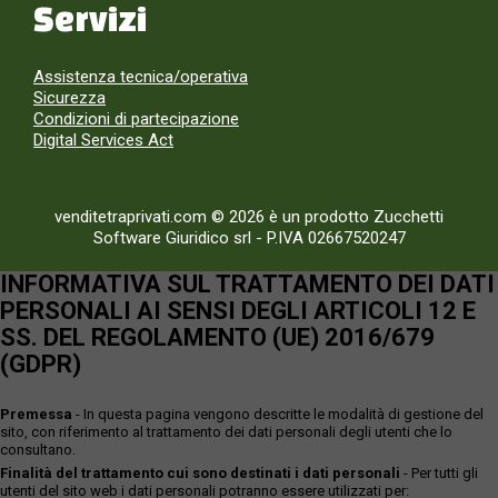
Servizi
Assistenza tecnica/operativa
Sicurezza
Condizioni di partecipazione
Digital Services Act
venditetraprivati.com © 2026 è un prodotto Zucchetti
Software Giuridico srl
-
P.IVA 02667520247
INFORMATIVA SUL TRATTAMENTO DEI DATI
PERSONALI AI SENSI DEGLI ARTICOLI 12 E
SS. DEL REGOLAMENTO (UE) 2016/679
(GDPR)
Premessa
- In questa pagina vengono descritte le modalità di gestione del
sito, con riferimento al trattamento dei dati personali degli utenti che lo
consultano.
Finalità del trattamento cui sono destinati i dati personali
- Per tutti gli
utenti del sito web i dati personali potranno essere utilizzati per: