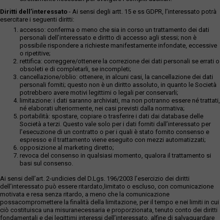
Diritti dell’interessato
- Ai sensi degli artt. 15 e ss GDPR, l’interessato potrà
esercitare i seguenti diritti:
accesso: conferma o meno che sia in corso un trattamento dei dati
personali dell’interessato e diritto di accesso agli stessi; non è
possibile rispondere a richieste manifestamente infondate, eccessive
o ripetitive;
rettifica: correggere/ottenere la correzione dei dati personali se errati o
obsoleti e di completarli, se incompleti;
cancellazione/oblio: ottenere, in alcuni casi, la cancellazione dei dati
personali forniti; questo non è un diritto assoluto, in quanto le Società
potrebbero avere motivi legittimi o legali per conservarli;
limitazione: i dati saranno archiviati, ma non potranno essere né trattati,
né elaborati ulteriormente, nei casi previsti dalla normativa;
portabilità: spostare, copiare o trasferire i dati dai database delle
Società a terzi. Questo vale solo per i dati forniti dall’interessato per
l’esecuzione di un contratto o per i quali è stato fornito consenso e
espresso e il trattamento viene eseguito con mezzi automatizzati;
opposizione al marketing diretto;
revoca del consenso in qualsiasi momento, qualora il trattamento si
basi sul consenso.
Ai sensi dell’art. 2-undicies del D.Lgs. 196/2003 l’esercizio dei diritti
dell’interessato può essere ritardato,limitato o escluso, con comunicazione
motivata e resa senza ritardo, a meno che la comunicazione
possacompromettere la finalità della limitazione, per il tempo e nei limiti in cui
ciò costituisca una misuranecessaria e proporzionata, tenuto conto dei diritti
fondamentali e dei legittimi interessi dell’interessato, alfine di salvaguardare