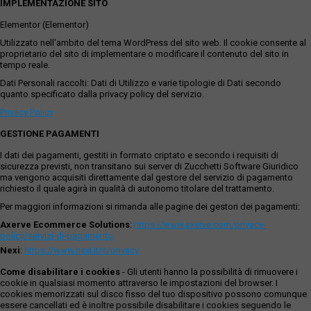
IMPLEMENTAZIONE SITO
Elementor (Elementor)
Utilizzato nell'ambito del tema WordPress del sito web. Il cookie consente al
proprietario del sito di implementare o modificare il contenuto del sito in
tempo reale.
Dati Personali raccolti: Dati di Utilizzo e varie tipologie di Dati secondo
quanto specificato dalla privacy policy del servizio.
Privacy Policy
GESTIONE PAGAMENTI
I dati dei pagamenti, gestiti in formato criptato e secondo i requisiti di
sicurezza previsti, non transitano sui server di Zucchetti Software Giuridico
ma vengono acquisiti direttamente dal gestore del servizio di pagamento
richiesto il quale agirà in qualità di autonomo titolare del trattamento.
Per maggiori informazioni si rimanda alle pagine dei gestori dei pagamenti:
Axerve Ecommerce Solutions
:
https://www.axerve.com/privacy-
policy/servizi-di-pagamento
Nexi
:
https://www.nexi.it/it/privacy
Come disabilitare i cookies
- Gli utenti hanno la possibilità di rimuovere i
cookie in qualsiasi momento attraverso le impostazioni del browser. I
cookies memorizzati sul disco fisso del tuo dispositivo possono comunque
essere cancellati ed è inoltre possibile disabilitare i cookies seguendo le