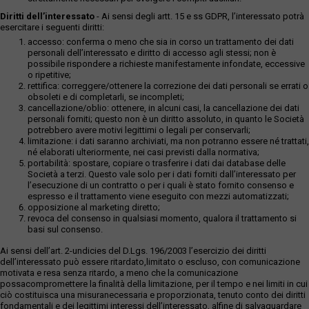
Diritti dell’interessato
- Ai sensi degli artt. 15 e ss GDPR, l’interessato potrà
esercitare i seguenti diritti:
accesso: conferma o meno che sia in corso un trattamento dei dati
personali dell’interessato e diritto di accesso agli stessi; non è
possibile rispondere a richieste manifestamente infondate, eccessive
o ripetitive;
rettifica: correggere/ottenere la correzione dei dati personali se errati o
obsoleti e di completarli, se incompleti;
cancellazione/oblio: ottenere, in alcuni casi, la cancellazione dei dati
personali forniti; questo non è un diritto assoluto, in quanto le Società
potrebbero avere motivi legittimi o legali per conservarli;
limitazione: i dati saranno archiviati, ma non potranno essere né trattati,
né elaborati ulteriormente, nei casi previsti dalla normativa;
portabilità: spostare, copiare o trasferire i dati dai database delle
Società a terzi. Questo vale solo per i dati forniti dall’interessato per
l’esecuzione di un contratto o per i quali è stato fornito consenso e
espresso e il trattamento viene eseguito con mezzi automatizzati;
opposizione al marketing diretto;
revoca del consenso in qualsiasi momento, qualora il trattamento si
basi sul consenso.
Ai sensi dell’art. 2-undicies del D.Lgs. 196/2003 l’esercizio dei diritti
dell’interessato può essere ritardato,limitato o escluso, con comunicazione
motivata e resa senza ritardo, a meno che la comunicazione
possacompromettere la finalità della limitazione, per il tempo e nei limiti in cui
ciò costituisca una misuranecessaria e proporzionata, tenuto conto dei diritti
fondamentali e dei legittimi interessi dell’interessato, alfine di salvaguardare