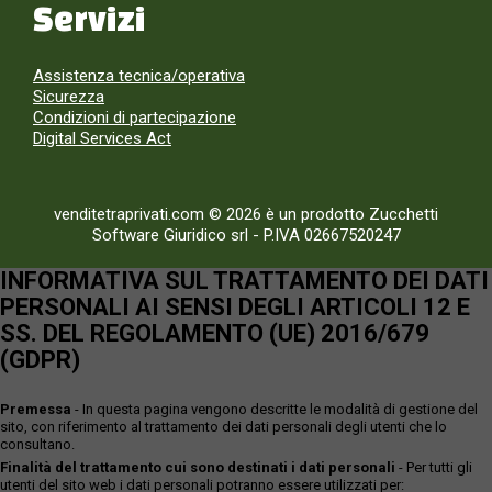
Servizi
Assistenza tecnica/operativa
Sicurezza
Condizioni di partecipazione
Digital Services Act
venditetraprivati.com © 2026 è un prodotto Zucchetti
Software Giuridico srl
-
P.IVA 02667520247
INFORMATIVA SUL TRATTAMENTO DEI DATI
PERSONALI AI SENSI DEGLI ARTICOLI 12 E
SS. DEL REGOLAMENTO (UE) 2016/679
(GDPR)
Premessa
- In questa pagina vengono descritte le modalità di gestione del
sito, con riferimento al trattamento dei dati personali degli utenti che lo
consultano.
Finalità del trattamento cui sono destinati i dati personali
- Per tutti gli
utenti del sito web i dati personali potranno essere utilizzati per: