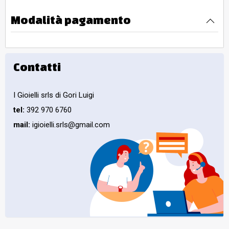
Modalità pagamento
Contatti
I Gioielli srls di Gori Luigi
tel:
392 970 6760
mail:
igioielli.srls@gmail.com