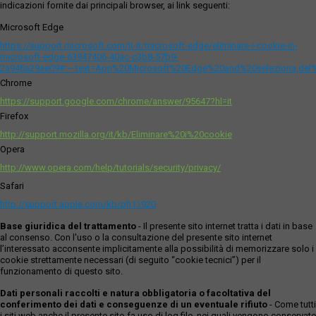
indicazioni fornite dai principali browser, ai link seguenti:
Microsoft Edge
https://support.microsoft.com/it-it/microsoft-edge/eliminare-i-cookie-in-
microsoft-edge-63947406-40ac-c3b8-57b9-
2a946a29ae09#:~:text=Apri%20Microsoft%20Edge%20and%20seleziona,del
Chrome
https://support.google.com/chrome/answer/95647?hl=it
Firefox
http://support.mozilla.org/it/kb/Eliminare%20i%20cookie
Opera
http://www.opera.com/help/tutorials/security/privacy/
Safari
http://support.apple.com/kb/ph11920
Base giuridica del trattamento
- Il presente sito internet tratta i dati in base
al consenso. Con l'uso o la consultazione del presente sito internet
l’interessato acconsente implicitamente alla possibilità di memorizzare solo i
cookie strettamente necessari (di seguito “cookie tecnici”) per il
funzionamento di questo sito.
Dati personali raccolti e natura obbligatoria o facoltativa del
conferimento dei dati e conseguenze di un eventuale rifiuto
- Come tutti
i siti web anche il presente sito fa uso di log file, nei quali vengono conservate