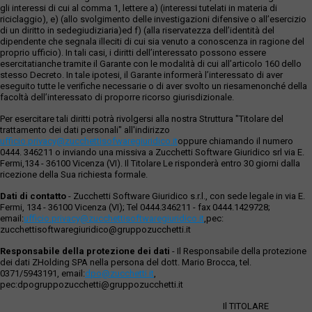
gli interessi di cui al comma 1, lettere a) (interessi tutelati in materia di
riciclaggio), e) (allo svolgimento delle investigazioni difensive o all’esercizio
di un diritto in sedegiudiziaria)ed f) (alla riservatezza dell’identità del
dipendente che segnala illeciti di cui sia venuto a conoscenza in ragione del
proprio ufficio). In tali casi, i diritti dell’interessato possono essere
esercitatianche tramite il Garante con le modalità di cui all’articolo 160 dello
stesso Decreto. In tale ipotesi, il Garante informerà l’interessato di aver
eseguito tutte le verifiche necessarie o di aver svolto un riesamenonché della
facoltà dell’interessato di proporre ricorso giurisdizionale.
Per esercitare tali diritti potrà rivolgersi alla nostra Struttura "Titolare del
trattamento dei dati personali" all'indirizzo
ufficio.privacy@zucchettisofwaregiuridico.it
oppure chiamando il numero
0444. 346211 o inviando una missiva a Zucchetti Software Giuridico srl via E.
Fermi,134 - 36100 Vicenza (VI). Il Titolare Le risponderà entro 30 giorni dalla
ricezione della Sua richiesta formale.
Dati di contatto
- Zucchetti Software Giuridico s.r.l., con sede legale in via E.
Fermi, 134 - 36100 Vicenza (VI); Tel 0444.346211 - fax 0444.1429728;
email:
ufficio.privacy@zucchettisoftwaregiuridico.it
,pec:
zucchettisoftwaregiuridico@gruppozucchetti.it
Responsabile della protezione dei dati
- Il Responsabile della protezione
dei dati ZHolding SPA nella persona del dott. Mario Brocca, tel.
0371/5943191, email:
dpo@zucchetti.it
,
pec:dpogruppozucchetti@gruppozucchetti.it
Il TITOLARE