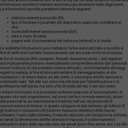
informazioni raccolte in maniera automatizzata durante le visite degli utenti.
Le informazioni raccolte potrebbero essere le seguenti:
indirizzo internet protocollo (IP);
tipo di browser e parametri del dispositivo usato per connettersi al
sito;
nome dell'internet service provider (ISP);
data e orario di visita;
pagina web di provenienza del visitatore (referral) e di uscita.
Le suddette informazioni sono trattate in forma automatizzata e raccolte al
fine di verificare il corretto funzionamento del sito e per motivi di sicurezza.
Ai fini di sicurezza (filtri antispam, firewall, rilevazione virus), i dati registrati
automaticamente possono eventualmente comprendere anche dati personali
come l'indirizzo IP, che potrebbe essere utilizzato, conformemente alle leggi
vigenti in materia, al fine di bloccare tentativi di danneggiamento al sito
medesimo o di recare danno ad altri utenti, o comunque attività dannose o
costituenti reato. Tali dati non sono mai utilizzati per l'identificazione o la
profilazione dell'utente, ma solo a fini di tutela del sito e dei suoi utenti.
I sistemi informatici e le procedure software preposte al funzionamento di
questo sito web acquisiscono, nel corso del loro normale esercizio, alcuni
dati personali la cui trasmissione è implicita nell'uso dei protocolli di
comunicazione di Internet. In questa categoria di dati rientrano gli indirizzi IP,
gli indirizzi in notazione URI (Uniform Resource Identifier) delle risorse
richieste, l'orario della richiesta, il metodo utilizzato nel sottoporre la richiesta
al server, la dimensione del file ottenuto in risposta, il codice numerico
ndicante lo stato della risposta data dal server (buon fine, errore, ecc.) ed altri