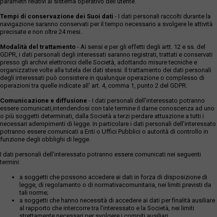
parametri relativi al sistema operativo dell'utente.
Tempi di conservazione dei Suoi dati
- I dati personali raccolti durante la
navigazione saranno conservati per il tempo necessario a svolgere le attività
precisate e non oltre 24 mesi.
Modalità del trattamento
- Ai sensi e per gli effetti degli artt. 12 e ss. del
GDPR, i dati personali degli interessati saranno registrati, trattati e conservati
presso gli archivi elettronici delle Società, adottando misure tecniche e
organizzative volte alla tutela dei dati stessi. Il trattamento dei dati personali
degli interessati può consistere in qualunque operazione o complesso di
operazioni tra quelle indicate all' art. 4, comma 1, punto 2 del GDPR.
Comunicazione e diffusione
- I dati personali dell’interessato potranno
essere comunicati,intendendosi con tale termine il darne conoscenza ad uno
o più soggetti determinati, dalla Società a terzi perdare attuazione a tutti i
necessari adempimenti di legge. In particolare i dati personali dell’interessato
potranno essere comunicati a Enti o Uffici Pubblici o autorità di controllo in
funzione degli obblighi di legge.
I dati personali dell’interessato potranno essere comunicati nei seguenti
termini:
a soggetti che possono accedere ai dati in forza di disposizione di
legge, di regolamento o di normativacomunitaria, nei limiti previsti da
tali norme;
a soggetti che hanno necessità di accedere ai dati per finalità ausiliare
al rapporto che intercorre tra l’interessato e la Società, nei limiti
strettamente necessari per svolgere i compiti ausiliari.