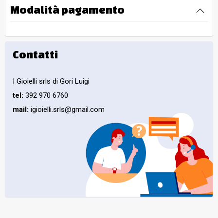
Modalità pagamento
Contatti
I Gioielli srls di Gori Luigi
tel:
392 970 6760
mail:
igioielli.srls@gmail.com