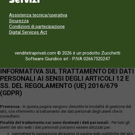
Assistenza tecnica/operativa
Sicurezza
Condizioni di partecipazione
Digital Services Act
venditetraprivati.com © 2026 è un prodotto Zucchetti
Software Giuridico srl
-
P.IVA 02667520247
INFORMATIVA SUL TRATTAMENTO DEI DATI
PERSONALI AI SENSI DEGLI ARTICOLI 12 E
SS. DEL REGOLAMENTO (UE) 2016/679
(GDPR)
Premessa
- In questa pagina vengono descritte le modalità di gestione del
sito, con riferimento al trattamento dei dati personali degli utenti che lo
consultano.
Finalità del trattamento cui sono destinati i dati personali
- Per tutti gli
utenti del sito web i dati personali potranno essere utilizzati per:
permettere la navigazione attraverso le pagine web pubbliche del sito