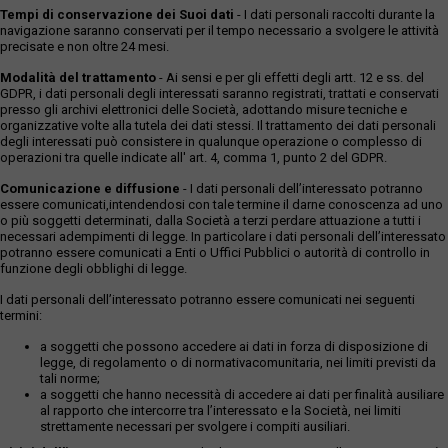
Tempi di conservazione dei Suoi dati
- I dati personali raccolti durante la
navigazione saranno conservati per il tempo necessario a svolgere le attività
precisate e non oltre 24 mesi.
Modalità del trattamento
- Ai sensi e per gli effetti degli artt. 12 e ss. del
GDPR, i dati personali degli interessati saranno registrati, trattati e conservati
presso gli archivi elettronici delle Società, adottando misure tecniche e
organizzative volte alla tutela dei dati stessi. Il trattamento dei dati personali
degli interessati può consistere in qualunque operazione o complesso di
operazioni tra quelle indicate all' art. 4, comma 1, punto 2 del GDPR.
Comunicazione e diffusione
- I dati personali dell’interessato potranno
essere comunicati,intendendosi con tale termine il darne conoscenza ad uno
o più soggetti determinati, dalla Società a terzi perdare attuazione a tutti i
necessari adempimenti di legge. In particolare i dati personali dell’interessato
potranno essere comunicati a Enti o Uffici Pubblici o autorità di controllo in
funzione degli obblighi di legge.
I dati personali dell’interessato potranno essere comunicati nei seguenti
termini:
a soggetti che possono accedere ai dati in forza di disposizione di
legge, di regolamento o di normativacomunitaria, nei limiti previsti da
tali norme;
a soggetti che hanno necessità di accedere ai dati per finalità ausiliare
al rapporto che intercorre tra l’interessato e la Società, nei limiti
strettamente necessari per svolgere i compiti ausiliari.