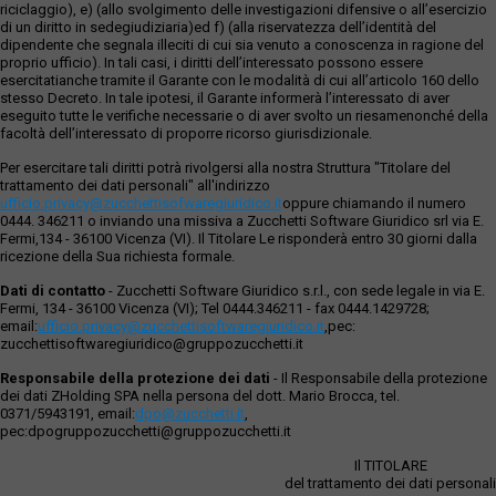
riciclaggio), e) (allo svolgimento delle investigazioni difensive o all’esercizio
di un diritto in sedegiudiziaria)ed f) (alla riservatezza dell’identità del
dipendente che segnala illeciti di cui sia venuto a conoscenza in ragione del
proprio ufficio). In tali casi, i diritti dell’interessato possono essere
esercitatianche tramite il Garante con le modalità di cui all’articolo 160 dello
stesso Decreto. In tale ipotesi, il Garante informerà l’interessato di aver
eseguito tutte le verifiche necessarie o di aver svolto un riesamenonché della
facoltà dell’interessato di proporre ricorso giurisdizionale.
Per esercitare tali diritti potrà rivolgersi alla nostra Struttura "Titolare del
trattamento dei dati personali" all'indirizzo
ufficio.privacy@zucchettisofwaregiuridico.it
oppure chiamando il numero
0444. 346211 o inviando una missiva a Zucchetti Software Giuridico srl via E.
Fermi,134 - 36100 Vicenza (VI). Il Titolare Le risponderà entro 30 giorni dalla
ricezione della Sua richiesta formale.
Dati di contatto
- Zucchetti Software Giuridico s.r.l., con sede legale in via E.
Fermi, 134 - 36100 Vicenza (VI); Tel 0444.346211 - fax 0444.1429728;
email:
ufficio.privacy@zucchettisoftwaregiuridico.it
,pec:
zucchettisoftwaregiuridico@gruppozucchetti.it
Responsabile della protezione dei dati
- Il Responsabile della protezione
dei dati ZHolding SPA nella persona del dott. Mario Brocca, tel.
0371/5943191, email:
dpo@zucchetti.it
,
pec:dpogruppozucchetti@gruppozucchetti.it
Il TITOLARE
del trattamento dei dati personali