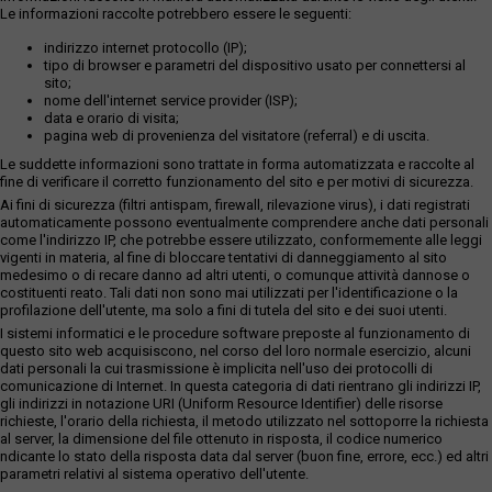
Le informazioni raccolte potrebbero essere le seguenti:
indirizzo internet protocollo (IP);
tipo di browser e parametri del dispositivo usato per connettersi al
sito;
nome dell'internet service provider (ISP);
data e orario di visita;
pagina web di provenienza del visitatore (referral) e di uscita.
Le suddette informazioni sono trattate in forma automatizzata e raccolte al
fine di verificare il corretto funzionamento del sito e per motivi di sicurezza.
Ai fini di sicurezza (filtri antispam, firewall, rilevazione virus), i dati registrati
automaticamente possono eventualmente comprendere anche dati personali
come l'indirizzo IP, che potrebbe essere utilizzato, conformemente alle leggi
vigenti in materia, al fine di bloccare tentativi di danneggiamento al sito
medesimo o di recare danno ad altri utenti, o comunque attività dannose o
costituenti reato. Tali dati non sono mai utilizzati per l'identificazione o la
profilazione dell'utente, ma solo a fini di tutela del sito e dei suoi utenti.
I sistemi informatici e le procedure software preposte al funzionamento di
questo sito web acquisiscono, nel corso del loro normale esercizio, alcuni
dati personali la cui trasmissione è implicita nell'uso dei protocolli di
comunicazione di Internet. In questa categoria di dati rientrano gli indirizzi IP,
gli indirizzi in notazione URI (Uniform Resource Identifier) delle risorse
richieste, l'orario della richiesta, il metodo utilizzato nel sottoporre la richiesta
al server, la dimensione del file ottenuto in risposta, il codice numerico
ndicante lo stato della risposta data dal server (buon fine, errore, ecc.) ed altri
parametri relativi al sistema operativo dell'utente.