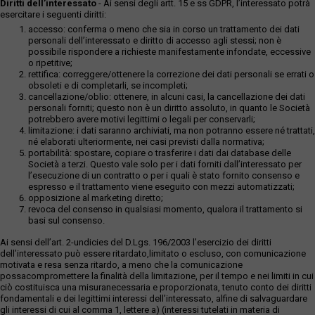
Diritti dell’interessato
- Ai sensi degli artt. 15 e ss GDPR, l’interessato potrà
esercitare i seguenti diritti:
accesso: conferma o meno che sia in corso un trattamento dei dati
personali dell’interessato e diritto di accesso agli stessi; non è
possibile rispondere a richieste manifestamente infondate, eccessive
o ripetitive;
rettifica: correggere/ottenere la correzione dei dati personali se errati o
obsoleti e di completarli, se incompleti;
cancellazione/oblio: ottenere, in alcuni casi, la cancellazione dei dati
personali forniti; questo non è un diritto assoluto, in quanto le Società
potrebbero avere motivi legittimi o legali per conservarli;
limitazione: i dati saranno archiviati, ma non potranno essere né trattati,
né elaborati ulteriormente, nei casi previsti dalla normativa;
portabilità: spostare, copiare o trasferire i dati dai database delle
Società a terzi. Questo vale solo per i dati forniti dall’interessato per
l’esecuzione di un contratto o per i quali è stato fornito consenso e
espresso e il trattamento viene eseguito con mezzi automatizzati;
opposizione al marketing diretto;
revoca del consenso in qualsiasi momento, qualora il trattamento si
basi sul consenso.
Ai sensi dell’art. 2-undicies del D.Lgs. 196/2003 l’esercizio dei diritti
dell’interessato può essere ritardato,limitato o escluso, con comunicazione
motivata e resa senza ritardo, a meno che la comunicazione
possacompromettere la finalità della limitazione, per il tempo e nei limiti in cui
ciò costituisca una misuranecessaria e proporzionata, tenuto conto dei diritti
fondamentali e dei legittimi interessi dell’interessato, alfine di salvaguardare
gli interessi di cui al comma 1, lettere a) (interessi tutelati in materia di