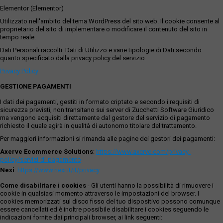
Elementor (Elementor)
Utilizzato nell'ambito del tema WordPress del sito web. Il cookie consente al
proprietario del sito di implementare o modificare il contenuto del sito in
tempo reale.
Dati Personali raccolti: Dati di Utilizzo e varie tipologie di Dati secondo
quanto specificato dalla privacy policy del servizio.
Privacy Policy
GESTIONE PAGAMENTI
I dati dei pagamenti, gestiti in formato criptato e secondo i requisiti di
sicurezza previsti, non transitano sui server di Zucchetti Software Giuridico
ma vengono acquisiti direttamente dal gestore del servizio di pagamento
richiesto il quale agirà in qualità di autonomo titolare del trattamento.
Per maggiori informazioni si rimanda alle pagine dei gestori dei pagamenti:
Axerve Ecommerce Solutions
:
https://www.axerve.com/privacy-
policy/servizi-di-pagamento
Nexi
:
https://www.nexi.it/it/privacy
Come disabilitare i cookies
- Gli utenti hanno la possibilità di rimuovere i
cookie in qualsiasi momento attraverso le impostazioni del browser. I
cookies memorizzati sul disco fisso del tuo dispositivo possono comunque
essere cancellati ed è inoltre possibile disabilitare i cookies seguendo le
indicazioni fornite dai principali browser, ai link seguenti: