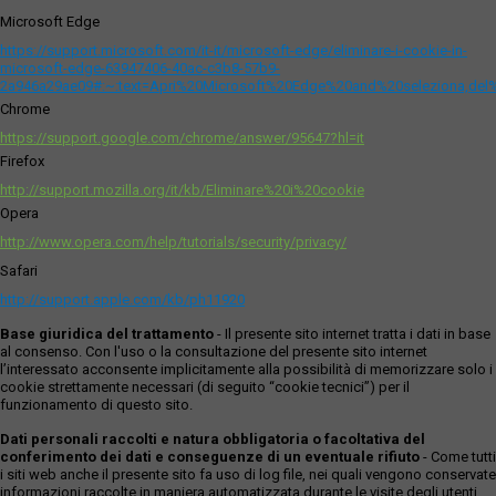
Microsoft Edge
https://support.microsoft.com/it-it/microsoft-edge/eliminare-i-cookie-in-
microsoft-edge-63947406-40ac-c3b8-57b9-
2a946a29ae09#:~:text=Apri%20Microsoft%20Edge%20and%20seleziona,del
Chrome
https://support.google.com/chrome/answer/95647?hl=it
Firefox
http://support.mozilla.org/it/kb/Eliminare%20i%20cookie
Opera
http://www.opera.com/help/tutorials/security/privacy/
Safari
http://support.apple.com/kb/ph11920
Base giuridica del trattamento
- Il presente sito internet tratta i dati in base
al consenso. Con l'uso o la consultazione del presente sito internet
l’interessato acconsente implicitamente alla possibilità di memorizzare solo i
cookie strettamente necessari (di seguito “cookie tecnici”) per il
funzionamento di questo sito.
Dati personali raccolti e natura obbligatoria o facoltativa del
conferimento dei dati e conseguenze di un eventuale rifiuto
- Come tutti
i siti web anche il presente sito fa uso di log file, nei quali vengono conservate
informazioni raccolte in maniera automatizzata durante le visite degli utenti.