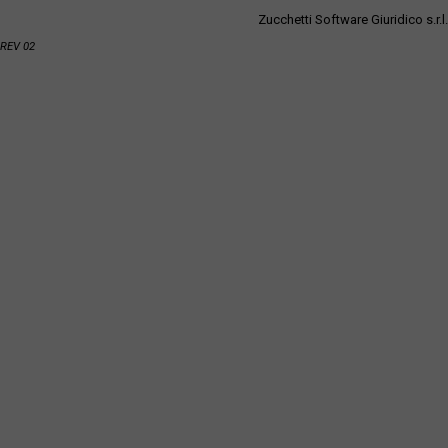
Zucchetti Software Giuridico s.r.l.
REV 02