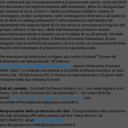
ciò costituisca una misuranecessaria e proporzionata, tenuto conto dei diritti
fondamentali e dei legittimi interessi dell’interessato, alfine di salvaguardare
gli interessi di cui al comma 1, lettere a) (interessi tutelati in materia di
riciclaggio), e) (allo svolgimento delle investigazioni difensive o all’esercizio
di un diritto in sedegiudiziaria)ed f) (alla riservatezza dell’identità del
dipendente che segnala illeciti di cui sia venuto a conoscenza in ragione del
proprio ufficio). In tali casi, i diritti dell’interessato possono essere
esercitatianche tramite il Garante con le modalità di cui all’articolo 160 dello
stesso Decreto. In tale ipotesi, il Garante informerà l’interessato di aver
eseguito tutte le verifiche necessarie o di aver svolto un riesamenonché della
facoltà dell’interessato di proporre ricorso giurisdizionale.
Per esercitare tali diritti potrà rivolgersi alla nostra Struttura "Titolare del
trattamento dei dati personali" all'indirizzo
ufficio.privacy@zucchettisofwaregiuridico.it
oppure chiamando il numero
0444. 346211 o inviando una missiva a Zucchetti Software Giuridico srl via E.
Fermi,134 - 36100 Vicenza (VI). Il Titolare Le risponderà entro 30 giorni dalla
ricezione della Sua richiesta formale.
Dati di contatto
- Zucchetti Software Giuridico s.r.l., con sede legale in via E.
Fermi, 134 - 36100 Vicenza (VI); Tel 0444.346211 - fax 0444.1429728;
email:
ufficio.privacy@zucchettisoftwaregiuridico.it
,pec:
zucchettisoftwaregiuridico@gruppozucchetti.it
Responsabile della protezione dei dati
- Il Responsabile della protezione
dei dati ZHolding SPA nella persona del dott. Mario Brocca, tel.
0371/5943191, email:
dpo@zucchetti.it
,
pec:dpogruppozucchetti@gruppozucchetti.it