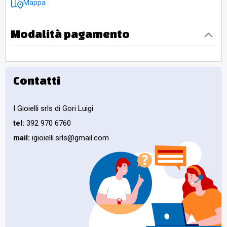
Mappa
Modalità pagamento
Contatti
I Gioielli srls di Gori Luigi
tel:
392 970 6760
mail:
igioielli.srls@gmail.com