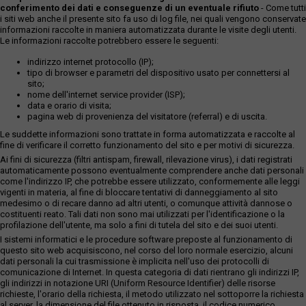
conferimento dei dati e conseguenze di un eventuale rifiuto
- Come tutti
i siti web anche il presente sito fa uso di log file, nei quali vengono conservate
informazioni raccolte in maniera automatizzata durante le visite degli utenti.
Le informazioni raccolte potrebbero essere le seguenti:
indirizzo internet protocollo (IP);
tipo di browser e parametri del dispositivo usato per connettersi al
sito;
nome dell'internet service provider (ISP);
data e orario di visita;
pagina web di provenienza del visitatore (referral) e di uscita.
Le suddette informazioni sono trattate in forma automatizzata e raccolte al
fine di verificare il corretto funzionamento del sito e per motivi di sicurezza.
Ai fini di sicurezza (filtri antispam, firewall, rilevazione virus), i dati registrati
automaticamente possono eventualmente comprendere anche dati personali
come l'indirizzo IP, che potrebbe essere utilizzato, conformemente alle leggi
vigenti in materia, al fine di bloccare tentativi di danneggiamento al sito
medesimo o di recare danno ad altri utenti, o comunque attività dannose o
costituenti reato. Tali dati non sono mai utilizzati per l'identificazione o la
profilazione dell'utente, ma solo a fini di tutela del sito e dei suoi utenti.
I sistemi informatici e le procedure software preposte al funzionamento di
questo sito web acquisiscono, nel corso del loro normale esercizio, alcuni
dati personali la cui trasmissione è implicita nell'uso dei protocolli di
comunicazione di Internet. In questa categoria di dati rientrano gli indirizzi IP,
gli indirizzi in notazione URI (Uniform Resource Identifier) delle risorse
richieste, l'orario della richiesta, il metodo utilizzato nel sottoporre la richiesta
al server, la dimensione del file ottenuto in risposta, il codice numerico