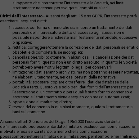
al rapporto che intercorre tra l’interessato e la Società, nei limiti
strettamente necessari per svolgere i compiti ausiliari.
Diritti dell’interessato
- Ai sensi degli artt. 15 e ss GDPR, l’interessato potrà
esercitare i seguenti diritti:
accesso: conferma o meno che sia in corso un trattamento dei dati
personali dell’interessato e diritto di accesso agli stessi; non è
possibile rispondere a richieste manifestamente infondate, eccessive
o ripetitive;
rettifica: correggere/ottenere la correzione dei dati personali se errati o
obsoleti e di completarli, se incompleti;
cancellazione/oblio: ottenere, in alcuni casi, la cancellazione dei dati
personali forniti; questo non è un diritto assoluto, in quanto le Società
potrebbero avere motivi legittimi o legali per conservarli;
limitazione: i dati saranno archiviati, ma non potranno essere né trattati,
né elaborati ulteriormente, nei casi previsti dalla normativa;
portabilità: spostare, copiare o trasferire i dati dai database delle
Società a terzi. Questo vale solo per i dati forniti dall’interessato per
l’esecuzione di un contratto o per i quali è stato fornito consenso e
espresso e il trattamento viene eseguito con mezzi automatizzati;
opposizione al marketing diretto;
revoca del consenso in qualsiasi momento, qualora il trattamento si
basi sul consenso.
Ai sensi dell’art. 2-undicies del D.Lgs. 196/2003 l’esercizio dei diritti
dell’interessato può essere ritardato,limitato o escluso, con comunicazione
motivata e resa senza ritardo, a meno che la comunicazione
possacompromettere la finalità della limitazione, per il tempo e nei limiti in cui