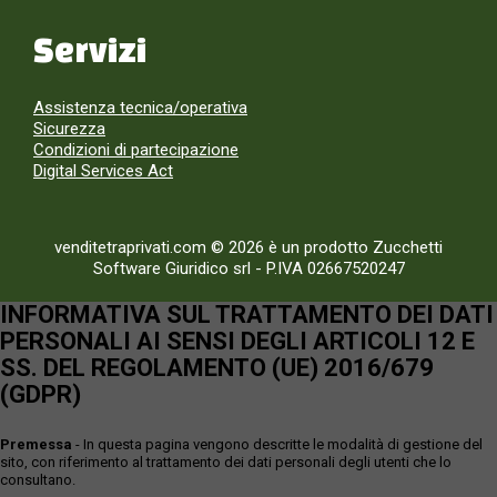
Servizi
Assistenza tecnica/operativa
Sicurezza
Condizioni di partecipazione
Digital Services Act
venditetraprivati.com © 2026 è un prodotto Zucchetti
Software Giuridico srl
-
P.IVA 02667520247
INFORMATIVA SUL TRATTAMENTO DEI DATI
PERSONALI AI SENSI DEGLI ARTICOLI 12 E
SS. DEL REGOLAMENTO (UE) 2016/679
(GDPR)
Premessa
- In questa pagina vengono descritte le modalità di gestione del
sito, con riferimento al trattamento dei dati personali degli utenti che lo
consultano.