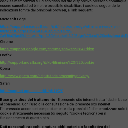
cookies memorizzati sul disco fisso del tuo dispositivo possono comunque
essere cancellati ed è inoltre possibile disabilitare i cookies seguendo le
indicazioni fornite dai principali browser, ai link seguenti:
Microsoft Edge
https://support.microsoft.com/it-it/microsoft-edge/eliminare-i-cookie-in-
microsoft-edge-63947406-40ac-c3b8-57b9-
2a946a29ae09#:~:text=Apri%20Microsoft%20Edge%20and%20seleziona,del
Chrome
https://support.google.com/chrome/answer/95647?hl=it
Firefox
http://support.mozilla.org/it/kb/Eliminare%20i%20cookie
Opera
http://www.opera.com/help/tutorials/security/privacy/
Safari
http://support.apple.com/kb/ph11920
Base giuridica del trattamento
- Il presente sito internet tratta i dati in base
al consenso. Con l'uso o la consultazione del presente sito internet
l’interessato acconsente implicitamente alla possibilità di memorizzare solo i
cookie strettamente necessari (di seguito “cookie tecnici”) per il
funzionamento di questo sito.
Dati personali raccolti e natura obbligatoria o facoltativa del