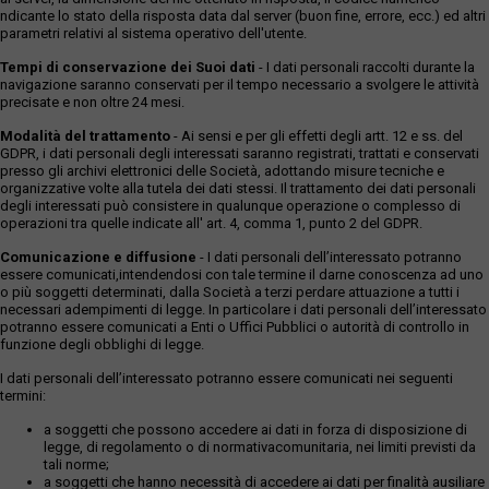
ndicante lo stato della risposta data dal server (buon fine, errore, ecc.) ed altri
parametri relativi al sistema operativo dell'utente.
Tempi di conservazione dei Suoi dati
- I dati personali raccolti durante la
navigazione saranno conservati per il tempo necessario a svolgere le attività
precisate e non oltre 24 mesi.
Modalità del trattamento
- Ai sensi e per gli effetti degli artt. 12 e ss. del
GDPR, i dati personali degli interessati saranno registrati, trattati e conservati
presso gli archivi elettronici delle Società, adottando misure tecniche e
organizzative volte alla tutela dei dati stessi. Il trattamento dei dati personali
degli interessati può consistere in qualunque operazione o complesso di
operazioni tra quelle indicate all' art. 4, comma 1, punto 2 del GDPR.
Comunicazione e diffusione
- I dati personali dell’interessato potranno
essere comunicati,intendendosi con tale termine il darne conoscenza ad uno
o più soggetti determinati, dalla Società a terzi perdare attuazione a tutti i
necessari adempimenti di legge. In particolare i dati personali dell’interessato
potranno essere comunicati a Enti o Uffici Pubblici o autorità di controllo in
funzione degli obblighi di legge.
I dati personali dell’interessato potranno essere comunicati nei seguenti
termini:
a soggetti che possono accedere ai dati in forza di disposizione di
legge, di regolamento o di normativacomunitaria, nei limiti previsti da
tali norme;
a soggetti che hanno necessità di accedere ai dati per finalità ausiliare