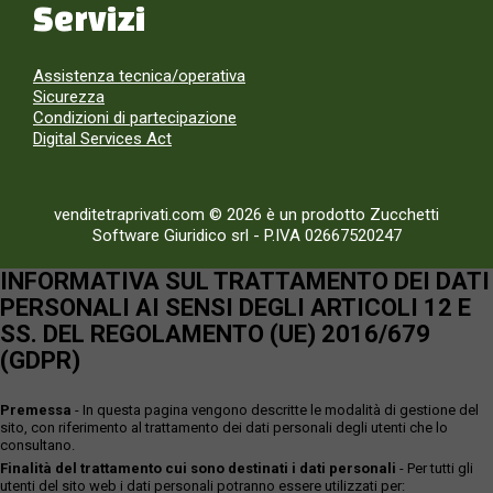
Servizi
Assistenza tecnica/operativa
Sicurezza
Condizioni di partecipazione
Digital Services Act
venditetraprivati.com © 2026 è un prodotto Zucchetti
Software Giuridico srl
-
P.IVA 02667520247
INFORMATIVA SUL TRATTAMENTO DEI DATI
PERSONALI AI SENSI DEGLI ARTICOLI 12 E
SS. DEL REGOLAMENTO (UE) 2016/679
(GDPR)
Premessa
- In questa pagina vengono descritte le modalità di gestione del
sito, con riferimento al trattamento dei dati personali degli utenti che lo
consultano.
Finalità del trattamento cui sono destinati i dati personali
- Per tutti gli
utenti del sito web i dati personali potranno essere utilizzati per: