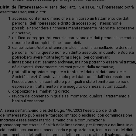
Diritti dell’interessato
- Ai sensi degli artt. 15 e ss GDPR, l’interessato potrà
esercitare i seguenti diritti:
accesso: conferma o meno che sia in corso un trattamento dei dati
personali dell’interessato e diritto di accesso agli stessi; non è
possibile rispondere a richieste manifestamente infondate, eccessive
o ripetitive;
rettifica: correggere/ottenere la correzione dei dati personali se errati o
obsoleti e di completarli, se incompleti;
cancellazione/oblio: ottenere, in alcuni casi, la cancellazione dei dati
personali forniti; questo non è un diritto assoluto, in quanto le Società
potrebbero avere motivi legittimi o legali per conservarli;
limitazione: i dati saranno archiviati, ma non potranno essere né trattati,
né elaborati ulteriormente, nei casi previsti dalla normativa;
portabilità: spostare, copiare o trasferire i dati dai database delle
Società a terzi. Questo vale solo per i dati forniti dall’interessato per
l’esecuzione di un contratto o per i quali è stato fornito consenso e
espresso e il trattamento viene eseguito con mezzi automatizzati;
opposizione al marketing diretto;
revoca del consenso in qualsiasi momento, qualora il trattamento si
basi sul consenso.
Ai sensi dell’art. 2-undicies del D.Lgs. 196/2003 l’esercizio dei diritti
dell’interessato può essere ritardato,limitato o escluso, con comunicazione
motivata e resa senza ritardo, a meno che la comunicazione
possacompromettere la finalità della limitazione, per il tempo e nei limiti in cui
ciò costituisca una misuranecessaria e proporzionata, tenuto conto dei diritti
fondamentali e dei legittimi interessi dell’interessato, alfine di salvaguardare