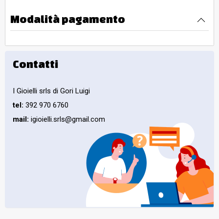
Modalità pagamento
Contatti
I Gioielli srls di Gori Luigi
tel:
392 970 6760
mail:
igioielli.srls@gmail.com