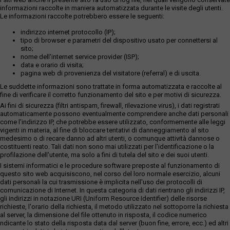
informazioni raccolte in maniera automatizzata durante le visite degli utenti.
Le informazioni raccolte potrebbero essere le seguenti:
indirizzo internet protocollo (IP);
tipo di browser e parametri del dispositivo usato per connettersi al
sito;
nome dell'internet service provider (ISP);
data e orario di visita;
pagina web di provenienza del visitatore (referral) e di uscita.
Le suddette informazioni sono trattate in forma automatizzata e raccolte al
fine di verificare il corretto funzionamento del sito e per motivi di sicurezza.
Ai fini di sicurezza (filtri antispam, firewall, rilevazione virus), i dati registrati
automaticamente possono eventualmente comprendere anche dati personali
come l'indirizzo IP, che potrebbe essere utilizzato, conformemente alle leggi
vigenti in materia, al fine di bloccare tentativi di danneggiamento al sito
medesimo o di recare danno ad altri utenti, o comunque attività dannose o
costituenti reato. Tali dati non sono mai utilizzati per l'identificazione o la
profilazione dell'utente, ma solo a fini di tutela del sito e dei suoi utenti.
I sistemi informatici e le procedure software preposte al funzionamento di
questo sito web acquisiscono, nel corso del loro normale esercizio, alcuni
dati personali la cui trasmissione è implicita nell'uso dei protocolli di
comunicazione di Internet. In questa categoria di dati rientrano gli indirizzi IP,
gli indirizzi in notazione URI (Uniform Resource Identifier) delle risorse
richieste, l'orario della richiesta, il metodo utilizzato nel sottoporre la richiesta
al server, la dimensione del file ottenuto in risposta, il codice numerico
ndicante lo stato della risposta data dal server (buon fine, errore, ecc.) ed altri