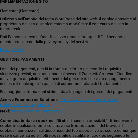
IMPLEMENTAZIONE SITO
Elementor (Elementor)
Utilizzato nell'ambito del tema WordPress del sito web. Il cookie consente al
proprietario del sito di implementare o modificare il contenuto del sito in
tempo reale.
Dati Personali raccolti: Dati di Utilizzo e varie tipologie di Dati secondo
quanto specificato dalla privacy policy del servizio.
Privacy Policy
GESTIONE PAGAMENTI
I dati dei pagamenti, gestiti in formato criptato e secondo i requisiti di
sicurezza previsti, non transitano sui server di Zucchetti Software Giuridico
ma vengono acquisiti direttamente dal gestore del servizio di pagamento
richiesto il quale agirà in qualità di autonomo titolare del trattamento.
Per maggiori informazioni si rimanda alle pagine dei gestori dei pagamenti:
Axerve Ecommerce Solutions
:
https://www.axerve.com/privacy-
policy/servizi-di-pagamento
Nexi
:
https://www.nexi.it/it/privacy
Come disabilitare i cookies
- Gli utenti hanno la possibilità di rimuovere i
cookie in qualsiasi momento attraverso le impostazioni del browser. I
cookies memorizzati sul disco fisso del tuo dispositivo possono comunque
essere cancellati ed è inoltre possibile disabilitare i cookies seguendo le