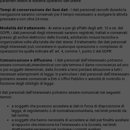
parametri relativi al sistema operativo dell'utente.
Tempi di conservazione dei Suoi dati
- I dati personali raccolti durante la
navigazione saranno conservati per il tempo necessario a svolgere le attività
precisate e non oltre 24 mesi.
Modalità del trattamento
- Ai sensi e per gli effetti degli artt. 12 e ss. del
GDPR, i dati personali degli interessati saranno registrati, trattati e conservati
presso gli archivi elettronici delle Società, adottando misure tecniche e
organizzative volte alla tutela dei dati stessi. Il trattamento dei dati personali
degli interessati può consistere in qualunque operazione o complesso di
operazioni tra quelle indicate all' art. 4, comma 1, punto 2 del GDPR.
Comunicazione e diffusione
- I dati personali dell’interessato potranno
essere comunicati,intendendosi con tale termine il darne conoscenza ad uno
o più soggetti determinati, dalla Società a terzi perdare attuazione a tutti i
necessari adempimenti di legge. In particolare i dati personali dell’interessato
potranno essere comunicati a Enti o Uffici Pubblici o autorità di controllo in
funzione degli obblighi di legge.
I dati personali dell’interessato potranno essere comunicati nei seguenti
termini:
a soggetti che possono accedere ai dati in forza di disposizione di
legge, di regolamento o di normativacomunitaria, nei limiti previsti da
tali norme;
a soggetti che hanno necessità di accedere ai dati per finalità ausiliare
al rapporto che intercorre tra l’interessato e la Società, nei limiti
strettamente necessari per svolgere i compiti ausiliari.