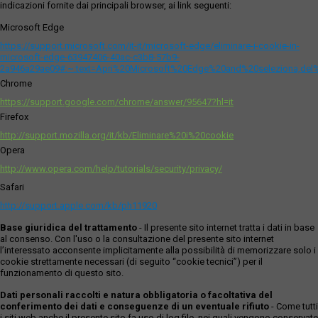
indicazioni fornite dai principali browser, ai link seguenti:
Microsoft Edge
https://support.microsoft.com/it-it/microsoft-edge/eliminare-i-cookie-in-
microsoft-edge-63947406-40ac-c3b8-57b9-
2a946a29ae09#:~:text=Apri%20Microsoft%20Edge%20and%20seleziona,del
Chrome
https://support.google.com/chrome/answer/95647?hl=it
Firefox
http://support.mozilla.org/it/kb/Eliminare%20i%20cookie
Opera
http://www.opera.com/help/tutorials/security/privacy/
Safari
http://support.apple.com/kb/ph11920
Base giuridica del trattamento
- Il presente sito internet tratta i dati in base
al consenso. Con l'uso o la consultazione del presente sito internet
l’interessato acconsente implicitamente alla possibilità di memorizzare solo i
cookie strettamente necessari (di seguito “cookie tecnici”) per il
funzionamento di questo sito.
Dati personali raccolti e natura obbligatoria o facoltativa del
conferimento dei dati e conseguenze di un eventuale rifiuto
- Come tutti
i siti web anche il presente sito fa uso di log file, nei quali vengono conservate