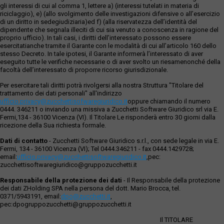
gli interessi di cui al comma 1, lettere a) (interessi tutelati in materia di
riciclaggio), e) (allo svolgimento delle investigazioni difensive o all’esercizio
di un diritto in sedegiudiziaria)ed f) (alla riservatezza dell’identità del
dipendente che segnala illeciti di cui sia venuto a conoscenza in ragione del
proprio ufficio). In tali casi, i diritti dell’interessato possono essere
esercitatianche tramite il Garante con le modalità di cui all’articolo 160 dello
stesso Decreto. In tale ipotesi, il Garante informerà l’interessato di aver
eseguito tutte le verifiche necessarie o di aver svolto un riesamenonché della
facoltà dell’interessato di proporre ricorso giurisdizionale.
Per esercitare tali diritti potrà rivolgersi alla nostra Struttura "Titolare del
trattamento dei dati personali" all'indirizzo
ufficio.privacy@zucchettisofwaregiuridico.it
oppure chiamando il numero
0444. 346211 o inviando una missiva a Zucchetti Software Giuridico srl via E.
Fermi,134 - 36100 Vicenza (VI). Il Titolare Le risponderà entro 30 giorni dalla
ricezione della Sua richiesta formale.
Dati di contatto
- Zucchetti Software Giuridico s.r.l., con sede legale in via E.
Fermi, 134 - 36100 Vicenza (VI); Tel 0444.346211 - fax 0444.1429728;
email:
ufficio.privacy@zucchettisoftwaregiuridico.it
,pec:
zucchettisoftwaregiuridico@gruppozucchetti.it
Responsabile della protezione dei dati
- Il Responsabile della protezione
dei dati ZHolding SPA nella persona del dott. Mario Brocca, tel.
0371/5943191, email:
dpo@zucchetti.it
,
pec:dpogruppozucchetti@gruppozucchetti.it
Il TITOLARE