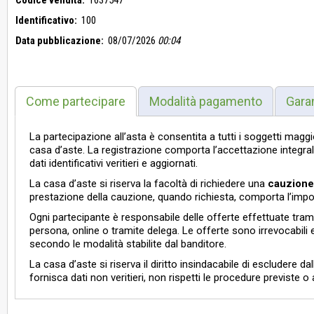
Codice vendita:
1637547
Identificativo:
100
Data pubblicazione:
08/07/2026
00:04
Come partecipare
Modalità pagamento
Gara
La partecipazione all’asta è consentita a tutti i soggetti magg
casa d’aste. La registrazione comporta l’accettazione integrale
dati identificativi veritieri e aggiornati.
La casa d’aste si riserva la facoltà di richiedere una
cauzione
prestazione della cauzione, quando richiesta, comporta l’imposs
Ogni partecipante è responsabile delle offerte effettuate tram
persona, online o tramite delega. Le offerte sono irrevocabili 
secondo le modalità stabilite dal banditore.
La casa d’aste si riserva il diritto insindacabile di escludere
fornisca dati non veritieri, non rispetti le procedure previste o 