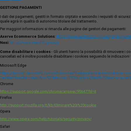
GESTIONE PAGAMENTI
I dati dei pagamenti, gestiti in formato criptato e secondo i requisiti di sicur
quale agirà in qualità di autonomo titolare del trattamento.
Per maggiori informazioni si rimanda alle pagine dei gestori dei pagamenti:
Axerve Ecommerce Solutions
:
https://www.axerve.com/privacy-policy/ser
Nexi
:
https://www.nexi.it/it/privacy
Come disabilitare i cookies
- Gli utenti hanno la possibilità di rimuovere 
cancellati ed è inoltre possibile disabilitare i cookies seguendo le indicazioni f
Microsoft Edge
https://support.microsoft.com/it-it/microsoft-edge/eliminare-i-cookie-in-m
2a946a29ae09#:~:text=Apri%20Microsoft%20Edge%20and%20seleziona,del
Chrome
https://support.google.com/chrome/answer/95647?hl=it
Firefox
http://support.mozilla.org/it/kb/Eliminare%20i%20cookie
Opera
http://www.opera.com/help/tutorials/security/privacy/
Safari