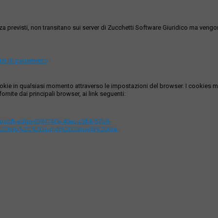
ezza previsti, non transitano sui server di Zucchetti Software Giuridico ma veng
vizi-di-pagamento
i cookie in qualsiasi momento attraverso le impostazioni del browser. I cooki
ornite dai principali browser, ai link seguenti:
icrosoft-edge-63947406-40ac-c3b8-57b9-
%20sito%2C%20quindi%20Cancella%20ora.