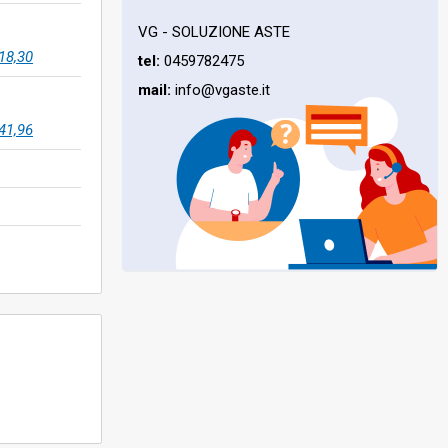
VG - SOLUZIONE ASTE
18,30
tel:
0459782475
mail:
info@vgaste.it
41,96