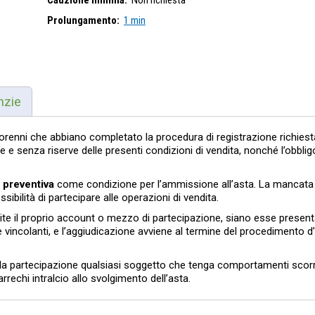
Cauzione minima:
Non richiesta
Prolungamento:
1 min
nzie
iorenni che abbiano completato la procedura di registrazione richiest
 e senza riserve delle presenti condizioni di vendita, nonché l’obbligo
 preventiva
come condizione per l’ammissione all’asta. La mancata
ibilità di partecipare alle operazioni di vendita.
ite il proprio account o mezzo di partecipazione, siano esse present
e vincolanti, e l’aggiudicazione avviene al termine del procedimento d
 dalla partecipazione qualsiasi soggetto che tenga comportamenti scorr
arrechi intralcio allo svolgimento dell’asta.