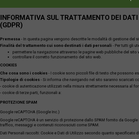
INFORMATIVA SUL TRATTAMENTO DEI DATI P
(GDPR)
Premessa
- In questa pagina vengono descritte le modalità di gestione del sit
Finalità del trattamento cui sono destinati i dati personali
- Per tutti gli 
permettere la navigazione attraverso le pagine web pubbliche del sito
controllare il corretto funzionamento del sito web.
COOKIES
Che cosa sono i cookies
- I cookie sono piccoli file di testo che possono esse
Tipologie di cookies
- Si informa che navigando nel sito saranno scaricati coo
- cookie di autenticazione utilizzati nella misura strettamente necessaria al for
- cookie di terze parti, funzionali a:
PROTEZIONE SPAM
Google reCAPTCHA (Google Inc.)
Google reCAPTCHA è un servizio di protezione dallo SPAM fornito da Google Inc. Q
traffico, messaggi e contenuti riconosciuti come SPAM.
Dati Personali raccolti: Cookie e Dati di Utilizzo secondo quanto specificato da