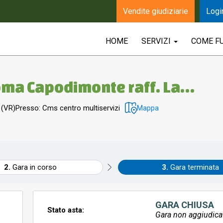
Vendite giudiziarie
Logi
HOME
SERVIZI
COME F
oma Capodimonte raff. La
 (VR)
Presso: Cms centro multiservizi
Mappa
Gara in corso
Gara terminata
GARA CHIUSA
Stato asta:
Gara non aggiudica