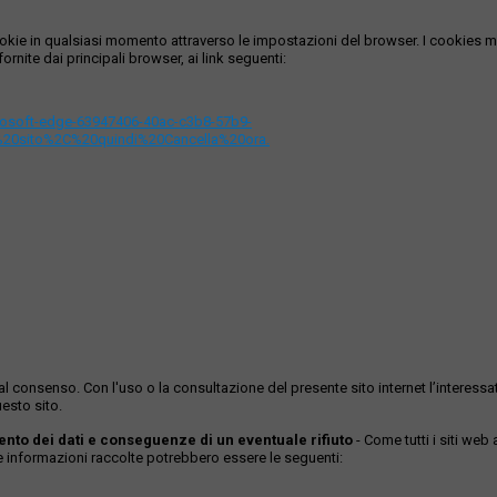
i cookie in qualsiasi momento attraverso le impostazioni del browser. I cooki
ornite dai principali browser, ai link seguenti:
icrosoft-edge-63947406-40ac-c3b8-57b9-
%20sito%2C%20quindi%20Cancella%20ora.
ase al consenso. Con l'uso o la consultazione del presente sito internet l’inter
esto sito.
mento dei dati e conseguenze di un eventuale rifiuto
- Come tutti i siti web
Le informazioni raccolte potrebbero essere le seguenti: