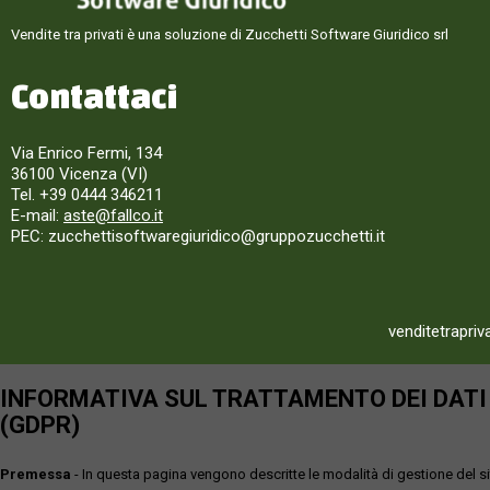
Vendite tra privati è una soluzione di Zucchetti Software Giuridico srl
Contattaci
Via Enrico Fermi, 134
36100 Vicenza (VI)
Tel. +39 0444 346211
E-mail:
aste@fallco.it
PEC: zucchettisoftwaregiuridico@gruppozucchetti.it
venditetrapriv
INFORMATIVA SUL TRATTAMENTO DEI DATI P
(GDPR)
Premessa
- In questa pagina vengono descritte le modalità di gestione del sit