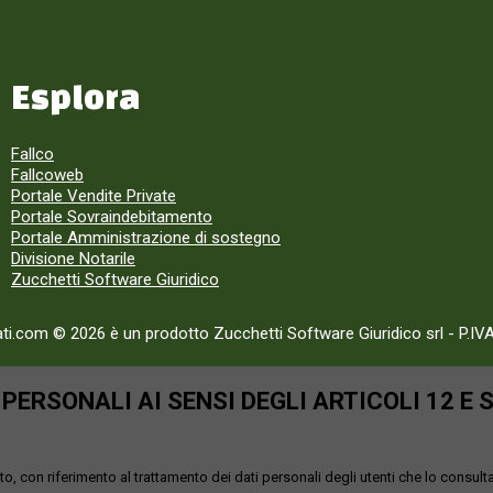
Esplora
Fallco
Fallcoweb
Portale Vendite Private
Portale Sovraindebitamento
Portale Amministrazione di sostegno
Divisione Notarile
Zucchetti Software Giuridico
ati.com © 2026 è un prodotto Zucchetti Software Giuridico srl
-
P.IV
ERSONALI AI SENSI DEGLI ARTICOLI 12 E 
o, con riferimento al trattamento dei dati personali degli utenti che lo consult