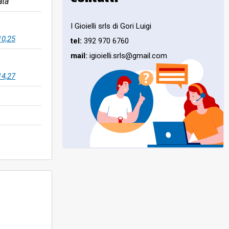
ata
I Gioielli srls di Gori Luigi
10,25
tel:
392 970 6760
mail:
igioielli.srls@gmail.com
14,27