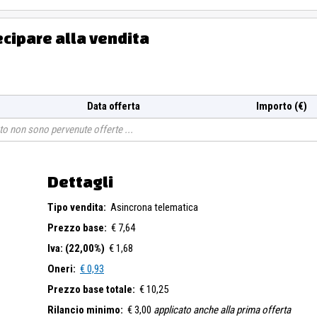
ecipare alla vendita
Data offerta
Importo (€)
o non sono pervenute offerte
Dettagli
Tipo vendita:
Asincrona telematica
Prezzo base:
€ 7,64
Iva: (22,00%)
€ 1,68
Oneri:
€ 0,93
Prezzo base totale:
€ 10,25
Rilancio minimo:
€ 3,00
applicato anche alla prima offerta