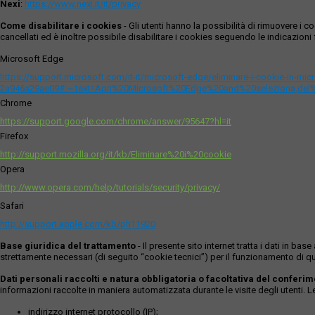
Nexi
:
https://www.nexi.it/it/privacy
Come disabilitare i cookies
- Gli utenti hanno la possibilità di rimuovere 
cancellati ed è inoltre possibile disabilitare i cookies seguendo le indicazioni f
Microsoft Edge
https://support.microsoft.com/it-it/microsoft-edge/eliminare-i-cookie-in-m
2a946a29ae09#:~:text=Apri%20Microsoft%20Edge%20and%20seleziona,del
Chrome
https://support.google.com/chrome/answer/95647?hl=it
Firefox
http://support.mozilla.org/it/kb/Eliminare%20i%20cookie
Opera
http://www.opera.com/help/tutorials/security/privacy/
Safari
http://support.apple.com/kb/ph11920
Base giuridica del trattamento
- Il presente sito internet tratta i dati in b
strettamente necessari (di seguito “cookie tecnici”) per il funzionamento di qu
Dati personali raccolti e natura obbligatoria o facoltativa del conferi
informazioni raccolte in maniera automatizzata durante le visite degli utenti. 
indirizzo internet protocollo (IP);