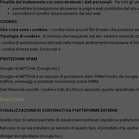
Finalità del trattamento cui sono destinati i dati personali
- Per tutti gli 
permettere la navigazione attraverso le pagine web pubbliche del sito
controllare il corretto funzionamento del sito web.
COOKIES
Che cosa sono i cookies
- I cookie sono piccoli file di testo che possono esse
Tipologie di cookies
- Si informa che navigando nel sito saranno scaricati coo
- cookie di autenticazione utilizzati nella misura strettamente necessaria al for
- cookie di terze parti, funzionali a:
PROTEZIONE SPAM
Google reCAPTCHA (Google Inc.)
Google reCAPTCHA è un servizio di protezione dallo SPAM fornito da Google Inc. Q
traffico, messaggi e contenuti riconosciuti come SPAM.
Dati Personali raccolti: Cookie e Dati di Utilizzo secondo quanto specificato da
Privacy Policy
VISUALIZZAZIONE DI CONTENUTI DA PIATTAFORME ESTERNE
Questo tipo di servizi permette di visualizzare contenuti ospitati su piattafor
Nel caso in cui sia installato un servizio di questo tipo, è possibile che, anche ne
Widget Google Maps (Google Inc.)