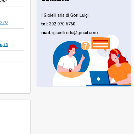
ata
I Gioielli srls di Gori Luigi
2,07
tel:
392 970 6760
mail:
igioielli.srls@gmail.com
6,10