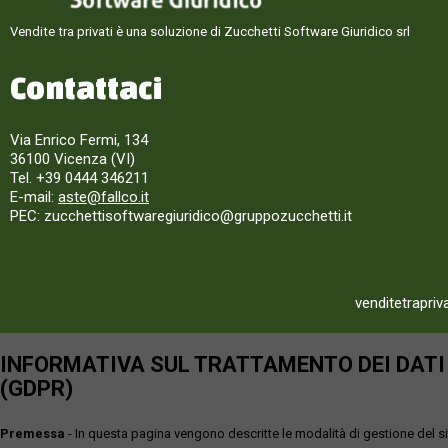
Vendite tra privati è una soluzione di Zucchetti Software Giuridico srl
Contattaci
Via Enrico Fermi, 134
36100 Vicenza (VI)
Tel. +39 0444 346211
E-mail:
aste@fallco.it
PEC: zucchettisoftwaregiuridico@gruppozucchetti.it
venditetrapriv
INFORMATIVA SUL TRATTAMENTO DEI DATI P
(GDPR)
Premessa
- In questa pagina vengono descritte le modalità di gestione del sit