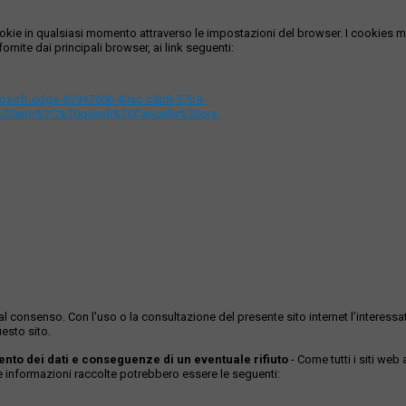
i cookie in qualsiasi momento attraverso le impostazioni del browser. I cooki
ornite dai principali browser, ai link seguenti:
icrosoft-edge-63947406-40ac-c3b8-57b9-
%20sito%2C%20quindi%20Cancella%20ora.
ase al consenso. Con l'uso o la consultazione del presente sito internet l’inter
esto sito.
mento dei dati e conseguenze di un eventuale rifiuto
- Come tutti i siti web
Le informazioni raccolte potrebbero essere le seguenti: