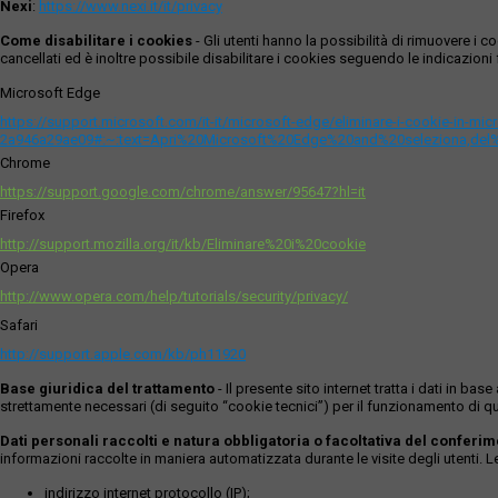
Nexi
:
https://www.nexi.it/it/privacy
Come disabilitare i cookies
- Gli utenti hanno la possibilità di rimuovere 
cancellati ed è inoltre possibile disabilitare i cookies seguendo le indicazioni f
Microsoft Edge
https://support.microsoft.com/it-it/microsoft-edge/eliminare-i-cookie-in-m
2a946a29ae09#:~:text=Apri%20Microsoft%20Edge%20and%20seleziona,del
Chrome
https://support.google.com/chrome/answer/95647?hl=it
Firefox
http://support.mozilla.org/it/kb/Eliminare%20i%20cookie
Opera
http://www.opera.com/help/tutorials/security/privacy/
Safari
http://support.apple.com/kb/ph11920
Base giuridica del trattamento
- Il presente sito internet tratta i dati in b
strettamente necessari (di seguito “cookie tecnici”) per il funzionamento di qu
Dati personali raccolti e natura obbligatoria o facoltativa del conferi
informazioni raccolte in maniera automatizzata durante le visite degli utenti. 
indirizzo internet protocollo (IP);