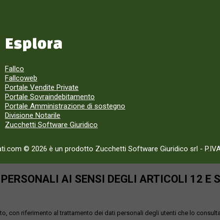
Esplora
Fallco
Fallcoweb
Portale Vendite Private
Portale Sovraindebitamento
Portale Amministrazione di sostegno
Divisione Notarile
Zucchetti Software Giuridico
ati.com © 2026 è un prodotto Zucchetti Software Giuridico srl
-
P.IV
ERSONALI AI SENSI DEGLI ARTICOLI 12 E 
o, con riferimento al trattamento dei dati personali degli utenti che lo consult