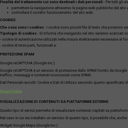
Finalità del trattamento cui sono destinati i dati personali
- Per tutti gli 
permettere la navigazione attraverso le pagine web pubbliche del sito
controllare il corretto funzionamento del sito web.
COOKIES
Che cosa sono i cookies
- I cookie sono piccoli file di testo che possono esse
Tipologie di cookies
- Si informa che navigando nel sito saranno scaricati coo
- cookie di autenticazione utilizzati nella misura strettamente necessaria al for
- cookie di terze parti, funzionali a:
PROTEZIONE SPAM
Google reCAPTCHA (Google Inc.)
Google reCAPTCHA è un servizio di protezione dallo SPAM fornito da Google Inc. Q
traffico, messaggi e contenuti riconosciuti come SPAM.
Dati Personali raccolti: Cookie e Dati di Utilizzo secondo quanto specificato da
Privacy Policy
VISUALIZZAZIONE DI CONTENUTI DA PIATTAFORME ESTERNE
Questo tipo di servizi permette di visualizzare contenuti ospitati su piattafor
Nel caso in cui sia installato un servizio di questo tipo, è possibile che, anche ne
Widget Google Maps (Google Inc.)