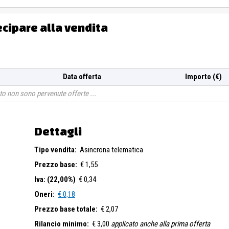
ecipare alla vendita
Data offerta
Importo (€)
o non sono pervenute offerte
Dettagli
Tipo vendita:
Asincrona telematica
Prezzo base:
€ 1,55
Iva: (22,00%)
€ 0,34
Oneri:
€ 0,18
Prezzo base totale:
€ 2,07
Rilancio minimo:
€ 3,00
applicato anche alla prima offerta