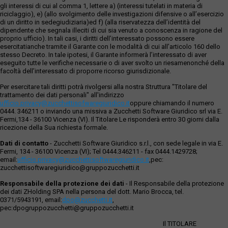
gli interessi di cui al comma 1, lettere a) (interessi tutelati in materia di
riciclaggio), e) (allo svolgimento delle investigazioni difensive o all’esercizio
di un diritto in sedegiudiziaria)ed f) (alla riservatezza dell’identità del
dipendente che segnala illeciti di cui sia venuto a conoscenza in ragione del
proprio ufficio). In tali casi, i diritti dell’interessato possono essere
esercitatianche tramite il Garante con le modalità di cui all’articolo 160 dello
stesso Decreto. In tale ipotesi, il Garante informerà l’interessato di aver
eseguito tutte le verifiche necessarie o di aver svolto un riesamenonché della
facoltà dell’interessato di proporre ricorso giurisdizionale.
Per esercitare tali diritti potrà rivolgersi alla nostra Struttura "Titolare del
trattamento dei dati personali" all'indirizzo
ufficio.privacy@zucchettisofwaregiuridico.it
oppure chiamando il numero
0444. 346211 o inviando una missiva a Zucchetti Software Giuridico srl via E.
Fermi,134 - 36100 Vicenza (VI). Il Titolare Le risponderà entro 30 giorni dalla
ricezione della Sua richiesta formale.
Dati di contatto
- Zucchetti Software Giuridico s.r.l., con sede legale in via E.
Fermi, 134 - 36100 Vicenza (VI); Tel 0444.346211 - fax 0444.1429728;
email:
ufficio.privacy@zucchettisoftwaregiuridico.it
,pec:
zucchettisoftwaregiuridico@gruppozucchetti.it
Responsabile della protezione dei dati
- Il Responsabile della protezione
dei dati ZHolding SPA nella persona del dott. Mario Brocca, tel.
0371/5943191, email:
dpo@zucchetti.it
,
pec:dpogruppozucchetti@gruppozucchetti.it
Il TITOLARE