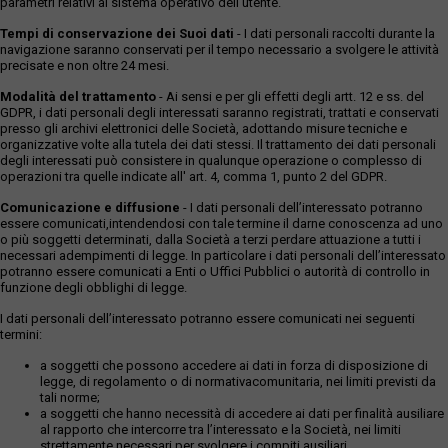
parametri relativi al sistema operativo dell'utente.
Tempi di conservazione dei Suoi dati
- I dati personali raccolti durante la
navigazione saranno conservati per il tempo necessario a svolgere le attività
precisate e non oltre 24 mesi.
Modalità del trattamento
- Ai sensi e per gli effetti degli artt. 12 e ss. del
GDPR, i dati personali degli interessati saranno registrati, trattati e conservati
presso gli archivi elettronici delle Società, adottando misure tecniche e
organizzative volte alla tutela dei dati stessi. Il trattamento dei dati personali
degli interessati può consistere in qualunque operazione o complesso di
operazioni tra quelle indicate all' art. 4, comma 1, punto 2 del GDPR.
Comunicazione e diffusione
- I dati personali dell’interessato potranno
essere comunicati,intendendosi con tale termine il darne conoscenza ad uno
o più soggetti determinati, dalla Società a terzi perdare attuazione a tutti i
necessari adempimenti di legge. In particolare i dati personali dell’interessato
potranno essere comunicati a Enti o Uffici Pubblici o autorità di controllo in
funzione degli obblighi di legge.
I dati personali dell’interessato potranno essere comunicati nei seguenti
termini:
a soggetti che possono accedere ai dati in forza di disposizione di
legge, di regolamento o di normativacomunitaria, nei limiti previsti da
tali norme;
a soggetti che hanno necessità di accedere ai dati per finalità ausiliare
al rapporto che intercorre tra l’interessato e la Società, nei limiti
strettamente necessari per svolgere i compiti ausiliari.