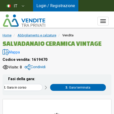
Login / Registrazione
IT
Home
Abbigliamento e calzature
Vendita
SALVADANAIO CERAMICA VINTAGE
Mappa
Codice vendita: 1619470
Condividi
Visite: 8
Fasi della gara:
Gara in corso
Gara terminata