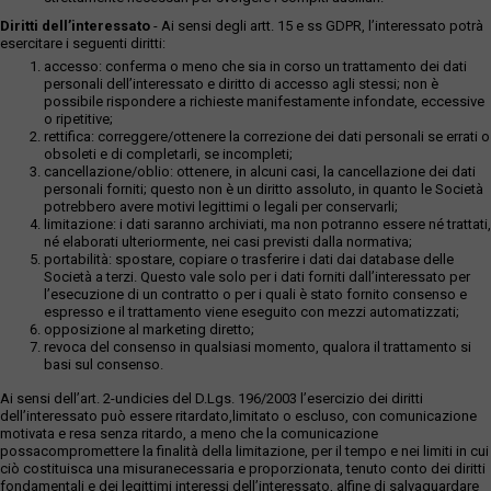
Diritti dell’interessato
- Ai sensi degli artt. 15 e ss GDPR, l’interessato potrà
esercitare i seguenti diritti:
accesso: conferma o meno che sia in corso un trattamento dei dati
personali dell’interessato e diritto di accesso agli stessi; non è
possibile rispondere a richieste manifestamente infondate, eccessive
o ripetitive;
rettifica: correggere/ottenere la correzione dei dati personali se errati o
obsoleti e di completarli, se incompleti;
cancellazione/oblio: ottenere, in alcuni casi, la cancellazione dei dati
personali forniti; questo non è un diritto assoluto, in quanto le Società
potrebbero avere motivi legittimi o legali per conservarli;
limitazione: i dati saranno archiviati, ma non potranno essere né trattati,
né elaborati ulteriormente, nei casi previsti dalla normativa;
portabilità: spostare, copiare o trasferire i dati dai database delle
Società a terzi. Questo vale solo per i dati forniti dall’interessato per
l’esecuzione di un contratto o per i quali è stato fornito consenso e
espresso e il trattamento viene eseguito con mezzi automatizzati;
opposizione al marketing diretto;
revoca del consenso in qualsiasi momento, qualora il trattamento si
basi sul consenso.
Ai sensi dell’art. 2-undicies del D.Lgs. 196/2003 l’esercizio dei diritti
dell’interessato può essere ritardato,limitato o escluso, con comunicazione
motivata e resa senza ritardo, a meno che la comunicazione
possacompromettere la finalità della limitazione, per il tempo e nei limiti in cui
ciò costituisca una misuranecessaria e proporzionata, tenuto conto dei diritti
fondamentali e dei legittimi interessi dell’interessato, alfine di salvaguardare