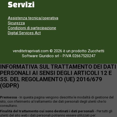
Servizi
Assistenza tecnica/operativa
Sicurezza
Condizioni di partecipazione
Digital Services Act
venditetraprivati.com © 2026 è un prodotto Zucchetti
Software Giuridico srl
-
P.IVA 02667520247
INFORMATIVA SUL TRATTAMENTO DEI DATI
PERSONALI AI SENSI DEGLI ARTICOLI 12 E
SS. DEL REGOLAMENTO (UE) 2016/679
(GDPR)
Premessa
- In questa pagina vengono descritte le modalità di gestione del
sito, con riferimento al trattamento dei dati personali degli utenti che lo
consultano.
Finalità del trattamento cui sono destinati i dati personali
- Per tutti gli
utenti del sito web i dati personali potranno essere utilizzati per: