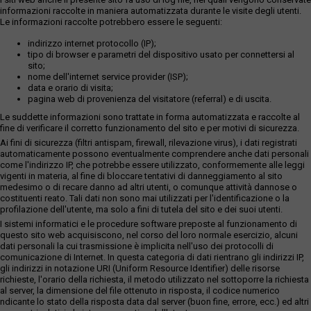
informazioni raccolte in maniera automatizzata durante le visite degli utenti.
Le informazioni raccolte potrebbero essere le seguenti:
indirizzo internet protocollo (IP);
tipo di browser e parametri del dispositivo usato per connettersi al
sito;
nome dell'internet service provider (ISP);
data e orario di visita;
pagina web di provenienza del visitatore (referral) e di uscita.
Le suddette informazioni sono trattate in forma automatizzata e raccolte al
fine di verificare il corretto funzionamento del sito e per motivi di sicurezza.
Ai fini di sicurezza (filtri antispam, firewall, rilevazione virus), i dati registrati
automaticamente possono eventualmente comprendere anche dati personali
come l'indirizzo IP, che potrebbe essere utilizzato, conformemente alle leggi
vigenti in materia, al fine di bloccare tentativi di danneggiamento al sito
medesimo o di recare danno ad altri utenti, o comunque attività dannose o
costituenti reato. Tali dati non sono mai utilizzati per l'identificazione o la
profilazione dell'utente, ma solo a fini di tutela del sito e dei suoi utenti.
I sistemi informatici e le procedure software preposte al funzionamento di
questo sito web acquisiscono, nel corso del loro normale esercizio, alcuni
dati personali la cui trasmissione è implicita nell'uso dei protocolli di
comunicazione di Internet. In questa categoria di dati rientrano gli indirizzi IP,
gli indirizzi in notazione URI (Uniform Resource Identifier) delle risorse
richieste, l'orario della richiesta, il metodo utilizzato nel sottoporre la richiesta
al server, la dimensione del file ottenuto in risposta, il codice numerico
ndicante lo stato della risposta data dal server (buon fine, errore, ecc.) ed altri