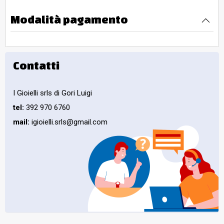
Modalità pagamento
Contatti
I Gioielli srls di Gori Luigi
tel:
392 970 6760
mail:
igioielli.srls@gmail.com