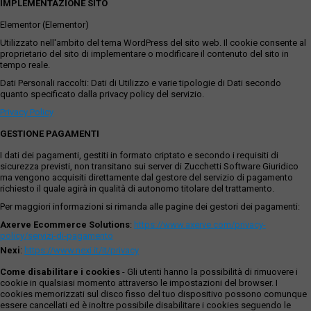
IMPLEMENTAZIONE SITO
Elementor (Elementor)
Utilizzato nell'ambito del tema WordPress del sito web. Il cookie consente al
proprietario del sito di implementare o modificare il contenuto del sito in
tempo reale.
Dati Personali raccolti: Dati di Utilizzo e varie tipologie di Dati secondo
quanto specificato dalla privacy policy del servizio.
Privacy Policy
GESTIONE PAGAMENTI
I dati dei pagamenti, gestiti in formato criptato e secondo i requisiti di
sicurezza previsti, non transitano sui server di Zucchetti Software Giuridico
ma vengono acquisiti direttamente dal gestore del servizio di pagamento
richiesto il quale agirà in qualità di autonomo titolare del trattamento.
Per maggiori informazioni si rimanda alle pagine dei gestori dei pagamenti:
Axerve Ecommerce Solutions
:
https://www.axerve.com/privacy-
policy/servizi-di-pagamento
Nexi
:
https://www.nexi.it/it/privacy
Come disabilitare i cookies
- Gli utenti hanno la possibilità di rimuovere i
cookie in qualsiasi momento attraverso le impostazioni del browser. I
cookies memorizzati sul disco fisso del tuo dispositivo possono comunque
essere cancellati ed è inoltre possibile disabilitare i cookies seguendo le