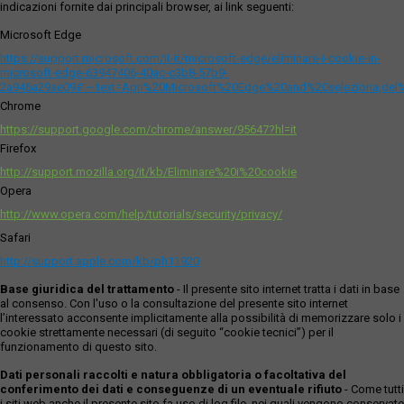
indicazioni fornite dai principali browser, ai link seguenti:
Microsoft Edge
https://support.microsoft.com/it-it/microsoft-edge/eliminare-i-cookie-in-
microsoft-edge-63947406-40ac-c3b8-57b9-
2a946a29ae09#:~:text=Apri%20Microsoft%20Edge%20and%20seleziona,del
Chrome
https://support.google.com/chrome/answer/95647?hl=it
Firefox
http://support.mozilla.org/it/kb/Eliminare%20i%20cookie
Opera
http://www.opera.com/help/tutorials/security/privacy/
Safari
http://support.apple.com/kb/ph11920
Base giuridica del trattamento
- Il presente sito internet tratta i dati in base
al consenso. Con l'uso o la consultazione del presente sito internet
l’interessato acconsente implicitamente alla possibilità di memorizzare solo i
cookie strettamente necessari (di seguito “cookie tecnici”) per il
funzionamento di questo sito.
Dati personali raccolti e natura obbligatoria o facoltativa del
conferimento dei dati e conseguenze di un eventuale rifiuto
- Come tutti
i siti web anche il presente sito fa uso di log file, nei quali vengono conservate