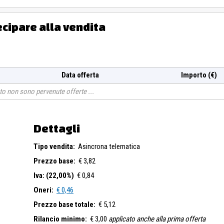
ecipare alla vendita
Data offerta
Importo (€)
o non sono pervenute offerte
Dettagli
Tipo vendita:
Asincrona telematica
Prezzo base:
€ 3,82
Iva: (22,00%)
€ 0,84
Oneri:
€ 0,46
Prezzo base totale:
€ 5,12
Rilancio minimo:
€ 3,00
applicato anche alla prima offerta