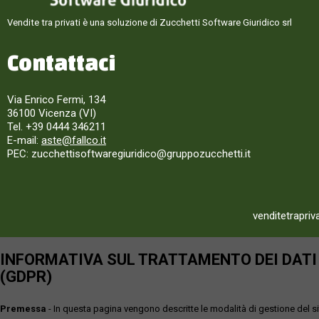
Vendite tra privati è una soluzione di Zucchetti Software Giuridico srl
Contattaci
Via Enrico Fermi, 134
36100 Vicenza (VI)
Tel. +39 0444 346211
E-mail:
aste@fallco.it
PEC: zucchettisoftwaregiuridico@gruppozucchetti.it
venditetrapriv
INFORMATIVA SUL TRATTAMENTO DEI DATI P
(GDPR)
Premessa
- In questa pagina vengono descritte le modalità di gestione del sit