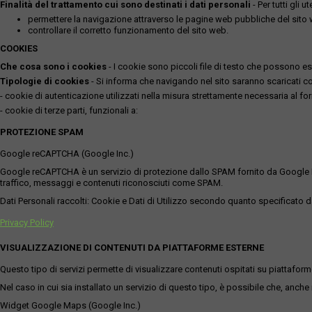
Finalità del trattamento cui sono destinati i dati personali
- Per tutti gli 
permettere la navigazione attraverso le pagine web pubbliche del sito
controllare il corretto funzionamento del sito web.
COOKIES
Che cosa sono i cookies
- I cookie sono piccoli file di testo che possono esse
Tipologie di cookies
- Si informa che navigando nel sito saranno scaricati coo
- cookie di autenticazione utilizzati nella misura strettamente necessaria al for
- cookie di terze parti, funzionali a:
PROTEZIONE SPAM
Google reCAPTCHA (Google Inc.)
Google reCAPTCHA è un servizio di protezione dallo SPAM fornito da Google Inc. Q
traffico, messaggi e contenuti riconosciuti come SPAM.
Dati Personali raccolti: Cookie e Dati di Utilizzo secondo quanto specificato da
Privacy Policy
VISUALIZZAZIONE DI CONTENUTI DA PIATTAFORME ESTERNE
Questo tipo di servizi permette di visualizzare contenuti ospitati su piattafor
Nel caso in cui sia installato un servizio di questo tipo, è possibile che, anche ne
Widget Google Maps (Google Inc.)