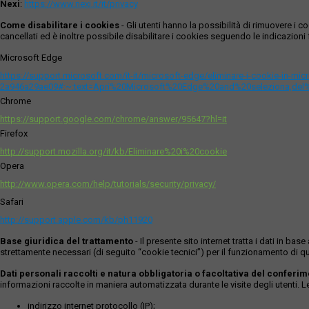
Nexi
:
https://www.nexi.it/it/privacy
Come disabilitare i cookies
- Gli utenti hanno la possibilità di rimuovere 
cancellati ed è inoltre possibile disabilitare i cookies seguendo le indicazioni f
Microsoft Edge
https://support.microsoft.com/it-it/microsoft-edge/eliminare-i-cookie-in-m
2a946a29ae09#:~:text=Apri%20Microsoft%20Edge%20and%20seleziona,del
Chrome
https://support.google.com/chrome/answer/95647?hl=it
Firefox
http://support.mozilla.org/it/kb/Eliminare%20i%20cookie
Opera
http://www.opera.com/help/tutorials/security/privacy/
Safari
http://support.apple.com/kb/ph11920
Base giuridica del trattamento
- Il presente sito internet tratta i dati in b
strettamente necessari (di seguito “cookie tecnici”) per il funzionamento di qu
Dati personali raccolti e natura obbligatoria o facoltativa del conferi
informazioni raccolte in maniera automatizzata durante le visite degli utenti. 
indirizzo internet protocollo (IP);