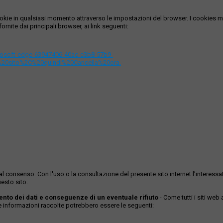
i cookie in qualsiasi momento attraverso le impostazioni del browser. I cooki
ornite dai principali browser, ai link seguenti:
icrosoft-edge-63947406-40ac-c3b8-57b9-
%20sito%2C%20quindi%20Cancella%20ora.
ase al consenso. Con l'uso o la consultazione del presente sito internet l’inter
esto sito.
mento dei dati e conseguenze di un eventuale rifiuto
- Come tutti i siti web
Le informazioni raccolte potrebbero essere le seguenti: