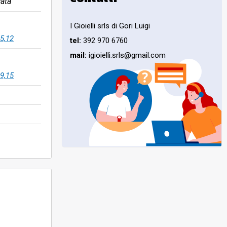
ata
I Gioielli srls di Gori Luigi
5,12
tel:
392 970 6760
mail:
igioielli.srls@gmail.com
9,15