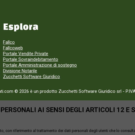
Esplora
Fallco
Fallcoweb
Portale Vendite Private
Portale Sovraindebitamento
Portale Amministrazione di sostegno
Divisione Notarile
Zucchetti Software Giuridico
ati.com © 2026 è un prodotto Zucchetti Software Giuridico srl
-
P.IV
ERSONALI AI SENSI DEGLI ARTICOLI 12 E 
o, con riferimento al trattamento dei dati personali degli utenti che lo consult