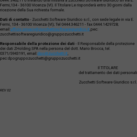
0444. 346211 o inviando una missiva a Zucchetti Software Giuridico srl via E.
Fermi,134 - 36100 Vicenza (VI). Il Titolare Le risponderà entro 30 giorni dalla
ricezione della Sua richiesta formale.
Dati di contatto
- Zucchetti Software Giuridico s.r.l., con sede legale in via E.
Fermi, 134 - 36100 Vicenza (VI); Tel 0444.346211 - fax 0444.1429728;
email:
ufficio.privacy@zucchettisoftwaregiuridico.it
,pec:
zucchettisoftwaregiuridico@gruppozucchetti.it
Responsabile della protezione dei dati
- Il Responsabile della protezione
dei dati ZHolding SPA nella persona del dott. Mario Brocca, tel.
0371/5943191, email:
dpo@zucchetti.it
,
pec:dpogruppozucchetti@gruppozucchetti.it
Il TITOLARE
del trattamento dei dati personali
Zucchetti Software Giuridico s.r.l.
REV 02