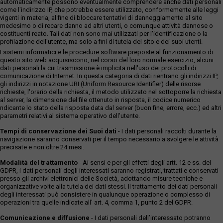
automaticamente possono eventualmente comprendere anche dati personali
come l'indirizzo IP, che potrebbe essere utilizzato, conformemente alle leggi
vigenti in materia, al fine di bloccare tentativi di danneggiamento al sito
medesimo o di recare danno ad altri utenti, o comunque attività dannose o
costituenti reato. Tali dati non sono mai utilizzati per l'identificazione o la
profilazione dell'utente, ma solo a fini di tutela del sito e dei suoi utenti.
I sistemi informatici e le procedure software preposte al funzionamento di
questo sito web acquisiscono, nel corso del loro normale esercizio, alcuni
dati personali la cui trasmissione è implicita nell'uso dei protocolli di
comunicazione di Internet. In questa categoria di dati rientrano gli indirizzi IP,
gli indirizzi in notazione URI (Uniform Resource Identifier) delle risorse
richieste, l'orario della richiesta, il metodo utilizzato nel sottoporre la richiesta
al server, la dimensione del file ottenuto in risposta, il codice numerico
ndicante lo stato della risposta data dal server (buon fine, errore, ecc.) ed altri
parametri relativi al sistema operativo dell'utente.
Tempi di conservazione dei Suoi dati
- I dati personali raccolti durante la
navigazione saranno conservati per il tempo necessario a svolgere le attività
precisate e non oltre 24 mesi.
Modalità del trattamento
- Ai sensi e per gli effetti degli artt. 12 e ss. del
GDPR, i dati personali degli interessati saranno registrati, trattati e conservati
presso gli archivi elettronici delle Società, adottando misure tecniche e
organizzative volte alla tutela dei dati stessi. Il trattamento dei dati personali
degli interessati può consistere in qualunque operazione o complesso di
operazioni tra quelle indicate all' art. 4, comma 1, punto 2 del GDPR.
Comunicazione e diffusione
- I dati personali dell’interessato potranno