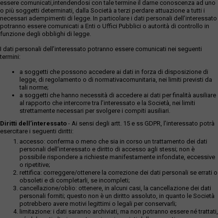
essere comunicati,intendendosi con tale termine il darne conoscenza ad uno
o più soggetti determinati, dalla Società a terzi perdare attuazione a tutti i
necessari adempimenti di legge. In particolare i dati personali dell’interessato
potranno essere comunicati a Enti o Uffici Pubblici o autorità di controllo in
funzione degli obblighi di legge.
I dati personali dell’interessato potranno essere comunicati nei seguenti
termini:
a soggetti che possono accedere ai dati in forza di disposizione di
legge, di regolamento o di normativacomunitaria, nei limiti previsti da
tali norme;
a soggetti che hanno necessità di accedere ai dati per finalità ausiliare
al rapporto che intercorre tra l’interessato e la Società, nei limiti
strettamente necessari per svolgere i compiti ausiliari.
Diritti dell’interessato
- Ai sensi degli artt. 15 e ss GDPR, l’interessato potrà
esercitare i seguenti diritti:
accesso: conferma o meno che sia in corso un trattamento dei dati
personali dell’interessato e diritto di accesso agli stessi; non è
possibile rispondere a richieste manifestamente infondate, eccessive
o ripetitive;
rettifica: correggere/ottenere la correzione dei dati personali se errati o
obsoleti e di completarli, se incompleti;
cancellazione/oblio: ottenere, in alcuni casi, la cancellazione dei dati
personali forniti; questo non è un diritto assoluto, in quanto le Società
potrebbero avere motivi legittimi o legali per conservarli;
limitazione: i dati saranno archiviati, ma non potranno essere né trattati,