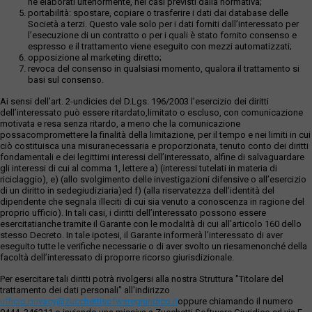
né elaborati ulteriormente, nei casi previsti dalla normativa;
portabilità: spostare, copiare o trasferire i dati dai database delle
Società a terzi. Questo vale solo per i dati forniti dall’interessato per
l’esecuzione di un contratto o per i quali è stato fornito consenso e
espresso e il trattamento viene eseguito con mezzi automatizzati;
opposizione al marketing diretto;
revoca del consenso in qualsiasi momento, qualora il trattamento si
basi sul consenso.
Ai sensi dell’art. 2-undicies del D.Lgs. 196/2003 l’esercizio dei diritti
dell’interessato può essere ritardato,limitato o escluso, con comunicazione
motivata e resa senza ritardo, a meno che la comunicazione
possacompromettere la finalità della limitazione, per il tempo e nei limiti in cui
ciò costituisca una misuranecessaria e proporzionata, tenuto conto dei diritti
fondamentali e dei legittimi interessi dell’interessato, alfine di salvaguardare
gli interessi di cui al comma 1, lettere a) (interessi tutelati in materia di
riciclaggio), e) (allo svolgimento delle investigazioni difensive o all’esercizio
di un diritto in sedegiudiziaria)ed f) (alla riservatezza dell’identità del
dipendente che segnala illeciti di cui sia venuto a conoscenza in ragione del
proprio ufficio). In tali casi, i diritti dell’interessato possono essere
esercitatianche tramite il Garante con le modalità di cui all’articolo 160 dello
stesso Decreto. In tale ipotesi, il Garante informerà l’interessato di aver
eseguito tutte le verifiche necessarie o di aver svolto un riesamenonché della
facoltà dell’interessato di proporre ricorso giurisdizionale.
Per esercitare tali diritti potrà rivolgersi alla nostra Struttura "Titolare del
trattamento dei dati personali" all'indirizzo
ufficio.privacy@zucchettisofwaregiuridico.it
oppure chiamando il numero