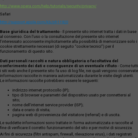
http://www.opera.com/help/tutorials/security/privacy/
Safari
http://support.apple.com/kb/ph11920
Base giuridica del trattamento
- Il presente sito internet tratta i dati in base
al consenso. Con l'uso o la consultazione del presente sito internet
l’interessato acconsente implicitamente alla possibilità di memorizzare solo i
cookie strettamente necessari (di seguito “cookie tecnici”) per il
funzionamento di questo sito.
Dati personali raccolti e natura obbligatoria o facoltativa del
conferimento dei dati e conseguenze di un eventuale rifiuto
- Come tutti
i siti web anche il presente sito fa uso di log file, nei quali vengono conservate
informazioni raccolte in maniera automatizzata durante le visite degli utenti.
Le informazioni raccolte potrebbero essere le seguenti:
indirizzo internet protocollo (IP);
tipo di browser e parametri del dispositivo usato per connettersi al
sito;
nome dell'internet service provider (ISP);
data e orario di visita;
pagina web di provenienza del visitatore (referral) e di uscita.
Le suddette informazioni sono trattate in forma automatizzata e raccolte al
fine di verificare il corretto funzionamento del sito e per motivi di sicurezza.
Ai fini di sicurezza (filtri antispam, firewall, rilevazione virus), i dati registrati