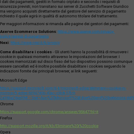
I dati dei pagamenti, gestiti in formato criptato e secondo i requisiti di
sicurezza previsti, non transitano sui server di Zucchetti Software Giuridico
ma vengono acquisiti direttamente dal gestore del servizio di pagamento
richiesto il quale agirà in qualità di autonomo titolare del trattamento.
Per maggiori informazioni si rimanda alle pagine dei gestori dei pagamenti:
Axerve Ecommerce Solutions
:
https://www.axerve.com/privacy-
policy/servizi-di-pagamento
Nexi
:
https://www.nexi.it/it/privacy
Come disabilitare i cookies
- Gli utenti hanno la possibilità di rimuovere i
cookie in qualsiasi momento attraverso le impostazioni del browser. I
cookies memorizzati sul disco fisso del tuo dispositivo possono comunque
essere cancellati ed è inoltre possibile disabilitare i cookies seguendo le
indicazioni fornite dai principali browser, ai link seguenti:
Microsoft Edge
https://support.microsoft.com/it-it/microsoft-edge/eliminare-i-cookie-in-
microsoft-edge-63947406-40ac-c3b8-57b9-
2a946a29ae09#:~:text=Apri%20Microsoft%20Edge%20and%20seleziona,del
Chrome
https://support.google.com/chrome/answer/95647?hl=it
Firefox
http://support.mozilla.org/it/kb/Eliminare%20i%20cookie
Opera