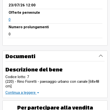
23/07/26 12:00
Offerte pervenute
0
Numero prolungamenti
0
Documenti
Descrizione del bene
Codice lotto: 7
(220) - Rino Fioretti - paesaggio urbano con canale [68x48
cm].
Spese oltre aggiudicazione
Continua a leggere
* 17% Diritti di vendita
* IVA 22% su diritti di vendita
* IVA SU AGGIUDICAZIONE NON PREVISTA
Per partecipare alla vendita
* TASSA DI REGISTRO NON PREVISTA