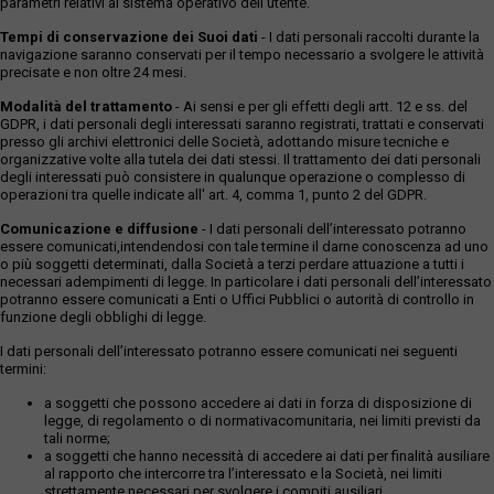
parametri relativi al sistema operativo dell'utente.
Tempi di conservazione dei Suoi dati
- I dati personali raccolti durante la
navigazione saranno conservati per il tempo necessario a svolgere le attività
precisate e non oltre 24 mesi.
Modalità del trattamento
- Ai sensi e per gli effetti degli artt. 12 e ss. del
GDPR, i dati personali degli interessati saranno registrati, trattati e conservati
presso gli archivi elettronici delle Società, adottando misure tecniche e
organizzative volte alla tutela dei dati stessi. Il trattamento dei dati personali
degli interessati può consistere in qualunque operazione o complesso di
operazioni tra quelle indicate all' art. 4, comma 1, punto 2 del GDPR.
Comunicazione e diffusione
- I dati personali dell’interessato potranno
essere comunicati,intendendosi con tale termine il darne conoscenza ad uno
o più soggetti determinati, dalla Società a terzi perdare attuazione a tutti i
necessari adempimenti di legge. In particolare i dati personali dell’interessato
potranno essere comunicati a Enti o Uffici Pubblici o autorità di controllo in
funzione degli obblighi di legge.
I dati personali dell’interessato potranno essere comunicati nei seguenti
termini:
a soggetti che possono accedere ai dati in forza di disposizione di
legge, di regolamento o di normativacomunitaria, nei limiti previsti da
tali norme;
a soggetti che hanno necessità di accedere ai dati per finalità ausiliare
al rapporto che intercorre tra l’interessato e la Società, nei limiti
strettamente necessari per svolgere i compiti ausiliari.