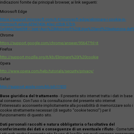
indicazioni fornite dai principali browser, ai link seguenti:
Microsoft Edge
https://support.microsoft.com/it-it/microsoft-edge/eliminare-i-cookie-in-
microsoft-edge-63947406-40ac-c3b8-57b9-
2a946a29ae09#:~:text=Apri%20Microsoft%20Edge%20and%20seleziona,del
Chrome
https://support.google.com/chrome/answer/95647?hl=it
Firefox
http://support.mozilla.org/it/kb/Eliminare%20i%20cookie
Opera
http://www.opera.com/help/tutorials/security/privacy/
Safari
http://support.apple.com/kb/ph11920
Base giuridica del trattamento
- Il presente sito internet tratta i dati in base
al consenso. Con l'uso o la consultazione del presente sito internet
l’interessato acconsente implicitamente alla possibilità di memorizzare solo i
cookie strettamente necessari (di seguito “cookie tecnici”) per il
funzionamento di questo sito.
Dati personali raccolti e natura obbligatoria o facoltativa del
conferimento dei dati e conseguenze di un eventuale rifiuto
- Come tutti
i siti web anche il presente sito fa uso di log file, nei quali vengono conservate