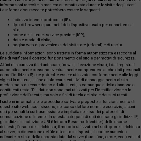
informazioni raccolte in maniera automatizzata durante le visite degli utenti.
Le informazioni raccolte potrebbero essere le seguenti:
indirizzo internet protocollo (IP);
tipo di browser e parametri del dispositivo usato per connettersi al
sito;
nome dell'internet service provider (ISP);
data e orario di visita;
pagina web di provenienza del visitatore (referral) e di uscita.
Le suddette informazioni sono trattate in forma automatizzata e raccolte al
fine di verificare il corretto funzionamento del sito e per motivi di sicurezza.
Ai fini di sicurezza (filtri antispam, firewall, rilevazione virus), i dati registrati
automaticamente possono eventualmente comprendere anche dati personali
come l'indirizzo IP, che potrebbe essere utilizzato, conformemente alle leggi
vigenti in materia, al fine di bloccare tentativi di danneggiamento al sito
medesimo o di recare danno ad altri utenti, o comunque attività dannose o
costituenti reato. Tali dati non sono mai utilizzati per l'identificazione o la
profilazione dell'utente, ma solo a fini di tutela del sito e dei suoi utenti.
I sistemi informatici e le procedure software preposte al funzionamento di
questo sito web acquisiscono, nel corso del loro normale esercizio, alcuni
dati personali la cui trasmissione è implicita nell'uso dei protocolli di
comunicazione di Internet. In questa categoria di dati rientrano gli indirizzi IP,
gli indirizzi in notazione URI (Uniform Resource Identifier) delle risorse
richieste, l'orario della richiesta, il metodo utilizzato nel sottoporre la richiesta
al server, la dimensione del file ottenuto in risposta, il codice numerico
ndicante lo stato della risposta data dal server (buon fine, errore, ecc.) ed altri