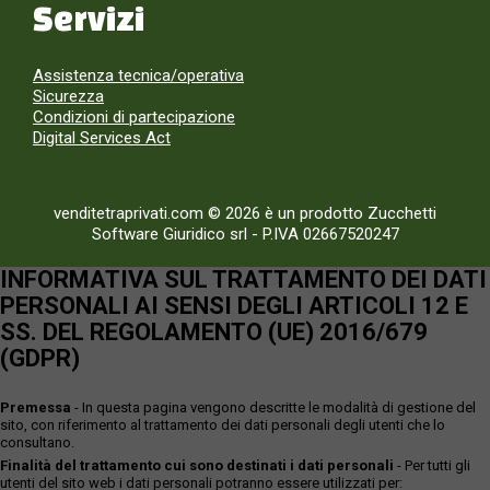
Servizi
Assistenza tecnica/operativa
Sicurezza
Condizioni di partecipazione
Digital Services Act
venditetraprivati.com © 2026 è un prodotto Zucchetti
Software Giuridico srl
-
P.IVA 02667520247
INFORMATIVA SUL TRATTAMENTO DEI DATI
PERSONALI AI SENSI DEGLI ARTICOLI 12 E
SS. DEL REGOLAMENTO (UE) 2016/679
(GDPR)
Premessa
- In questa pagina vengono descritte le modalità di gestione del
sito, con riferimento al trattamento dei dati personali degli utenti che lo
consultano.
Finalità del trattamento cui sono destinati i dati personali
- Per tutti gli
utenti del sito web i dati personali potranno essere utilizzati per: