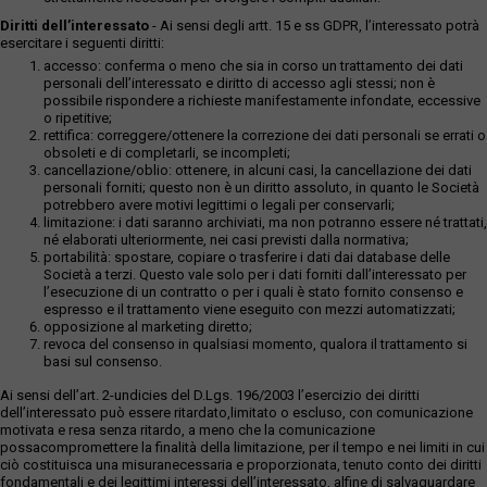
Diritti dell’interessato
- Ai sensi degli artt. 15 e ss GDPR, l’interessato potrà
esercitare i seguenti diritti:
accesso: conferma o meno che sia in corso un trattamento dei dati
personali dell’interessato e diritto di accesso agli stessi; non è
possibile rispondere a richieste manifestamente infondate, eccessive
o ripetitive;
rettifica: correggere/ottenere la correzione dei dati personali se errati o
obsoleti e di completarli, se incompleti;
cancellazione/oblio: ottenere, in alcuni casi, la cancellazione dei dati
personali forniti; questo non è un diritto assoluto, in quanto le Società
potrebbero avere motivi legittimi o legali per conservarli;
limitazione: i dati saranno archiviati, ma non potranno essere né trattati,
né elaborati ulteriormente, nei casi previsti dalla normativa;
portabilità: spostare, copiare o trasferire i dati dai database delle
Società a terzi. Questo vale solo per i dati forniti dall’interessato per
l’esecuzione di un contratto o per i quali è stato fornito consenso e
espresso e il trattamento viene eseguito con mezzi automatizzati;
opposizione al marketing diretto;
revoca del consenso in qualsiasi momento, qualora il trattamento si
basi sul consenso.
Ai sensi dell’art. 2-undicies del D.Lgs. 196/2003 l’esercizio dei diritti
dell’interessato può essere ritardato,limitato o escluso, con comunicazione
motivata e resa senza ritardo, a meno che la comunicazione
possacompromettere la finalità della limitazione, per il tempo e nei limiti in cui
ciò costituisca una misuranecessaria e proporzionata, tenuto conto dei diritti
fondamentali e dei legittimi interessi dell’interessato, alfine di salvaguardare