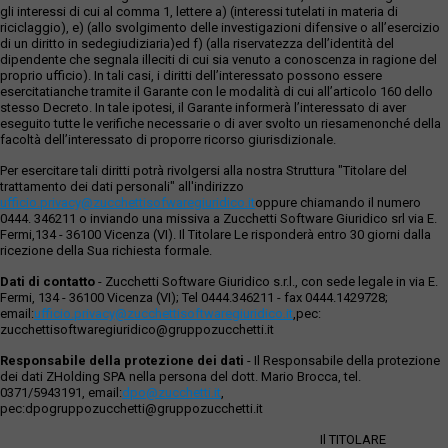
gli interessi di cui al comma 1, lettere a) (interessi tutelati in materia di
riciclaggio), e) (allo svolgimento delle investigazioni difensive o all’esercizio
di un diritto in sedegiudiziaria)ed f) (alla riservatezza dell’identità del
dipendente che segnala illeciti di cui sia venuto a conoscenza in ragione del
proprio ufficio). In tali casi, i diritti dell’interessato possono essere
esercitatianche tramite il Garante con le modalità di cui all’articolo 160 dello
stesso Decreto. In tale ipotesi, il Garante informerà l’interessato di aver
eseguito tutte le verifiche necessarie o di aver svolto un riesamenonché della
facoltà dell’interessato di proporre ricorso giurisdizionale.
Per esercitare tali diritti potrà rivolgersi alla nostra Struttura "Titolare del
trattamento dei dati personali" all'indirizzo
ufficio.privacy@zucchettisofwaregiuridico.it
oppure chiamando il numero
0444. 346211 o inviando una missiva a Zucchetti Software Giuridico srl via E.
Fermi,134 - 36100 Vicenza (VI). Il Titolare Le risponderà entro 30 giorni dalla
ricezione della Sua richiesta formale.
Dati di contatto
- Zucchetti Software Giuridico s.r.l., con sede legale in via E.
Fermi, 134 - 36100 Vicenza (VI); Tel 0444.346211 - fax 0444.1429728;
email:
ufficio.privacy@zucchettisoftwaregiuridico.it
,pec:
zucchettisoftwaregiuridico@gruppozucchetti.it
Responsabile della protezione dei dati
- Il Responsabile della protezione
dei dati ZHolding SPA nella persona del dott. Mario Brocca, tel.
0371/5943191, email:
dpo@zucchetti.it
,
pec:dpogruppozucchetti@gruppozucchetti.it
Il TITOLARE