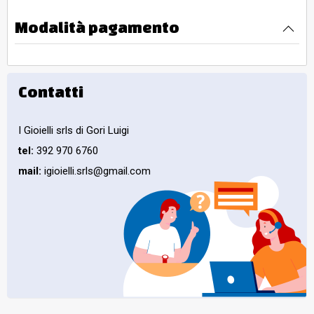
Modalità pagamento
Contatti
I Gioielli srls di Gori Luigi
tel:
392 970 6760
mail:
igioielli.srls@gmail.com