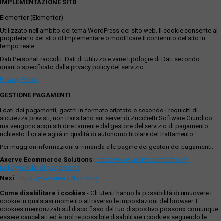
IMPLEMENTAZIONE SITO
Elementor (Elementor)
Utilizzato nell'ambito del tema WordPress del sito web. Il cookie consente al
proprietario del sito di implementare o modificare il contenuto del sito in
tempo reale.
Dati Personali raccolti: Dati di Utilizzo e varie tipologie di Dati secondo
quanto specificato dalla privacy policy del servizio.
Privacy Policy
GESTIONE PAGAMENTI
I dati dei pagamenti, gestiti in formato criptato e secondo i requisiti di
sicurezza previsti, non transitano sui server di Zucchetti Software Giuridico
ma vengono acquisiti direttamente dal gestore del servizio di pagamento
richiesto il quale agirà in qualità di autonomo titolare del trattamento.
Per maggiori informazioni si rimanda alle pagine dei gestori dei pagamenti:
Axerve Ecommerce Solutions
:
https://www.axerve.com/privacy-
policy/servizi-di-pagamento
Nexi
:
https://www.nexi.it/it/privacy
Come disabilitare i cookies
- Gli utenti hanno la possibilità di rimuovere i
cookie in qualsiasi momento attraverso le impostazioni del browser. I
cookies memorizzati sul disco fisso del tuo dispositivo possono comunque
essere cancellati ed è inoltre possibile disabilitare i cookies seguendo le