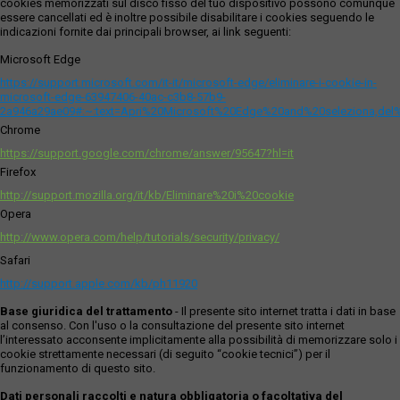
cookies memorizzati sul disco fisso del tuo dispositivo possono comunque
essere cancellati ed è inoltre possibile disabilitare i cookies seguendo le
indicazioni fornite dai principali browser, ai link seguenti:
Microsoft Edge
https://support.microsoft.com/it-it/microsoft-edge/eliminare-i-cookie-in-
microsoft-edge-63947406-40ac-c3b8-57b9-
2a946a29ae09#:~:text=Apri%20Microsoft%20Edge%20and%20seleziona,del
Chrome
https://support.google.com/chrome/answer/95647?hl=it
Firefox
http://support.mozilla.org/it/kb/Eliminare%20i%20cookie
Opera
http://www.opera.com/help/tutorials/security/privacy/
Safari
http://support.apple.com/kb/ph11920
Base giuridica del trattamento
- Il presente sito internet tratta i dati in base
al consenso. Con l'uso o la consultazione del presente sito internet
l’interessato acconsente implicitamente alla possibilità di memorizzare solo i
cookie strettamente necessari (di seguito “cookie tecnici”) per il
funzionamento di questo sito.
Dati personali raccolti e natura obbligatoria o facoltativa del