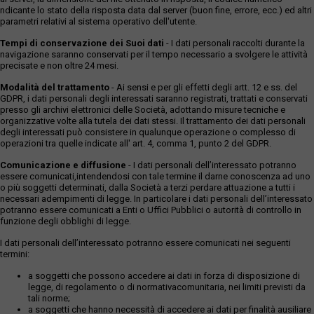
ndicante lo stato della risposta data dal server (buon fine, errore, ecc.) ed altri
parametri relativi al sistema operativo dell'utente.
Tempi di conservazione dei Suoi dati
- I dati personali raccolti durante la
navigazione saranno conservati per il tempo necessario a svolgere le attività
precisate e non oltre 24 mesi.
Modalità del trattamento
- Ai sensi e per gli effetti degli artt. 12 e ss. del
GDPR, i dati personali degli interessati saranno registrati, trattati e conservati
presso gli archivi elettronici delle Società, adottando misure tecniche e
organizzative volte alla tutela dei dati stessi. Il trattamento dei dati personali
degli interessati può consistere in qualunque operazione o complesso di
operazioni tra quelle indicate all' art. 4, comma 1, punto 2 del GDPR.
Comunicazione e diffusione
- I dati personali dell’interessato potranno
essere comunicati,intendendosi con tale termine il darne conoscenza ad uno
o più soggetti determinati, dalla Società a terzi perdare attuazione a tutti i
necessari adempimenti di legge. In particolare i dati personali dell’interessato
potranno essere comunicati a Enti o Uffici Pubblici o autorità di controllo in
funzione degli obblighi di legge.
I dati personali dell’interessato potranno essere comunicati nei seguenti
termini:
a soggetti che possono accedere ai dati in forza di disposizione di
legge, di regolamento o di normativacomunitaria, nei limiti previsti da
tali norme;
a soggetti che hanno necessità di accedere ai dati per finalità ausiliare