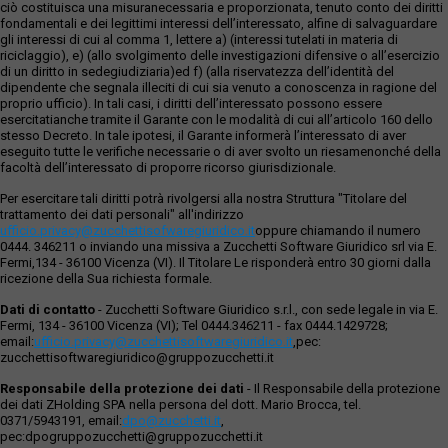
ciò costituisca una misuranecessaria e proporzionata, tenuto conto dei diritti
fondamentali e dei legittimi interessi dell’interessato, alfine di salvaguardare
gli interessi di cui al comma 1, lettere a) (interessi tutelati in materia di
riciclaggio), e) (allo svolgimento delle investigazioni difensive o all’esercizio
di un diritto in sedegiudiziaria)ed f) (alla riservatezza dell’identità del
dipendente che segnala illeciti di cui sia venuto a conoscenza in ragione del
proprio ufficio). In tali casi, i diritti dell’interessato possono essere
esercitatianche tramite il Garante con le modalità di cui all’articolo 160 dello
stesso Decreto. In tale ipotesi, il Garante informerà l’interessato di aver
eseguito tutte le verifiche necessarie o di aver svolto un riesamenonché della
facoltà dell’interessato di proporre ricorso giurisdizionale.
Per esercitare tali diritti potrà rivolgersi alla nostra Struttura "Titolare del
trattamento dei dati personali" all'indirizzo
ufficio.privacy@zucchettisofwaregiuridico.it
oppure chiamando il numero
0444. 346211 o inviando una missiva a Zucchetti Software Giuridico srl via E.
Fermi,134 - 36100 Vicenza (VI). Il Titolare Le risponderà entro 30 giorni dalla
ricezione della Sua richiesta formale.
Dati di contatto
- Zucchetti Software Giuridico s.r.l., con sede legale in via E.
Fermi, 134 - 36100 Vicenza (VI); Tel 0444.346211 - fax 0444.1429728;
email:
ufficio.privacy@zucchettisoftwaregiuridico.it
,pec:
zucchettisoftwaregiuridico@gruppozucchetti.it
Responsabile della protezione dei dati
- Il Responsabile della protezione
dei dati ZHolding SPA nella persona del dott. Mario Brocca, tel.
0371/5943191, email:
dpo@zucchetti.it
,
pec:dpogruppozucchetti@gruppozucchetti.it