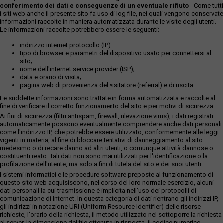
conferimento dei dati e conseguenze di un eventuale rifiuto
- Come tutti
i siti web anche il presente sito fa uso di log file, nei quali vengono conservate
informazioni raccolte in maniera automatizzata durante le visite degli utenti.
Le informazioni raccolte potrebbero essere le seguenti:
indirizzo internet protocollo (IP);
tipo di browser e parametri del dispositivo usato per connettersi al
sito;
nome dell'internet service provider (ISP);
data e orario di visita;
pagina web di provenienza del visitatore (referral) e di uscita.
Le suddette informazioni sono trattate in forma automatizzata e raccolte al
fine di verificare il corretto funzionamento del sito e per motivi di sicurezza.
Ai fini di sicurezza (filtri antispam, firewall, rilevazione virus), i dati registrati
automaticamente possono eventualmente comprendere anche dati personali
come l'indirizzo IP, che potrebbe essere utilizzato, conformemente alle leggi
vigenti in materia, al fine di bloccare tentativi di danneggiamento al sito
medesimo o di recare danno ad altri utenti, o comunque attività dannose o
costituenti reato. Tali dati non sono mai utilizzati per l'identificazione o la
profilazione dell'utente, ma solo a fini di tutela del sito e dei suoi utenti.
I sistemi informatici e le procedure software preposte al funzionamento di
questo sito web acquisiscono, nel corso del loro normale esercizio, alcuni
dati personali la cui trasmissione è implicita nell'uso dei protocolli di
comunicazione di Internet. In questa categoria di dati rientrano gli indirizzi IP,
gli indirizzi in notazione URI (Uniform Resource Identifier) delle risorse
richieste, l'orario della richiesta, il metodo utilizzato nel sottoporre la richiesta
al server, la dimensione del file ottenuto in risposta, il codice numerico