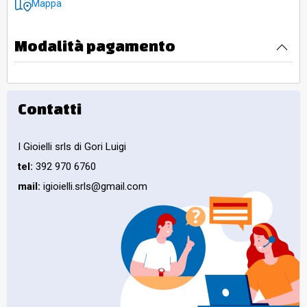
Mappa
Modalità pagamento
Contatti
I Gioielli srls di Gori Luigi
tel:
392 970 6760
mail:
igioielli.srls@gmail.com