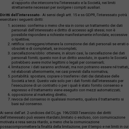
al rapporto che intercorre tra l’interessato e la Società, nei limiti
strettamente necessari per svolgere i compiti ausiliari.
Diritti dell’interessato
- Ai sensi degli artt. 15 e ss GDPR, l’interessato potrà
esercitare i seguenti diritti:
accesso: conferma o meno che sia in corso un trattamento dei dati
personali dell’interessato e diritto di accesso agli stessi; non è
possibile rispondere a richieste manifestamente infondate, eccessive
o ripetitive;
rettifica: correggere/ottenere la correzione dei dati personali se errati o
obsoleti e di completarli, se incompleti;
cancellazione/oblio: ottenere, in alcuni casi, la cancellazione dei dati
personali forniti; questo non è un diritto assoluto, in quanto le Società
potrebbero avere motivi legittimi o legali per conservarli;
limitazione: i dati saranno archiviati, ma non potranno essere né trattati,
né elaborati ulteriormente, nei casi previsti dalla normativa;
portabilità: spostare, copiare o trasferire i dati dai database delle
Società a terzi. Questo vale solo per i dati forniti dall’interessato per
l’esecuzione di un contratto o per i quali è stato fornito consenso e
espresso e il trattamento viene eseguito con mezzi automatizzati;
opposizione al marketing diretto;
revoca del consenso in qualsiasi momento, qualora il trattamento si
basi sul consenso.
Ai sensi dell’art. 2-undicies del D.Lgs. 196/2003 l’esercizio dei diritti
dell’interessato può essere ritardato,limitato o escluso, con comunicazione
motivata e resa senza ritardo, a meno che la comunicazione
possacompromettere la finalità della limitazione, per il tempo e nei limiti in cui