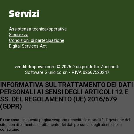
Servizi
Assistenza tecnica/operativa
Sicurezza
Condizioni di partecipazione
Digital Services Act
venditetraprivati.com © 2026 è un prodotto Zucchetti
Software Giuridico srl
-
P.IVA 02667520247
INFORMATIVA SUL TRATTAMENTO DEI DATI
PERSONALI AI SENSI DEGLI ARTICOLI 12 E
SS. DEL REGOLAMENTO (UE) 2016/679
(GDPR)
Premessa
- In questa pagina vengono descritte le modalità di gestione del
sito, con riferimento al trattamento dei dati personali degli utenti che lo
consultano.