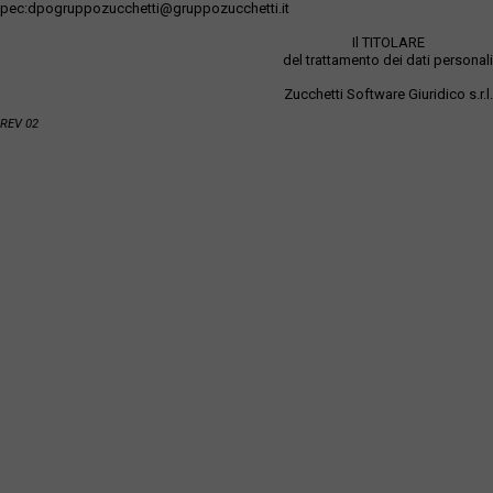
pec:dpogruppozucchetti@gruppozucchetti.it
Il TITOLARE
del trattamento dei dati personali
Zucchetti Software Giuridico s.r.l.
REV 02