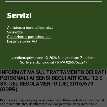
Servizi
Assistenza tecnica/operativa
Sicurezza
Condizioni di partecipazione
Digital Services Act
venditetraprivati.com © 2026 è un prodotto Zucchetti
Software Giuridico srl
-
P.IVA 02667520247
INFORMATIVA SUL TRATTAMENTO DEI DATI
PERSONALI AI SENSI DEGLI ARTICOLI 12 E
SS. DEL REGOLAMENTO (UE) 2016/679
(GDPR)
Premessa
- In questa pagina vengono descritte le modalità di gestione del
sito, con riferimento al trattamento dei dati personali degli utenti che lo