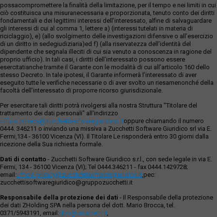
possacompromettere la finalità della limitazione, per il tempo e nei limiti in cui
ciò costituisca una misuranecessaria e proporzionata, tenuto conto dei diritti
fondamentali e dei legittimi interessi dell’interessato, alfine di salvaguardare
gli interessi di cui al comma 1, lettere a) (interessi tutelati in materia di
riciclaggio), e) (allo svolgimento delle investigazioni difensive o all’esercizio
di un diritto in sedegiudiziaria)ed f) (alla riservatezza dell’identità del
dipendente che segnala illeciti di cui sia venuto a conoscenza in ragione del
proprio ufficio). In tali casi, i diritti dell’interessato possono essere
esercitatianche tramite il Garante con le modalità di cui all’articolo 160 dello
stesso Decreto. In tale ipotesi, il Garante informerà l’interessato di aver
eseguito tutte le verifiche necessarie o di aver svolto un riesamenonché della
facoltà dell’interessato di proporre ricorso giurisdizionale.
Per esercitare tali diritti potrà rivolgersi alla nostra Struttura "Titolare del
trattamento dei dati personali" all'indirizzo
ufficio.privacy@zucchettisofwaregiuridico.it
oppure chiamando il numero
0444. 346211 o inviando una missiva a Zucchetti Software Giuridico srl via E.
Fermi,134 - 36100 Vicenza (VI). Il Titolare Le risponderà entro 30 giorni dalla
ricezione della Sua richiesta formale.
Dati di contatto
- Zucchetti Software Giuridico s.r.l., con sede legale in via E.
Fermi, 134 - 36100 Vicenza (VI); Tel 0444.346211 - fax 0444.1429728;
email:
ufficio.privacy@zucchettisoftwaregiuridico.it
,pec:
zucchettisoftwaregiuridico@gruppozucchetti.it
Responsabile della protezione dei dati
- Il Responsabile della protezione
dei dati ZHolding SPA nella persona del dott. Mario Brocca, tel.
0371/5943191, email:
dpo@zucchetti.it
,