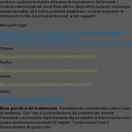
cookie in qualsiasi momento attraverso le impostazioni del browser. I
cookies memorizzati sul disco fisso del tuo dispositivo possono comunque
essere cancellati ed è inoltre possibile disabilitare i cookies seguendo le
indicazioni fornite dai principali browser, ai link seguenti:
Microsoft Edge
https://support.microsoft.com/it-it/microsoft-edge/eliminare-i-cookie-in-
microsoft-edge-63947406-40ac-c3b8-57b9-
2a946a29ae09#:~:text=Apri%20Microsoft%20Edge%20and%20seleziona,del
Chrome
https://support.google.com/chrome/answer/95647?hl=it
Firefox
http://support.mozilla.org/it/kb/Eliminare%20i%20cookie
Opera
http://www.opera.com/help/tutorials/security/privacy/
Safari
http://support.apple.com/kb/ph11920
Base giuridica del trattamento
- Il presente sito internet tratta i dati in base
al consenso. Con l'uso o la consultazione del presente sito internet
l’interessato acconsente implicitamente alla possibilità di memorizzare solo i
cookie strettamente necessari (di seguito “cookie tecnici”) per il
funzionamento di questo sito.