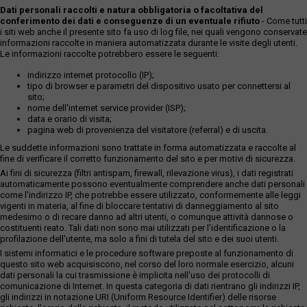
Dati personali raccolti e natura obbligatoria o facoltativa del
conferimento dei dati e conseguenze di un eventuale rifiuto
- Come tutti
i siti web anche il presente sito fa uso di log file, nei quali vengono conservate
informazioni raccolte in maniera automatizzata durante le visite degli utenti.
Le informazioni raccolte potrebbero essere le seguenti:
indirizzo internet protocollo (IP);
tipo di browser e parametri del dispositivo usato per connettersi al
sito;
nome dell'internet service provider (ISP);
data e orario di visita;
pagina web di provenienza del visitatore (referral) e di uscita.
Le suddette informazioni sono trattate in forma automatizzata e raccolte al
fine di verificare il corretto funzionamento del sito e per motivi di sicurezza.
Ai fini di sicurezza (filtri antispam, firewall, rilevazione virus), i dati registrati
automaticamente possono eventualmente comprendere anche dati personali
come l'indirizzo IP, che potrebbe essere utilizzato, conformemente alle leggi
vigenti in materia, al fine di bloccare tentativi di danneggiamento al sito
medesimo o di recare danno ad altri utenti, o comunque attività dannose o
costituenti reato. Tali dati non sono mai utilizzati per l'identificazione o la
profilazione dell'utente, ma solo a fini di tutela del sito e dei suoi utenti.
I sistemi informatici e le procedure software preposte al funzionamento di
questo sito web acquisiscono, nel corso del loro normale esercizio, alcuni
dati personali la cui trasmissione è implicita nell'uso dei protocolli di
comunicazione di Internet. In questa categoria di dati rientrano gli indirizzi IP,
gli indirizzi in notazione URI (Uniform Resource Identifier) delle risorse