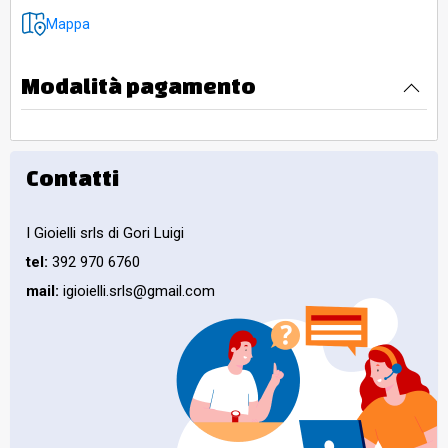
Mappa
Modalità pagamento
Contatti
I Gioielli srls di Gori Luigi
tel:
392 970 6760
mail:
igioielli.srls@gmail.com