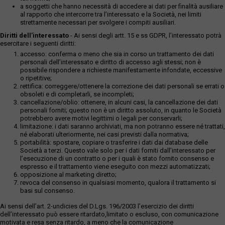
a soggetti che hanno necessità di accedere ai dati per finalità ausiliare
al rapporto che intercorre tra l’interessato e la Società, nei limiti
strettamente necessari per svolgere i compiti ausiliari.
Diritti dell’interessato
- Ai sensi degli artt. 15 e ss GDPR, l’interessato potrà
esercitare i seguenti diritti:
accesso: conferma o meno che sia in corso un trattamento dei dati
personali dell’interessato e diritto di accesso agli stessi; non è
possibile rispondere a richieste manifestamente infondate, eccessive
o ripetitive;
rettifica: correggere/ottenere la correzione dei dati personali se errati o
obsoleti e di completarli, se incompleti;
cancellazione/oblio: ottenere, in alcuni casi, la cancellazione dei dati
personali forniti; questo non è un diritto assoluto, in quanto le Società
potrebbero avere motivi legittimi o legali per conservarli;
limitazione: i dati saranno archiviati, ma non potranno essere né trattati,
né elaborati ulteriormente, nei casi previsti dalla normativa;
portabilità: spostare, copiare o trasferire i dati dai database delle
Società a terzi. Questo vale solo per i dati forniti dall’interessato per
l’esecuzione di un contratto o per i quali è stato fornito consenso e
espresso e il trattamento viene eseguito con mezzi automatizzati;
opposizione al marketing diretto;
revoca del consenso in qualsiasi momento, qualora il trattamento si
basi sul consenso.
Ai sensi dell’art. 2-undicies del D.Lgs. 196/2003 l’esercizio dei diritti
dell’interessato può essere ritardato,limitato o escluso, con comunicazione
motivata e resa senza ritardo, a meno che la comunicazione