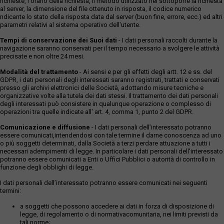
richieste, l'orario della richiesta, il metodo utilizzato nel sottoporre la richiesta
al server, la dimensione del file ottenuto in risposta, il codice numerico
ndicante lo stato della risposta data dal server (buon fine, errore, ecc.) ed altri
parametri relativi al sistema operativo dell'utente.
Tempi di conservazione dei Suoi dati
- I dati personali raccolti durante la
navigazione saranno conservati per il tempo necessario a svolgere le attività
precisate e non oltre 24 mesi.
Modalità del trattamento
- Ai sensi e per gli effetti degli artt. 12 e ss. del
GDPR, i dati personali degli interessati saranno registrati, trattati e conservati
presso gli archivi elettronici delle Società, adottando misure tecniche e
organizzative volte alla tutela dei dati stessi. Il trattamento dei dati personali
degli interessati può consistere in qualunque operazione o complesso di
operazioni tra quelle indicate all' art. 4, comma 1, punto 2 del GDPR.
Comunicazione e diffusione
- I dati personali dell’interessato potranno
essere comunicati,intendendosi con tale termine il darne conoscenza ad uno
o più soggetti determinati, dalla Società a terzi perdare attuazione a tutti i
necessari adempimenti di legge. In particolare i dati personali dell’interessato
potranno essere comunicati a Enti o Uffici Pubblici o autorità di controllo in
funzione degli obblighi di legge.
I dati personali dell’interessato potranno essere comunicati nei seguenti
termini:
a soggetti che possono accedere ai dati in forza di disposizione di
legge, di regolamento o di normativacomunitaria, nei limiti previsti da
tali norme;