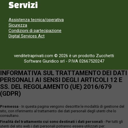
Servizi
Assistenza tecnica/operativa
Sicurezza
Condizioni di partecipazione
Digital Services Act
venditetraprivati.com © 2026 è un prodotto Zucchetti
Software Giuridico srl
-
P.IVA 02667520247
INFORMATIVA SUL TRATTAMENTO DEI DATI
PERSONALI AI SENSI DEGLI ARTICOLI 12 E
SS. DEL REGOLAMENTO (UE) 2016/679
(GDPR)
Premessa
- In questa pagina vengono descritte le modalità di gestione del
sito, con riferimento al trattamento dei dati personali degli utenti che lo
consultano.
Finalità del trattamento cui sono destinati i dati personali
- Per tutti gli
utenti del sito web i dati personali potranno essere utilizzati per: