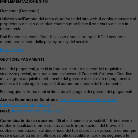
IMPLEMENTAZIONE SITO
Elementor (Elementor)
Utilizzato nell'ambito del tema WordPress del sito web. Il cookie consente al
proprietario del sito di implementare o modificare il contenuto del sito in
tempo reale.
Dati Personali raccolti: Dati di Utilizzo e varie tipologie di Dati secondo
quanto specificato dalla privacy policy del servizio.
Privacy Policy
GESTIONE PAGAMENTI
I dati dei pagamenti, gestiti in formato criptato e secondo i requisiti di
sicurezza previsti, non transitano sui server di Zucchetti Software Giuridico
ma vengono acquisiti direttamente dal gestore del servizio di pagamento
richiesto il quale agirà in qualità di autonomo titolare del trattamento.
Per maggiori informazioni si rimanda alle pagine dei gestori dei pagamenti:
Axerve Ecommerce Solutions
:
https://www.axerve.com/privacy-
policy/servizi-di-pagamento
Nexi
:
https://www.nexi.it/it/privacy
Come disabilitare i cookies
- Gli utenti hanno la possibilità di rimuovere i
cookie in qualsiasi momento attraverso le impostazioni del browser. I
cookies memorizzati sul disco fisso del tuo dispositivo possono comunque
essere cancellati ed è inoltre possibile disabilitare i cookies seguendo le