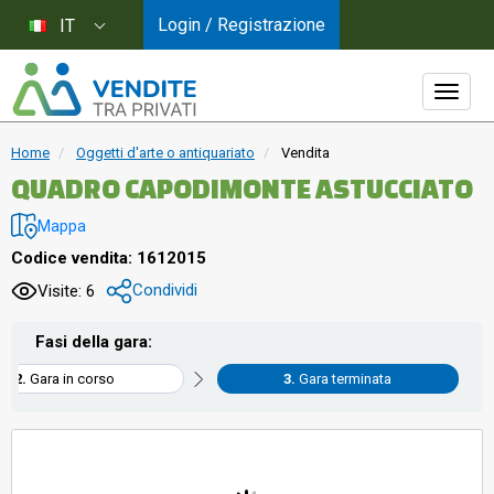
Login / Registrazione
IT
Home
Oggetti d'arte o antiquariato
Vendita
QUADRO CAPODIMONTE ASTUCCIATO
Mappa
Codice vendita: 1612015
Condividi
Visite: 6
Fasi della gara:
Gara in corso
Gara terminata