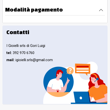
Modalità pagamento
Contatti
I Gioielli srls di Gori Luigi
tel:
392 970 6760
mail:
igioielli.srls@gmail.com