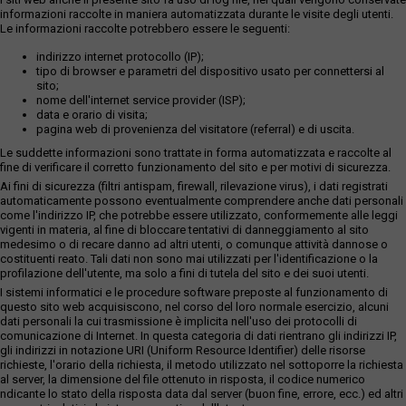
informazioni raccolte in maniera automatizzata durante le visite degli utenti.
Le informazioni raccolte potrebbero essere le seguenti:
indirizzo internet protocollo (IP);
tipo di browser e parametri del dispositivo usato per connettersi al
sito;
nome dell'internet service provider (ISP);
data e orario di visita;
pagina web di provenienza del visitatore (referral) e di uscita.
Le suddette informazioni sono trattate in forma automatizzata e raccolte al
fine di verificare il corretto funzionamento del sito e per motivi di sicurezza.
Ai fini di sicurezza (filtri antispam, firewall, rilevazione virus), i dati registrati
automaticamente possono eventualmente comprendere anche dati personali
come l'indirizzo IP, che potrebbe essere utilizzato, conformemente alle leggi
vigenti in materia, al fine di bloccare tentativi di danneggiamento al sito
medesimo o di recare danno ad altri utenti, o comunque attività dannose o
costituenti reato. Tali dati non sono mai utilizzati per l'identificazione o la
profilazione dell'utente, ma solo a fini di tutela del sito e dei suoi utenti.
I sistemi informatici e le procedure software preposte al funzionamento di
questo sito web acquisiscono, nel corso del loro normale esercizio, alcuni
dati personali la cui trasmissione è implicita nell'uso dei protocolli di
comunicazione di Internet. In questa categoria di dati rientrano gli indirizzi IP,
gli indirizzi in notazione URI (Uniform Resource Identifier) delle risorse
richieste, l'orario della richiesta, il metodo utilizzato nel sottoporre la richiesta
al server, la dimensione del file ottenuto in risposta, il codice numerico
ndicante lo stato della risposta data dal server (buon fine, errore, ecc.) ed altri