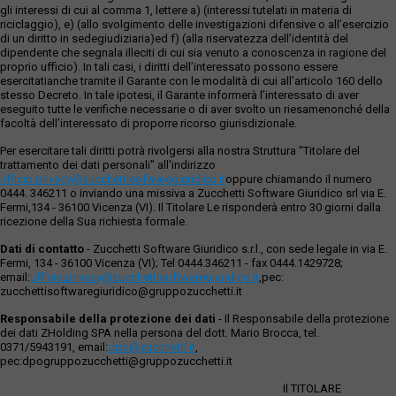
gli interessi di cui al comma 1, lettere a) (interessi tutelati in materia di
riciclaggio), e) (allo svolgimento delle investigazioni difensive o all’esercizio
di un diritto in sedegiudiziaria)ed f) (alla riservatezza dell’identità del
dipendente che segnala illeciti di cui sia venuto a conoscenza in ragione del
proprio ufficio). In tali casi, i diritti dell’interessato possono essere
esercitatianche tramite il Garante con le modalità di cui all’articolo 160 dello
stesso Decreto. In tale ipotesi, il Garante informerà l’interessato di aver
eseguito tutte le verifiche necessarie o di aver svolto un riesamenonché della
facoltà dell’interessato di proporre ricorso giurisdizionale.
Per esercitare tali diritti potrà rivolgersi alla nostra Struttura "Titolare del
trattamento dei dati personali" all'indirizzo
ufficio.privacy@zucchettisofwaregiuridico.it
oppure chiamando il numero
0444. 346211 o inviando una missiva a Zucchetti Software Giuridico srl via E.
Fermi,134 - 36100 Vicenza (VI). Il Titolare Le risponderà entro 30 giorni dalla
ricezione della Sua richiesta formale.
Dati di contatto
- Zucchetti Software Giuridico s.r.l., con sede legale in via E.
Fermi, 134 - 36100 Vicenza (VI); Tel 0444.346211 - fax 0444.1429728;
email:
ufficio.privacy@zucchettisoftwaregiuridico.it
,pec:
zucchettisoftwaregiuridico@gruppozucchetti.it
Responsabile della protezione dei dati
- Il Responsabile della protezione
dei dati ZHolding SPA nella persona del dott. Mario Brocca, tel.
0371/5943191, email:
dpo@zucchetti.it
,
pec:dpogruppozucchetti@gruppozucchetti.it
Il TITOLARE