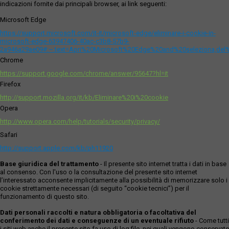
indicazioni fornite dai principali browser, ai link seguenti:
Microsoft Edge
https://support.microsoft.com/it-it/microsoft-edge/eliminare-i-cookie-in-
microsoft-edge-63947406-40ac-c3b8-57b9-
2a946a29ae09#:~:text=Apri%20Microsoft%20Edge%20and%20seleziona,del
Chrome
https://support.google.com/chrome/answer/95647?hl=it
Firefox
http://support.mozilla.org/it/kb/Eliminare%20i%20cookie
Opera
http://www.opera.com/help/tutorials/security/privacy/
Safari
http://support.apple.com/kb/ph11920
Base giuridica del trattamento
- Il presente sito internet tratta i dati in base
al consenso. Con l'uso o la consultazione del presente sito internet
l’interessato acconsente implicitamente alla possibilità di memorizzare solo i
cookie strettamente necessari (di seguito “cookie tecnici”) per il
funzionamento di questo sito.
Dati personali raccolti e natura obbligatoria o facoltativa del
conferimento dei dati e conseguenze di un eventuale rifiuto
- Come tutti
i siti web anche il presente sito fa uso di log file, nei quali vengono conservate