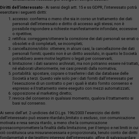
Diritti dell’interessato
- Ai sensi degli artt. 15 e ss GDPR, l’interessato potrà
esercitare i seguenti diritti:
accesso: conferma o meno che sia in corso un trattamento dei dati
personali dell’interessato e diritto di accesso agli stessi; non è
possibile rispondere a richieste manifestamente infondate, eccessive
o ripetitive;
rettifica: correggere/ottenere la correzione dei dati personali se errati o
obsoleti e di completarli, se incompleti;
cancellazione/oblio: ottenere, in alcuni casi, la cancellazione dei dati
personali forniti; questo non è un diritto assoluto, in quanto le Società
potrebbero avere motivi legittimi o legali per conservarli;
limitazione: i dati saranno archiviati, ma non potranno essere né trattati,
né elaborati ulteriormente, nei casi previsti dalla normativa;
portabilità: spostare, copiare o trasferire i dati dai database delle
Società a terzi. Questo vale solo per i dati forniti dall’interessato per
l’esecuzione di un contratto o per i quali è stato fornito consenso e
espresso e il trattamento viene eseguito con mezzi automatizzati;
opposizione al marketing diretto;
revoca del consenso in qualsiasi momento, qualora il trattamento si
basi sul consenso.
Ai sensi dell’art. 2-undicies del D.Lgs. 196/2003 l’esercizio dei diritti
dell’interessato può essere ritardato,limitato o escluso, con comunicazione
motivata e resa senza ritardo, a meno che la comunicazione
possacompromettere la finalità della limitazione, per il tempo e nei limiti in cui
ciò costituisca una misuranecessaria e proporzionata, tenuto conto dei diritti
fondamentali e dei legittimi interessi dell’interessato, alfine di salvaguardare