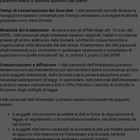
parametri relativi al sistema operativo dell'utente.
Tempi di conservazione dei Suoi dati
- I dati personali raccolti durante la
navigazione saranno conservati per il tempo necessario a svolgere le attività
precisate e non oltre 24 mesi.
Modalità del trattamento
- Ai sensi e per gli effetti degli artt. 12 e ss. del
GDPR, i dati personali degli interessati saranno registrati, trattati e conservati
presso gli archivi elettronici delle Società, adottando misure tecniche e
organizzative volte alla tutela dei dati stessi. Il trattamento dei dati personali
degli interessati può consistere in qualunque operazione o complesso di
operazioni tra quelle indicate all' art. 4, comma 1, punto 2 del GDPR.
Comunicazione e diffusione
- I dati personali dell’interessato potranno
essere comunicati,intendendosi con tale termine il darne conoscenza ad uno
o più soggetti determinati, dalla Società a terzi perdare attuazione a tutti i
necessari adempimenti di legge. In particolare i dati personali dell’interessato
potranno essere comunicati a Enti o Uffici Pubblici o autorità di controllo in
funzione degli obblighi di legge.
I dati personali dell’interessato potranno essere comunicati nei seguenti
termini:
a soggetti che possono accedere ai dati in forza di disposizione di
legge, di regolamento o di normativacomunitaria, nei limiti previsti da
tali norme;
a soggetti che hanno necessità di accedere ai dati per finalità ausiliare
al rapporto che intercorre tra l’interessato e la Società, nei limiti
strettamente necessari per svolgere i compiti ausiliari.