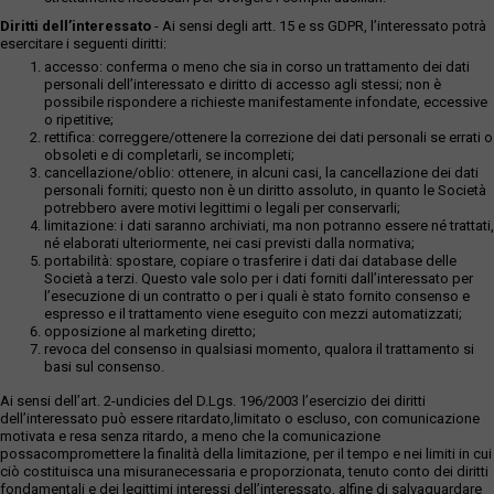
Diritti dell’interessato
- Ai sensi degli artt. 15 e ss GDPR, l’interessato potrà
esercitare i seguenti diritti:
accesso: conferma o meno che sia in corso un trattamento dei dati
personali dell’interessato e diritto di accesso agli stessi; non è
possibile rispondere a richieste manifestamente infondate, eccessive
o ripetitive;
rettifica: correggere/ottenere la correzione dei dati personali se errati o
obsoleti e di completarli, se incompleti;
cancellazione/oblio: ottenere, in alcuni casi, la cancellazione dei dati
personali forniti; questo non è un diritto assoluto, in quanto le Società
potrebbero avere motivi legittimi o legali per conservarli;
limitazione: i dati saranno archiviati, ma non potranno essere né trattati,
né elaborati ulteriormente, nei casi previsti dalla normativa;
portabilità: spostare, copiare o trasferire i dati dai database delle
Società a terzi. Questo vale solo per i dati forniti dall’interessato per
l’esecuzione di un contratto o per i quali è stato fornito consenso e
espresso e il trattamento viene eseguito con mezzi automatizzati;
opposizione al marketing diretto;
revoca del consenso in qualsiasi momento, qualora il trattamento si
basi sul consenso.
Ai sensi dell’art. 2-undicies del D.Lgs. 196/2003 l’esercizio dei diritti
dell’interessato può essere ritardato,limitato o escluso, con comunicazione
motivata e resa senza ritardo, a meno che la comunicazione
possacompromettere la finalità della limitazione, per il tempo e nei limiti in cui
ciò costituisca una misuranecessaria e proporzionata, tenuto conto dei diritti
fondamentali e dei legittimi interessi dell’interessato, alfine di salvaguardare