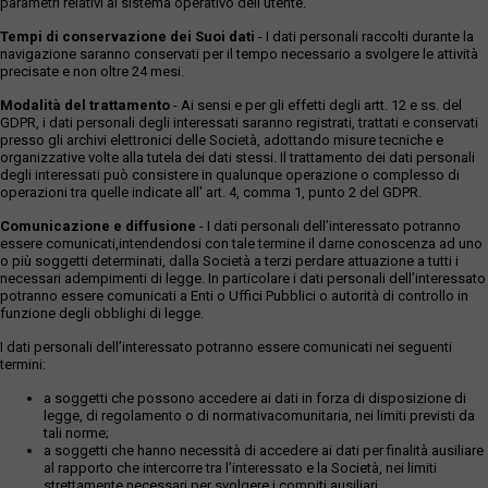
parametri relativi al sistema operativo dell'utente.
Tempi di conservazione dei Suoi dati
- I dati personali raccolti durante la
navigazione saranno conservati per il tempo necessario a svolgere le attività
precisate e non oltre 24 mesi.
Modalità del trattamento
- Ai sensi e per gli effetti degli artt. 12 e ss. del
GDPR, i dati personali degli interessati saranno registrati, trattati e conservati
presso gli archivi elettronici delle Società, adottando misure tecniche e
organizzative volte alla tutela dei dati stessi. Il trattamento dei dati personali
degli interessati può consistere in qualunque operazione o complesso di
operazioni tra quelle indicate all' art. 4, comma 1, punto 2 del GDPR.
Comunicazione e diffusione
- I dati personali dell’interessato potranno
essere comunicati,intendendosi con tale termine il darne conoscenza ad uno
o più soggetti determinati, dalla Società a terzi perdare attuazione a tutti i
necessari adempimenti di legge. In particolare i dati personali dell’interessato
potranno essere comunicati a Enti o Uffici Pubblici o autorità di controllo in
funzione degli obblighi di legge.
I dati personali dell’interessato potranno essere comunicati nei seguenti
termini:
a soggetti che possono accedere ai dati in forza di disposizione di
legge, di regolamento o di normativacomunitaria, nei limiti previsti da
tali norme;
a soggetti che hanno necessità di accedere ai dati per finalità ausiliare
al rapporto che intercorre tra l’interessato e la Società, nei limiti
strettamente necessari per svolgere i compiti ausiliari.