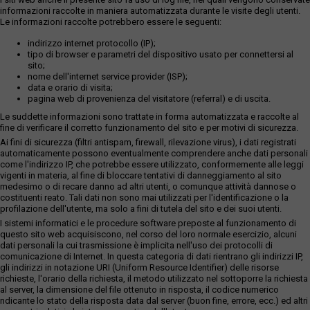
informazioni raccolte in maniera automatizzata durante le visite degli utenti.
Le informazioni raccolte potrebbero essere le seguenti:
indirizzo internet protocollo (IP);
tipo di browser e parametri del dispositivo usato per connettersi al
sito;
nome dell'internet service provider (ISP);
data e orario di visita;
pagina web di provenienza del visitatore (referral) e di uscita.
Le suddette informazioni sono trattate in forma automatizzata e raccolte al
fine di verificare il corretto funzionamento del sito e per motivi di sicurezza.
Ai fini di sicurezza (filtri antispam, firewall, rilevazione virus), i dati registrati
automaticamente possono eventualmente comprendere anche dati personali
come l'indirizzo IP, che potrebbe essere utilizzato, conformemente alle leggi
vigenti in materia, al fine di bloccare tentativi di danneggiamento al sito
medesimo o di recare danno ad altri utenti, o comunque attività dannose o
costituenti reato. Tali dati non sono mai utilizzati per l'identificazione o la
profilazione dell'utente, ma solo a fini di tutela del sito e dei suoi utenti.
I sistemi informatici e le procedure software preposte al funzionamento di
questo sito web acquisiscono, nel corso del loro normale esercizio, alcuni
dati personali la cui trasmissione è implicita nell'uso dei protocolli di
comunicazione di Internet. In questa categoria di dati rientrano gli indirizzi IP,
gli indirizzi in notazione URI (Uniform Resource Identifier) delle risorse
richieste, l'orario della richiesta, il metodo utilizzato nel sottoporre la richiesta
al server, la dimensione del file ottenuto in risposta, il codice numerico
ndicante lo stato della risposta data dal server (buon fine, errore, ecc.) ed altri