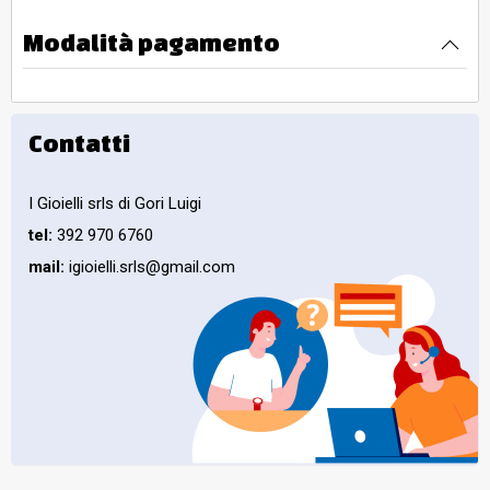
Modalità pagamento
Contatti
I Gioielli srls di Gori Luigi
tel:
392 970 6760
mail:
igioielli.srls@gmail.com