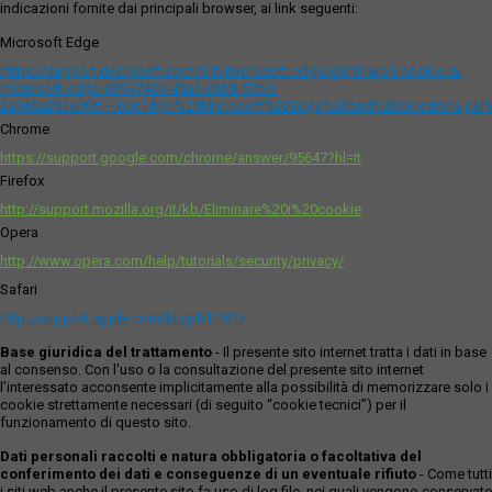
indicazioni fornite dai principali browser, ai link seguenti:
Microsoft Edge
https://support.microsoft.com/it-it/microsoft-edge/eliminare-i-cookie-in-
microsoft-edge-63947406-40ac-c3b8-57b9-
2a946a29ae09#:~:text=Apri%20Microsoft%20Edge%20and%20seleziona,del
Chrome
https://support.google.com/chrome/answer/95647?hl=it
Firefox
http://support.mozilla.org/it/kb/Eliminare%20i%20cookie
Opera
http://www.opera.com/help/tutorials/security/privacy/
Safari
http://support.apple.com/kb/ph11920
Base giuridica del trattamento
- Il presente sito internet tratta i dati in base
al consenso. Con l'uso o la consultazione del presente sito internet
l’interessato acconsente implicitamente alla possibilità di memorizzare solo i
cookie strettamente necessari (di seguito “cookie tecnici”) per il
funzionamento di questo sito.
Dati personali raccolti e natura obbligatoria o facoltativa del
conferimento dei dati e conseguenze di un eventuale rifiuto
- Come tutti
i siti web anche il presente sito fa uso di log file, nei quali vengono conservate