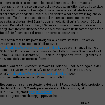
gli interessi di cui al comma 1, lettere a) (interessi tutelati in materia di
riciclaggio), e) (allo svolgimento delle investigazioni difensive o all’esercizio
di un diritto in sedegiudiziaria)ed f) (alla riservatezza dell’identità del
dipendente che segnala illeciti di cui sia venuto a conoscenza in ragione del
proprio ufficio). In tali casi, i diritti dell’interessato possono essere
esercitatianche tramite il Garante con le modalità di cui all’articolo 160 dello
stesso Decreto. In tale ipotesi, il Garante informerà l’interessato di aver
eseguito tutte le verifiche necessarie o di aver svolto un riesamenonché della
facoltà dell’interessato di proporre ricorso giurisdizionale.
Per esercitare tali diritti potrà rivolgersi alla nostra Struttura "Titolare del
trattamento dei dati personali" all'indirizzo
ufficio.privacy@zucchettisofwaregiuridico.it
oppure chiamando il numero
0444. 346211 o inviando una missiva a Zucchetti Software Giuridico srl via E.
Fermi,134 - 36100 Vicenza (VI). Il Titolare Le risponderà entro 30 giorni dalla
ricezione della Sua richiesta formale.
Dati di contatto
- Zucchetti Software Giuridico s.r.l., con sede legale in via E.
Fermi, 134 - 36100 Vicenza (VI); Tel 0444.346211 - fax 0444.1429728;
email:
ufficio.privacy@zucchettisoftwaregiuridico.it
,pec:
zucchettisoftwaregiuridico@gruppozucchetti.it
Responsabile della protezione dei dati
- Il Responsabile della protezione
dei dati ZHolding SPA nella persona del dott. Mario Brocca, tel.
0371/5943191, email:
dpo@zucchetti.it
,
pec:dpogruppozucchetti@gruppozucchetti.it
Il TITOLARE