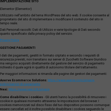
IMPLEMENTAZIONE SITO
Elementor (Elementor)
Utilizzato nell'ambito del tema WordPress del sito web. Il cookie consente al
proprietario del sito di implementare o modificare il contenuto del sito in
tempo reale.
Dati Personali raccolti: Dati di Utilizzo e varie tipologie di Dati secondo
quanto specificato dalla privacy policy del servizio.
Privacy Policy
GESTIONE PAGAMENTI
I dati dei pagamenti, gestiti in formato criptato e secondo i requisiti di
sicurezza previsti, non transitano sui server di Zucchetti Software Giuridico
ma vengono acquisiti direttamente dal gestore del servizio di pagamento
richiesto il quale agirà in qualità di autonomo titolare del trattamento.
Per maggiori informazioni si rimanda alle pagine dei gestori dei pagamenti:
Axerve Ecommerce Solutions
:
https://www.axerve.com/privacy-
policy/servizi-di-pagamento
Nexi
:
https://www.nexi.it/it/privacy
Come disabilitare i cookies
- Gli utenti hanno la possibilità di rimuovere i
cookie in qualsiasi momento attraverso le impostazioni del browser. I
cookies memorizzati sul disco fisso del tuo dispositivo possono comunque
essere cancellati ed è inoltre possibile disabilitare i cookies seguendo le