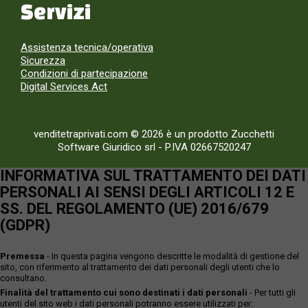
Servizi
Assistenza tecnica/operativa
Sicurezza
Condizioni di partecipazione
Digital Services Act
venditetraprivati.com © 2026 è un prodotto Zucchetti
Software Giuridico srl
-
P.IVA 02667520247
INFORMATIVA SUL TRATTAMENTO DEI DATI
PERSONALI AI SENSI DEGLI ARTICOLI 12 E
SS. DEL REGOLAMENTO (UE) 2016/679
(GDPR)
Premessa
- In questa pagina vengono descritte le modalità di gestione del
sito, con riferimento al trattamento dei dati personali degli utenti che lo
consultano.
Finalità del trattamento cui sono destinati i dati personali
- Per tutti gli
utenti del sito web i dati personali potranno essere utilizzati per: