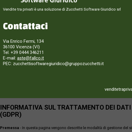
Vendite tra privati è una soluzione di Zucchetti Software Giuridico srl
Contattaci
Via Enrico Fermi, 134
36100 Vicenza (VI)
Tel. +39 0444 346211
E-mail:
aste@fallco.it
PEC: zucchettisoftwaregiuridico@gruppozucchetti.it
venditetrapriv
INFORMATIVA SUL TRATTAMENTO DEI DATI P
(GDPR)
Premessa
- In questa pagina vengono descritte le modalità di gestione del sit