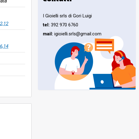
ata
I Gioielli srls di Gori Luigi
2,12
tel:
392 970 6760
mail:
igioielli.srls@gmail.com
6,14