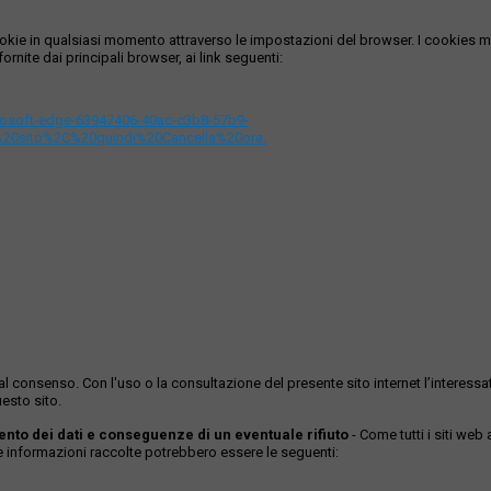
i cookie in qualsiasi momento attraverso le impostazioni del browser. I cooki
ornite dai principali browser, ai link seguenti:
icrosoft-edge-63947406-40ac-c3b8-57b9-
%20sito%2C%20quindi%20Cancella%20ora.
ase al consenso. Con l'uso o la consultazione del presente sito internet l’inter
esto sito.
mento dei dati e conseguenze di un eventuale rifiuto
- Come tutti i siti web
Le informazioni raccolte potrebbero essere le seguenti: