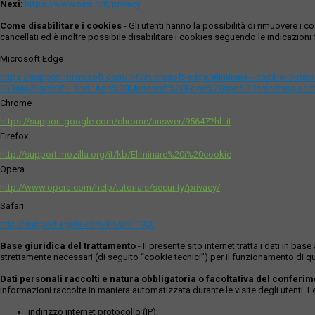
Nexi
:
https://www.nexi.it/it/privacy
Come disabilitare i cookies
- Gli utenti hanno la possibilità di rimuovere 
cancellati ed è inoltre possibile disabilitare i cookies seguendo le indicazioni f
Microsoft Edge
https://support.microsoft.com/it-it/microsoft-edge/eliminare-i-cookie-in-m
2a946a29ae09#:~:text=Apri%20Microsoft%20Edge%20and%20seleziona,del
Chrome
https://support.google.com/chrome/answer/95647?hl=it
Firefox
http://support.mozilla.org/it/kb/Eliminare%20i%20cookie
Opera
http://www.opera.com/help/tutorials/security/privacy/
Safari
http://support.apple.com/kb/ph11920
Base giuridica del trattamento
- Il presente sito internet tratta i dati in b
strettamente necessari (di seguito “cookie tecnici”) per il funzionamento di qu
Dati personali raccolti e natura obbligatoria o facoltativa del conferi
informazioni raccolte in maniera automatizzata durante le visite degli utenti. 
indirizzo internet protocollo (IP);