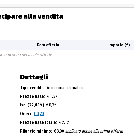
ecipare alla vendita
Data offerta
Importo (€)
o non sono pervenute offerte
Dettagli
Tipo vendita:
Asincrona telematica
Prezzo base:
€ 1,57
Iva: (22,00%)
€ 0,35
Oneri:
€ 0,20
Prezzo base totale:
€ 2,12
Rilancio minimo:
€ 3,00
applicato anche alla prima offerta