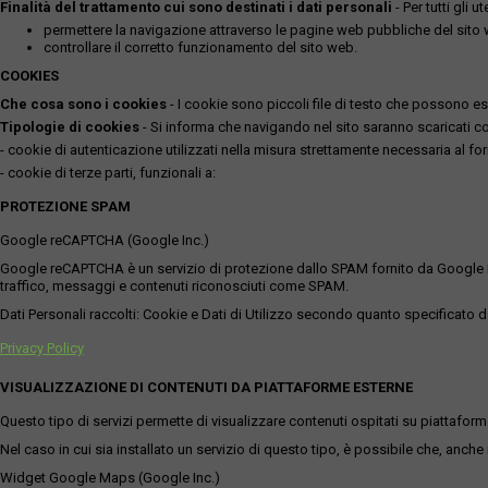
Finalità del trattamento cui sono destinati i dati personali
- Per tutti gli 
permettere la navigazione attraverso le pagine web pubbliche del sito
controllare il corretto funzionamento del sito web.
COOKIES
Che cosa sono i cookies
- I cookie sono piccoli file di testo che possono esse
Tipologie di cookies
- Si informa che navigando nel sito saranno scaricati coo
- cookie di autenticazione utilizzati nella misura strettamente necessaria al for
- cookie di terze parti, funzionali a:
PROTEZIONE SPAM
Google reCAPTCHA (Google Inc.)
Google reCAPTCHA è un servizio di protezione dallo SPAM fornito da Google Inc. Q
traffico, messaggi e contenuti riconosciuti come SPAM.
Dati Personali raccolti: Cookie e Dati di Utilizzo secondo quanto specificato da
Privacy Policy
VISUALIZZAZIONE DI CONTENUTI DA PIATTAFORME ESTERNE
Questo tipo di servizi permette di visualizzare contenuti ospitati su piattafor
Nel caso in cui sia installato un servizio di questo tipo, è possibile che, anche ne
Widget Google Maps (Google Inc.)