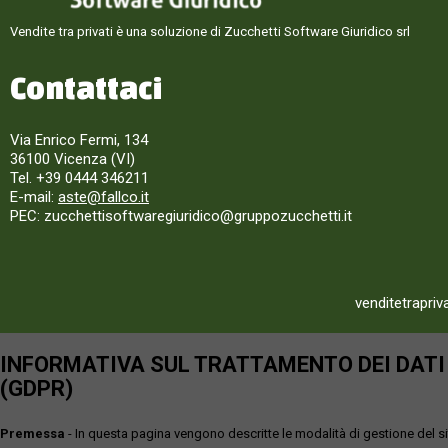
Vendite tra privati è una soluzione di Zucchetti Software Giuridico srl
Contattaci
Via Enrico Fermi, 134
36100 Vicenza (VI)
Tel. +39 0444 346211
E-mail:
aste@fallco.it
PEC: zucchettisoftwaregiuridico@gruppozucchetti.it
venditetrapriv
INFORMATIVA SUL TRATTAMENTO DEI DATI P
(GDPR)
Premessa
- In questa pagina vengono descritte le modalità di gestione del sit