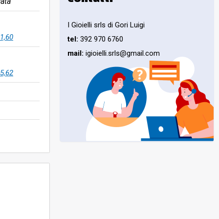
ata
I Gioielli srls di Gori Luigi
1,60
tel:
392 970 6760
mail:
igioielli.srls@gmail.com
5,62