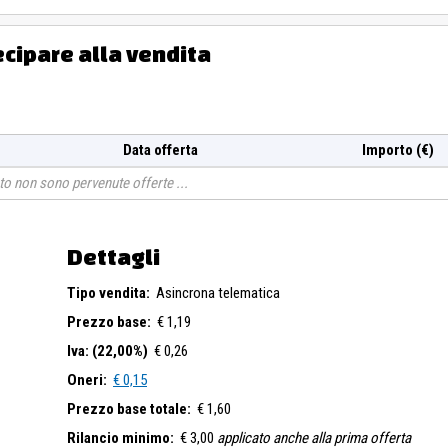
ecipare alla vendita
Data offerta
Importo (€)
o non sono pervenute offerte
Dettagli
Tipo vendita:
Asincrona telematica
Prezzo base:
€ 1,19
Iva: (22,00%)
€ 0,26
Oneri:
€ 0,15
Prezzo base totale:
€ 1,60
Rilancio minimo:
€ 3,00
applicato anche alla prima offerta