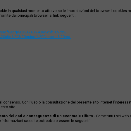
i cookie in qualsiasi momento attraverso le impostazioni del browser. I cooki
ornite dai principali browser, ai link seguenti:
icrosoft-edge-63947406-40ac-c3b8-57b9-
%20sito%2C%20quindi%20Cancella%20ora.
ase al consenso. Con l'uso o la consultazione del presente sito internet l’inter
esto sito.
mento dei dati e conseguenze di un eventuale rifiuto
- Come tutti i siti web
Le informazioni raccolte potrebbero essere le seguenti: