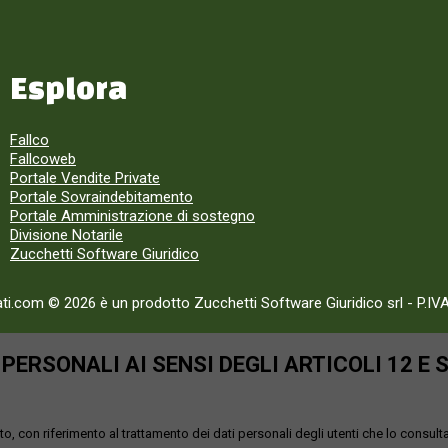
Esplora
Fallco
Fallcoweb
Portale Vendite Private
Portale Sovraindebitamento
Portale Amministrazione di sostegno
Divisione Notarile
Zucchetti Software Giuridico
ati.com © 2026 è un prodotto Zucchetti Software Giuridico srl
-
P.IV
ERSONALI AI SENSI DEGLI ARTICOLI 12 E 
o, con riferimento al trattamento dei dati personali degli utenti che lo consult