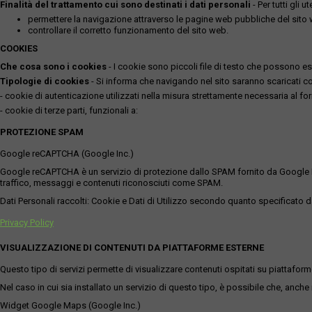
Finalità del trattamento cui sono destinati i dati personali
- Per tutti gli 
permettere la navigazione attraverso le pagine web pubbliche del sito
controllare il corretto funzionamento del sito web.
COOKIES
Che cosa sono i cookies
- I cookie sono piccoli file di testo che possono esse
Tipologie di cookies
- Si informa che navigando nel sito saranno scaricati coo
- cookie di autenticazione utilizzati nella misura strettamente necessaria al for
- cookie di terze parti, funzionali a:
PROTEZIONE SPAM
Google reCAPTCHA (Google Inc.)
Google reCAPTCHA è un servizio di protezione dallo SPAM fornito da Google Inc. Q
traffico, messaggi e contenuti riconosciuti come SPAM.
Dati Personali raccolti: Cookie e Dati di Utilizzo secondo quanto specificato da
Privacy Policy
VISUALIZZAZIONE DI CONTENUTI DA PIATTAFORME ESTERNE
Questo tipo di servizi permette di visualizzare contenuti ospitati su piattafor
Nel caso in cui sia installato un servizio di questo tipo, è possibile che, anche ne
Widget Google Maps (Google Inc.)