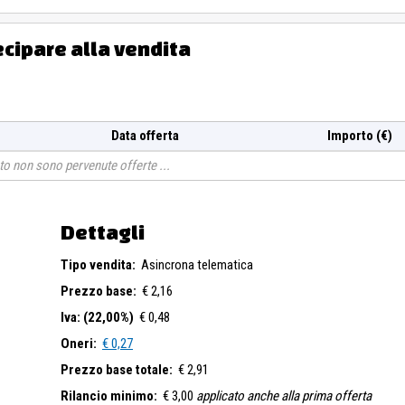
ecipare alla vendita
Data offerta
Importo (€)
o non sono pervenute offerte
Dettagli
Tipo vendita:
Asincrona telematica
Prezzo base:
€ 2,16
Iva: (22,00%)
€ 0,48
Oneri:
€ 0,27
Prezzo base totale:
€ 2,91
Rilancio minimo:
€ 3,00
applicato anche alla prima offerta