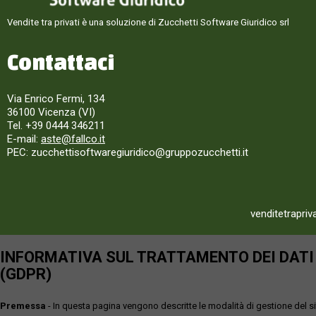
Vendite tra privati è una soluzione di Zucchetti Software Giuridico srl
Contattaci
Via Enrico Fermi, 134
36100 Vicenza (VI)
Tel. +39 0444 346211
E-mail:
aste@fallco.it
PEC: zucchettisoftwaregiuridico@gruppozucchetti.it
venditetrapriv
INFORMATIVA SUL TRATTAMENTO DEI DATI P
(GDPR)
Premessa
- In questa pagina vengono descritte le modalità di gestione del sit