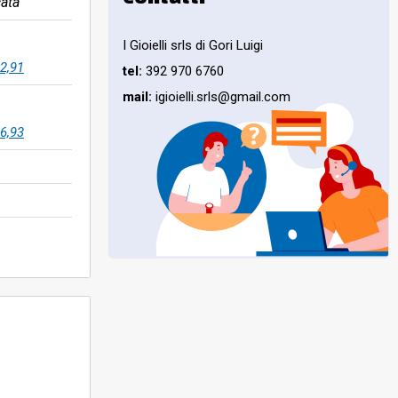
ata
I Gioielli srls di Gori Luigi
2,91
tel:
392 970 6760
mail:
igioielli.srls@gmail.com
6,93