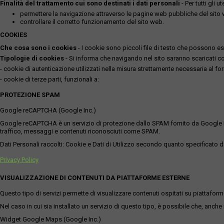
Finalità del trattamento cui sono destinati i dati personali
- Per tutti gli 
permettere la navigazione attraverso le pagine web pubbliche del sito
controllare il corretto funzionamento del sito web.
COOKIES
Che cosa sono i cookies
- I cookie sono piccoli file di testo che possono esse
Tipologie di cookies
- Si informa che navigando nel sito saranno scaricati coo
- cookie di autenticazione utilizzati nella misura strettamente necessaria al for
- cookie di terze parti, funzionali a:
PROTEZIONE SPAM
Google reCAPTCHA (Google Inc.)
Google reCAPTCHA è un servizio di protezione dallo SPAM fornito da Google Inc. Q
traffico, messaggi e contenuti riconosciuti come SPAM.
Dati Personali raccolti: Cookie e Dati di Utilizzo secondo quanto specificato da
Privacy Policy
VISUALIZZAZIONE DI CONTENUTI DA PIATTAFORME ESTERNE
Questo tipo di servizi permette di visualizzare contenuti ospitati su piattafor
Nel caso in cui sia installato un servizio di questo tipo, è possibile che, anche ne
Widget Google Maps (Google Inc.)