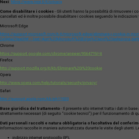
Nexi
:
https://www.nexi.it/it/privacy
Come disabilitare i cookies
- Gli utenti hanno la possibilità di rimuovere 
cancellati ed è inoltre possibile disabilitare i cookies seguendo le indicazioni f
Microsoft Edge
https://support.microsoft.com/it-it/microsoft-edge/eliminare-i-cookie-in-m
2a946a29ae09#:~:text=Apri%20Microsoft%20Edge%20and%20seleziona,del
Chrome
https://support.google.com/chrome/answer/95647?hl=it
Firefox
http://support.mozilla.org/it/kb/Eliminare%20i%20cookie
Opera
http://www.opera.com/help/tutorials/security/privacy/
Safari
http://support.apple.com/kb/ph11920
Base giuridica del trattamento
- Il presente sito internet tratta i dati in b
strettamente necessari (di seguito “cookie tecnici”) per il funzionamento di qu
Dati personali raccolti e natura obbligatoria o facoltativa del conferi
informazioni raccolte in maniera automatizzata durante le visite degli utenti. 
indirizzo internet protocollo (IP);