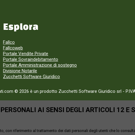
Esplora
Fallco
Fallcoweb
Portale Vendite Private
Portale Sovraindebitamento
Portale Amministrazione di sostegno
Divisione Notarile
Zucchetti Software Giuridico
ati.com © 2026 è un prodotto Zucchetti Software Giuridico srl
-
P.IV
ERSONALI AI SENSI DEGLI ARTICOLI 12 E 
o, con riferimento al trattamento dei dati personali degli utenti che lo consult