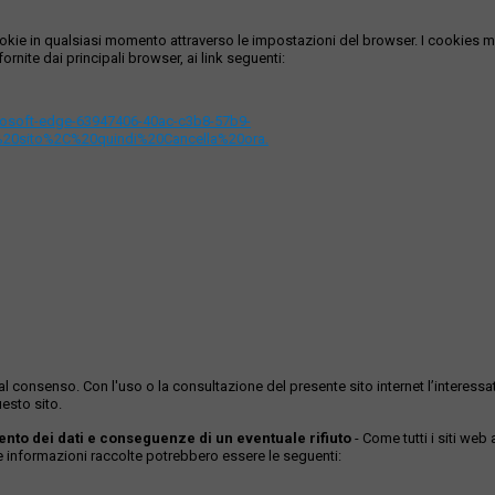
i cookie in qualsiasi momento attraverso le impostazioni del browser. I cooki
ornite dai principali browser, ai link seguenti:
icrosoft-edge-63947406-40ac-c3b8-57b9-
%20sito%2C%20quindi%20Cancella%20ora.
ase al consenso. Con l'uso o la consultazione del presente sito internet l’inter
esto sito.
mento dei dati e conseguenze di un eventuale rifiuto
- Come tutti i siti web
Le informazioni raccolte potrebbero essere le seguenti: