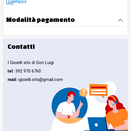
Mappa
Modalità pagamento
Contatti
I Gioielli srls di Gori Luigi
tel:
392 970 6760
mail:
igioielli.srls@gmail.com