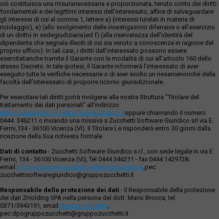
ciò costituisca una misuranecessaria e proporzionata, tenuto conto dei diritti
fondamentali e dei legittimi interessi dell’interessato, alfine di salvaguardare
gli interessi di cui al comma 1, lettere a) (interessi tutelati in materia di
riciclaggio), e) (allo svolgimento delle investigazioni difensive o all’esercizio
di un diritto in sedegiudiziaria)ed f) (alla riservatezza dell’identità del
dipendente che segnala illeciti di cui sia venuto a conoscenza in ragione del
proprio ufficio). In tali casi, i diritti dell’interessato possono essere
esercitatianche tramite il Garante con le modalità di cui all’articolo 160 dello
stesso Decreto. In tale ipotesi, il Garante informerà l’interessato di aver
eseguito tutte le verifiche necessarie o di aver svolto un riesamenonché della
facoltà dell’interessato di proporre ricorso giurisdizionale.
Per esercitare tali diritti potrà rivolgersi alla nostra Struttura "Titolare del
trattamento dei dati personali" all'indirizzo
ufficio.privacy@zucchettisofwaregiuridico.it
oppure chiamando il numero
0444. 346211 o inviando una missiva a Zucchetti Software Giuridico srl via E.
Fermi,134 - 36100 Vicenza (VI). Il Titolare Le risponderà entro 30 giorni dalla
ricezione della Sua richiesta formale.
Dati di contatto
- Zucchetti Software Giuridico s.r.l., con sede legale in via E.
Fermi, 134 - 36100 Vicenza (VI); Tel 0444.346211 - fax 0444.1429728;
email:
ufficio.privacy@zucchettisoftwaregiuridico.it
,pec:
zucchettisoftwaregiuridico@gruppozucchetti.it
Responsabile della protezione dei dati
- Il Responsabile della protezione
dei dati ZHolding SPA nella persona del dott. Mario Brocca, tel.
0371/5943191, email:
dpo@zucchetti.it
,
pec:dpogruppozucchetti@gruppozucchetti.it