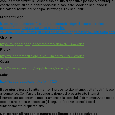
cookies memorizzati sul disco fisso del tuo dispositivo possono comunque
essere cancellati ed è inoltre possibile disabilitare i cookies seguendo le
indicazioni fornite dai principali browser, ai link seguenti:
Microsoft Edge
https://support.microsoft.com/it-it/microsoft-edge/eliminare-i-cookie-in-
microsoft-edge-63947406-40ac-c3b8-57b9-
2a946a29ae09#:~:text=Apri%20Microsoft%20Edge%20and%20seleziona,del
Chrome
https://support.google.com/chrome/answer/95647?hl=it
Firefox
http://support.mozilla.org/it/kb/Eliminare%20i%20cookie
Opera
http://www.opera.com/help/tutorials/security/privacy/
Safari
http://support.apple.com/kb/ph11920
Base giuridica del trattamento
- Il presente sito internet tratta i dati in base
al consenso. Con l'uso o la consultazione del presente sito internet
l’interessato acconsente implicitamente alla possibilità di memorizzare solo i
cookie strettamente necessari (di seguito “cookie tecnici”) per il
funzionamento di questo sito.
Dati personali raccolti e natura obbligatoria o facoltativa del