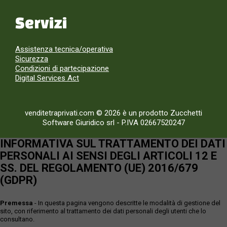
Servizi
Assistenza tecnica/operativa
Sicurezza
Condizioni di partecipazione
Digital Services Act
venditetraprivati.com © 2026 è un prodotto Zucchetti
Software Giuridico srl
-
P.IVA 02667520247
INFORMATIVA SUL TRATTAMENTO DEI DATI
PERSONALI AI SENSI DEGLI ARTICOLI 12 E
SS. DEL REGOLAMENTO (UE) 2016/679
(GDPR)
Premessa
- In questa pagina vengono descritte le modalità di gestione del
sito, con riferimento al trattamento dei dati personali degli utenti che lo
consultano.