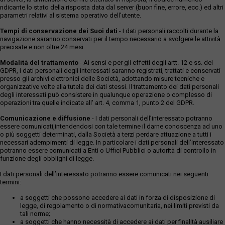
ndicante lo stato della risposta data dal server (buon fine, errore, ecc.) ed altri
parametri relativi al sistema operativo dell'utente.
Tempi di conservazione dei Suoi dati
- I dati personali raccolti durante la
navigazione saranno conservati per il tempo necessario a svolgere le attività
precisate e non oltre 24 mesi.
Modalità del trattamento
- Ai sensi e per gli effetti degli artt. 12 e ss. del
GDPR, i dati personali degli interessati saranno registrati, trattati e conservati
presso gli archivi elettronici delle Società, adottando misure tecniche e
organizzative volte alla tutela dei dati stessi. Il trattamento dei dati personali
degli interessati può consistere in qualunque operazione o complesso di
operazioni tra quelle indicate all' art. 4, comma 1, punto 2 del GDPR.
Comunicazione e diffusione
- I dati personali dell’interessato potranno
essere comunicati,intendendosi con tale termine il darne conoscenza ad uno
o più soggetti determinati, dalla Società a terzi perdare attuazione a tutti i
necessari adempimenti di legge. In particolare i dati personali dell’interessato
potranno essere comunicati a Enti o Uffici Pubblici o autorità di controllo in
funzione degli obblighi di legge.
I dati personali dell’interessato potranno essere comunicati nei seguenti
termini:
a soggetti che possono accedere ai dati in forza di disposizione di
legge, di regolamento o di normativacomunitaria, nei limiti previsti da
tali norme;
a soggetti che hanno necessità di accedere ai dati per finalità ausiliare