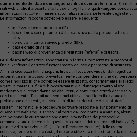
conferimento dei dati e conseguenze di un eventuale rifiuto
- Come tutti
i siti web anche il presente sito fa uso di log file, nei quali vengono conservate
informazioni raccolte in maniera automatizzata durante le visite degli utenti.
Le informazioni raccolte potrebbero essere le seguenti:
indirizzo internet protocollo (IP);
tipo di browser e parametri del dispositivo usato per connettersi al
sito;
nome dell'internet service provider (ISP);
data e orario di visita;
pagina web di provenienza del visitatore (referral) e di uscita.
Le suddette informazioni sono trattate in forma automatizzata e raccolte al
fine di verificare il corretto funzionamento del sito e per motivi di sicurezza.
Ai fini di sicurezza (filtri antispam, firewall, rilevazione virus), i dati registrati
automaticamente possono eventualmente comprendere anche dati personali
come l'indirizzo IP, che potrebbe essere utilizzato, conformemente alle leggi
vigenti in materia, al fine di bloccare tentativi di danneggiamento al sito
medesimo o di recare danno ad altri utenti, o comunque attività dannose o
costituenti reato. Tali dati non sono mai utilizzati per l'identificazione o la
profilazione dell'utente, ma solo a fini di tutela del sito e dei suoi utenti.
I sistemi informatici e le procedure software preposte al funzionamento di
questo sito web acquisiscono, nel corso del loro normale esercizio, alcuni
dati personali la cui trasmissione è implicita nell'uso dei protocolli di
comunicazione di Internet. In questa categoria di dati rientrano gli indirizzi IP,
gli indirizzi in notazione URI (Uniform Resource Identifier) delle risorse
richieste, l'orario della richiesta, il metodo utilizzato nel sottoporre la richiesta
al server, la dimensione del file ottenuto in risposta, il codice numerico