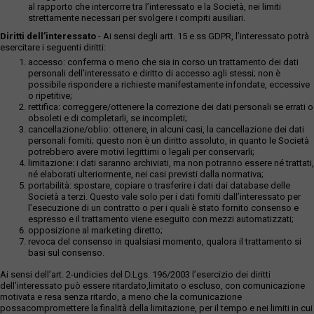
al rapporto che intercorre tra l’interessato e la Società, nei limiti
strettamente necessari per svolgere i compiti ausiliari.
Diritti dell’interessato
- Ai sensi degli artt. 15 e ss GDPR, l’interessato potrà
esercitare i seguenti diritti:
accesso: conferma o meno che sia in corso un trattamento dei dati
personali dell’interessato e diritto di accesso agli stessi; non è
possibile rispondere a richieste manifestamente infondate, eccessive
o ripetitive;
rettifica: correggere/ottenere la correzione dei dati personali se errati o
obsoleti e di completarli, se incompleti;
cancellazione/oblio: ottenere, in alcuni casi, la cancellazione dei dati
personali forniti; questo non è un diritto assoluto, in quanto le Società
potrebbero avere motivi legittimi o legali per conservarli;
limitazione: i dati saranno archiviati, ma non potranno essere né trattati,
né elaborati ulteriormente, nei casi previsti dalla normativa;
portabilità: spostare, copiare o trasferire i dati dai database delle
Società a terzi. Questo vale solo per i dati forniti dall’interessato per
l’esecuzione di un contratto o per i quali è stato fornito consenso e
espresso e il trattamento viene eseguito con mezzi automatizzati;
opposizione al marketing diretto;
revoca del consenso in qualsiasi momento, qualora il trattamento si
basi sul consenso.
Ai sensi dell’art. 2-undicies del D.Lgs. 196/2003 l’esercizio dei diritti
dell’interessato può essere ritardato,limitato o escluso, con comunicazione
motivata e resa senza ritardo, a meno che la comunicazione
possacompromettere la finalità della limitazione, per il tempo e nei limiti in cui