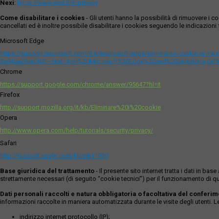
Nexi
:
https://www.nexi.it/it/privacy
Come disabilitare i cookies
- Gli utenti hanno la possibilità di rimuovere 
cancellati ed è inoltre possibile disabilitare i cookies seguendo le indicazioni f
Microsoft Edge
https://support.microsoft.com/it-it/microsoft-edge/eliminare-i-cookie-in-m
2a946a29ae09#:~:text=Apri%20Microsoft%20Edge%20and%20seleziona,del
Chrome
https://support.google.com/chrome/answer/95647?hl=it
Firefox
http://support.mozilla.org/it/kb/Eliminare%20i%20cookie
Opera
http://www.opera.com/help/tutorials/security/privacy/
Safari
http://support.apple.com/kb/ph11920
Base giuridica del trattamento
- Il presente sito internet tratta i dati in b
strettamente necessari (di seguito “cookie tecnici”) per il funzionamento di qu
Dati personali raccolti e natura obbligatoria o facoltativa del conferi
informazioni raccolte in maniera automatizzata durante le visite degli utenti. 
indirizzo internet protocollo (IP);