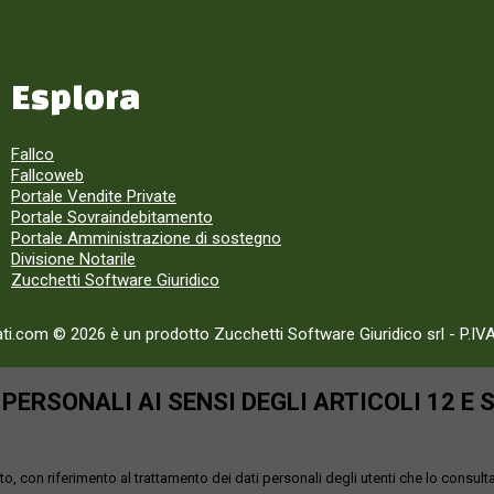
Esplora
Fallco
Fallcoweb
Portale Vendite Private
Portale Sovraindebitamento
Portale Amministrazione di sostegno
Divisione Notarile
Zucchetti Software Giuridico
ati.com © 2026 è un prodotto Zucchetti Software Giuridico srl
-
P.IV
ERSONALI AI SENSI DEGLI ARTICOLI 12 E 
o, con riferimento al trattamento dei dati personali degli utenti che lo consult