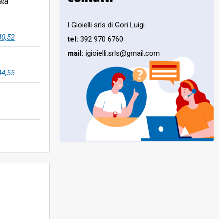
ata
I Gioielli srls di Gori Luigi
40,52
tel:
392 970 6760
mail:
igioielli.srls@gmail.com
44,55