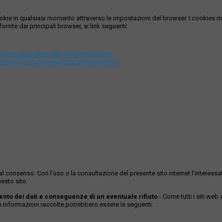
i cookie in qualsiasi momento attraverso le impostazioni del browser. I cooki
ornite dai principali browser, ai link seguenti:
icrosoft-edge-63947406-40ac-c3b8-57b9-
%20sito%2C%20quindi%20Cancella%20ora.
ase al consenso. Con l'uso o la consultazione del presente sito internet l’inter
esto sito.
mento dei dati e conseguenze di un eventuale rifiuto
- Come tutti i siti web
Le informazioni raccolte potrebbero essere le seguenti: