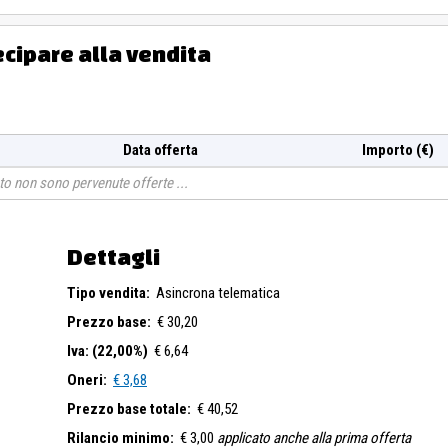
ecipare alla vendita
Data offerta
Importo (€)
o non sono pervenute offerte
Dettagli
Tipo vendita:
Asincrona telematica
Prezzo base:
€ 30,20
Iva: (22,00%)
€ 6,64
Oneri:
€ 3,68
Prezzo base totale:
€ 40,52
Rilancio minimo:
€ 3,00
applicato anche alla prima offerta