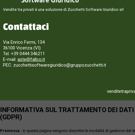
Vendite tra privati è una soluzione di Zucchetti Software Giuridico srl
Contattaci
Via Enrico Fermi, 134
36100 Vicenza (VI)
Tel. +39 0444 346211
E-mail:
aste@fallco.it
PEC: zucchettisoftwaregiuridico@gruppozucchetti.it
venditetrapriv
INFORMATIVA SUL TRATTAMENTO DEI DATI P
(GDPR)
Premessa
- In questa pagina vengono descritte le modalità di gestione del sit