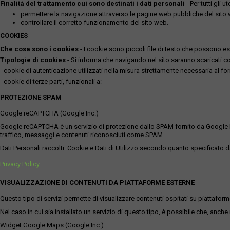
Finalità del trattamento cui sono destinati i dati personali
- Per tutti gli 
permettere la navigazione attraverso le pagine web pubbliche del sito
controllare il corretto funzionamento del sito web.
COOKIES
Che cosa sono i cookies
- I cookie sono piccoli file di testo che possono esse
Tipologie di cookies
- Si informa che navigando nel sito saranno scaricati coo
- cookie di autenticazione utilizzati nella misura strettamente necessaria al for
- cookie di terze parti, funzionali a:
PROTEZIONE SPAM
Google reCAPTCHA (Google Inc.)
Google reCAPTCHA è un servizio di protezione dallo SPAM fornito da Google Inc. Q
traffico, messaggi e contenuti riconosciuti come SPAM.
Dati Personali raccolti: Cookie e Dati di Utilizzo secondo quanto specificato da
Privacy Policy
VISUALIZZAZIONE DI CONTENUTI DA PIATTAFORME ESTERNE
Questo tipo di servizi permette di visualizzare contenuti ospitati su piattafor
Nel caso in cui sia installato un servizio di questo tipo, è possibile che, anche ne
Widget Google Maps (Google Inc.)