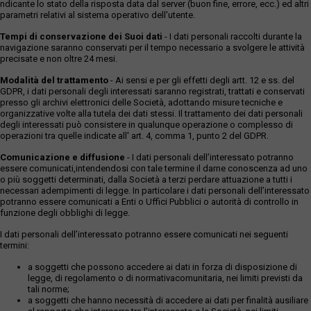
ndicante lo stato della risposta data dal server (buon fine, errore, ecc.) ed altri
parametri relativi al sistema operativo dell'utente.
Tempi di conservazione dei Suoi dati
- I dati personali raccolti durante la
navigazione saranno conservati per il tempo necessario a svolgere le attività
precisate e non oltre 24 mesi.
Modalità del trattamento
- Ai sensi e per gli effetti degli artt. 12 e ss. del
GDPR, i dati personali degli interessati saranno registrati, trattati e conservati
presso gli archivi elettronici delle Società, adottando misure tecniche e
organizzative volte alla tutela dei dati stessi. Il trattamento dei dati personali
degli interessati può consistere in qualunque operazione o complesso di
operazioni tra quelle indicate all' art. 4, comma 1, punto 2 del GDPR.
Comunicazione e diffusione
- I dati personali dell’interessato potranno
essere comunicati,intendendosi con tale termine il darne conoscenza ad uno
o più soggetti determinati, dalla Società a terzi perdare attuazione a tutti i
necessari adempimenti di legge. In particolare i dati personali dell’interessato
potranno essere comunicati a Enti o Uffici Pubblici o autorità di controllo in
funzione degli obblighi di legge.
I dati personali dell’interessato potranno essere comunicati nei seguenti
termini:
a soggetti che possono accedere ai dati in forza di disposizione di
legge, di regolamento o di normativacomunitaria, nei limiti previsti da
tali norme;
a soggetti che hanno necessità di accedere ai dati per finalità ausiliare