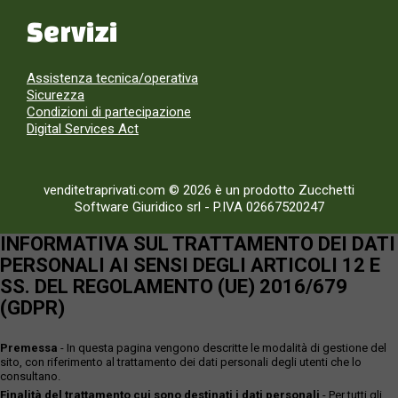
Servizi
Assistenza tecnica/operativa
Sicurezza
Condizioni di partecipazione
Digital Services Act
venditetraprivati.com © 2026 è un prodotto Zucchetti
Software Giuridico srl
-
P.IVA 02667520247
INFORMATIVA SUL TRATTAMENTO DEI DATI
PERSONALI AI SENSI DEGLI ARTICOLI 12 E
SS. DEL REGOLAMENTO (UE) 2016/679
(GDPR)
Premessa
- In questa pagina vengono descritte le modalità di gestione del
sito, con riferimento al trattamento dei dati personali degli utenti che lo
consultano.
Finalità del trattamento cui sono destinati i dati personali
- Per tutti gli