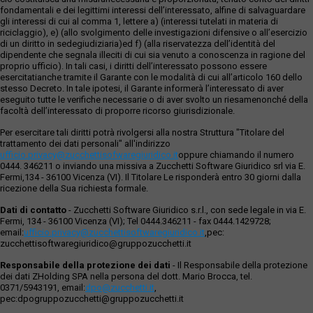
fondamentali e dei legittimi interessi dell’interessato, alfine di salvaguardare
gli interessi di cui al comma 1, lettere a) (interessi tutelati in materia di
riciclaggio), e) (allo svolgimento delle investigazioni difensive o all’esercizio
di un diritto in sedegiudiziaria)ed f) (alla riservatezza dell’identità del
dipendente che segnala illeciti di cui sia venuto a conoscenza in ragione del
proprio ufficio). In tali casi, i diritti dell’interessato possono essere
esercitatianche tramite il Garante con le modalità di cui all’articolo 160 dello
stesso Decreto. In tale ipotesi, il Garante informerà l’interessato di aver
eseguito tutte le verifiche necessarie o di aver svolto un riesamenonché della
facoltà dell’interessato di proporre ricorso giurisdizionale.
Per esercitare tali diritti potrà rivolgersi alla nostra Struttura "Titolare del
trattamento dei dati personali" all'indirizzo
ufficio.privacy@zucchettisofwaregiuridico.it
oppure chiamando il numero
0444. 346211 o inviando una missiva a Zucchetti Software Giuridico srl via E.
Fermi,134 - 36100 Vicenza (VI). Il Titolare Le risponderà entro 30 giorni dalla
ricezione della Sua richiesta formale.
Dati di contatto
- Zucchetti Software Giuridico s.r.l., con sede legale in via E.
Fermi, 134 - 36100 Vicenza (VI); Tel 0444.346211 - fax 0444.1429728;
email:
ufficio.privacy@zucchettisoftwaregiuridico.it
,pec:
zucchettisoftwaregiuridico@gruppozucchetti.it
Responsabile della protezione dei dati
- Il Responsabile della protezione
dei dati ZHolding SPA nella persona del dott. Mario Brocca, tel.
0371/5943191, email:
dpo@zucchetti.it
,
pec:dpogruppozucchetti@gruppozucchetti.it