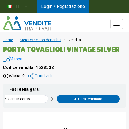
Login / Registrazione
IT
Home
Merci varie non deperibili
Vendita
PORTA TOVAGLIOLI VINTAGE SILVER
Mappa
Codice vendita: 1628532
Condividi
Visite: 9
Fasi della gara:
Gara in corso
Gara terminata