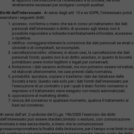
al rapporto che intercorre tra l’interessato e la Società, nei limiti
strettamente necessari per svolgere i compiti ausiliari.
Diritti dell’interessato
- Ai sensi degli artt. 15 e ss GDPR, l’interessato potrà
esercitare i seguenti diritti:
accesso: conferma o meno che sia in corso un trattamento dei dati
personali dell’interessato e diritto di accesso agli stessi; non è
possibile rispondere a richieste manifestamente infondate, eccessive
o ripetitive;
rettifica: correggere/ottenere la correzione dei dati personali se errati o
obsoleti e di completarli, se incompleti;
cancellazione/oblio: ottenere, in alcuni casi, la cancellazione dei dati
personali forniti; questo non è un diritto assoluto, in quanto le Società
potrebbero avere motivi legittimi o legali per conservarli;
limitazione: i dati saranno archiviati, ma non potranno essere né trattati,
né elaborati ulteriormente, nei casi previsti dalla normativa;
portabilità: spostare, copiare o trasferire i dati dai database delle
Società a terzi. Questo vale solo per i dati forniti dall’interessato per
l’esecuzione di un contratto o per i quali è stato fornito consenso e
espresso e il trattamento viene eseguito con mezzi automatizzati;
opposizione al marketing diretto;
revoca del consenso in qualsiasi momento, qualora il trattamento si
basi sul consenso.
Ai sensi dell’art. 2-undicies del D.Lgs. 196/2003 l’esercizio dei diritti
dell’interessato può essere ritardato,limitato o escluso, con comunicazione
motivata e resa senza ritardo, a meno che la comunicazione
possacompromettere la finalità della limitazione, per il tempo e nei limiti in cui
ciò costituisca una misuranecessaria e proporzionata, tenuto conto dei diritti