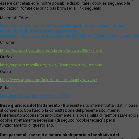
essere cancellati ed è inoltre possibile disabilitare i cookies seguendo le
indicazioni fornite dai principali browser, ai link seguenti:
Microsoft Edge
https://support.microsoft.com/it-it/microsoft-edge/eliminare-i-cookie-in-
microsoft-edge-63947406-40ac-c3b8-57b9-
2a946a29ae09#:~:text=Apri%20Microsoft%20Edge%20and%20seleziona,del
Chrome
https://support.google.com/chrome/answer/95647?hl=it
Firefox
http://support.mozilla.org/it/kb/Eliminare%20i%20cookie
Opera
http://www.opera.com/help/tutorials/security/privacy/
Safari
http://support.apple.com/kb/ph11920
Base giuridica del trattamento
- Il presente sito internet tratta i dati in base
al consenso. Con l'uso o la consultazione del presente sito internet
l’interessato acconsente implicitamente alla possibilità di memorizzare solo i
cookie strettamente necessari (di seguito “cookie tecnici”) per il
funzionamento di questo sito.
Dati personali raccolti e natura obbligatoria o facoltativa del