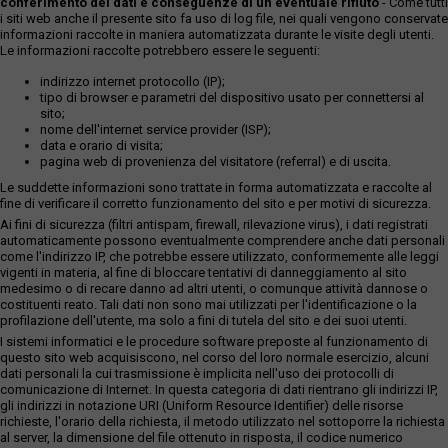
conferimento dei dati e conseguenze di un eventuale rifiuto
- Come tutti
i siti web anche il presente sito fa uso di log file, nei quali vengono conservate
informazioni raccolte in maniera automatizzata durante le visite degli utenti.
Le informazioni raccolte potrebbero essere le seguenti:
indirizzo internet protocollo (IP);
tipo di browser e parametri del dispositivo usato per connettersi al
sito;
nome dell'internet service provider (ISP);
data e orario di visita;
pagina web di provenienza del visitatore (referral) e di uscita.
Le suddette informazioni sono trattate in forma automatizzata e raccolte al
fine di verificare il corretto funzionamento del sito e per motivi di sicurezza.
Ai fini di sicurezza (filtri antispam, firewall, rilevazione virus), i dati registrati
automaticamente possono eventualmente comprendere anche dati personali
come l'indirizzo IP, che potrebbe essere utilizzato, conformemente alle leggi
vigenti in materia, al fine di bloccare tentativi di danneggiamento al sito
medesimo o di recare danno ad altri utenti, o comunque attività dannose o
costituenti reato. Tali dati non sono mai utilizzati per l'identificazione o la
profilazione dell'utente, ma solo a fini di tutela del sito e dei suoi utenti.
I sistemi informatici e le procedure software preposte al funzionamento di
questo sito web acquisiscono, nel corso del loro normale esercizio, alcuni
dati personali la cui trasmissione è implicita nell'uso dei protocolli di
comunicazione di Internet. In questa categoria di dati rientrano gli indirizzi IP,
gli indirizzi in notazione URI (Uniform Resource Identifier) delle risorse
richieste, l'orario della richiesta, il metodo utilizzato nel sottoporre la richiesta
al server, la dimensione del file ottenuto in risposta, il codice numerico