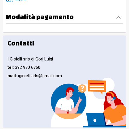
Modalità pagamento
Contatti
I Gioielli srls di Gori Luigi
tel:
392 970 6760
mail:
igioielli.srls@gmail.com