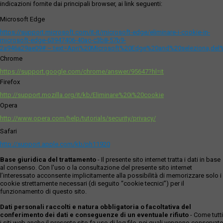
indicazioni fornite dai principali browser, ai link seguenti:
Microsoft Edge
https://support.microsoft.com/it-it/microsoft-edge/eliminare-i-cookie-in-
microsoft-edge-63947406-40ac-c3b8-57b9-
2a946a29ae09#:~:text=Apri%20Microsoft%20Edge%20and%20seleziona,del
Chrome
https://support.google.com/chrome/answer/95647?hl=it
Firefox
http://support.mozilla.org/it/kb/Eliminare%20i%20cookie
Opera
http://www.opera.com/help/tutorials/security/privacy/
Safari
http://support.apple.com/kb/ph11920
Base giuridica del trattamento
- Il presente sito internet tratta i dati in base
al consenso. Con l'uso o la consultazione del presente sito internet
l’interessato acconsente implicitamente alla possibilità di memorizzare solo i
cookie strettamente necessari (di seguito “cookie tecnici”) per il
funzionamento di questo sito.
Dati personali raccolti e natura obbligatoria o facoltativa del
conferimento dei dati e conseguenze di un eventuale rifiuto
- Come tutti
i siti web anche il presente sito fa uso di log file, nei quali vengono conservate