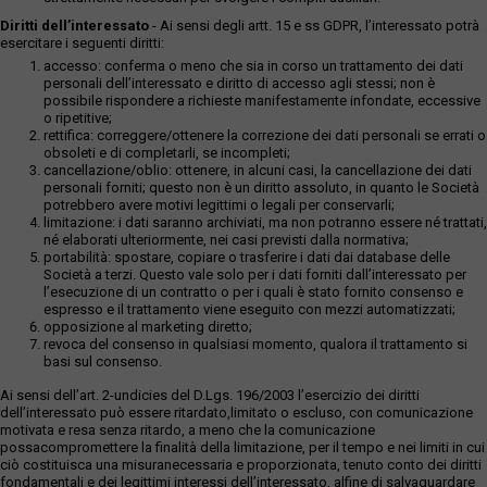
Diritti dell’interessato
- Ai sensi degli artt. 15 e ss GDPR, l’interessato potrà
esercitare i seguenti diritti:
accesso: conferma o meno che sia in corso un trattamento dei dati
personali dell’interessato e diritto di accesso agli stessi; non è
possibile rispondere a richieste manifestamente infondate, eccessive
o ripetitive;
rettifica: correggere/ottenere la correzione dei dati personali se errati o
obsoleti e di completarli, se incompleti;
cancellazione/oblio: ottenere, in alcuni casi, la cancellazione dei dati
personali forniti; questo non è un diritto assoluto, in quanto le Società
potrebbero avere motivi legittimi o legali per conservarli;
limitazione: i dati saranno archiviati, ma non potranno essere né trattati,
né elaborati ulteriormente, nei casi previsti dalla normativa;
portabilità: spostare, copiare o trasferire i dati dai database delle
Società a terzi. Questo vale solo per i dati forniti dall’interessato per
l’esecuzione di un contratto o per i quali è stato fornito consenso e
espresso e il trattamento viene eseguito con mezzi automatizzati;
opposizione al marketing diretto;
revoca del consenso in qualsiasi momento, qualora il trattamento si
basi sul consenso.
Ai sensi dell’art. 2-undicies del D.Lgs. 196/2003 l’esercizio dei diritti
dell’interessato può essere ritardato,limitato o escluso, con comunicazione
motivata e resa senza ritardo, a meno che la comunicazione
possacompromettere la finalità della limitazione, per il tempo e nei limiti in cui
ciò costituisca una misuranecessaria e proporzionata, tenuto conto dei diritti
fondamentali e dei legittimi interessi dell’interessato, alfine di salvaguardare