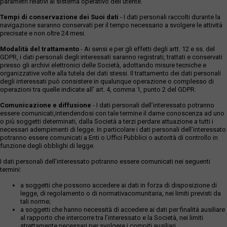
parametri relativi al sistema operativo dell'utente.
Tempi di conservazione dei Suoi dati
- I dati personali raccolti durante la
navigazione saranno conservati per il tempo necessario a svolgere le attività
precisate e non oltre 24 mesi.
Modalità del trattamento
- Ai sensi e per gli effetti degli artt. 12 e ss. del
GDPR, i dati personali degli interessati saranno registrati, trattati e conservati
presso gli archivi elettronici delle Società, adottando misure tecniche e
organizzative volte alla tutela dei dati stessi. Il trattamento dei dati personali
degli interessati può consistere in qualunque operazione o complesso di
operazioni tra quelle indicate all' art. 4, comma 1, punto 2 del GDPR.
Comunicazione e diffusione
- I dati personali dell’interessato potranno
essere comunicati,intendendosi con tale termine il darne conoscenza ad uno
o più soggetti determinati, dalla Società a terzi perdare attuazione a tutti i
necessari adempimenti di legge. In particolare i dati personali dell’interessato
potranno essere comunicati a Enti o Uffici Pubblici o autorità di controllo in
funzione degli obblighi di legge.
I dati personali dell’interessato potranno essere comunicati nei seguenti
termini:
a soggetti che possono accedere ai dati in forza di disposizione di
legge, di regolamento o di normativacomunitaria, nei limiti previsti da
tali norme;
a soggetti che hanno necessità di accedere ai dati per finalità ausiliare
al rapporto che intercorre tra l’interessato e la Società, nei limiti
strettamente necessari per svolgere i compiti ausiliari.