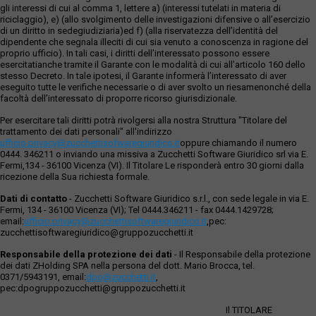
gli interessi di cui al comma 1, lettere a) (interessi tutelati in materia di
riciclaggio), e) (allo svolgimento delle investigazioni difensive o all’esercizio
di un diritto in sedegiudiziaria)ed f) (alla riservatezza dell’identità del
dipendente che segnala illeciti di cui sia venuto a conoscenza in ragione del
proprio ufficio). In tali casi, i diritti dell’interessato possono essere
esercitatianche tramite il Garante con le modalità di cui all’articolo 160 dello
stesso Decreto. In tale ipotesi, il Garante informerà l’interessato di aver
eseguito tutte le verifiche necessarie o di aver svolto un riesamenonché della
facoltà dell’interessato di proporre ricorso giurisdizionale.
Per esercitare tali diritti potrà rivolgersi alla nostra Struttura "Titolare del
trattamento dei dati personali" all'indirizzo
ufficio.privacy@zucchettisofwaregiuridico.it
oppure chiamando il numero
0444. 346211 o inviando una missiva a Zucchetti Software Giuridico srl via E.
Fermi,134 - 36100 Vicenza (VI). Il Titolare Le risponderà entro 30 giorni dalla
ricezione della Sua richiesta formale.
Dati di contatto
- Zucchetti Software Giuridico s.r.l., con sede legale in via E.
Fermi, 134 - 36100 Vicenza (VI); Tel 0444.346211 - fax 0444.1429728;
email:
ufficio.privacy@zucchettisoftwaregiuridico.it
,pec:
zucchettisoftwaregiuridico@gruppozucchetti.it
Responsabile della protezione dei dati
- Il Responsabile della protezione
dei dati ZHolding SPA nella persona del dott. Mario Brocca, tel.
0371/5943191, email:
dpo@zucchetti.it
,
pec:dpogruppozucchetti@gruppozucchetti.it
Il TITOLARE