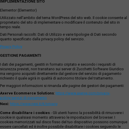
IMPLEMENTAZIONE SITO
Elementor (Elementor)
Utilizzato nell'ambito del tema WordPress del sito web. Il cookie consente al
proprietario del sito di implementare o modificare il contenuto del sito in
tempo reale.
Dati Personali raccolti: Dati di Utilizzo e varie tipologie di Dati secondo
quanto specificato dalla privacy policy del servizio.
Privacy Policy
GESTIONE PAGAMENTI
I dati dei pagamenti, gestiti in formato criptato e secondo i requisiti di
sicurezza previsti, non transitano sui server di Zucchetti Software Giuridico
ma vengono acquisiti direttamente dal gestore del servizio di pagamento
richiesto il quale agirà in qualità di autonomo titolare del trattamento.
Per maggiori informazioni si rimanda alle pagine dei gestori dei pagamenti:
Axerve Ecommerce Solutions
:
https://www.axerve.com/privacy-
policy/servizi-di-pagamento
Nexi
:
https://www.nexi.it/it/privacy
Come disabilitare i cookies
- Gli utenti hanno la possibilità di rimuovere i
cookie in qualsiasi momento attraverso le impostazioni del browser. I
cookies memorizzati sul disco fisso del tuo dispositivo possono comunque
essere cancellati ed è inoltre possibile disabilitare i cookies seguendo le