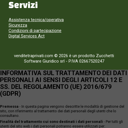
Servizi
Assistenza tecnica/operativa
Sicurezza
Condizioni di partecipazione
Digital Services Act
venditetraprivati.com © 2026 è un prodotto Zucchetti
Software Giuridico srl
-
P.IVA 02667520247
INFORMATIVA SUL TRATTAMENTO DEI DATI
PERSONALI AI SENSI DEGLI ARTICOLI 12 E
SS. DEL REGOLAMENTO (UE) 2016/679
(GDPR)
Premessa
- In questa pagina vengono descritte le modalità di gestione del
sito, con riferimento al trattamento dei dati personali degli utenti che lo
consultano.
Finalità del trattamento cui sono destinati i dati personali
- Per tutti gli
utenti del sito web i dati personali potranno essere utilizzati per: