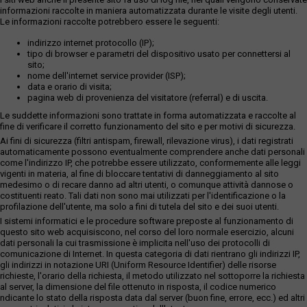
informazioni raccolte in maniera automatizzata durante le visite degli utenti.
Le informazioni raccolte potrebbero essere le seguenti:
indirizzo internet protocollo (IP);
tipo di browser e parametri del dispositivo usato per connettersi al
sito;
nome dell'internet service provider (ISP);
data e orario di visita;
pagina web di provenienza del visitatore (referral) e di uscita.
Le suddette informazioni sono trattate in forma automatizzata e raccolte al
fine di verificare il corretto funzionamento del sito e per motivi di sicurezza.
Ai fini di sicurezza (filtri antispam, firewall, rilevazione virus), i dati registrati
automaticamente possono eventualmente comprendere anche dati personali
come l'indirizzo IP, che potrebbe essere utilizzato, conformemente alle leggi
vigenti in materia, al fine di bloccare tentativi di danneggiamento al sito
medesimo o di recare danno ad altri utenti, o comunque attività dannose o
costituenti reato. Tali dati non sono mai utilizzati per l'identificazione o la
profilazione dell'utente, ma solo a fini di tutela del sito e dei suoi utenti.
I sistemi informatici e le procedure software preposte al funzionamento di
questo sito web acquisiscono, nel corso del loro normale esercizio, alcuni
dati personali la cui trasmissione è implicita nell'uso dei protocolli di
comunicazione di Internet. In questa categoria di dati rientrano gli indirizzi IP,
gli indirizzi in notazione URI (Uniform Resource Identifier) delle risorse
richieste, l'orario della richiesta, il metodo utilizzato nel sottoporre la richiesta
al server, la dimensione del file ottenuto in risposta, il codice numerico
ndicante lo stato della risposta data dal server (buon fine, errore, ecc.) ed altri