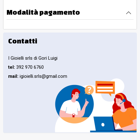
Modalità pagamento
Contatti
I Gioielli srls di Gori Luigi
tel:
392 970 6760
mail:
igioielli.srls@gmail.com