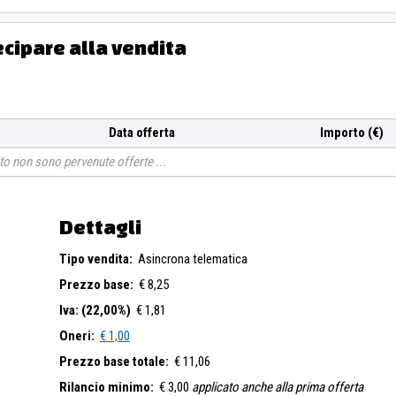
ecipare alla vendita
Data offerta
Importo (€)
o non sono pervenute offerte
Dettagli
Tipo vendita:
Asincrona telematica
Prezzo base:
€ 8,25
Iva: (22,00%)
€ 1,81
Oneri:
€ 1,00
Prezzo base totale:
€ 11,06
Rilancio minimo:
€ 3,00
applicato anche alla prima offerta