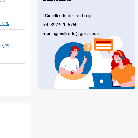
ata
I Gioielli srls di Gori Luigi
11,06
tel:
392 970 6760
mail:
igioielli.srls@gmail.com
15,09