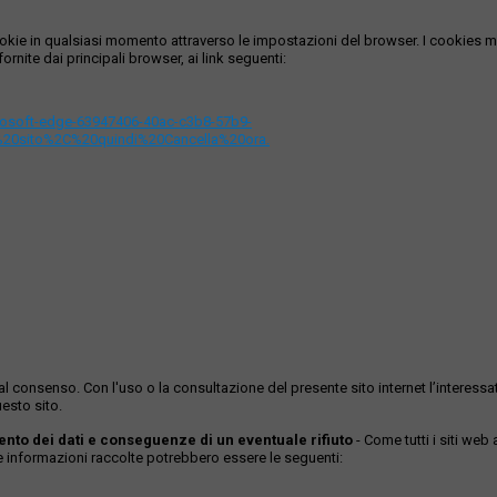
i cookie in qualsiasi momento attraverso le impostazioni del browser. I cooki
ornite dai principali browser, ai link seguenti:
icrosoft-edge-63947406-40ac-c3b8-57b9-
%20sito%2C%20quindi%20Cancella%20ora.
ase al consenso. Con l'uso o la consultazione del presente sito internet l’inter
esto sito.
mento dei dati e conseguenze di un eventuale rifiuto
- Come tutti i siti web
Le informazioni raccolte potrebbero essere le seguenti: