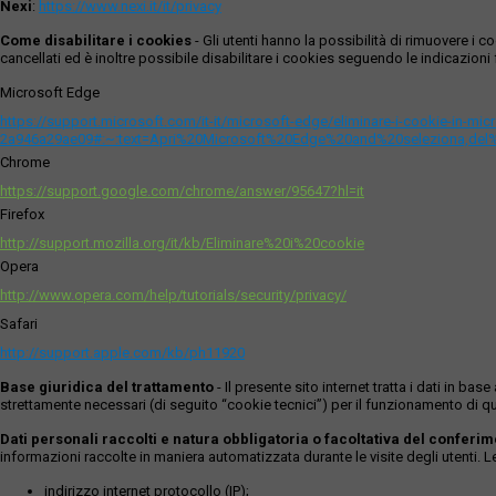
Nexi
:
https://www.nexi.it/it/privacy
Come disabilitare i cookies
- Gli utenti hanno la possibilità di rimuovere 
cancellati ed è inoltre possibile disabilitare i cookies seguendo le indicazioni f
Microsoft Edge
https://support.microsoft.com/it-it/microsoft-edge/eliminare-i-cookie-in-m
2a946a29ae09#:~:text=Apri%20Microsoft%20Edge%20and%20seleziona,del
Chrome
https://support.google.com/chrome/answer/95647?hl=it
Firefox
http://support.mozilla.org/it/kb/Eliminare%20i%20cookie
Opera
http://www.opera.com/help/tutorials/security/privacy/
Safari
http://support.apple.com/kb/ph11920
Base giuridica del trattamento
- Il presente sito internet tratta i dati in b
strettamente necessari (di seguito “cookie tecnici”) per il funzionamento di qu
Dati personali raccolti e natura obbligatoria o facoltativa del conferi
informazioni raccolte in maniera automatizzata durante le visite degli utenti. 
indirizzo internet protocollo (IP);