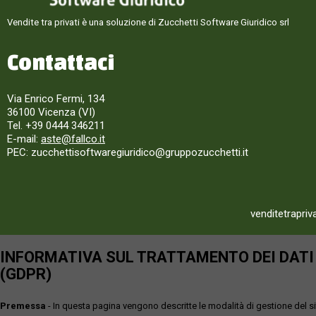
Vendite tra privati è una soluzione di Zucchetti Software Giuridico srl
Contattaci
Via Enrico Fermi, 134
36100 Vicenza (VI)
Tel. +39 0444 346211
E-mail:
aste@fallco.it
PEC: zucchettisoftwaregiuridico@gruppozucchetti.it
venditetrapriv
INFORMATIVA SUL TRATTAMENTO DEI DATI P
(GDPR)
Premessa
- In questa pagina vengono descritte le modalità di gestione del sit