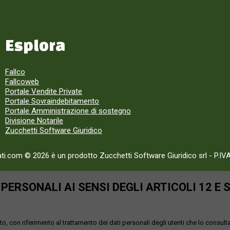
Esplora
Fallco
Fallcoweb
Portale Vendite Private
Portale Sovraindebitamento
Portale Amministrazione di sostegno
Divisione Notarile
Zucchetti Software Giuridico
ati.com © 2026 è un prodotto Zucchetti Software Giuridico srl
-
P.IV
ERSONALI AI SENSI DEGLI ARTICOLI 12 E 
o, con riferimento al trattamento dei dati personali degli utenti che lo consult