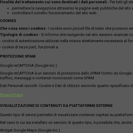
Finalità del trattamento cui sono destinati i dati personali
- Per tutti gli 
permettere la navigazione attraverso le pagine web pubbliche del sito
controllare il corretto funzionamento del sito web.
COOKIES
Che cosa sono i cookies
- I cookie sono piccoli file di testo che possono esse
Tipologie di cookies
- Si informa che navigando nel sito saranno scaricati coo
- cookie di autenticazione utilizzati nella misura strettamente necessaria al for
- cookie di terze parti, funzionali a:
PROTEZIONE SPAM
Google reCAPTCHA (Google Inc.)
Google reCAPTCHA è un servizio di protezione dallo SPAM fornito da Google Inc. Q
traffico, messaggi e contenuti riconosciuti come SPAM.
Dati Personali raccolti: Cookie e Dati di Utilizzo secondo quanto specificato da
Privacy Policy
VISUALIZZAZIONE DI CONTENUTI DA PIATTAFORME ESTERNE
Questo tipo di servizi permette di visualizzare contenuti ospitati su piattafor
Nel caso in cui sia installato un servizio di questo tipo, è possibile che, anche ne
Widget Google Maps (Google Inc.)