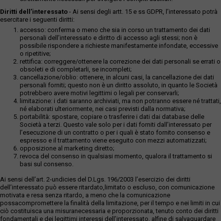
Diritti dell’interessato
- Ai sensi degli artt. 15 e ss GDPR, l’interessato potrà
esercitare i seguenti diritti:
accesso: conferma o meno che sia in corso un trattamento dei dati
personali dell’interessato e diritto di accesso agli stessi; non è
possibile rispondere a richieste manifestamente infondate, eccessive
o ripetitive;
rettifica: correggere/ottenere la correzione dei dati personali se errati o
obsoleti e di completarli, se incompleti;
cancellazione/oblio: ottenere, in alcuni casi, la cancellazione dei dati
personali forniti; questo non è un diritto assoluto, in quanto le Società
potrebbero avere motivi legittimi o legali per conservarli;
limitazione: i dati saranno archiviati, ma non potranno essere né trattati,
né elaborati ulteriormente, nei casi previsti dalla normativa;
portabilità: spostare, copiare o trasferire i dati dai database delle
Società a terzi. Questo vale solo per i dati forniti dall’interessato per
l’esecuzione di un contratto o per i quali è stato fornito consenso e
espresso e il trattamento viene eseguito con mezzi automatizzati;
opposizione al marketing diretto;
revoca del consenso in qualsiasi momento, qualora il trattamento si
basi sul consenso.
Ai sensi dell’art. 2-undicies del D.Lgs. 196/2003 l’esercizio dei diritti
dell’interessato può essere ritardato,limitato o escluso, con comunicazione
motivata e resa senza ritardo, a meno che la comunicazione
possacompromettere la finalità della limitazione, per il tempo e nei limiti in cui
ciò costituisca una misuranecessaria e proporzionata, tenuto conto dei diritti
fondamentali e dei legittimi interessi dell’interessato, alfine di salvaguardare