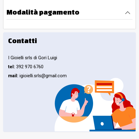
Modalità pagamento
Contatti
I Gioielli srls di Gori Luigi
tel:
392 970 6760
mail:
igioielli.srls@gmail.com