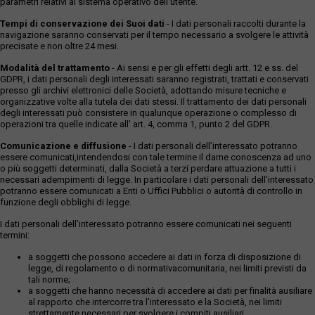
parametri relativi al sistema operativo dell'utente.
Tempi di conservazione dei Suoi dati
- I dati personali raccolti durante la
navigazione saranno conservati per il tempo necessario a svolgere le attività
precisate e non oltre 24 mesi.
Modalità del trattamento
- Ai sensi e per gli effetti degli artt. 12 e ss. del
GDPR, i dati personali degli interessati saranno registrati, trattati e conservati
presso gli archivi elettronici delle Società, adottando misure tecniche e
organizzative volte alla tutela dei dati stessi. Il trattamento dei dati personali
degli interessati può consistere in qualunque operazione o complesso di
operazioni tra quelle indicate all' art. 4, comma 1, punto 2 del GDPR.
Comunicazione e diffusione
- I dati personali dell’interessato potranno
essere comunicati,intendendosi con tale termine il darne conoscenza ad uno
o più soggetti determinati, dalla Società a terzi perdare attuazione a tutti i
necessari adempimenti di legge. In particolare i dati personali dell’interessato
potranno essere comunicati a Enti o Uffici Pubblici o autorità di controllo in
funzione degli obblighi di legge.
I dati personali dell’interessato potranno essere comunicati nei seguenti
termini:
a soggetti che possono accedere ai dati in forza di disposizione di
legge, di regolamento o di normativacomunitaria, nei limiti previsti da
tali norme;
a soggetti che hanno necessità di accedere ai dati per finalità ausiliare
al rapporto che intercorre tra l’interessato e la Società, nei limiti
strettamente necessari per svolgere i compiti ausiliari.