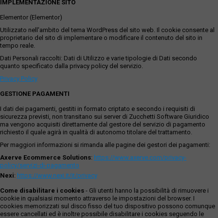
IMPLEMENTAZIONE SITO
Elementor (Elementor)
Utilizzato nell'ambito del tema WordPress del sito web. Il cookie consente al
proprietario del sito di implementare o modificare il contenuto del sito in
tempo reale.
Dati Personali raccolti: Dati di Utilizzo e varie tipologie di Dati secondo
quanto specificato dalla privacy policy del servizio.
Privacy Policy
GESTIONE PAGAMENTI
I dati dei pagamenti, gestiti in formato criptato e secondo i requisiti di
sicurezza previsti, non transitano sui server di Zucchetti Software Giuridico
ma vengono acquisiti direttamente dal gestore del servizio di pagamento
richiesto il quale agirà in qualità di autonomo titolare del trattamento.
Per maggiori informazioni si rimanda alle pagine dei gestori dei pagamenti:
Axerve Ecommerce Solutions
:
https://www.axerve.com/privacy-
policy/servizi-di-pagamento
Nexi
:
https://www.nexi.it/it/privacy
Come disabilitare i cookies
- Gli utenti hanno la possibilità di rimuovere i
cookie in qualsiasi momento attraverso le impostazioni del browser. I
cookies memorizzati sul disco fisso del tuo dispositivo possono comunque
essere cancellati ed è inoltre possibile disabilitare i cookies seguendo le