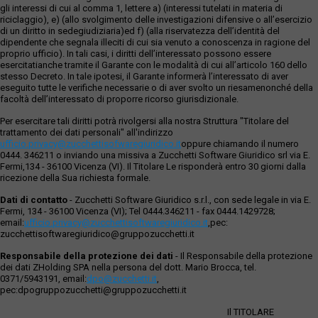
gli interessi di cui al comma 1, lettere a) (interessi tutelati in materia di
riciclaggio), e) (allo svolgimento delle investigazioni difensive o all’esercizio
di un diritto in sedegiudiziaria)ed f) (alla riservatezza dell’identità del
dipendente che segnala illeciti di cui sia venuto a conoscenza in ragione del
proprio ufficio). In tali casi, i diritti dell’interessato possono essere
esercitatianche tramite il Garante con le modalità di cui all’articolo 160 dello
stesso Decreto. In tale ipotesi, il Garante informerà l’interessato di aver
eseguito tutte le verifiche necessarie o di aver svolto un riesamenonché della
facoltà dell’interessato di proporre ricorso giurisdizionale.
Per esercitare tali diritti potrà rivolgersi alla nostra Struttura "Titolare del
trattamento dei dati personali" all'indirizzo
ufficio.privacy@zucchettisofwaregiuridico.it
oppure chiamando il numero
0444. 346211 o inviando una missiva a Zucchetti Software Giuridico srl via E.
Fermi,134 - 36100 Vicenza (VI). Il Titolare Le risponderà entro 30 giorni dalla
ricezione della Sua richiesta formale.
Dati di contatto
- Zucchetti Software Giuridico s.r.l., con sede legale in via E.
Fermi, 134 - 36100 Vicenza (VI); Tel 0444.346211 - fax 0444.1429728;
email:
ufficio.privacy@zucchettisoftwaregiuridico.it
,pec:
zucchettisoftwaregiuridico@gruppozucchetti.it
Responsabile della protezione dei dati
- Il Responsabile della protezione
dei dati ZHolding SPA nella persona del dott. Mario Brocca, tel.
0371/5943191, email:
dpo@zucchetti.it
,
pec:dpogruppozucchetti@gruppozucchetti.it
Il TITOLARE