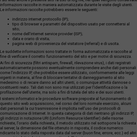
informazioni raccolte in maniera automatizzata durante le visite degli utenti.
Le informazioni raccolte potrebbero essere le seguenti:
indirizzo internet protocollo (IP);
tipo di browser e parametri del dispositivo usato per connettersi al
sito;
nome dell'internet service provider (ISP);
data e orario di visita;
pagina web di provenienza del visitatore (referral) e di uscita.
Le suddette informazioni sono trattate in forma automatizzata e raccolte al
fine di verificare il corretto funzionamento del sito e per motivi di sicurezza.
Ai fini di sicurezza (filtri antispam, firewall, rilevazione virus), i dati registrati
automaticamente possono eventualmente comprendere anche dati personali
come l'indirizzo IP, che potrebbe essere utilizzato, conformemente alle leggi
vigenti in materia, al fine di bloccare tentativi di danneggiamento al sito
medesimo o di recare danno ad altri utenti, o comunque attività dannose o
costituenti reato. Tali dati non sono mai utilizzati per l'identificazione o la
profilazione dell'utente, ma solo a fini di tutela del sito e dei suoi utenti.
I sistemi informatici e le procedure software preposte al funzionamento di
questo sito web acquisiscono, nel corso del loro normale esercizio, alcuni
dati personali la cui trasmissione è implicita nell'uso dei protocolli di
comunicazione di Internet. In questa categoria di dati rientrano gli indirizzi IP,
gli indirizzi in notazione URI (Uniform Resource Identifier) delle risorse
richieste, l'orario della richiesta, il metodo utilizzato nel sottoporre la richiesta
al server, la dimensione del file ottenuto in risposta, il codice numerico
ndicante lo stato della risposta data dal server (buon fine, errore, ecc.) ed altri