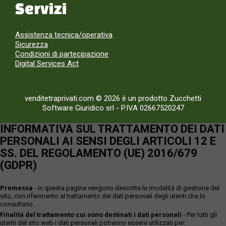
Servizi
Assistenza tecnica/operativa
Sicurezza
Condizioni di partecipazione
Digital Services Act
venditetraprivati.com © 2026 è un prodotto Zucchetti
Software Giuridico srl
-
P.IVA 02667520247
INFORMATIVA SUL TRATTAMENTO DEI DATI
PERSONALI AI SENSI DEGLI ARTICOLI 12 E
SS. DEL REGOLAMENTO (UE) 2016/679
(GDPR)
Premessa
- In questa pagina vengono descritte le modalità di gestione del
sito, con riferimento al trattamento dei dati personali degli utenti che lo
consultano.
Finalità del trattamento cui sono destinati i dati personali
- Per tutti gli
utenti del sito web i dati personali potranno essere utilizzati per: