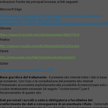
indicazioni fornite dai principali browser, ai link seguenti:
Microsoft Edge
https://support.microsoft.com/it-it/microsoft-edge/eliminare-i-cookie-in-
microsoft-edge-63947406-40ac-c3b8-57b9-
2a946a29ae09#:~:text=Apri%20Microsoft%20Edge%20and%20seleziona,del
Chrome
https://support.google.com/chrome/answer/95647?hl=it
Firefox
http://support.mozilla.org/it/kb/Eliminare%20i%20cookie
Opera
http://www.opera.com/help/tutorials/security/privacy/
Safari
http://support.apple.com/kb/ph11920
Base giuridica del trattamento
- Il presente sito internet tratta i dati in base
al consenso. Con l'uso o la consultazione del presente sito internet
l’interessato acconsente implicitamente alla possibilità di memorizzare solo i
cookie strettamente necessari (di seguito “cookie tecnici”) per il
funzionamento di questo sito.
Dati personali raccolti e natura obbligatoria o facoltativa del
conferimento dei dati e conseguenze di un eventuale rifiuto
- Come tutti
i siti web anche il presente sito fa uso di log file, nei quali vengono conservate