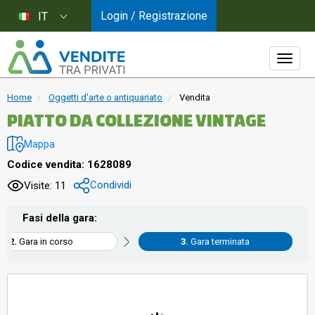
Login / Registrazione
IT
Home
Oggetti d'arte o antiquariato
Vendita
PIATTO DA COLLEZIONE VINTAGE
Mappa
Codice vendita: 1628089
Condividi
Visite: 11
Fasi della gara:
Gara in corso
Gara terminata