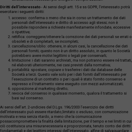
Diritti dell’interessato
- Ai sensi degli artt. 15 e ss GDPR, l’interessato potrà
esercitare i seguenti diritti:
accesso: conferma o meno che sia in corso un trattamento dei dati
personali dell’interessato e diritto di accesso agli stessi; non è
possibile rispondere a richieste manifestamente infondate, eccessive
o ripetitive;
rettifica: correggere/ottenere la correzione dei dati personali se errati o
obsoleti e di completarli, se incompleti;
cancellazione/oblio: ottenere, in alcuni casi, la cancellazione dei dati
personali forniti; questo non è un diritto assoluto, in quanto le Società
potrebbero avere motivi legittimi o legali per conservarli;
limitazione: i dati saranno archiviati, ma non potranno essere né trattati,
né elaborati ulteriormente, nei casi previsti dalla normativa;
portabilità: spostare, copiare o trasferire i dati dai database delle
Società a terzi. Questo vale solo per i dati forniti dall’interessato per
l’esecuzione di un contratto o per i quali è stato fornito consenso e
espresso e il trattamento viene eseguito con mezzi automatizzati;
opposizione al marketing diretto;
revoca del consenso in qualsiasi momento, qualora il trattamento si
basi sul consenso.
Ai sensi dell’art. 2-undicies del D.Lgs. 196/2003 l’esercizio dei diritti
dell’interessato può essere ritardato,limitato o escluso, con comunicazione
motivata e resa senza ritardo, a meno che la comunicazione
possacompromettere la finalità della limitazione, per il tempo e nei limiti in cui
ciò costituisca una misuranecessaria e proporzionata, tenuto conto dei diritti
fondamentali e dei legittimi interessi dell’interessato, alfine di salvaguardare