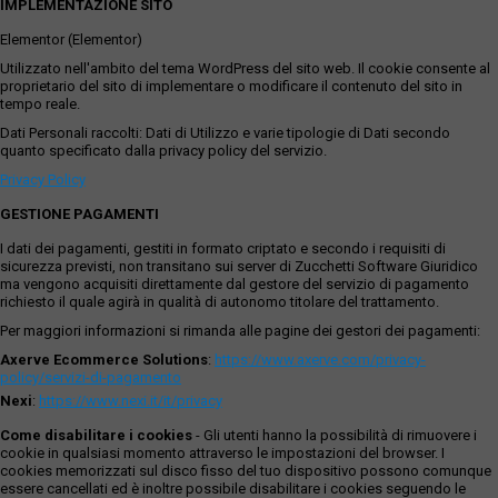
IMPLEMENTAZIONE SITO
Elementor (Elementor)
Utilizzato nell'ambito del tema WordPress del sito web. Il cookie consente al
proprietario del sito di implementare o modificare il contenuto del sito in
tempo reale.
Dati Personali raccolti: Dati di Utilizzo e varie tipologie di Dati secondo
quanto specificato dalla privacy policy del servizio.
Privacy Policy
GESTIONE PAGAMENTI
I dati dei pagamenti, gestiti in formato criptato e secondo i requisiti di
sicurezza previsti, non transitano sui server di Zucchetti Software Giuridico
ma vengono acquisiti direttamente dal gestore del servizio di pagamento
richiesto il quale agirà in qualità di autonomo titolare del trattamento.
Per maggiori informazioni si rimanda alle pagine dei gestori dei pagamenti:
Axerve Ecommerce Solutions
:
https://www.axerve.com/privacy-
policy/servizi-di-pagamento
Nexi
:
https://www.nexi.it/it/privacy
Come disabilitare i cookies
- Gli utenti hanno la possibilità di rimuovere i
cookie in qualsiasi momento attraverso le impostazioni del browser. I
cookies memorizzati sul disco fisso del tuo dispositivo possono comunque
essere cancellati ed è inoltre possibile disabilitare i cookies seguendo le