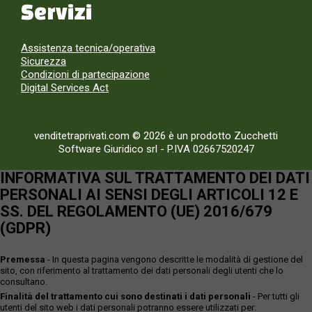
Servizi
Assistenza tecnica/operativa
Sicurezza
Condizioni di partecipazione
Digital Services Act
venditetraprivati.com © 2026 è un prodotto Zucchetti
Software Giuridico srl
-
P.IVA 02667520247
INFORMATIVA SUL TRATTAMENTO DEI DATI
PERSONALI AI SENSI DEGLI ARTICOLI 12 E
SS. DEL REGOLAMENTO (UE) 2016/679
(GDPR)
Premessa
- In questa pagina vengono descritte le modalità di gestione del
sito, con riferimento al trattamento dei dati personali degli utenti che lo
consultano.
Finalità del trattamento cui sono destinati i dati personali
- Per tutti gli
utenti del sito web i dati personali potranno essere utilizzati per: