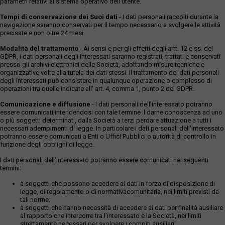
parametri relativi al sistema operativo dell'utente.
Tempi di conservazione dei Suoi dati
- I dati personali raccolti durante la
navigazione saranno conservati per il tempo necessario a svolgere le attività
precisate e non oltre 24 mesi.
Modalità del trattamento
- Ai sensi e per gli effetti degli artt. 12 e ss. del
GDPR, i dati personali degli interessati saranno registrati, trattati e conservati
presso gli archivi elettronici delle Società, adottando misure tecniche e
organizzative volte alla tutela dei dati stessi. Il trattamento dei dati personali
degli interessati può consistere in qualunque operazione o complesso di
operazioni tra quelle indicate all' art. 4, comma 1, punto 2 del GDPR.
Comunicazione e diffusione
- I dati personali dell’interessato potranno
essere comunicati,intendendosi con tale termine il darne conoscenza ad uno
o più soggetti determinati, dalla Società a terzi perdare attuazione a tutti i
necessari adempimenti di legge. In particolare i dati personali dell’interessato
potranno essere comunicati a Enti o Uffici Pubblici o autorità di controllo in
funzione degli obblighi di legge.
I dati personali dell’interessato potranno essere comunicati nei seguenti
termini:
a soggetti che possono accedere ai dati in forza di disposizione di
legge, di regolamento o di normativacomunitaria, nei limiti previsti da
tali norme;
a soggetti che hanno necessità di accedere ai dati per finalità ausiliare
al rapporto che intercorre tra l’interessato e la Società, nei limiti
strettamente necessari per svolgere i compiti ausiliari.