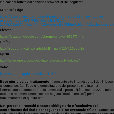
indicazioni fornite dai principali browser, ai link seguenti:
Microsoft Edge
https://support.microsoft.com/it-it/microsoft-edge/eliminare-i-cookie-in-
microsoft-edge-63947406-40ac-c3b8-57b9-
2a946a29ae09#:~:text=Apri%20Microsoft%20Edge%20and%20seleziona,del
Chrome
https://support.google.com/chrome/answer/95647?hl=it
Firefox
http://support.mozilla.org/it/kb/Eliminare%20i%20cookie
Opera
http://www.opera.com/help/tutorials/security/privacy/
Safari
http://support.apple.com/kb/ph11920
Base giuridica del trattamento
- Il presente sito internet tratta i dati in base
al consenso. Con l'uso o la consultazione del presente sito internet
l’interessato acconsente implicitamente alla possibilità di memorizzare solo i
cookie strettamente necessari (di seguito “cookie tecnici”) per il
funzionamento di questo sito.
Dati personali raccolti e natura obbligatoria o facoltativa del
conferimento dei dati e conseguenze di un eventuale rifiuto
- Come tutti
i siti web anche il presente sito fa uso di log file, nei quali vengono conservate