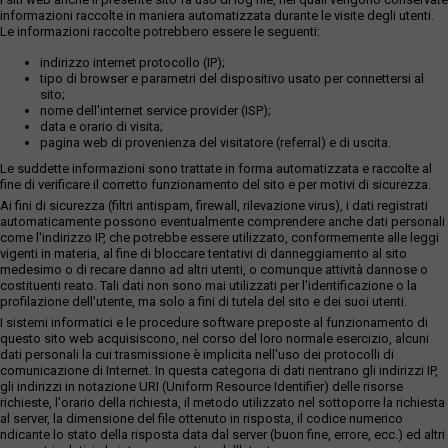
informazioni raccolte in maniera automatizzata durante le visite degli utenti.
Le informazioni raccolte potrebbero essere le seguenti:
indirizzo internet protocollo (IP);
tipo di browser e parametri del dispositivo usato per connettersi al
sito;
nome dell'internet service provider (ISP);
data e orario di visita;
pagina web di provenienza del visitatore (referral) e di uscita.
Le suddette informazioni sono trattate in forma automatizzata e raccolte al
fine di verificare il corretto funzionamento del sito e per motivi di sicurezza.
Ai fini di sicurezza (filtri antispam, firewall, rilevazione virus), i dati registrati
automaticamente possono eventualmente comprendere anche dati personali
come l'indirizzo IP, che potrebbe essere utilizzato, conformemente alle leggi
vigenti in materia, al fine di bloccare tentativi di danneggiamento al sito
medesimo o di recare danno ad altri utenti, o comunque attività dannose o
costituenti reato. Tali dati non sono mai utilizzati per l'identificazione o la
profilazione dell'utente, ma solo a fini di tutela del sito e dei suoi utenti.
I sistemi informatici e le procedure software preposte al funzionamento di
questo sito web acquisiscono, nel corso del loro normale esercizio, alcuni
dati personali la cui trasmissione è implicita nell'uso dei protocolli di
comunicazione di Internet. In questa categoria di dati rientrano gli indirizzi IP,
gli indirizzi in notazione URI (Uniform Resource Identifier) delle risorse
richieste, l'orario della richiesta, il metodo utilizzato nel sottoporre la richiesta
al server, la dimensione del file ottenuto in risposta, il codice numerico
ndicante lo stato della risposta data dal server (buon fine, errore, ecc.) ed altri