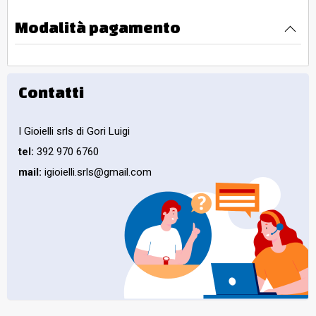
Modalità pagamento
Contatti
I Gioielli srls di Gori Luigi
tel:
392 970 6760
mail:
igioielli.srls@gmail.com