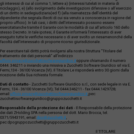
gli interessi di cui al comma 1, lettere a) (interessi tutelati in materia di
riciclaggio), e) (allo svolgimento delle investigazioni difensive o all’esercizio
di un diritto in sedegiudiziaria)ed f) (alla riservatezza dell’identità del
dipendente che segnala illeciti di cui sia venuto a conoscenza in ragione del
proprio ufficio). In tali casi, i diritti dell’interessato possono essere
esercitatianche tramite il Garante con le modalità di cui all’articolo 160 dello
stesso Decreto. In tale ipotesi, il Garante informerà l’interessato di aver
eseguito tutte le verifiche necessarie o di aver svolto un riesamenonché della
facoltà dell’interessato di proporre ricorso giurisdizionale.
Per esercitare tali diritti potrà rivolgersi alla nostra Struttura "Titolare del
trattamento dei dati personali" all'indirizzo
ufficio.privacy@zucchettisofwaregiuridico.it
oppure chiamando il numero
0444. 346211 o inviando una missiva a Zucchetti Software Giuridico srl via E.
Fermi,134 - 36100 Vicenza (VI). Il Titolare Le risponderà entro 30 giorni dalla
ricezione della Sua richiesta formale.
Dati di contatto
- Zucchetti Software Giuridico s.r.l., con sede legale in via E.
Fermi, 134 - 36100 Vicenza (VI); Tel 0444.346211 - fax 0444.1429728;
email:
ufficio.privacy@zucchettisoftwaregiuridico.it
,pec:
zucchettisoftwaregiuridico@gruppozucchetti.it
Responsabile della protezione dei dati
- Il Responsabile della protezione
dei dati ZHolding SPA nella persona del dott. Mario Brocca, tel.
0371/5943191, email:
dpo@zucchetti.it
,
pec:dpogruppozucchetti@gruppozucchetti.it
Il TITOLARE