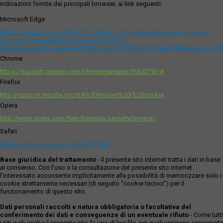
indicazioni fornite dai principali browser, ai link seguenti:
Microsoft Edge
https://support.microsoft.com/it-it/microsoft-edge/eliminare-i-cookie-in-
microsoft-edge-63947406-40ac-c3b8-57b9-
2a946a29ae09#:~:text=Apri%20Microsoft%20Edge%20and%20seleziona,del
Chrome
https://support.google.com/chrome/answer/95647?hl=it
Firefox
http://support.mozilla.org/it/kb/Eliminare%20i%20cookie
Opera
http://www.opera.com/help/tutorials/security/privacy/
Safari
http://support.apple.com/kb/ph11920
Base giuridica del trattamento
- Il presente sito internet tratta i dati in base
al consenso. Con l'uso o la consultazione del presente sito internet
l’interessato acconsente implicitamente alla possibilità di memorizzare solo i
cookie strettamente necessari (di seguito “cookie tecnici”) per il
funzionamento di questo sito.
Dati personali raccolti e natura obbligatoria o facoltativa del
conferimento dei dati e conseguenze di un eventuale rifiuto
- Come tutti
i siti web anche il presente sito fa uso di log file, nei quali vengono conservate