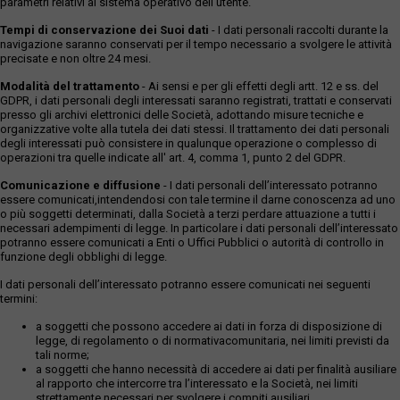
parametri relativi al sistema operativo dell'utente.
Tempi di conservazione dei Suoi dati
- I dati personali raccolti durante la
navigazione saranno conservati per il tempo necessario a svolgere le attività
precisate e non oltre 24 mesi.
Modalità del trattamento
- Ai sensi e per gli effetti degli artt. 12 e ss. del
GDPR, i dati personali degli interessati saranno registrati, trattati e conservati
presso gli archivi elettronici delle Società, adottando misure tecniche e
organizzative volte alla tutela dei dati stessi. Il trattamento dei dati personali
degli interessati può consistere in qualunque operazione o complesso di
operazioni tra quelle indicate all' art. 4, comma 1, punto 2 del GDPR.
Comunicazione e diffusione
- I dati personali dell’interessato potranno
essere comunicati,intendendosi con tale termine il darne conoscenza ad uno
o più soggetti determinati, dalla Società a terzi perdare attuazione a tutti i
necessari adempimenti di legge. In particolare i dati personali dell’interessato
potranno essere comunicati a Enti o Uffici Pubblici o autorità di controllo in
funzione degli obblighi di legge.
I dati personali dell’interessato potranno essere comunicati nei seguenti
termini:
a soggetti che possono accedere ai dati in forza di disposizione di
legge, di regolamento o di normativacomunitaria, nei limiti previsti da
tali norme;
a soggetti che hanno necessità di accedere ai dati per finalità ausiliare
al rapporto che intercorre tra l’interessato e la Società, nei limiti
strettamente necessari per svolgere i compiti ausiliari.