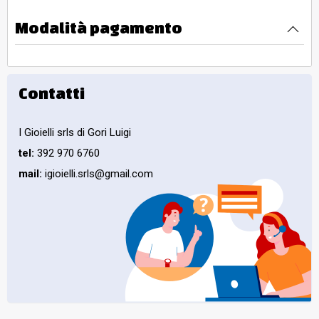
Modalità pagamento
Contatti
I Gioielli srls di Gori Luigi
tel:
392 970 6760
mail:
igioielli.srls@gmail.com