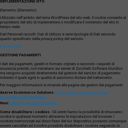
IMPLEMENTAZIONE SITO
Elementor (Elementor)
Utilizzato nell'ambito del tema WordPress del sito web. Il cookie consente al
proprietario del sito di implementare o modificare il contenuto del sito in
tempo reale.
Dati Personali raccolti: Dati di Utilizzo e varie tipologie di Dati secondo
quanto specificato dalla privacy policy del servizio.
Privacy Policy
GESTIONE PAGAMENTI
I dati dei pagamenti, gestiti in formato criptato e secondo i requisiti di
sicurezza previsti, non transitano sui server di Zucchetti Software Giuridico
ma vengono acquisiti direttamente dal gestore del servizio di pagamento
richiesto il quale agirà in qualità di autonomo titolare del trattamento.
Per maggiori informazioni si rimanda alle pagine dei gestori dei pagamenti:
Axerve Ecommerce Solutions
:
https://www.axerve.com/privacy-
policy/servizi-di-pagamento
Nexi
:
https://www.nexi.it/it/privacy
Come disabilitare i cookies
- Gli utenti hanno la possibilità di rimuovere i
cookie in qualsiasi momento attraverso le impostazioni del browser. I
cookies memorizzati sul disco fisso del tuo dispositivo possono comunque
essere cancellati ed è inoltre possibile disabilitare i cookies seguendo le