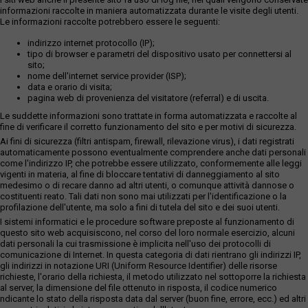
informazioni raccolte in maniera automatizzata durante le visite degli utenti.
Le informazioni raccolte potrebbero essere le seguenti:
indirizzo internet protocollo (IP);
tipo di browser e parametri del dispositivo usato per connettersi al
sito;
nome dell'internet service provider (ISP);
data e orario di visita;
pagina web di provenienza del visitatore (referral) e di uscita.
Le suddette informazioni sono trattate in forma automatizzata e raccolte al
fine di verificare il corretto funzionamento del sito e per motivi di sicurezza.
Ai fini di sicurezza (filtri antispam, firewall, rilevazione virus), i dati registrati
automaticamente possono eventualmente comprendere anche dati personali
come l'indirizzo IP, che potrebbe essere utilizzato, conformemente alle leggi
vigenti in materia, al fine di bloccare tentativi di danneggiamento al sito
medesimo o di recare danno ad altri utenti, o comunque attività dannose o
costituenti reato. Tali dati non sono mai utilizzati per l'identificazione o la
profilazione dell'utente, ma solo a fini di tutela del sito e dei suoi utenti.
I sistemi informatici e le procedure software preposte al funzionamento di
questo sito web acquisiscono, nel corso del loro normale esercizio, alcuni
dati personali la cui trasmissione è implicita nell'uso dei protocolli di
comunicazione di Internet. In questa categoria di dati rientrano gli indirizzi IP,
gli indirizzi in notazione URI (Uniform Resource Identifier) delle risorse
richieste, l'orario della richiesta, il metodo utilizzato nel sottoporre la richiesta
al server, la dimensione del file ottenuto in risposta, il codice numerico
ndicante lo stato della risposta data dal server (buon fine, errore, ecc.) ed altri