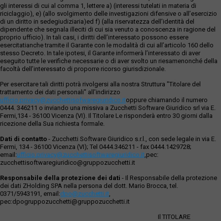
gli interessi di cui al comma 1, lettere a) (interessi tutelati in materia di
riciclaggio), e) (allo svolgimento delle investigazioni difensive o all’esercizio
di un diritto in sedegiudiziaria)ed f) (alla riservatezza dell’identità del
dipendente che segnala illeciti di cui sia venuto a conoscenza in ragione del
proprio ufficio). In tali casi, i diritti dell’interessato possono essere
esercitatianche tramite il Garante con le modalità di cui all’articolo 160 dello
stesso Decreto. In tale ipotesi, il Garante informerà l’interessato di aver
eseguito tutte le verifiche necessarie o di aver svolto un riesamenonché della
facoltà dell’interessato di proporre ricorso giurisdizionale.
Per esercitare tali diritti potrà rivolgersi alla nostra Struttura "Titolare del
trattamento dei dati personali" all'indirizzo
ufficio.privacy@zucchettisofwaregiuridico.it
oppure chiamando il numero
0444. 346211 o inviando una missiva a Zucchetti Software Giuridico srl via E.
Fermi,134 - 36100 Vicenza (VI). Il Titolare Le risponderà entro 30 giorni dalla
ricezione della Sua richiesta formale.
Dati di contatto
- Zucchetti Software Giuridico s.r.l., con sede legale in via E.
Fermi, 134 - 36100 Vicenza (VI); Tel 0444.346211 - fax 0444.1429728;
email:
ufficio.privacy@zucchettisoftwaregiuridico.it
,pec:
zucchettisoftwaregiuridico@gruppozucchetti.it
Responsabile della protezione dei dati
- Il Responsabile della protezione
dei dati ZHolding SPA nella persona del dott. Mario Brocca, tel.
0371/5943191, email:
dpo@zucchetti.it
,
pec:dpogruppozucchetti@gruppozucchetti.it
Il TITOLARE