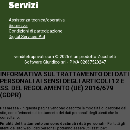
Servizi
Assistenza tecnica/operativa
Sicurezza
Condizioni di partecipazione
Digital Services Act
venditetraprivati.com © 2026 è un prodotto Zucchetti
Software Giuridico srl
-
P.IVA 02667520247
INFORMATIVA SUL TRATTAMENTO DEI DATI
PERSONALI AI SENSI DEGLI ARTICOLI 12 E
SS. DEL REGOLAMENTO (UE) 2016/679
(GDPR)
Premessa
- In questa pagina vengono descritte le modalità di gestione del
sito, con riferimento al trattamento dei dati personali degli utenti che lo
consultano.
Finalità del trattamento cui sono destinati i dati personali
- Per tutti gli
utenti del sito web i dati personali potranno essere utilizzati per: