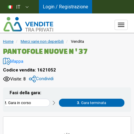
Login / Registrazione
IT
Home
Merci varie non deperibili
Vendita
PANTOFOLE NUOVE N ' 37
Mappa
Codice vendita: 1621052
Condividi
Visite: 8
Fasi della gara:
Gara in corso
Gara terminata