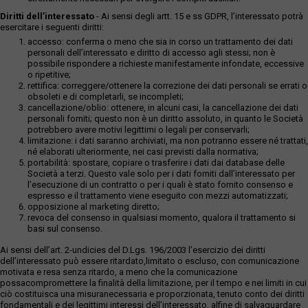
Diritti dell’interessato
- Ai sensi degli artt. 15 e ss GDPR, l’interessato potrà
esercitare i seguenti diritti:
accesso: conferma o meno che sia in corso un trattamento dei dati
personali dell’interessato e diritto di accesso agli stessi; non è
possibile rispondere a richieste manifestamente infondate, eccessive
o ripetitive;
rettifica: correggere/ottenere la correzione dei dati personali se errati o
obsoleti e di completarli, se incompleti;
cancellazione/oblio: ottenere, in alcuni casi, la cancellazione dei dati
personali forniti; questo non è un diritto assoluto, in quanto le Società
potrebbero avere motivi legittimi o legali per conservarli;
limitazione: i dati saranno archiviati, ma non potranno essere né trattati,
né elaborati ulteriormente, nei casi previsti dalla normativa;
portabilità: spostare, copiare o trasferire i dati dai database delle
Società a terzi. Questo vale solo per i dati forniti dall’interessato per
l’esecuzione di un contratto o per i quali è stato fornito consenso e
espresso e il trattamento viene eseguito con mezzi automatizzati;
opposizione al marketing diretto;
revoca del consenso in qualsiasi momento, qualora il trattamento si
basi sul consenso.
Ai sensi dell’art. 2-undicies del D.Lgs. 196/2003 l’esercizio dei diritti
dell’interessato può essere ritardato,limitato o escluso, con comunicazione
motivata e resa senza ritardo, a meno che la comunicazione
possacompromettere la finalità della limitazione, per il tempo e nei limiti in cui
ciò costituisca una misuranecessaria e proporzionata, tenuto conto dei diritti
fondamentali e dei legittimi interessi dell’interessato, alfine di salvaguardare