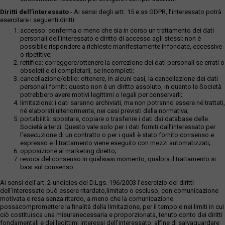
Diritti dell’interessato
- Ai sensi degli artt. 15 e ss GDPR, l’interessato potrà
esercitare i seguenti diritti:
accesso: conferma o meno che sia in corso un trattamento dei dati
personali dell’interessato e diritto di accesso agli stessi; non è
possibile rispondere a richieste manifestamente infondate, eccessive
o ripetitive;
rettifica: correggere/ottenere la correzione dei dati personali se errati o
obsoleti e di completarli, se incompleti;
cancellazione/oblio: ottenere, in alcuni casi, la cancellazione dei dati
personali forniti; questo non è un diritto assoluto, in quanto le Società
potrebbero avere motivi legittimi o legali per conservarli;
limitazione: i dati saranno archiviati, ma non potranno essere né trattati,
né elaborati ulteriormente, nei casi previsti dalla normativa;
portabilità: spostare, copiare o trasferire i dati dai database delle
Società a terzi. Questo vale solo per i dati forniti dall’interessato per
l’esecuzione di un contratto o per i quali è stato fornito consenso e
espresso e il trattamento viene eseguito con mezzi automatizzati;
opposizione al marketing diretto;
revoca del consenso in qualsiasi momento, qualora il trattamento si
basi sul consenso.
Ai sensi dell’art. 2-undicies del D.Lgs. 196/2003 l’esercizio dei diritti
dell’interessato può essere ritardato,limitato o escluso, con comunicazione
motivata e resa senza ritardo, a meno che la comunicazione
possacompromettere la finalità della limitazione, per il tempo e nei limiti in cui
ciò costituisca una misuranecessaria e proporzionata, tenuto conto dei diritti
fondamentali e dei legittimi interessi dell’interessato, alfine di salvaguardare