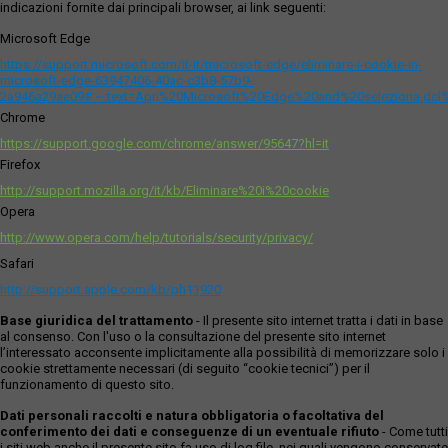
indicazioni fornite dai principali browser, ai link seguenti:
Microsoft Edge
https://support.microsoft.com/it-it/microsoft-edge/eliminare-i-cookie-in-
microsoft-edge-63947406-40ac-c3b8-57b9-
2a946a29ae09#:~:text=Apri%20Microsoft%20Edge%20and%20seleziona,del
Chrome
https://support.google.com/chrome/answer/95647?hl=it
Firefox
http://support.mozilla.org/it/kb/Eliminare%20i%20cookie
Opera
http://www.opera.com/help/tutorials/security/privacy/
Safari
http://support.apple.com/kb/ph11920
Base giuridica del trattamento
- Il presente sito internet tratta i dati in base
al consenso. Con l'uso o la consultazione del presente sito internet
l’interessato acconsente implicitamente alla possibilità di memorizzare solo i
cookie strettamente necessari (di seguito “cookie tecnici”) per il
funzionamento di questo sito.
Dati personali raccolti e natura obbligatoria o facoltativa del
conferimento dei dati e conseguenze di un eventuale rifiuto
- Come tutti
i siti web anche il presente sito fa uso di log file, nei quali vengono conservate