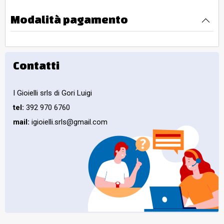
Modalità pagamento
Contatti
I Gioielli srls di Gori Luigi
tel:
392 970 6760
mail:
igioielli.srls@gmail.com