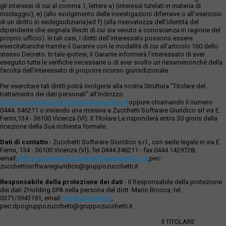
gli interessi di cui al comma 1, lettere a) (interessi tutelati in materia di
riciclaggio), e) (allo svolgimento delle investigazioni difensive o all’esercizio
di un diritto in sedegiudiziaria)ed f) (alla riservatezza dell’identità del
dipendente che segnala illeciti di cui sia venuto a conoscenza in ragione del
proprio ufficio). In tali casi, i diritti dell’interessato possono essere
esercitatianche tramite il Garante con le modalità di cui all’articolo 160 dello
stesso Decreto. In tale ipotesi, il Garante informerà l’interessato di aver
eseguito tutte le verifiche necessarie o di aver svolto un riesamenonché della
facoltà dell’interessato di proporre ricorso giurisdizionale.
Per esercitare tali diritti potrà rivolgersi alla nostra Struttura "Titolare del
trattamento dei dati personali" all'indirizzo
ufficio.privacy@zucchettisofwaregiuridico.it
oppure chiamando il numero
0444. 346211 o inviando una missiva a Zucchetti Software Giuridico srl via E.
Fermi,134 - 36100 Vicenza (VI). Il Titolare Le risponderà entro 30 giorni dalla
ricezione della Sua richiesta formale.
Dati di contatto
- Zucchetti Software Giuridico s.r.l., con sede legale in via E.
Fermi, 134 - 36100 Vicenza (VI); Tel 0444.346211 - fax 0444.1429728;
email:
ufficio.privacy@zucchettisoftwaregiuridico.it
,pec:
zucchettisoftwaregiuridico@gruppozucchetti.it
Responsabile della protezione dei dati
- Il Responsabile della protezione
dei dati ZHolding SPA nella persona del dott. Mario Brocca, tel.
0371/5943191, email:
dpo@zucchetti.it
,
pec:dpogruppozucchetti@gruppozucchetti.it
Il TITOLARE