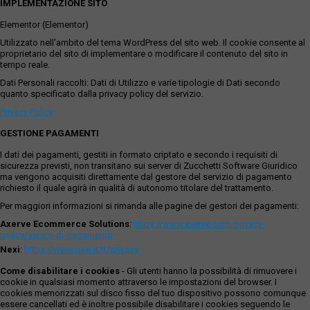
IMPLEMENTAZIONE SITO
Elementor (Elementor)
Utilizzato nell'ambito del tema WordPress del sito web. Il cookie consente al
proprietario del sito di implementare o modificare il contenuto del sito in
tempo reale.
Dati Personali raccolti: Dati di Utilizzo e varie tipologie di Dati secondo
quanto specificato dalla privacy policy del servizio.
Privacy Policy
GESTIONE PAGAMENTI
I dati dei pagamenti, gestiti in formato criptato e secondo i requisiti di
sicurezza previsti, non transitano sui server di Zucchetti Software Giuridico
ma vengono acquisiti direttamente dal gestore del servizio di pagamento
richiesto il quale agirà in qualità di autonomo titolare del trattamento.
Per maggiori informazioni si rimanda alle pagine dei gestori dei pagamenti:
Axerve Ecommerce Solutions
:
https://www.axerve.com/privacy-
policy/servizi-di-pagamento
Nexi
:
https://www.nexi.it/it/privacy
Come disabilitare i cookies
- Gli utenti hanno la possibilità di rimuovere i
cookie in qualsiasi momento attraverso le impostazioni del browser. I
cookies memorizzati sul disco fisso del tuo dispositivo possono comunque
essere cancellati ed è inoltre possibile disabilitare i cookies seguendo le