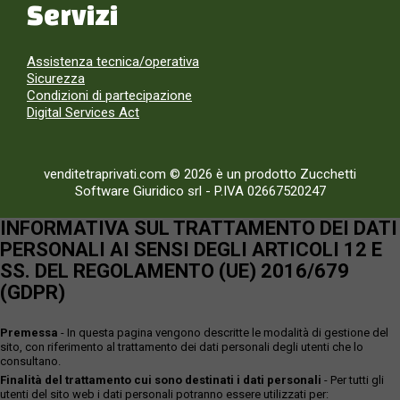
Servizi
Assistenza tecnica/operativa
Sicurezza
Condizioni di partecipazione
Digital Services Act
venditetraprivati.com © 2026 è un prodotto Zucchetti
Software Giuridico srl
-
P.IVA 02667520247
INFORMATIVA SUL TRATTAMENTO DEI DATI
PERSONALI AI SENSI DEGLI ARTICOLI 12 E
SS. DEL REGOLAMENTO (UE) 2016/679
(GDPR)
Premessa
- In questa pagina vengono descritte le modalità di gestione del
sito, con riferimento al trattamento dei dati personali degli utenti che lo
consultano.
Finalità del trattamento cui sono destinati i dati personali
- Per tutti gli
utenti del sito web i dati personali potranno essere utilizzati per: