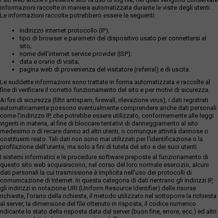
informazioni raccolte in maniera automatizzata durante le visite degli utenti.
Le informazioni raccolte potrebbero essere le seguenti:
indirizzo internet protocollo (IP);
tipo di browser e parametri del dispositivo usato per connettersi al
sito;
nome dell'internet service provider (ISP);
data e orario di visita;
pagina web di provenienza del visitatore (referral) e di uscita.
Le suddette informazioni sono trattate in forma automatizzata e raccolte al
fine di verificare il corretto funzionamento del sito e per motivi di sicurezza.
Ai fini di sicurezza (filtri antispam, firewall, rilevazione virus), i dati registrati
automaticamente possono eventualmente comprendere anche dati personali
come l'indirizzo IP, che potrebbe essere utilizzato, conformemente alle leggi
vigenti in materia, al fine di bloccare tentativi di danneggiamento al sito
medesimo o di recare danno ad altri utenti, o comunque attività dannose o
costituenti reato. Tali dati non sono mai utilizzati per l'identificazione o la
profilazione dell'utente, ma solo a fini di tutela del sito e dei suoi utenti.
I sistemi informatici e le procedure software preposte al funzionamento di
questo sito web acquisiscono, nel corso del loro normale esercizio, alcuni
dati personali la cui trasmissione è implicita nell'uso dei protocolli di
comunicazione di Internet. In questa categoria di dati rientrano gli indirizzi IP,
gli indirizzi in notazione URI (Uniform Resource Identifier) delle risorse
richieste, l'orario della richiesta, il metodo utilizzato nel sottoporre la richiesta
al server, la dimensione del file ottenuto in risposta, il codice numerico
ndicante lo stato della risposta data dal server (buon fine, errore, ecc.) ed altri