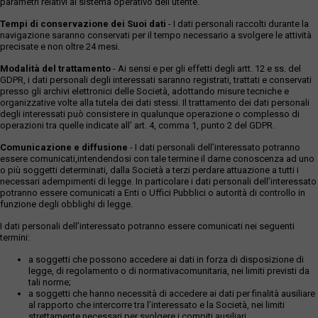
parametri relativi al sistema operativo dell'utente.
Tempi di conservazione dei Suoi dati
- I dati personali raccolti durante la
navigazione saranno conservati per il tempo necessario a svolgere le attività
precisate e non oltre 24 mesi.
Modalità del trattamento
- Ai sensi e per gli effetti degli artt. 12 e ss. del
GDPR, i dati personali degli interessati saranno registrati, trattati e conservati
presso gli archivi elettronici delle Società, adottando misure tecniche e
organizzative volte alla tutela dei dati stessi. Il trattamento dei dati personali
degli interessati può consistere in qualunque operazione o complesso di
operazioni tra quelle indicate all' art. 4, comma 1, punto 2 del GDPR.
Comunicazione e diffusione
- I dati personali dell’interessato potranno
essere comunicati,intendendosi con tale termine il darne conoscenza ad uno
o più soggetti determinati, dalla Società a terzi perdare attuazione a tutti i
necessari adempimenti di legge. In particolare i dati personali dell’interessato
potranno essere comunicati a Enti o Uffici Pubblici o autorità di controllo in
funzione degli obblighi di legge.
I dati personali dell’interessato potranno essere comunicati nei seguenti
termini:
a soggetti che possono accedere ai dati in forza di disposizione di
legge, di regolamento o di normativacomunitaria, nei limiti previsti da
tali norme;
a soggetti che hanno necessità di accedere ai dati per finalità ausiliare
al rapporto che intercorre tra l’interessato e la Società, nei limiti
strettamente necessari per svolgere i compiti ausiliari.