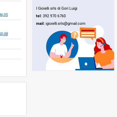
I Gioielli srls di Gori Luigi
46,05
tel:
392 970 6760
mail:
igioielli.srls@gmail.com
50,08