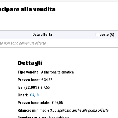
ecipare alla vendita
Data offerta
Importo (€)
o non sono pervenute offerte
Dettagli
Tipo vendita:
Asincrona telematica
Prezzo base:
€ 34,32
Iva: (22,00%)
€ 7,55
Oneri:
€ 4,18
Prezzo base totale:
€ 46,05
Rilancio minimo:
€ 3,00
applicato anche alla prima offerta