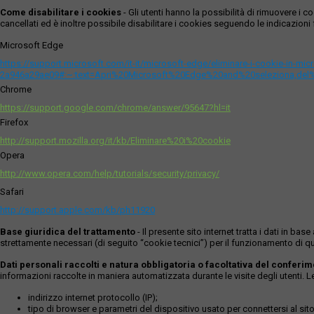
Come disabilitare i cookies
- Gli utenti hanno la possibilità di rimuovere 
cancellati ed è inoltre possibile disabilitare i cookies seguendo le indicazioni f
Microsoft Edge
https://support.microsoft.com/it-it/microsoft-edge/eliminare-i-cookie-in-m
2a946a29ae09#:~:text=Apri%20Microsoft%20Edge%20and%20seleziona,del
Chrome
https://support.google.com/chrome/answer/95647?hl=it
Firefox
http://support.mozilla.org/it/kb/Eliminare%20i%20cookie
Opera
http://www.opera.com/help/tutorials/security/privacy/
Safari
http://support.apple.com/kb/ph11920
Base giuridica del trattamento
- Il presente sito internet tratta i dati in b
strettamente necessari (di seguito “cookie tecnici”) per il funzionamento di qu
Dati personali raccolti e natura obbligatoria o facoltativa del conferi
informazioni raccolte in maniera automatizzata durante le visite degli utenti. 
indirizzo internet protocollo (IP);
tipo di browser e parametri del dispositivo usato per connettersi al sito