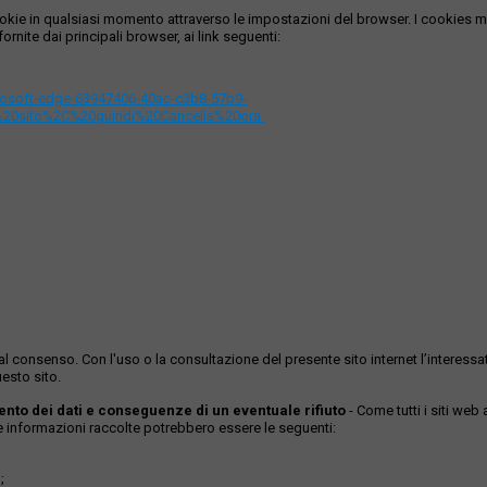
i cookie in qualsiasi momento attraverso le impostazioni del browser. I cooki
ornite dai principali browser, ai link seguenti:
icrosoft-edge-63947406-40ac-c3b8-57b9-
%20sito%2C%20quindi%20Cancella%20ora.
ase al consenso. Con l'uso o la consultazione del presente sito internet l’inter
esto sito.
mento dei dati e conseguenze di un eventuale rifiuto
- Come tutti i siti web
Le informazioni raccolte potrebbero essere le seguenti:
;