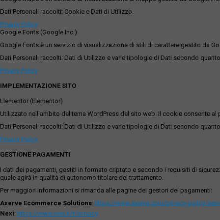
Dati Personali raccolti: Cookie e Dati di Utilizzo.
Privacy Policy
Google Fonts (Google Inc.)
Google Fonts è un servizio di visualizzazione di stili di carattere gestito da Go
Dati Personali raccolti: Dati di Utilizzo e varie tipologie di Dati secondo quanto
Privacy Policy
IMPLEMENTAZIONE SITO
Elementor (Elementor)
Utilizzato nell'ambito del tema WordPress del sito web. Il cookie consente al p
Dati Personali raccolti: Dati di Utilizzo e varie tipologie di Dati secondo quanto
Privacy Policy
GESTIONE PAGAMENTI
I dati dei pagamenti, gestiti in formato criptato e secondo i requisiti di sicur
quale agirà in qualità di autonomo titolare del trattamento.
Per maggiori informazioni si rimanda alle pagine dei gestori dei pagamenti:
Axerve Ecommerce Solutions
:
https://www.axerve.com/privacy-policy/ser
Nexi
:
https://www.nexi.it/it/privacy