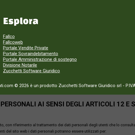
Esplora
Fallco
Fallcoweb
Portale Vendite Private
Portale Sovraindebitamento
Portale Amministrazione di sostegno
Divisione Notarile
Zucchetti Software Giuridico
ati.com © 2026 è un prodotto Zucchetti Software Giuridico srl
-
P.IV
ERSONALI AI SENSI DEGLI ARTICOLI 12 E 
o, con riferimento al trattamento dei dati personali degli utenti che lo consult
utenti del sito web i dati personali potranno essere utilizzati per: