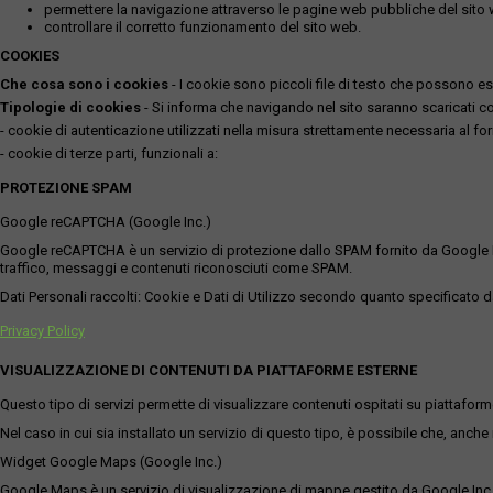
permettere la navigazione attraverso le pagine web pubbliche del sito
controllare il corretto funzionamento del sito web.
COOKIES
Che cosa sono i cookies
- I cookie sono piccoli file di testo che possono esse
Tipologie di cookies
- Si informa che navigando nel sito saranno scaricati coo
- cookie di autenticazione utilizzati nella misura strettamente necessaria al for
- cookie di terze parti, funzionali a:
PROTEZIONE SPAM
Google reCAPTCHA (Google Inc.)
Google reCAPTCHA è un servizio di protezione dallo SPAM fornito da Google Inc. Q
traffico, messaggi e contenuti riconosciuti come SPAM.
Dati Personali raccolti: Cookie e Dati di Utilizzo secondo quanto specificato da
Privacy Policy
VISUALIZZAZIONE DI CONTENUTI DA PIATTAFORME ESTERNE
Questo tipo di servizi permette di visualizzare contenuti ospitati su piattafor
Nel caso in cui sia installato un servizio di questo tipo, è possibile che, anche ne
Widget Google Maps (Google Inc.)
Google Maps è un servizio di visualizzazione di mappe gestito da Google Inc. c