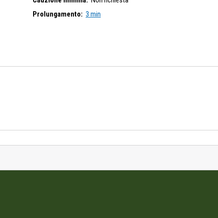
Cauzione minima:
Non richiesta
Prolungamento:
3 min