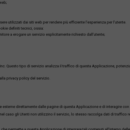
 web;
re utilizzati dai siti web per rendere più efficiente l'esperienza per l'utente.
kie definiti tecnici, ossia:
nitore a erogare un servizio esplicitamente richiesto dall'utente;
uesto tipo di servizio analizza il traffico di questa Applicazione, potenzialmen
lla privacy policy del servizio.
me esterne direttamente dalle pagine di questa Applicazione e di interagire con 
l caso gli Utenti non utilizzino il servizio, lo stesso raccolga dati di traffico rel
he permette a questa Applicazione di integrare tali contenuti all'interno delle