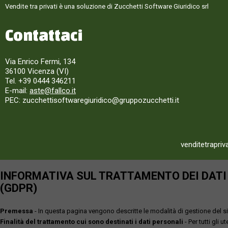
Vendite tra privati è una soluzione di Zucchetti Software Giuridico srl
Contattaci
Via Enrico Fermi, 134
36100 Vicenza (VI)
Tel. +39 0444 346211
E-mail:
aste@fallco.it
PEC: zucchettisoftwaregiuridico@gruppozucchetti.it
venditetrapriv
INFORMATIVA SUL TRATTAMENTO DEI DATI P
(GDPR)
Premessa
- In questa pagina vengono descritte le modalità di gestione del sit
Finalità del trattamento cui sono destinati i dati personali
- Per tutti gli 