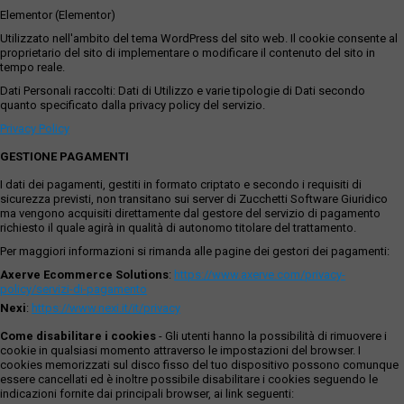
Elementor (Elementor)
Utilizzato nell'ambito del tema WordPress del sito web. Il cookie consente al
proprietario del sito di implementare o modificare il contenuto del sito in
tempo reale.
Dati Personali raccolti: Dati di Utilizzo e varie tipologie di Dati secondo
quanto specificato dalla privacy policy del servizio.
Privacy Policy
GESTIONE PAGAMENTI
I dati dei pagamenti, gestiti in formato criptato e secondo i requisiti di
sicurezza previsti, non transitano sui server di Zucchetti Software Giuridico
ma vengono acquisiti direttamente dal gestore del servizio di pagamento
richiesto il quale agirà in qualità di autonomo titolare del trattamento.
Per maggiori informazioni si rimanda alle pagine dei gestori dei pagamenti:
Axerve Ecommerce Solutions
:
https://www.axerve.com/privacy-
policy/servizi-di-pagamento
Nexi
:
https://www.nexi.it/it/privacy
Come disabilitare i cookies
- Gli utenti hanno la possibilità di rimuovere i
cookie in qualsiasi momento attraverso le impostazioni del browser. I
cookies memorizzati sul disco fisso del tuo dispositivo possono comunque
essere cancellati ed è inoltre possibile disabilitare i cookies seguendo le
indicazioni fornite dai principali browser, ai link seguenti: