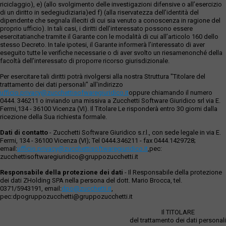
riciclaggio), e) (allo svolgimento delle investigazioni difensive o all’esercizio
di un diritto in sedegiudiziaria)ed f) (alla riservatezza dell’identità del
dipendente che segnala illeciti di cui sia venuto a conoscenza in ragione del
proprio ufficio). In tali casi, i diritti dell’interessato possono essere
esercitatianche tramite il Garante con le modalità di cui all’articolo 160 dello
stesso Decreto. In tale ipotesi, il Garante informerà l’interessato di aver
eseguito tutte le verifiche necessarie o di aver svolto un riesamenonché della
facoltà dell’interessato di proporre ricorso giurisdizionale.
Per esercitare tali diritti potrà rivolgersi alla nostra Struttura "Titolare del
trattamento dei dati personali" all'indirizzo
ufficio.privacy@zucchettisofwaregiuridico.it
oppure chiamando il numero
0444. 346211 o inviando una missiva a Zucchetti Software Giuridico srl via E.
Fermi,134 - 36100 Vicenza (VI). Il Titolare Le risponderà entro 30 giorni dalla
ricezione della Sua richiesta formale.
Dati di contatto
- Zucchetti Software Giuridico s.r.l., con sede legale in via E.
Fermi, 134 - 36100 Vicenza (VI); Tel 0444.346211 - fax 0444.1429728;
email:
ufficio.privacy@zucchettisoftwaregiuridico.it
,pec:
zucchettisoftwaregiuridico@gruppozucchetti.it
Responsabile della protezione dei dati
- Il Responsabile della protezione
dei dati ZHolding SPA nella persona del dott. Mario Brocca, tel.
0371/5943191, email:
dpo@zucchetti.it
,
pec:dpogruppozucchetti@gruppozucchetti.it
Il TITOLARE
del trattamento dei dati personali