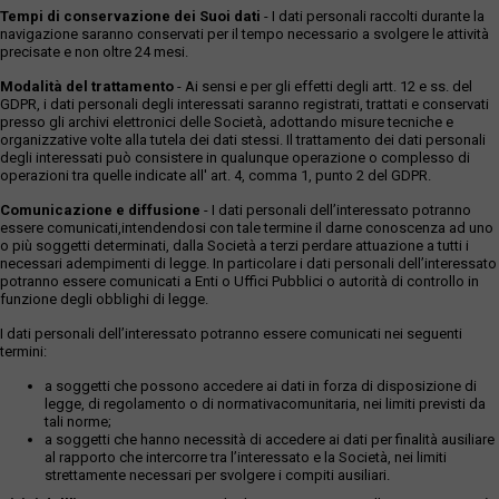
Tempi di conservazione dei Suoi dati
- I dati personali raccolti durante la
navigazione saranno conservati per il tempo necessario a svolgere le attività
precisate e non oltre 24 mesi.
Modalità del trattamento
- Ai sensi e per gli effetti degli artt. 12 e ss. del
GDPR, i dati personali degli interessati saranno registrati, trattati e conservati
presso gli archivi elettronici delle Società, adottando misure tecniche e
organizzative volte alla tutela dei dati stessi. Il trattamento dei dati personali
degli interessati può consistere in qualunque operazione o complesso di
operazioni tra quelle indicate all' art. 4, comma 1, punto 2 del GDPR.
Comunicazione e diffusione
- I dati personali dell’interessato potranno
essere comunicati,intendendosi con tale termine il darne conoscenza ad uno
o più soggetti determinati, dalla Società a terzi perdare attuazione a tutti i
necessari adempimenti di legge. In particolare i dati personali dell’interessato
potranno essere comunicati a Enti o Uffici Pubblici o autorità di controllo in
funzione degli obblighi di legge.
I dati personali dell’interessato potranno essere comunicati nei seguenti
termini:
a soggetti che possono accedere ai dati in forza di disposizione di
legge, di regolamento o di normativacomunitaria, nei limiti previsti da
tali norme;
a soggetti che hanno necessità di accedere ai dati per finalità ausiliare
al rapporto che intercorre tra l’interessato e la Società, nei limiti
strettamente necessari per svolgere i compiti ausiliari.