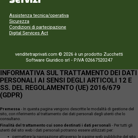
Assistenza tecnica/operativa
Sicurezza
Condizioni di partecipazione
Digital Services Act
venditetraprivati.com © 2026 è un prodotto Zucchetti
Software Giuridico srl
-
P.IVA 02667520247
INFORMATIVA SUL TRATTAMENTO DEI DATI
PERSONALI AI SENSI DEGLI ARTICOLI 12 E
SS. DEL REGOLAMENTO (UE) 2016/679
(GDPR)
Premessa
- In questa pagina vengono descritte le modalità di gestione del
sito, con riferimento al trattamento dei dati personali degli utenti che lo
consultano.
Finalità del trattamento cui sono destinati i dati personali
- Per tutti gli
utenti del sito web i dati personali potranno essere utilizzati per:
permettere la navigazione attraverso le pagine web pubbliche del sito