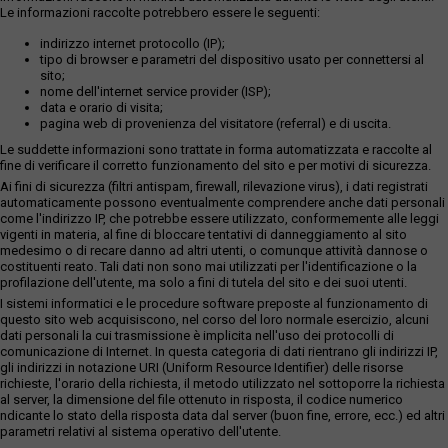
Le informazioni raccolte potrebbero essere le seguenti:
indirizzo internet protocollo (IP);
tipo di browser e parametri del dispositivo usato per connettersi al
sito;
nome dell'internet service provider (ISP);
data e orario di visita;
pagina web di provenienza del visitatore (referral) e di uscita.
Le suddette informazioni sono trattate in forma automatizzata e raccolte al
fine di verificare il corretto funzionamento del sito e per motivi di sicurezza.
Ai fini di sicurezza (filtri antispam, firewall, rilevazione virus), i dati registrati
automaticamente possono eventualmente comprendere anche dati personali
come l'indirizzo IP, che potrebbe essere utilizzato, conformemente alle leggi
vigenti in materia, al fine di bloccare tentativi di danneggiamento al sito
medesimo o di recare danno ad altri utenti, o comunque attività dannose o
costituenti reato. Tali dati non sono mai utilizzati per l'identificazione o la
profilazione dell'utente, ma solo a fini di tutela del sito e dei suoi utenti.
I sistemi informatici e le procedure software preposte al funzionamento di
questo sito web acquisiscono, nel corso del loro normale esercizio, alcuni
dati personali la cui trasmissione è implicita nell'uso dei protocolli di
comunicazione di Internet. In questa categoria di dati rientrano gli indirizzi IP,
gli indirizzi in notazione URI (Uniform Resource Identifier) delle risorse
richieste, l'orario della richiesta, il metodo utilizzato nel sottoporre la richiesta
al server, la dimensione del file ottenuto in risposta, il codice numerico
ndicante lo stato della risposta data dal server (buon fine, errore, ecc.) ed altri
parametri relativi al sistema operativo dell'utente.