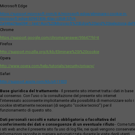
Microsoft Edge
https://support.microsoft.com/it-it/microsoft-edge/eliminare-i-cookie-in-
microsoft-edge-63947406-40ac-c3b8-57b9-
2a946a29ae09#:~:text=Apri%20Microsoft%20Edge%20and%20seleziona,del
Chrome
https://support.google.com/chrome/answer/95647?hl=it
Firefox
http://support.mozilla.org/it/kb/Eliminare%20i%20cookie
Opera
http://www.opera.com/help/tutorials/security/privacy/
Safari
http://support.apple.com/kb/ph11920
Base giuridica del trattamento
- Il presente sito internet tratta i dati in base
al consenso. Con l'uso o la consultazione del presente sito internet
l’interessato acconsente implicitamente alla possibilità di memorizzare solo i
cookie strettamente necessari (di seguito “cookie tecnici”) per il
funzionamento di questo sito.
Dati personali raccolti e natura obbligatoria o facoltativa del
conferimento dei dati e conseguenze di un eventuale rifiuto
- Come tutti
i siti web anche il presente sito fa uso di log file, nei quali vengono conservate
informazioni raccolte in maniera automatizzata durante le visite degli utenti.