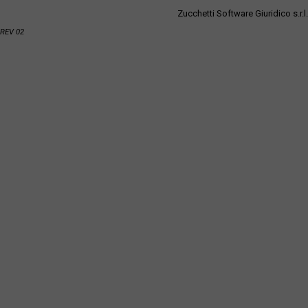
Zucchetti Software Giuridico s.r.l.
REV 02