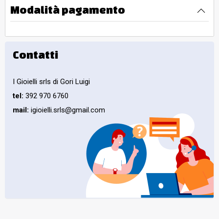
Modalità pagamento
Contatti
I Gioielli srls di Gori Luigi
tel:
392 970 6760
mail:
igioielli.srls@gmail.com