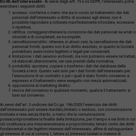
Diritti dell’interessato
- Ai sensi degli artt. 15 e ss GDPR, l’interessato potrà
esercitare i seguenti diritti:
accesso: conferma o meno che sia in corso un trattamento dei dati
personali dell’interessato e diritto di accesso agli stessi; non è
possibile rispondere a richieste manifestamente infondate, eccessive
o ripetitive;
rettifica: correggere/ottenere la correzione dei dati personali se errati o
obsoleti e di completarli, se incompleti;
cancellazione/oblio: ottenere, in alcuni casi, la cancellazione dei dati
personali forniti; questo non è un diritto assoluto, in quanto le Società
potrebbero avere motivi legittimi o legali per conservarli;
limitazione: i dati saranno archiviati, ma non potranno essere né trattati,
né elaborati ulteriormente, nei casi previsti dalla normativa;
portabilità: spostare, copiare o trasferire i dati dai database delle
Società a terzi. Questo vale solo per i dati forniti dall’interessato per
l’esecuzione di un contratto o per i quali è stato fornito consenso e
espresso e il trattamento viene eseguito con mezzi automatizzati;
opposizione al marketing diretto;
revoca del consenso in qualsiasi momento, qualora il trattamento si
basi sul consenso.
Ai sensi dell’art. 2-undicies del D.Lgs. 196/2003 l’esercizio dei diritti
dell’interessato può essere ritardato,limitato o escluso, con comunicazione
motivata e resa senza ritardo, a meno che la comunicazione
possacompromettere la finalità della limitazione, per il tempo e nei limiti in cui
ciò costituisca una misuranecessaria e proporzionata, tenuto conto dei diritti
fondamentali e dei legittimi interessi dell’interessato, alfine di salvaguardare
gli interessi di cui al comma 1, lettere a) (interessi tutelati in materia di