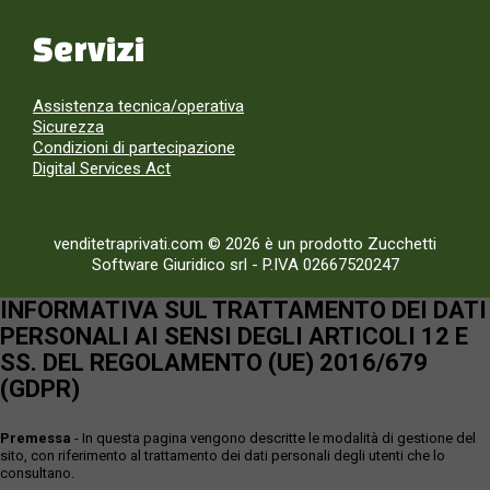
Servizi
Assistenza tecnica/operativa
Sicurezza
Condizioni di partecipazione
Digital Services Act
venditetraprivati.com © 2026 è un prodotto Zucchetti
Software Giuridico srl
-
P.IVA 02667520247
INFORMATIVA SUL TRATTAMENTO DEI DATI
PERSONALI AI SENSI DEGLI ARTICOLI 12 E
SS. DEL REGOLAMENTO (UE) 2016/679
(GDPR)
Premessa
- In questa pagina vengono descritte le modalità di gestione del
sito, con riferimento al trattamento dei dati personali degli utenti che lo
consultano.