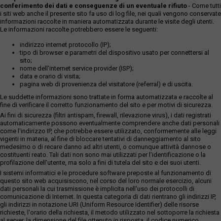
conferimento dei dati e conseguenze di un eventuale rifiuto
- Come tutti
i siti web anche il presente sito fa uso di log file, nei quali vengono conservate
informazioni raccolte in maniera automatizzata durante le visite degli utenti.
Le informazioni raccolte potrebbero essere le seguenti:
indirizzo internet protocollo (IP);
tipo di browser e parametri del dispositivo usato per connettersi al
sito;
nome dell'internet service provider (ISP);
data e orario di visita;
pagina web di provenienza del visitatore (referral) e di uscita.
Le suddette informazioni sono trattate in forma automatizzata e raccolte al
fine di verificare il corretto funzionamento del sito e per motivi di sicurezza.
Ai fini di sicurezza (filtri antispam, firewall, rilevazione virus), i dati registrati
automaticamente possono eventualmente comprendere anche dati personali
come l'indirizzo IP, che potrebbe essere utilizzato, conformemente alle leggi
vigenti in materia, al fine di bloccare tentativi di danneggiamento al sito
medesimo o di recare danno ad altri utenti, o comunque attività dannose o
costituenti reato. Tali dati non sono mai utilizzati per l'identificazione o la
profilazione dell'utente, ma solo a fini di tutela del sito e dei suoi utenti.
I sistemi informatici e le procedure software preposte al funzionamento di
questo sito web acquisiscono, nel corso del loro normale esercizio, alcuni
dati personali la cui trasmissione è implicita nell'uso dei protocolli di
comunicazione di Internet. In questa categoria di dati rientrano gli indirizzi IP,
gli indirizzi in notazione URI (Uniform Resource Identifier) delle risorse
richieste, l'orario della richiesta, il metodo utilizzato nel sottoporre la richiesta
al server, la dimensione del file ottenuto in risposta, il codice numerico