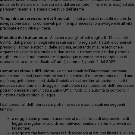
ndicante lo stato della risposta data dal server (buon fine, errore, ecc.) ed altri
parametri relativi al sistema operativo dell'utente.
Tempi di conservazione dei Suoi dati
- I dati personali raccolti durante la
navigazione saranno conservati per il tempo necessario a svolgere le attività
precisate e non oltre 24 mesi.
Modalità del trattamento
- Ai sensi e per gli effetti degli artt. 12 e ss. del
GDPR, i dati personali degli interessati saranno registrati, trattati e conservati
presso gli archivi elettronici delle Società, adottando misure tecniche e
organizzative volte alla tutela dei dati stessi. Il trattamento dei dati personali
degli interessati può consistere in qualunque operazione o complesso di
operazioni tra quelle indicate all' art. 4, comma 1, punto 2 del GDPR.
Comunicazione e diffusione
- I dati personali dell’interessato potranno
essere comunicati,intendendosi con tale termine il darne conoscenza ad uno
o più soggetti determinati, dalla Società a terzi perdare attuazione a tutti i
necessari adempimenti di legge. In particolare i dati personali dell’interessato
potranno essere comunicati a Enti o Uffici Pubblici o autorità di controllo in
funzione degli obblighi di legge.
I dati personali dell’interessato potranno essere comunicati nei seguenti
termini:
a soggetti che possono accedere ai dati in forza di disposizione di
legge, di regolamento o di normativacomunitaria, nei limiti previsti da
tali norme;
a soggetti che hanno necessità di accedere ai dati per finalità ausiliare