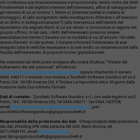
ciò costituisca una misuranecessaria e proporzionata, tenuto conto dei diritti
fondamentali e dei legittimi interessi dell’interessato, alfine di salvaguardare
gli interessi di cui al comma 1, lettere a) (interessi tutelati in materia di
riciclaggio), e) (allo svolgimento delle investigazioni difensive o all’esercizio
di un diritto in sedegiudiziaria)ed f) (alla riservatezza dell’identità del
dipendente che segnala illeciti di cui sia venuto a conoscenza in ragione del
proprio ufficio). In tali casi, i diritti dell’interessato possono essere
esercitatianche tramite il Garante con le modalità di cui all’articolo 160 dello
stesso Decreto. In tale ipotesi, il Garante informerà l’interessato di aver
eseguito tutte le verifiche necessarie o di aver svolto un riesamenonché della
facoltà dell’interessato di proporre ricorso giurisdizionale.
Per esercitare tali diritti potrà rivolgersi alla nostra Struttura "Titolare del
trattamento dei dati personali" all'indirizzo
ufficio.privacy@zucchettisofwaregiuridico.it
oppure chiamando il numero
0444. 346211 o inviando una missiva a Zucchetti Software Giuridico srl via E.
Fermi,134 - 36100 Vicenza (VI). Il Titolare Le risponderà entro 30 giorni dalla
ricezione della Sua richiesta formale.
Dati di contatto
- Zucchetti Software Giuridico s.r.l., con sede legale in via E.
Fermi, 134 - 36100 Vicenza (VI); Tel 0444.346211 - fax 0444.1429728;
email:
ufficio.privacy@zucchettisoftwaregiuridico.it
,pec:
zucchettisoftwaregiuridico@gruppozucchetti.it
Responsabile della protezione dei dati
- Il Responsabile della protezione
dei dati ZHolding SPA nella persona del dott. Mario Brocca, tel.
0371/5943191, email:
dpo@zucchetti.it
,
pec:dpogruppozucchetti@gruppozucchetti.it