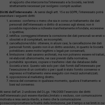
al rapporto che intercorre tra l’interessato e la Società, nei limiti
strettamente necessari per svolgere i compiti ausiliari.
Diritti dell’interessato
- Ai sensi degli artt. 15 e ss GDPR, l’interessato potrà
esercitare i seguenti diritti:
accesso: conferma o meno che sia in corso un trattamento dei dati
personali dell’interessato e diritto di accesso agli stessi; non è
possibile rispondere a richieste manifestamente infondate, eccessive
o ripetitive;
rettifica: correggere/ottenere la correzione dei dati personali se errati o
obsoleti e di completarli, se incompleti;
cancellazione/oblio: ottenere, in alcuni casi, la cancellazione dei dati
personali forniti; questo non è un diritto assoluto, in quanto le Società
potrebbero avere motivi legittimi o legali per conservarli;
limitazione: i dati saranno archiviati, ma non potranno essere né trattati,
né elaborati ulteriormente, nei casi previsti dalla normativa;
portabilità: spostare, copiare o trasferire i dati dai database delle
Società a terzi. Questo vale solo per i dati forniti dall’interessato per
l’esecuzione di un contratto o per i quali è stato fornito consenso e
espresso e il trattamento viene eseguito con mezzi automatizzati;
opposizione al marketing diretto;
revoca del consenso in qualsiasi momento, qualora il trattamento si
basi sul consenso.
Ai sensi dell’art. 2-undicies del D.Lgs. 196/2003 l’esercizio dei diritti
dell’interessato può essere ritardato,limitato o escluso, con comunicazione
motivata e resa senza ritardo, a meno che la comunicazione
possacompromettere la finalità della limitazione, per il tempo e nei limiti in cui