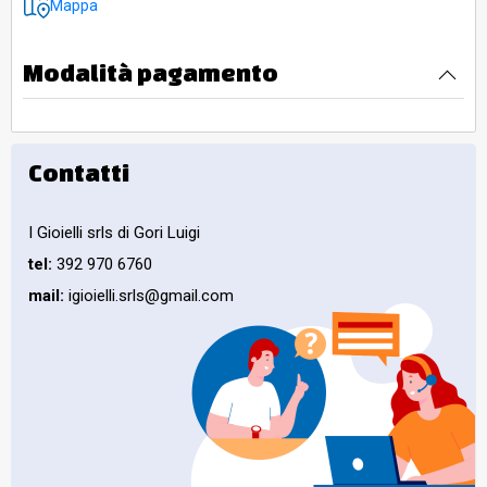
Mappa
Modalità pagamento
Contatti
I Gioielli srls di Gori Luigi
tel:
392 970 6760
mail:
igioielli.srls@gmail.com