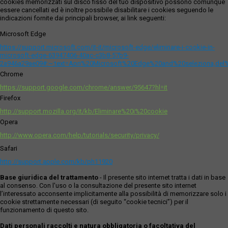
cookies memorizzati sul disco fisso del tuo dispositivo possono comunque
essere cancellati ed è inoltre possibile disabilitare i cookies seguendo le
indicazioni fornite dai principali browser, ai link seguenti:
Microsoft Edge
https://support.microsoft.com/it-it/microsoft-edge/eliminare-i-cookie-in-
microsoft-edge-63947406-40ac-c3b8-57b9-
2a946a29ae09#:~:text=Apri%20Microsoft%20Edge%20and%20seleziona,del
Chrome
https://support.google.com/chrome/answer/95647?hl=it
Firefox
http://support.mozilla.org/it/kb/Eliminare%20i%20cookie
Opera
http://www.opera.com/help/tutorials/security/privacy/
Safari
http://support.apple.com/kb/ph11920
Base giuridica del trattamento
- Il presente sito internet tratta i dati in base
al consenso. Con l'uso o la consultazione del presente sito internet
l’interessato acconsente implicitamente alla possibilità di memorizzare solo i
cookie strettamente necessari (di seguito “cookie tecnici”) per il
funzionamento di questo sito.
Dati personali raccolti e natura obbligatoria o facoltativa del