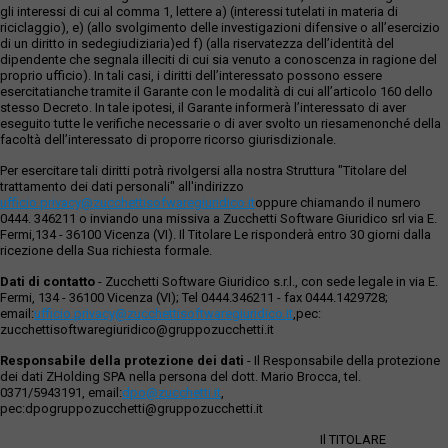
gli interessi di cui al comma 1, lettere a) (interessi tutelati in materia di
riciclaggio), e) (allo svolgimento delle investigazioni difensive o all’esercizio
di un diritto in sedegiudiziaria)ed f) (alla riservatezza dell’identità del
dipendente che segnala illeciti di cui sia venuto a conoscenza in ragione del
proprio ufficio). In tali casi, i diritti dell’interessato possono essere
esercitatianche tramite il Garante con le modalità di cui all’articolo 160 dello
stesso Decreto. In tale ipotesi, il Garante informerà l’interessato di aver
eseguito tutte le verifiche necessarie o di aver svolto un riesamenonché della
facoltà dell’interessato di proporre ricorso giurisdizionale.
Per esercitare tali diritti potrà rivolgersi alla nostra Struttura "Titolare del
trattamento dei dati personali" all'indirizzo
ufficio.privacy@zucchettisofwaregiuridico.it
oppure chiamando il numero
0444. 346211 o inviando una missiva a Zucchetti Software Giuridico srl via E.
Fermi,134 - 36100 Vicenza (VI). Il Titolare Le risponderà entro 30 giorni dalla
ricezione della Sua richiesta formale.
Dati di contatto
- Zucchetti Software Giuridico s.r.l., con sede legale in via E.
Fermi, 134 - 36100 Vicenza (VI); Tel 0444.346211 - fax 0444.1429728;
email:
ufficio.privacy@zucchettisoftwaregiuridico.it
,pec:
zucchettisoftwaregiuridico@gruppozucchetti.it
Responsabile della protezione dei dati
- Il Responsabile della protezione
dei dati ZHolding SPA nella persona del dott. Mario Brocca, tel.
0371/5943191, email:
dpo@zucchetti.it
,
pec:dpogruppozucchetti@gruppozucchetti.it
Il TITOLARE