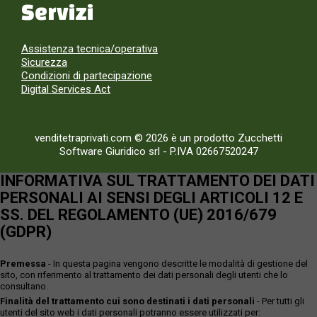
Servizi
Assistenza tecnica/operativa
Sicurezza
Condizioni di partecipazione
Digital Services Act
venditetraprivati.com © 2026 è un prodotto Zucchetti
Software Giuridico srl
-
P.IVA 02667520247
INFORMATIVA SUL TRATTAMENTO DEI DATI
PERSONALI AI SENSI DEGLI ARTICOLI 12 E
SS. DEL REGOLAMENTO (UE) 2016/679
(GDPR)
Premessa
- In questa pagina vengono descritte le modalità di gestione del
sito, con riferimento al trattamento dei dati personali degli utenti che lo
consultano.
Finalità del trattamento cui sono destinati i dati personali
- Per tutti gli
utenti del sito web i dati personali potranno essere utilizzati per: