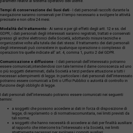
parametri relativi al sistema operativo dell'utente.
Tempi di conservazione dei Suoi dati
- I dati personali raccolti durante la
navigazione saranno conservati per il tempo necessario a svolgere le attività
precisate e non oltre 24 mesi.
Modalità del trattamento
- Ai sensi e per gli effetti degli artt. 12 e ss. del
GDPR, i dati personali degli interessati saranno registrati, trattati e conservati
presso gli archivi elettronici delle Società, adottando misure tecniche e
organizzative volte alla tutela dei dati stessi. Il trattamento dei dati personali
degli interessati può consistere in qualunque operazione o complesso di
operazioni tra quelle indicate all' art. 4, comma 1, punto 2 del GDPR.
Comunicazione e diffusione
- I dati personali dell’interessato potranno
essere comunicati,intendendosi con tale termine il darne conoscenza ad uno
o più soggetti determinati, dalla Società a terzi perdare attuazione a tutti i
necessari adempimenti di legge. In particolare i dati personali dell’interessato
potranno essere comunicati a Enti o Uffici Pubblici o autorità di controllo in
funzione degli obblighi di legge.
I dati personali dell’interessato potranno essere comunicati nei seguenti
termini:
a soggetti che possono accedere ai dati in forza di disposizione di
legge, di regolamento o di normativacomunitaria, nei limiti previsti da
tali norme;
a soggetti che hanno necessità di accedere ai dati per finalità ausiliare
al rapporto che intercorre tra l’interessato e la Società, nei limiti
strettamente necessari per svolgere i compiti ausiliari.