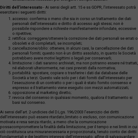
Diritti dell’interessato
- Ai sensi degli artt. 15 e ss GDPR, l’interessato potrà
esercitare i seguenti diritti:
accesso: conferma o meno che sia in corso un trattamento dei dati
personali dell’interessato e diritto di accesso agli stessi; non è
possibile rispondere a richieste manifestamente infondate, eccessive
o ripetitive;
rettifica: correggere/ottenere la correzione dei dati personali se errati o
obsoleti e di completarli, se incompleti;
cancellazione/oblio: ottenere, in alcuni casi, la cancellazione dei dati
personali forniti; questo non è un diritto assoluto, in quanto le Società
potrebbero avere motivi legittimi o legali per conservarli;
limitazione: i dati saranno archiviati, ma non potranno essere né trattati,
né elaborati ulteriormente, nei casi previsti dalla normativa;
portabilità: spostare, copiare o trasferire i dati dai database delle
Società a terzi. Questo vale solo per i dati forniti dall’interessato per
l’esecuzione di un contratto o per i quali è stato fornito consenso e
espresso e il trattamento viene eseguito con mezzi automatizzati;
opposizione al marketing diretto;
revoca del consenso in qualsiasi momento, qualora il trattamento si
basi sul consenso.
Ai sensi dell’art. 2-undicies del D.Lgs. 196/2003 l’esercizio dei diritti
dell’interessato può essere ritardato,limitato o escluso, con comunicazione
motivata e resa senza ritardo, a meno che la comunicazione
possacompromettere la finalità della limitazione, per il tempo e nei limiti in cui
ciò costituisca una misuranecessaria e proporzionata, tenuto conto dei diritti
fondamentali e dei legittimi interessi dell’interessato, alfine di salvaguardare