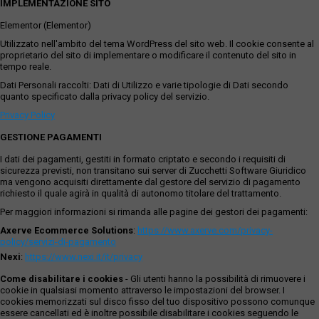
IMPLEMENTAZIONE SITO
Elementor (Elementor)
Utilizzato nell'ambito del tema WordPress del sito web. Il cookie consente al
proprietario del sito di implementare o modificare il contenuto del sito in
tempo reale.
Dati Personali raccolti: Dati di Utilizzo e varie tipologie di Dati secondo
quanto specificato dalla privacy policy del servizio.
Privacy Policy
GESTIONE PAGAMENTI
I dati dei pagamenti, gestiti in formato criptato e secondo i requisiti di
sicurezza previsti, non transitano sui server di Zucchetti Software Giuridico
ma vengono acquisiti direttamente dal gestore del servizio di pagamento
richiesto il quale agirà in qualità di autonomo titolare del trattamento.
Per maggiori informazioni si rimanda alle pagine dei gestori dei pagamenti:
Axerve Ecommerce Solutions
:
https://www.axerve.com/privacy-
policy/servizi-di-pagamento
Nexi
:
https://www.nexi.it/it/privacy
Come disabilitare i cookies
- Gli utenti hanno la possibilità di rimuovere i
cookie in qualsiasi momento attraverso le impostazioni del browser. I
cookies memorizzati sul disco fisso del tuo dispositivo possono comunque
essere cancellati ed è inoltre possibile disabilitare i cookies seguendo le