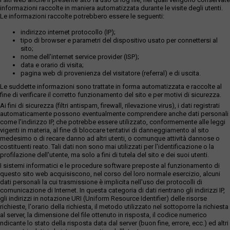
informazioni raccolte in maniera automatizzata durante le visite degli utenti.
Le informazioni raccolte potrebbero essere le seguenti:
indirizzo internet protocollo (IP);
tipo di browser e parametri del dispositivo usato per connettersi al
sito;
nome dell'internet service provider (ISP);
data e orario di visita;
pagina web di provenienza del visitatore (referral) e di uscita.
Le suddette informazioni sono trattate in forma automatizzata e raccolte al
fine di verificare il corretto funzionamento del sito e per motivi di sicurezza.
Ai fini di sicurezza (filtri antispam, firewall, rilevazione virus), i dati registrati
automaticamente possono eventualmente comprendere anche dati personali
come l'indirizzo IP, che potrebbe essere utilizzato, conformemente alle leggi
vigenti in materia, al fine di bloccare tentativi di danneggiamento al sito
medesimo o di recare danno ad altri utenti, o comunque attività dannose o
costituenti reato. Tali dati non sono mai utilizzati per l'identificazione o la
profilazione dell'utente, ma solo a fini di tutela del sito e dei suoi utenti.
I sistemi informatici e le procedure software preposte al funzionamento di
questo sito web acquisiscono, nel corso del loro normale esercizio, alcuni
dati personali la cui trasmissione è implicita nell'uso dei protocolli di
comunicazione di Internet. In questa categoria di dati rientrano gli indirizzi IP,
gli indirizzi in notazione URI (Uniform Resource Identifier) delle risorse
richieste, l'orario della richiesta, il metodo utilizzato nel sottoporre la richiesta
al server, la dimensione del file ottenuto in risposta, il codice numerico
ndicante lo stato della risposta data dal server (buon fine, errore, ecc.) ed altri