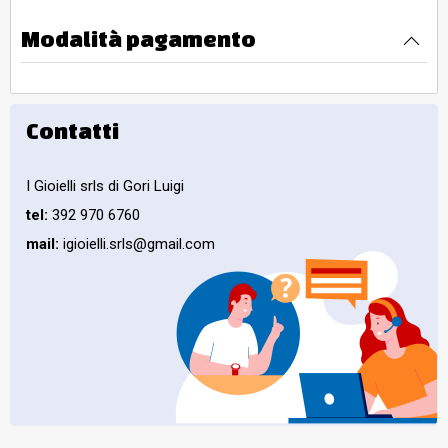
Modalità pagamento
Contatti
I Gioielli srls di Gori Luigi
tel:
392 970 6760
mail:
igioielli.srls@gmail.com