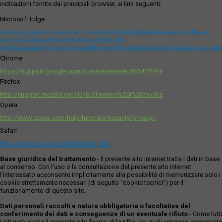
indicazioni fornite dai principali browser, ai link seguenti:
Microsoft Edge
https://support.microsoft.com/it-it/microsoft-edge/eliminare-i-cookie-in-
microsoft-edge-63947406-40ac-c3b8-57b9-
2a946a29ae09#:~:text=Apri%20Microsoft%20Edge%20and%20seleziona,del
Chrome
https://support.google.com/chrome/answer/95647?hl=it
Firefox
http://support.mozilla.org/it/kb/Eliminare%20i%20cookie
Opera
http://www.opera.com/help/tutorials/security/privacy/
Safari
http://support.apple.com/kb/ph11920
Base giuridica del trattamento
- Il presente sito internet tratta i dati in base
al consenso. Con l'uso o la consultazione del presente sito internet
l’interessato acconsente implicitamente alla possibilità di memorizzare solo i
cookie strettamente necessari (di seguito “cookie tecnici”) per il
funzionamento di questo sito.
Dati personali raccolti e natura obbligatoria o facoltativa del
conferimento dei dati e conseguenze di un eventuale rifiuto
- Come tutti
i siti web anche il presente sito fa uso di log file, nei quali vengono conservate