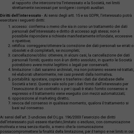
al rapporto che intercorre tra l’interessato e la Società, nei limiti
strettamente necessari per svolgere i compiti ausiliari.
Diritti dell’interessato
- Ai sensi degli artt. 15 e ss GDPR, l’interessato potrà
esercitare i seguenti diritti:
accesso: conferma o meno che sia in corso un trattamento dei dati
personali dell’interessato e diritto di accesso agli stessi; non è
possibile rispondere a richieste manifestamente infondate, eccessive
o ripetitive;
rettifica: correggere/ottenere la correzione dei dati personali se errati o
obsoleti e di completarli, se incompleti;
cancellazione/oblio: ottenere, in alcuni casi, la cancellazione dei dati
personali forniti; questo non è un diritto assoluto, in quanto le Società
potrebbero avere motivi legittimi o legali per conservarli;
limitazione: i dati saranno archiviati, ma non potranno essere né trattati,
né elaborati ulteriormente, nei casi previsti dalla normativa;
portabilità: spostare, copiare o trasferire i dati dai database delle
Società a terzi. Questo vale solo per i dati forniti dall’interessato per
l’esecuzione di un contratto o per i quali è stato fornito consenso e
espresso e il trattamento viene eseguito con mezzi automatizzati;
opposizione al marketing diretto;
revoca del consenso in qualsiasi momento, qualora il trattamento si
basi sul consenso.
Ai sensi dell’art. 2-undicies del D.Lgs. 196/2003 l’esercizio dei diritti
dell’interessato può essere ritardato,limitato o escluso, con comunicazione
motivata e resa senza ritardo, a meno che la comunicazione
possacompromettere la finalità della limitazione, per il tempo e nei limiti in cui