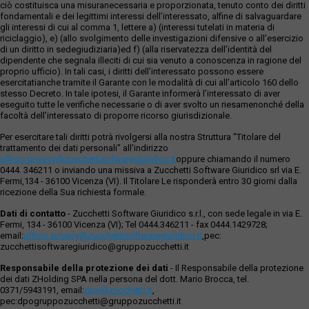
ciò costituisca una misuranecessaria e proporzionata, tenuto conto dei diritti
fondamentali e dei legittimi interessi dell’interessato, alfine di salvaguardare
gli interessi di cui al comma 1, lettere a) (interessi tutelati in materia di
riciclaggio), e) (allo svolgimento delle investigazioni difensive o all’esercizio
di un diritto in sedegiudiziaria)ed f) (alla riservatezza dell’identità del
dipendente che segnala illeciti di cui sia venuto a conoscenza in ragione del
proprio ufficio). In tali casi, i diritti dell’interessato possono essere
esercitatianche tramite il Garante con le modalità di cui all’articolo 160 dello
stesso Decreto. In tale ipotesi, il Garante informerà l’interessato di aver
eseguito tutte le verifiche necessarie o di aver svolto un riesamenonché della
facoltà dell’interessato di proporre ricorso giurisdizionale.
Per esercitare tali diritti potrà rivolgersi alla nostra Struttura "Titolare del
trattamento dei dati personali" all'indirizzo
ufficio.privacy@zucchettisofwaregiuridico.it
oppure chiamando il numero
0444. 346211 o inviando una missiva a Zucchetti Software Giuridico srl via E.
Fermi,134 - 36100 Vicenza (VI). Il Titolare Le risponderà entro 30 giorni dalla
ricezione della Sua richiesta formale.
Dati di contatto
- Zucchetti Software Giuridico s.r.l., con sede legale in via E.
Fermi, 134 - 36100 Vicenza (VI); Tel 0444.346211 - fax 0444.1429728;
email:
ufficio.privacy@zucchettisoftwaregiuridico.it
,pec:
zucchettisoftwaregiuridico@gruppozucchetti.it
Responsabile della protezione dei dati
- Il Responsabile della protezione
dei dati ZHolding SPA nella persona del dott. Mario Brocca, tel.
0371/5943191, email:
dpo@zucchetti.it
,
pec:dpogruppozucchetti@gruppozucchetti.it