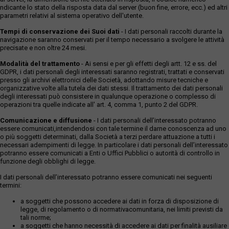
ndicante lo stato della risposta data dal server (buon fine, errore, ecc.) ed altri
parametri relativi al sistema operativo dell'utente.
Tempi di conservazione dei Suoi dati
- I dati personali raccolti durante la
navigazione saranno conservati per il tempo necessario a svolgere le attività
precisate e non oltre 24 mesi.
Modalità del trattamento
- Ai sensi e per gli effetti degli artt. 12 e ss. del
GDPR, i dati personali degli interessati saranno registrati, trattati e conservati
presso gli archivi elettronici delle Società, adottando misure tecniche e
organizzative volte alla tutela dei dati stessi. Il trattamento dei dati personali
degli interessati può consistere in qualunque operazione o complesso di
operazioni tra quelle indicate all' art. 4, comma 1, punto 2 del GDPR.
Comunicazione e diffusione
- I dati personali dell’interessato potranno
essere comunicati,intendendosi con tale termine il darne conoscenza ad uno
o più soggetti determinati, dalla Società a terzi perdare attuazione a tutti i
necessari adempimenti di legge. In particolare i dati personali dell’interessato
potranno essere comunicati a Enti o Uffici Pubblici o autorità di controllo in
funzione degli obblighi di legge.
I dati personali dell’interessato potranno essere comunicati nei seguenti
termini:
a soggetti che possono accedere ai dati in forza di disposizione di
legge, di regolamento o di normativacomunitaria, nei limiti previsti da
tali norme;
a soggetti che hanno necessità di accedere ai dati per finalità ausiliare