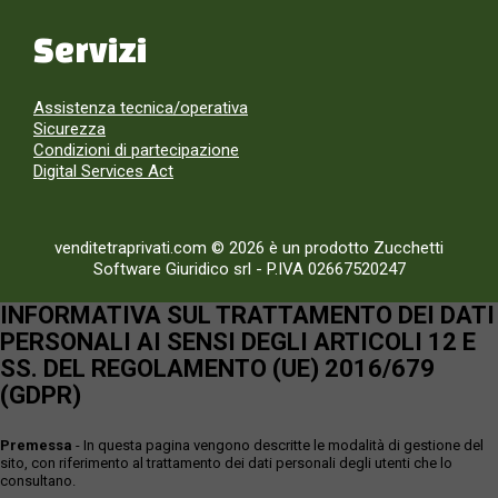
Servizi
Assistenza tecnica/operativa
Sicurezza
Condizioni di partecipazione
Digital Services Act
venditetraprivati.com © 2026 è un prodotto Zucchetti
Software Giuridico srl
-
P.IVA 02667520247
INFORMATIVA SUL TRATTAMENTO DEI DATI
PERSONALI AI SENSI DEGLI ARTICOLI 12 E
SS. DEL REGOLAMENTO (UE) 2016/679
(GDPR)
Premessa
- In questa pagina vengono descritte le modalità di gestione del
sito, con riferimento al trattamento dei dati personali degli utenti che lo
consultano.