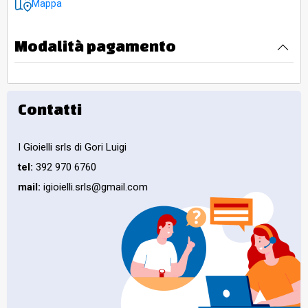
Mappa
Modalità pagamento
Contatti
I Gioielli srls di Gori Luigi
tel:
392 970 6760
mail:
igioielli.srls@gmail.com