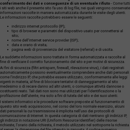
conferimento dei dati e conseguenze di un eventuale rifiuto
- Come tutti
i siti web anche il presente sito fa uso di log file, nei quali vengono conservate
informazioni raccolte in maniera automatizzata durante le visite degli utenti.
Le informazioni raccolte potrebbero essere le seguenti:
indirizzo internet protocollo (IP);
tipo di browser e parametri del dispositivo usato per connettersi al
sito;
nome dell'internet service provider (ISP);
data e orario di visita;
pagina web di provenienza del visitatore (referral) e di uscita.
Le suddette informazioni sono trattate in forma automatizzata e raccolte al
fine di verificare il corretto funzionamento del sito e per motivi di sicurezza.
Ai fini di sicurezza (filtri antispam, firewall, rilevazione virus), i dati registrati
automaticamente possono eventualmente comprendere anche dati personali
come l'indirizzo IP, che potrebbe essere utilizzato, conformemente alle leggi
vigenti in materia, al fine di bloccare tentativi di danneggiamento al sito
medesimo o di recare danno ad altri utenti, o comunque attività dannose o
costituenti reato. Tali dati non sono mai utilizzati per l'identificazione o la
profilazione dell'utente, ma solo a fini di tutela del sito e dei suoi utenti.
I sistemi informatici e le procedure software preposte al funzionamento di
questo sito web acquisiscono, nel corso del loro normale esercizio, alcuni
dati personali la cui trasmissione è implicita nell'uso dei protocolli di
comunicazione di Internet. In questa categoria di dati rientrano gli indirizzi IP,
gli indirizzi in notazione URI (Uniform Resource Identifier) delle risorse
richieste, l'orario della richiesta, il metodo utilizzato nel sottoporre la richiesta
al server, la dimensione del file ottenuto in risposta, il codice numerico