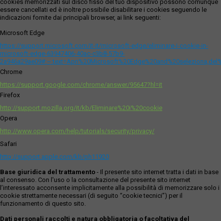
cookies memorizzati sul disco fisso del tuo dispositivo possono comunque
essere cancellati ed è inoltre possibile disabilitare i cookies seguendo le
indicazioni fornite dai principali browser, ai link seguenti:
Microsoft Edge
https://support.microsoft.com/it-it/microsoft-edge/eliminare-i-cookie-in-
microsoft-edge-63947406-40ac-c3b8-57b9-
2a946a29ae09#:~:text=Apri%20Microsoft%20Edge%20and%20seleziona,del
Chrome
https://support.google.com/chrome/answer/95647?hl=it
Firefox
http://support.mozilla.org/it/kb/Eliminare%20i%20cookie
Opera
http://www.opera.com/help/tutorials/security/privacy/
Safari
http://support.apple.com/kb/ph11920
Base giuridica del trattamento
- Il presente sito internet tratta i dati in base
al consenso. Con l'uso o la consultazione del presente sito internet
l’interessato acconsente implicitamente alla possibilità di memorizzare solo i
cookie strettamente necessari (di seguito “cookie tecnici”) per il
funzionamento di questo sito.
Dati personali raccolti e natura obbligatoria o facoltativa del