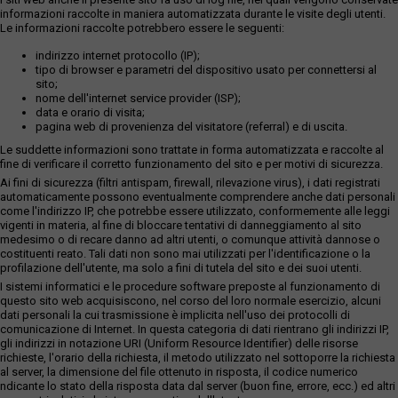
informazioni raccolte in maniera automatizzata durante le visite degli utenti.
Le informazioni raccolte potrebbero essere le seguenti:
indirizzo internet protocollo (IP);
tipo di browser e parametri del dispositivo usato per connettersi al
sito;
nome dell'internet service provider (ISP);
data e orario di visita;
pagina web di provenienza del visitatore (referral) e di uscita.
Le suddette informazioni sono trattate in forma automatizzata e raccolte al
fine di verificare il corretto funzionamento del sito e per motivi di sicurezza.
Ai fini di sicurezza (filtri antispam, firewall, rilevazione virus), i dati registrati
automaticamente possono eventualmente comprendere anche dati personali
come l'indirizzo IP, che potrebbe essere utilizzato, conformemente alle leggi
vigenti in materia, al fine di bloccare tentativi di danneggiamento al sito
medesimo o di recare danno ad altri utenti, o comunque attività dannose o
costituenti reato. Tali dati non sono mai utilizzati per l'identificazione o la
profilazione dell'utente, ma solo a fini di tutela del sito e dei suoi utenti.
I sistemi informatici e le procedure software preposte al funzionamento di
questo sito web acquisiscono, nel corso del loro normale esercizio, alcuni
dati personali la cui trasmissione è implicita nell'uso dei protocolli di
comunicazione di Internet. In questa categoria di dati rientrano gli indirizzi IP,
gli indirizzi in notazione URI (Uniform Resource Identifier) delle risorse
richieste, l'orario della richiesta, il metodo utilizzato nel sottoporre la richiesta
al server, la dimensione del file ottenuto in risposta, il codice numerico
ndicante lo stato della risposta data dal server (buon fine, errore, ecc.) ed altri