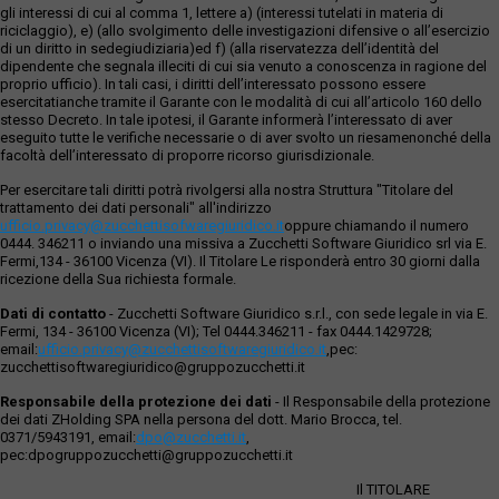
gli interessi di cui al comma 1, lettere a) (interessi tutelati in materia di
riciclaggio), e) (allo svolgimento delle investigazioni difensive o all’esercizio
di un diritto in sedegiudiziaria)ed f) (alla riservatezza dell’identità del
dipendente che segnala illeciti di cui sia venuto a conoscenza in ragione del
proprio ufficio). In tali casi, i diritti dell’interessato possono essere
esercitatianche tramite il Garante con le modalità di cui all’articolo 160 dello
stesso Decreto. In tale ipotesi, il Garante informerà l’interessato di aver
eseguito tutte le verifiche necessarie o di aver svolto un riesamenonché della
facoltà dell’interessato di proporre ricorso giurisdizionale.
Per esercitare tali diritti potrà rivolgersi alla nostra Struttura "Titolare del
trattamento dei dati personali" all'indirizzo
ufficio.privacy@zucchettisofwaregiuridico.it
oppure chiamando il numero
0444. 346211 o inviando una missiva a Zucchetti Software Giuridico srl via E.
Fermi,134 - 36100 Vicenza (VI). Il Titolare Le risponderà entro 30 giorni dalla
ricezione della Sua richiesta formale.
Dati di contatto
- Zucchetti Software Giuridico s.r.l., con sede legale in via E.
Fermi, 134 - 36100 Vicenza (VI); Tel 0444.346211 - fax 0444.1429728;
email:
ufficio.privacy@zucchettisoftwaregiuridico.it
,pec:
zucchettisoftwaregiuridico@gruppozucchetti.it
Responsabile della protezione dei dati
- Il Responsabile della protezione
dei dati ZHolding SPA nella persona del dott. Mario Brocca, tel.
0371/5943191, email:
dpo@zucchetti.it
,
pec:dpogruppozucchetti@gruppozucchetti.it
Il TITOLARE