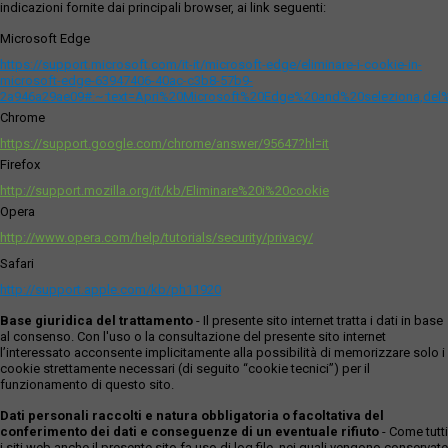
indicazioni fornite dai principali browser, ai link seguenti:
Microsoft Edge
https://support.microsoft.com/it-it/microsoft-edge/eliminare-i-cookie-in-
microsoft-edge-63947406-40ac-c3b8-57b9-
2a946a29ae09#:~:text=Apri%20Microsoft%20Edge%20and%20seleziona,del
Chrome
https://support.google.com/chrome/answer/95647?hl=it
Firefox
http://support.mozilla.org/it/kb/Eliminare%20i%20cookie
Opera
http://www.opera.com/help/tutorials/security/privacy/
Safari
http://support.apple.com/kb/ph11920
Base giuridica del trattamento
- Il presente sito internet tratta i dati in base
al consenso. Con l'uso o la consultazione del presente sito internet
l’interessato acconsente implicitamente alla possibilità di memorizzare solo i
cookie strettamente necessari (di seguito “cookie tecnici”) per il
funzionamento di questo sito.
Dati personali raccolti e natura obbligatoria o facoltativa del
conferimento dei dati e conseguenze di un eventuale rifiuto
- Come tutti
i siti web anche il presente sito fa uso di log file, nei quali vengono conservate