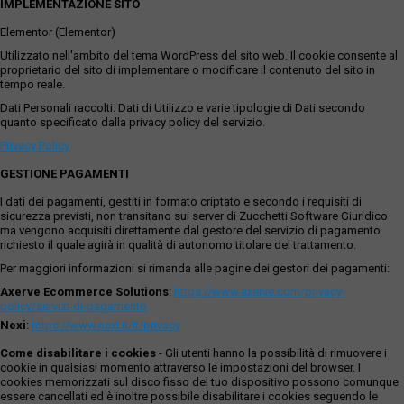
IMPLEMENTAZIONE SITO
Elementor (Elementor)
Utilizzato nell'ambito del tema WordPress del sito web. Il cookie consente al
proprietario del sito di implementare o modificare il contenuto del sito in
tempo reale.
Dati Personali raccolti: Dati di Utilizzo e varie tipologie di Dati secondo
quanto specificato dalla privacy policy del servizio.
Privacy Policy
GESTIONE PAGAMENTI
I dati dei pagamenti, gestiti in formato criptato e secondo i requisiti di
sicurezza previsti, non transitano sui server di Zucchetti Software Giuridico
ma vengono acquisiti direttamente dal gestore del servizio di pagamento
richiesto il quale agirà in qualità di autonomo titolare del trattamento.
Per maggiori informazioni si rimanda alle pagine dei gestori dei pagamenti:
Axerve Ecommerce Solutions
:
https://www.axerve.com/privacy-
policy/servizi-di-pagamento
Nexi
:
https://www.nexi.it/it/privacy
Come disabilitare i cookies
- Gli utenti hanno la possibilità di rimuovere i
cookie in qualsiasi momento attraverso le impostazioni del browser. I
cookies memorizzati sul disco fisso del tuo dispositivo possono comunque
essere cancellati ed è inoltre possibile disabilitare i cookies seguendo le