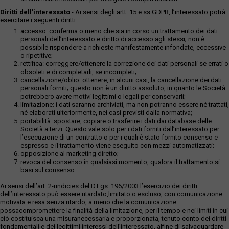
Diritti dell’interessato
- Ai sensi degli artt. 15 e ss GDPR, l’interessato potrà
esercitare i seguenti diritti:
accesso: conferma o meno che sia in corso un trattamento dei dati
personali dell’interessato e diritto di accesso agli stessi; non è
possibile rispondere a richieste manifestamente infondate, eccessive
o ripetitive;
rettifica: correggere/ottenere la correzione dei dati personali se errati o
obsoleti e di completarli, se incompleti;
cancellazione/oblio: ottenere, in alcuni casi, la cancellazione dei dati
personali forniti; questo non è un diritto assoluto, in quanto le Società
potrebbero avere motivi legittimi o legali per conservarli;
limitazione: i dati saranno archiviati, ma non potranno essere né trattati,
né elaborati ulteriormente, nei casi previsti dalla normativa;
portabilità: spostare, copiare o trasferire i dati dai database delle
Società a terzi. Questo vale solo per i dati forniti dall’interessato per
l’esecuzione di un contratto o per i quali è stato fornito consenso e
espresso e il trattamento viene eseguito con mezzi automatizzati;
opposizione al marketing diretto;
revoca del consenso in qualsiasi momento, qualora il trattamento si
basi sul consenso.
Ai sensi dell’art. 2-undicies del D.Lgs. 196/2003 l’esercizio dei diritti
dell’interessato può essere ritardato,limitato o escluso, con comunicazione
motivata e resa senza ritardo, a meno che la comunicazione
possacompromettere la finalità della limitazione, per il tempo e nei limiti in cui
ciò costituisca una misuranecessaria e proporzionata, tenuto conto dei diritti
fondamentali e dei legittimi interessi dell’interessato, alfine di salvaguardare