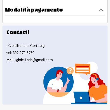
Modalità pagamento
Contatti
I Gioielli srls di Gori Luigi
tel:
392 970 6760
mail:
igioielli.srls@gmail.com