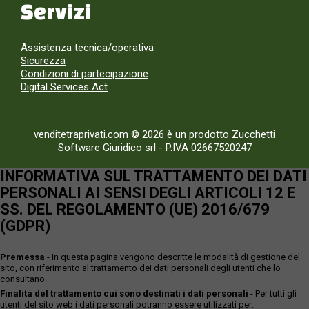
Servizi
Assistenza tecnica/operativa
Sicurezza
Condizioni di partecipazione
Digital Services Act
venditetraprivati.com © 2026 è un prodotto Zucchetti
Software Giuridico srl
-
P.IVA 02667520247
INFORMATIVA SUL TRATTAMENTO DEI DATI
PERSONALI AI SENSI DEGLI ARTICOLI 12 E
SS. DEL REGOLAMENTO (UE) 2016/679
(GDPR)
Premessa
- In questa pagina vengono descritte le modalità di gestione del
sito, con riferimento al trattamento dei dati personali degli utenti che lo
consultano.
Finalità del trattamento cui sono destinati i dati personali
- Per tutti gli
utenti del sito web i dati personali potranno essere utilizzati per: