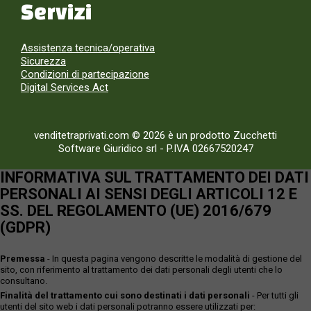
Servizi
Assistenza tecnica/operativa
Sicurezza
Condizioni di partecipazione
Digital Services Act
venditetraprivati.com © 2026 è un prodotto Zucchetti
Software Giuridico srl
-
P.IVA 02667520247
INFORMATIVA SUL TRATTAMENTO DEI DATI
PERSONALI AI SENSI DEGLI ARTICOLI 12 E
SS. DEL REGOLAMENTO (UE) 2016/679
(GDPR)
Premessa
- In questa pagina vengono descritte le modalità di gestione del
sito, con riferimento al trattamento dei dati personali degli utenti che lo
consultano.
Finalità del trattamento cui sono destinati i dati personali
- Per tutti gli
utenti del sito web i dati personali potranno essere utilizzati per: