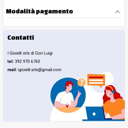
Modalità pagamento
Contatti
I Gioielli srls di Gori Luigi
tel:
392 970 6760
mail:
igioielli.srls@gmail.com