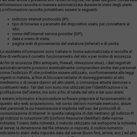
informazioni raccolte in maniera automatizzata durante le visite degli utenti.
Le informazioni raccolte potrebbero essere le seguenti:
indirizzo internet protocollo (IP);
tipo di browser e parametri del dispositivo usato per connettersi al
sito;
nome dell'internet service provider (ISP);
data e orario di visita;
pagina web di provenienza del visitatore (referral) e di uscita.
Le suddette informazioni sono trattate in forma automatizzata e raccolte al
fine di verificare il corretto funzionamento del sito e per motivi di sicurezza.
Ai fini di sicurezza (filtri antispam, firewall, rilevazione virus), i dati registrati
automaticamente possono eventualmente comprendere anche dati personali
come l'indirizzo IP, che potrebbe essere utilizzato, conformemente alle leggi
vigenti in materia, al fine di bloccare tentativi di danneggiamento al sito
medesimo o di recare danno ad altri utenti, o comunque attività dannose o
costituenti reato. Tali dati non sono mai utilizzati per l'identificazione o la
profilazione dell'utente, ma solo a fini di tutela del sito e dei suoi utenti.
I sistemi informatici e le procedure software preposte al funzionamento di
questo sito web acquisiscono, nel corso del loro normale esercizio, alcuni
dati personali la cui trasmissione è implicita nell'uso dei protocolli di
comunicazione di Internet. In questa categoria di dati rientrano gli indirizzi IP,
gli indirizzi in notazione URI (Uniform Resource Identifier) delle risorse
richieste, l'orario della richiesta, il metodo utilizzato nel sottoporre la richiesta
al server, la dimensione del file ottenuto in risposta, il codice numerico
ndicante lo stato della risposta data dal server (buon fine, errore, ecc.) ed altri