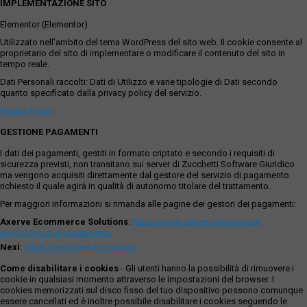
IMPLEMENTAZIONE SITO
Elementor (Elementor)
Utilizzato nell'ambito del tema WordPress del sito web. Il cookie consente al
proprietario del sito di implementare o modificare il contenuto del sito in
tempo reale.
Dati Personali raccolti: Dati di Utilizzo e varie tipologie di Dati secondo
quanto specificato dalla privacy policy del servizio.
Privacy Policy
GESTIONE PAGAMENTI
I dati dei pagamenti, gestiti in formato criptato e secondo i requisiti di
sicurezza previsti, non transitano sui server di Zucchetti Software Giuridico
ma vengono acquisiti direttamente dal gestore del servizio di pagamento
richiesto il quale agirà in qualità di autonomo titolare del trattamento.
Per maggiori informazioni si rimanda alle pagine dei gestori dei pagamenti:
Axerve Ecommerce Solutions
:
https://www.axerve.com/privacy-
policy/servizi-di-pagamento
Nexi
:
https://www.nexi.it/it/privacy
Come disabilitare i cookies
- Gli utenti hanno la possibilità di rimuovere i
cookie in qualsiasi momento attraverso le impostazioni del browser. I
cookies memorizzati sul disco fisso del tuo dispositivo possono comunque
essere cancellati ed è inoltre possibile disabilitare i cookies seguendo le