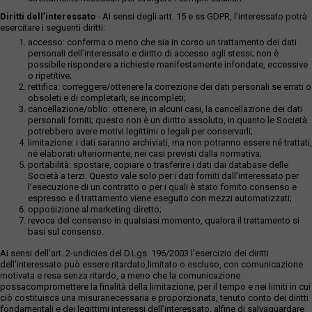
Diritti dell’interessato
- Ai sensi degli artt. 15 e ss GDPR, l’interessato potrà
esercitare i seguenti diritti:
accesso: conferma o meno che sia in corso un trattamento dei dati
personali dell’interessato e diritto di accesso agli stessi; non è
possibile rispondere a richieste manifestamente infondate, eccessive
o ripetitive;
rettifica: correggere/ottenere la correzione dei dati personali se errati o
obsoleti e di completarli, se incompleti;
cancellazione/oblio: ottenere, in alcuni casi, la cancellazione dei dati
personali forniti; questo non è un diritto assoluto, in quanto le Società
potrebbero avere motivi legittimi o legali per conservarli;
limitazione: i dati saranno archiviati, ma non potranno essere né trattati,
né elaborati ulteriormente, nei casi previsti dalla normativa;
portabilità: spostare, copiare o trasferire i dati dai database delle
Società a terzi. Questo vale solo per i dati forniti dall’interessato per
l’esecuzione di un contratto o per i quali è stato fornito consenso e
espresso e il trattamento viene eseguito con mezzi automatizzati;
opposizione al marketing diretto;
revoca del consenso in qualsiasi momento, qualora il trattamento si
basi sul consenso.
Ai sensi dell’art. 2-undicies del D.Lgs. 196/2003 l’esercizio dei diritti
dell’interessato può essere ritardato,limitato o escluso, con comunicazione
motivata e resa senza ritardo, a meno che la comunicazione
possacompromettere la finalità della limitazione, per il tempo e nei limiti in cui
ciò costituisca una misuranecessaria e proporzionata, tenuto conto dei diritti
fondamentali e dei legittimi interessi dell’interessato, alfine di salvaguardare