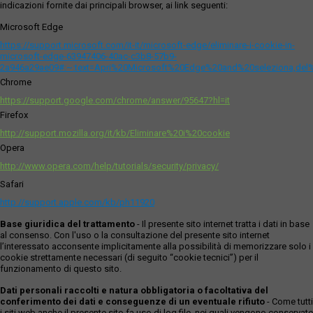
indicazioni fornite dai principali browser, ai link seguenti:
Microsoft Edge
https://support.microsoft.com/it-it/microsoft-edge/eliminare-i-cookie-in-
microsoft-edge-63947406-40ac-c3b8-57b9-
2a946a29ae09#:~:text=Apri%20Microsoft%20Edge%20and%20seleziona,del
Chrome
https://support.google.com/chrome/answer/95647?hl=it
Firefox
http://support.mozilla.org/it/kb/Eliminare%20i%20cookie
Opera
http://www.opera.com/help/tutorials/security/privacy/
Safari
http://support.apple.com/kb/ph11920
Base giuridica del trattamento
- Il presente sito internet tratta i dati in base
al consenso. Con l'uso o la consultazione del presente sito internet
l’interessato acconsente implicitamente alla possibilità di memorizzare solo i
cookie strettamente necessari (di seguito “cookie tecnici”) per il
funzionamento di questo sito.
Dati personali raccolti e natura obbligatoria o facoltativa del
conferimento dei dati e conseguenze di un eventuale rifiuto
- Come tutti
i siti web anche il presente sito fa uso di log file, nei quali vengono conservate