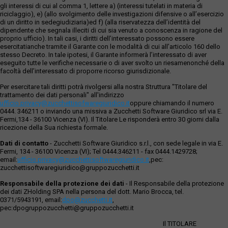
gli interessi di cui al comma 1, lettere a) (interessi tutelati in materia di
riciclaggio), e) (allo svolgimento delle investigazioni difensive o all’esercizio
di un diritto in sedegiudiziaria)ed f) (alla riservatezza dell’identità del
dipendente che segnala illeciti di cui sia venuto a conoscenza in ragione del
proprio ufficio). In tali casi, i diritti dell’interessato possono essere
esercitatianche tramite il Garante con le modalità di cui all’articolo 160 dello
stesso Decreto. In tale ipotesi, il Garante informerà l’interessato di aver
eseguito tutte le verifiche necessarie o di aver svolto un riesamenonché della
facoltà dell’interessato di proporre ricorso giurisdizionale.
Per esercitare tali diritti potrà rivolgersi alla nostra Struttura "Titolare del
trattamento dei dati personali" all'indirizzo
ufficio.privacy@zucchettisofwaregiuridico.it
oppure chiamando il numero
0444. 346211 o inviando una missiva a Zucchetti Software Giuridico srl via E.
Fermi,134 - 36100 Vicenza (VI). Il Titolare Le risponderà entro 30 giorni dalla
ricezione della Sua richiesta formale.
Dati di contatto
- Zucchetti Software Giuridico s.r.l., con sede legale in via E.
Fermi, 134 - 36100 Vicenza (VI); Tel 0444.346211 - fax 0444.1429728;
email:
ufficio.privacy@zucchettisoftwaregiuridico.it
,pec:
zucchettisoftwaregiuridico@gruppozucchetti.it
Responsabile della protezione dei dati
- Il Responsabile della protezione
dei dati ZHolding SPA nella persona del dott. Mario Brocca, tel.
0371/5943191, email:
dpo@zucchetti.it
,
pec:dpogruppozucchetti@gruppozucchetti.it
Il TITOLARE