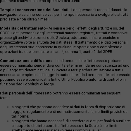
parametri relativi al sistema operativo dell'utente.
Tempi di conservazione dei Suoi dati
- I dati personali raccolti durante la
navigazione saranno conservati per il tempo necessario a svolgere le attività
precisate e non oltre 24 mesi.
Modalità del trattamento
- Ai sensi e per gli effetti degli artt. 12 e ss. del
GDPR, i dati personali degli interessati saranno registrati, trattati e conservati
presso gli archivi elettronici delle Società, adottando misure tecniche e
organizzative volte alla tutela dei dati stessi. Il trattamento dei dati personali
degli interessati può consistere in qualunque operazione o complesso di
operazioni tra quelle indicate all' art. 4, comma 1, punto 2 del GDPR.
Comunicazione e diffusione
- I dati personali dell’interessato potranno
essere comunicati,intendendosi con tale termine il darne conoscenza ad uno
o più soggetti determinati, dalla Società a terzi perdare attuazione a tutti i
necessari adempimenti di legge. In particolare i dati personali dell’interessato
potranno essere comunicati a Enti o Uffici Pubblici o autorità di controllo in
funzione degli obblighi di legge.
I dati personali dell’interessato potranno essere comunicati nei seguenti
termini:
a soggetti che possono accedere ai dati in forza di disposizione di
legge, di regolamento o di normativacomunitaria, nei limiti previsti da
tali norme;
a soggetti che hanno necessità di accedere ai dati per finalità ausiliare
al rapporto che intercorre tra l’interessato e la Società, nei limiti
strettamente necessari per svolgere i compiti ausiliari.