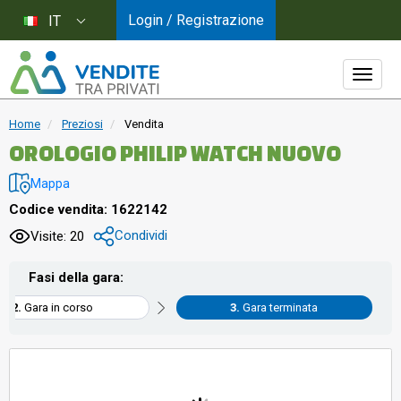
Login / Registrazione
IT
Home
Preziosi
Vendita
OROLOGIO PHILIP WATCH NUOVO
Mappa
Codice vendita: 1622142
Condividi
Visite: 20
Fasi della gara:
Gara in corso
Gara terminata