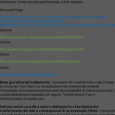
indicazioni fornite dai principali browser, ai link seguenti:
Microsoft Edge
https://support.microsoft.com/it-it/microsoft-edge/eliminare-i-cookie-in-
microsoft-edge-63947406-40ac-c3b8-57b9-
2a946a29ae09#:~:text=Apri%20Microsoft%20Edge%20and%20seleziona,del
Chrome
https://support.google.com/chrome/answer/95647?hl=it
Firefox
http://support.mozilla.org/it/kb/Eliminare%20i%20cookie
Opera
http://www.opera.com/help/tutorials/security/privacy/
Safari
http://support.apple.com/kb/ph11920
Base giuridica del trattamento
- Il presente sito internet tratta i dati in base
al consenso. Con l'uso o la consultazione del presente sito internet
l’interessato acconsente implicitamente alla possibilità di memorizzare solo i
cookie strettamente necessari (di seguito “cookie tecnici”) per il
funzionamento di questo sito.
Dati personali raccolti e natura obbligatoria o facoltativa del
conferimento dei dati e conseguenze di un eventuale rifiuto
- Come tutti
i siti web anche il presente sito fa uso di log file, nei quali vengono conservate