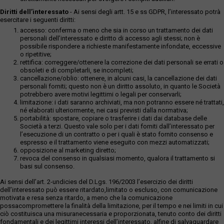
Diritti dell’interessato
- Ai sensi degli artt. 15 e ss GDPR, l’interessato potrà
esercitare i seguenti diritti:
accesso: conferma o meno che sia in corso un trattamento dei dati
personali dell’interessato e diritto di accesso agli stessi; non è
possibile rispondere a richieste manifestamente infondate, eccessive
o ripetitive;
rettifica: correggere/ottenere la correzione dei dati personali se errati o
obsoleti e di completarli, se incompleti;
cancellazione/oblio: ottenere, in alcuni casi, la cancellazione dei dati
personali forniti; questo non è un diritto assoluto, in quanto le Società
potrebbero avere motivi legittimi o legali per conservarli;
limitazione: i dati saranno archiviati, ma non potranno essere né trattati,
né elaborati ulteriormente, nei casi previsti dalla normativa;
portabilità: spostare, copiare o trasferire i dati dai database delle
Società a terzi. Questo vale solo per i dati forniti dall’interessato per
l’esecuzione di un contratto o per i quali è stato fornito consenso e
espresso e il trattamento viene eseguito con mezzi automatizzati;
opposizione al marketing diretto;
revoca del consenso in qualsiasi momento, qualora il trattamento si
basi sul consenso.
Ai sensi dell’art. 2-undicies del D.Lgs. 196/2003 l’esercizio dei diritti
dell’interessato può essere ritardato,limitato o escluso, con comunicazione
motivata e resa senza ritardo, a meno che la comunicazione
possacompromettere la finalità della limitazione, per il tempo e nei limiti in cui
ciò costituisca una misuranecessaria e proporzionata, tenuto conto dei diritti
fondamentali e dei legittimi interessi dell’interessato, alfine di salvaguardare