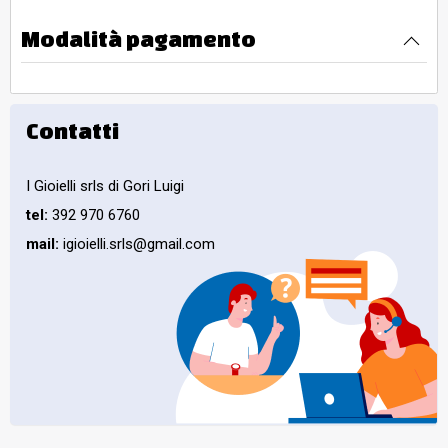
Modalità pagamento
Contatti
I Gioielli srls di Gori Luigi
tel:
392 970 6760
mail:
igioielli.srls@gmail.com