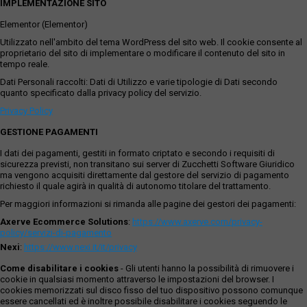
IMPLEMENTAZIONE SITO
Elementor (Elementor)
Utilizzato nell'ambito del tema WordPress del sito web. Il cookie consente al
proprietario del sito di implementare o modificare il contenuto del sito in
tempo reale.
Dati Personali raccolti: Dati di Utilizzo e varie tipologie di Dati secondo
quanto specificato dalla privacy policy del servizio.
Privacy Policy
GESTIONE PAGAMENTI
I dati dei pagamenti, gestiti in formato criptato e secondo i requisiti di
sicurezza previsti, non transitano sui server di Zucchetti Software Giuridico
ma vengono acquisiti direttamente dal gestore del servizio di pagamento
richiesto il quale agirà in qualità di autonomo titolare del trattamento.
Per maggiori informazioni si rimanda alle pagine dei gestori dei pagamenti:
Axerve Ecommerce Solutions
:
https://www.axerve.com/privacy-
policy/servizi-di-pagamento
Nexi
:
https://www.nexi.it/it/privacy
Come disabilitare i cookies
- Gli utenti hanno la possibilità di rimuovere i
cookie in qualsiasi momento attraverso le impostazioni del browser. I
cookies memorizzati sul disco fisso del tuo dispositivo possono comunque
essere cancellati ed è inoltre possibile disabilitare i cookies seguendo le