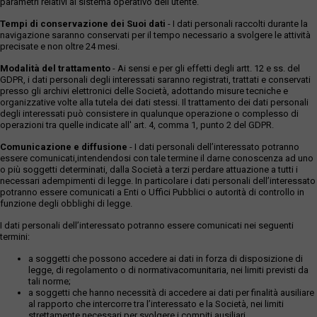
parametri relativi al sistema operativo dell'utente.
Tempi di conservazione dei Suoi dati
- I dati personali raccolti durante la
navigazione saranno conservati per il tempo necessario a svolgere le attività
precisate e non oltre 24 mesi.
Modalità del trattamento
- Ai sensi e per gli effetti degli artt. 12 e ss. del
GDPR, i dati personali degli interessati saranno registrati, trattati e conservati
presso gli archivi elettronici delle Società, adottando misure tecniche e
organizzative volte alla tutela dei dati stessi. Il trattamento dei dati personali
degli interessati può consistere in qualunque operazione o complesso di
operazioni tra quelle indicate all' art. 4, comma 1, punto 2 del GDPR.
Comunicazione e diffusione
- I dati personali dell’interessato potranno
essere comunicati,intendendosi con tale termine il darne conoscenza ad uno
o più soggetti determinati, dalla Società a terzi perdare attuazione a tutti i
necessari adempimenti di legge. In particolare i dati personali dell’interessato
potranno essere comunicati a Enti o Uffici Pubblici o autorità di controllo in
funzione degli obblighi di legge.
I dati personali dell’interessato potranno essere comunicati nei seguenti
termini:
a soggetti che possono accedere ai dati in forza di disposizione di
legge, di regolamento o di normativacomunitaria, nei limiti previsti da
tali norme;
a soggetti che hanno necessità di accedere ai dati per finalità ausiliare
al rapporto che intercorre tra l’interessato e la Società, nei limiti
strettamente necessari per svolgere i compiti ausiliari.