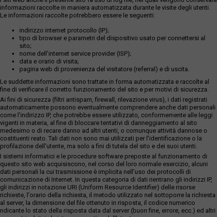
informazioni raccolte in maniera automatizzata durante le visite degli utenti.
Le informazioni raccolte potrebbero essere le seguenti:
indirizzo internet protocollo (IP);
tipo di browser e parametri del dispositivo usato per connettersi al
sito;
nome dell'internet service provider (ISP);
data e orario di visita;
pagina web di provenienza del visitatore (referral) e di uscita.
Le suddette informazioni sono trattate in forma automatizzata e raccolte al
fine di verificare il corretto funzionamento del sito e per motivi di sicurezza.
Ai fini di sicurezza (filtri antispam, firewall, rilevazione virus), i dati registrati
automaticamente possono eventualmente comprendere anche dati personali
come l'indirizzo IP, che potrebbe essere utilizzato, conformemente alle leggi
vigenti in materia, al fine di bloccare tentativi di danneggiamento al sito
medesimo o di recare danno ad altri utenti, o comunque attività dannose o
costituenti reato. Tali dati non sono mai utilizzati per l'identificazione o la
profilazione dell'utente, ma solo a fini di tutela del sito e dei suoi utenti.
I sistemi informatici e le procedure software preposte al funzionamento di
questo sito web acquisiscono, nel corso del loro normale esercizio, alcuni
dati personali la cui trasmissione è implicita nell'uso dei protocolli di
comunicazione di Internet. In questa categoria di dati rientrano gli indirizzi IP,
gli indirizzi in notazione URI (Uniform Resource Identifier) delle risorse
richieste, l'orario della richiesta, il metodo utilizzato nel sottoporre la richiesta
al server, la dimensione del file ottenuto in risposta, il codice numerico
ndicante lo stato della risposta data dal server (buon fine, errore, ecc.) ed altri