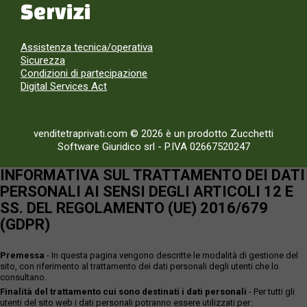
Servizi
Assistenza tecnica/operativa
Sicurezza
Condizioni di partecipazione
Digital Services Act
venditetraprivati.com © 2026 è un prodotto Zucchetti
Software Giuridico srl
-
P.IVA 02667520247
INFORMATIVA SUL TRATTAMENTO DEI DATI
PERSONALI AI SENSI DEGLI ARTICOLI 12 E
SS. DEL REGOLAMENTO (UE) 2016/679
(GDPR)
Premessa
- In questa pagina vengono descritte le modalità di gestione del
sito, con riferimento al trattamento dei dati personali degli utenti che lo
consultano.
Finalità del trattamento cui sono destinati i dati personali
- Per tutti gli
utenti del sito web i dati personali potranno essere utilizzati per: