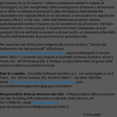
gli interessi di cui al comma 1, lettere a) (interessi tutelati in materia di
riciclaggio), e) (allo svolgimento delle investigazioni difensive o all’esercizio
di un diritto in sedegiudiziaria)ed f) (alla riservatezza dell’identità del
dipendente che segnala illeciti di cui sia venuto a conoscenza in ragione del
proprio ufficio). In tali casi, i diritti dell’interessato possono essere
esercitatianche tramite il Garante con le modalità di cui all’articolo 160 dello
stesso Decreto. In tale ipotesi, il Garante informerà l’interessato di aver
eseguito tutte le verifiche necessarie o di aver svolto un riesamenonché della
facoltà dell’interessato di proporre ricorso giurisdizionale.
Per esercitare tali diritti potrà rivolgersi alla nostra Struttura "Titolare del
trattamento dei dati personali" all'indirizzo
ufficio.privacy@zucchettisofwaregiuridico.it
oppure chiamando il numero
0444. 346211 o inviando una missiva a Zucchetti Software Giuridico srl via E.
Fermi,134 - 36100 Vicenza (VI). Il Titolare Le risponderà entro 30 giorni dalla
ricezione della Sua richiesta formale.
Dati di contatto
- Zucchetti Software Giuridico s.r.l., con sede legale in via E.
Fermi, 134 - 36100 Vicenza (VI); Tel 0444.346211 - fax 0444.1429728;
email:
ufficio.privacy@zucchettisoftwaregiuridico.it
,pec:
zucchettisoftwaregiuridico@gruppozucchetti.it
Responsabile della protezione dei dati
- Il Responsabile della protezione
dei dati ZHolding SPA nella persona del dott. Mario Brocca, tel.
0371/5943191, email:
dpo@zucchetti.it
,
pec:dpogruppozucchetti@gruppozucchetti.it
Il TITOLARE