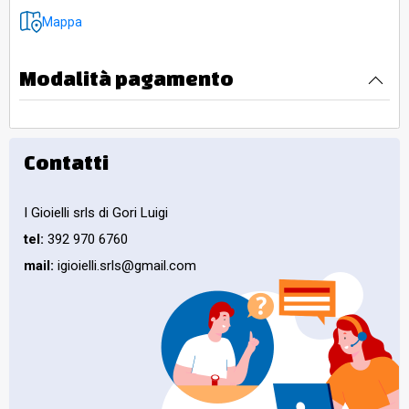
Mappa
Modalità pagamento
Contatti
I Gioielli srls di Gori Luigi
tel:
392 970 6760
mail:
igioielli.srls@gmail.com