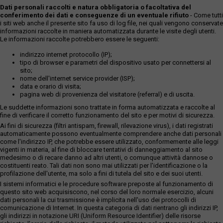
Dati personali raccolti e natura obbligatoria o facoltativa del
conferimento dei dati e conseguenze di un eventuale rifiuto
- Come tutti
i siti web anche il presente sito fa uso di log file, nei quali vengono conservate
informazioni raccolte in maniera automatizzata durante le visite degli utenti.
Le informazioni raccolte potrebbero essere le seguenti:
indirizzo internet protocollo (IP);
tipo di browser e parametri del dispositivo usato per connettersi al
sito;
nome dell'internet service provider (ISP);
data e orario di visita;
pagina web di provenienza del visitatore (referral) e di uscita.
Le suddette informazioni sono trattate in forma automatizzata e raccolte al
fine di verificare il corretto funzionamento del sito e per motivi di sicurezza.
Ai fini di sicurezza (filtri antispam, firewall, rilevazione virus), i dati registrati
automaticamente possono eventualmente comprendere anche dati personali
come l'indirizzo IP, che potrebbe essere utilizzato, conformemente alle leggi
vigenti in materia, al fine di bloccare tentativi di danneggiamento al sito
medesimo o di recare danno ad altri utenti, o comunque attività dannose o
costituenti reato. Tali dati non sono mai utilizzati per l'identificazione o la
profilazione dell'utente, ma solo a fini di tutela del sito e dei suoi utenti.
I sistemi informatici e le procedure software preposte al funzionamento di
questo sito web acquisiscono, nel corso del loro normale esercizio, alcuni
dati personali la cui trasmissione è implicita nell'uso dei protocolli di
comunicazione di Internet. In questa categoria di dati rientrano gli indirizzi IP,
gli indirizzi in notazione URI (Uniform Resource Identifier) delle risorse