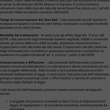
richieste, l'orario della richiesta, il metodo utilizzato nel sottoporre la richiesta
al server, la dimensione del file ottenuto in risposta, il codice numerico
ndicante lo stato della risposta data dal server (buon fine, errore, ecc.) ed altri
parametri relativi al sistema operativo dell'utente.
Tempi di conservazione dei Suoi dati
- I dati personali raccolti durante la
navigazione saranno conservati per il tempo necessario a svolgere le attività
precisate e non oltre 24 mesi.
Modalità del trattamento
- Ai sensi e per gli effetti degli artt. 12 e ss. del
GDPR, i dati personali degli interessati saranno registrati, trattati e conservati
presso gli archivi elettronici delle Società, adottando misure tecniche e
organizzative volte alla tutela dei dati stessi. Il trattamento dei dati personali
degli interessati può consistere in qualunque operazione o complesso di
operazioni tra quelle indicate all' art. 4, comma 1, punto 2 del GDPR.
Comunicazione e diffusione
- I dati personali dell’interessato potranno
essere comunicati,intendendosi con tale termine il darne conoscenza ad uno
o più soggetti determinati, dalla Società a terzi perdare attuazione a tutti i
necessari adempimenti di legge. In particolare i dati personali dell’interessato
potranno essere comunicati a Enti o Uffici Pubblici o autorità di controllo in
funzione degli obblighi di legge.
I dati personali dell’interessato potranno essere comunicati nei seguenti
termini:
a soggetti che possono accedere ai dati in forza di disposizione di
legge, di regolamento o di normativacomunitaria, nei limiti previsti da
tali norme;