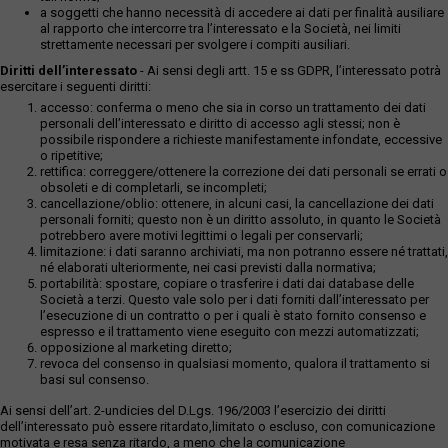
a soggetti che hanno necessità di accedere ai dati per finalità ausiliare
al rapporto che intercorre tra l’interessato e la Società, nei limiti
strettamente necessari per svolgere i compiti ausiliari.
Diritti dell’interessato
- Ai sensi degli artt. 15 e ss GDPR, l’interessato potrà
esercitare i seguenti diritti:
accesso: conferma o meno che sia in corso un trattamento dei dati
personali dell’interessato e diritto di accesso agli stessi; non è
possibile rispondere a richieste manifestamente infondate, eccessive
o ripetitive;
rettifica: correggere/ottenere la correzione dei dati personali se errati o
obsoleti e di completarli, se incompleti;
cancellazione/oblio: ottenere, in alcuni casi, la cancellazione dei dati
personali forniti; questo non è un diritto assoluto, in quanto le Società
potrebbero avere motivi legittimi o legali per conservarli;
limitazione: i dati saranno archiviati, ma non potranno essere né trattati,
né elaborati ulteriormente, nei casi previsti dalla normativa;
portabilità: spostare, copiare o trasferire i dati dai database delle
Società a terzi. Questo vale solo per i dati forniti dall’interessato per
l’esecuzione di un contratto o per i quali è stato fornito consenso e
espresso e il trattamento viene eseguito con mezzi automatizzati;
opposizione al marketing diretto;
revoca del consenso in qualsiasi momento, qualora il trattamento si
basi sul consenso.
Ai sensi dell’art. 2-undicies del D.Lgs. 196/2003 l’esercizio dei diritti
dell’interessato può essere ritardato,limitato o escluso, con comunicazione
motivata e resa senza ritardo, a meno che la comunicazione