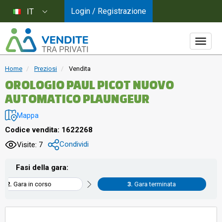
Login / Registrazione
IT
Home
Preziosi
Vendita
OROLOGIO PAUL PICOT NUOVO
AUTOMATICO PLAUNGEUR
Mappa
Codice vendita: 1622268
Condividi
Visite: 7
Fasi della gara:
Gara in corso
Gara terminata