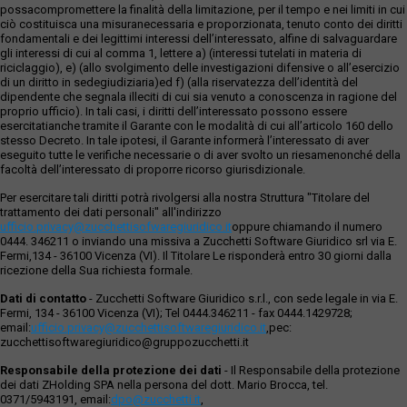
possacompromettere la finalità della limitazione, per il tempo e nei limiti in cui
ciò costituisca una misuranecessaria e proporzionata, tenuto conto dei diritti
fondamentali e dei legittimi interessi dell’interessato, alfine di salvaguardare
gli interessi di cui al comma 1, lettere a) (interessi tutelati in materia di
riciclaggio), e) (allo svolgimento delle investigazioni difensive o all’esercizio
di un diritto in sedegiudiziaria)ed f) (alla riservatezza dell’identità del
dipendente che segnala illeciti di cui sia venuto a conoscenza in ragione del
proprio ufficio). In tali casi, i diritti dell’interessato possono essere
esercitatianche tramite il Garante con le modalità di cui all’articolo 160 dello
stesso Decreto. In tale ipotesi, il Garante informerà l’interessato di aver
eseguito tutte le verifiche necessarie o di aver svolto un riesamenonché della
facoltà dell’interessato di proporre ricorso giurisdizionale.
Per esercitare tali diritti potrà rivolgersi alla nostra Struttura "Titolare del
trattamento dei dati personali" all'indirizzo
ufficio.privacy@zucchettisofwaregiuridico.it
oppure chiamando il numero
0444. 346211 o inviando una missiva a Zucchetti Software Giuridico srl via E.
Fermi,134 - 36100 Vicenza (VI). Il Titolare Le risponderà entro 30 giorni dalla
ricezione della Sua richiesta formale.
Dati di contatto
- Zucchetti Software Giuridico s.r.l., con sede legale in via E.
Fermi, 134 - 36100 Vicenza (VI); Tel 0444.346211 - fax 0444.1429728;
email:
ufficio.privacy@zucchettisoftwaregiuridico.it
,pec:
zucchettisoftwaregiuridico@gruppozucchetti.it
Responsabile della protezione dei dati
- Il Responsabile della protezione
dei dati ZHolding SPA nella persona del dott. Mario Brocca, tel.
0371/5943191, email:
dpo@zucchetti.it
,