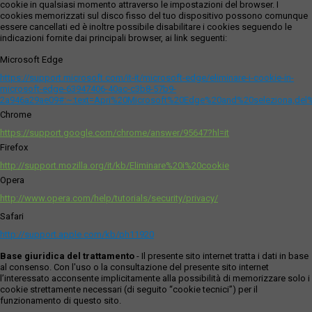
cookie in qualsiasi momento attraverso le impostazioni del browser. I
cookies memorizzati sul disco fisso del tuo dispositivo possono comunque
essere cancellati ed è inoltre possibile disabilitare i cookies seguendo le
indicazioni fornite dai principali browser, ai link seguenti:
Microsoft Edge
https://support.microsoft.com/it-it/microsoft-edge/eliminare-i-cookie-in-
microsoft-edge-63947406-40ac-c3b8-57b9-
2a946a29ae09#:~:text=Apri%20Microsoft%20Edge%20and%20seleziona,del
Chrome
https://support.google.com/chrome/answer/95647?hl=it
Firefox
http://support.mozilla.org/it/kb/Eliminare%20i%20cookie
Opera
http://www.opera.com/help/tutorials/security/privacy/
Safari
http://support.apple.com/kb/ph11920
Base giuridica del trattamento
- Il presente sito internet tratta i dati in base
al consenso. Con l'uso o la consultazione del presente sito internet
l’interessato acconsente implicitamente alla possibilità di memorizzare solo i
cookie strettamente necessari (di seguito “cookie tecnici”) per il
funzionamento di questo sito.