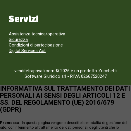
Servizi
Assistenza tecnica/operativa
Sicurezza
Condizioni di partecipazione
Digital Services Act
venditetraprivati.com © 2026 è un prodotto Zucchetti
Software Giuridico srl
-
P.IVA 02667520247
INFORMATIVA SUL TRATTAMENTO DEI DATI
PERSONALI AI SENSI DEGLI ARTICOLI 12 E
SS. DEL REGOLAMENTO (UE) 2016/679
(GDPR)
Premessa
- In questa pagina vengono descritte le modalità di gestione del
sito, con riferimento al trattamento dei dati personali degli utenti che lo