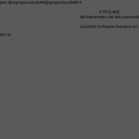
pec:dpogruppozucchetti@gruppozucchetti.it
Il TITOLARE
del trattamento dei dati personali
Zucchetti Software Giuridico s.r.l.
REV 02