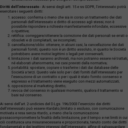
Diritti dell’interessato
- Ai sensi degli artt. 15 e ss GDPR, l’interessato potrà
esercitare i seguenti diritti:
accesso: conferma o meno che sia in corso un trattamento dei dati
personali dell’interessato e diritto di accesso agli stessi; non è
possibile rispondere a richieste manifestamente infondate, eccessive
o ripetitive;
rettifica: correggere/ottenere la correzione dei dati personali se errati o
obsoleti e di completarli, se incompleti;
cancellazione/oblio: ottenere, in alcuni casi, la cancellazione dei dati
personali forniti; questo non è un diritto assoluto, in quanto le Società
potrebbero avere motivi legittimi o legali per conservarli;
limitazione: i dati saranno archiviati, ma non potranno essere né trattati,
né elaborati ulteriormente, nei casi previsti dalla normativa;
portabilità: spostare, copiare o trasferire i dati dai database delle
Società a terzi. Questo vale solo per i dati forniti dall’interessato per
l’esecuzione di un contratto o per i quali è stato fornito consenso e
espresso e il trattamento viene eseguito con mezzi automatizzati;
opposizione al marketing diretto;
revoca del consenso in qualsiasi momento, qualora il trattamento si
basi sul consenso.
Ai sensi dell’art. 2-undicies del D.Lgs. 196/2003 l’esercizio dei diritti
dell’interessato può essere ritardato,limitato o escluso, con comunicazione
motivata e resa senza ritardo, a meno che la comunicazione
possacompromettere la finalità della limitazione, per il tempo e nei limiti in cui
ciò costituisca una misuranecessaria e proporzionata, tenuto conto dei diritti
fondamentali e dei legittimi interessi dell’interessato, alfine di salvaguardare