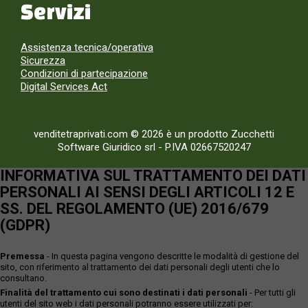
Servizi
Assistenza tecnica/operativa
Sicurezza
Condizioni di partecipazione
Digital Services Act
venditetraprivati.com © 2026 è un prodotto Zucchetti
Software Giuridico srl
-
P.IVA 02667520247
INFORMATIVA SUL TRATTAMENTO DEI DATI
PERSONALI AI SENSI DEGLI ARTICOLI 12 E
SS. DEL REGOLAMENTO (UE) 2016/679
(GDPR)
Premessa
- In questa pagina vengono descritte le modalità di gestione del
sito, con riferimento al trattamento dei dati personali degli utenti che lo
consultano.
Finalità del trattamento cui sono destinati i dati personali
- Per tutti gli
utenti del sito web i dati personali potranno essere utilizzati per: