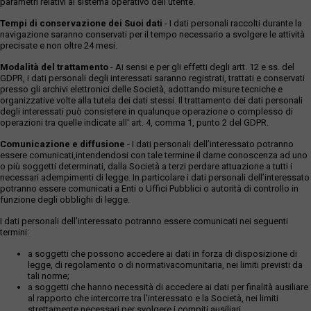
parametri relativi al sistema operativo dell'utente.
Tempi di conservazione dei Suoi dati
- I dati personali raccolti durante la
navigazione saranno conservati per il tempo necessario a svolgere le attività
precisate e non oltre 24 mesi.
Modalità del trattamento
- Ai sensi e per gli effetti degli artt. 12 e ss. del
GDPR, i dati personali degli interessati saranno registrati, trattati e conservati
presso gli archivi elettronici delle Società, adottando misure tecniche e
organizzative volte alla tutela dei dati stessi. Il trattamento dei dati personali
degli interessati può consistere in qualunque operazione o complesso di
operazioni tra quelle indicate all' art. 4, comma 1, punto 2 del GDPR.
Comunicazione e diffusione
- I dati personali dell’interessato potranno
essere comunicati,intendendosi con tale termine il darne conoscenza ad uno
o più soggetti determinati, dalla Società a terzi perdare attuazione a tutti i
necessari adempimenti di legge. In particolare i dati personali dell’interessato
potranno essere comunicati a Enti o Uffici Pubblici o autorità di controllo in
funzione degli obblighi di legge.
I dati personali dell’interessato potranno essere comunicati nei seguenti
termini:
a soggetti che possono accedere ai dati in forza di disposizione di
legge, di regolamento o di normativacomunitaria, nei limiti previsti da
tali norme;
a soggetti che hanno necessità di accedere ai dati per finalità ausiliare
al rapporto che intercorre tra l’interessato e la Società, nei limiti
strettamente necessari per svolgere i compiti ausiliari.