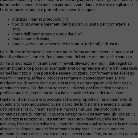
informazioni raccolte in maniera automatizzata durante le visite degli utenti.
Le informazioni raccolte potrebbero essere le seguenti:
indirizzo internet protocollo (IP);
tipo di browser e parametri del dispositivo usato per connettersi al
sito;
nome dell'internet service provider (ISP);
data e orario di visita;
pagina web di provenienza del visitatore (referral) e di uscita.
Le suddette informazioni sono trattate in forma automatizzata e raccolte al
fine di verificare il corretto funzionamento del sito e per motivi di sicurezza.
Ai fini di sicurezza (filtri antispam, firewall, rilevazione virus), i dati registrati
automaticamente possono eventualmente comprendere anche dati personali
come l'indirizzo IP, che potrebbe essere utilizzato, conformemente alle leggi
vigenti in materia, al fine di bloccare tentativi di danneggiamento al sito
medesimo o di recare danno ad altri utenti, o comunque attività dannose o
costituenti reato. Tali dati non sono mai utilizzati per l'identificazione o la
profilazione dell'utente, ma solo a fini di tutela del sito e dei suoi utenti.
I sistemi informatici e le procedure software preposte al funzionamento di
questo sito web acquisiscono, nel corso del loro normale esercizio, alcuni
dati personali la cui trasmissione è implicita nell'uso dei protocolli di
comunicazione di Internet. In questa categoria di dati rientrano gli indirizzi IP,
gli indirizzi in notazione URI (Uniform Resource Identifier) delle risorse
richieste, l'orario della richiesta, il metodo utilizzato nel sottoporre la richiesta
al server, la dimensione del file ottenuto in risposta, il codice numerico
ndicante lo stato della risposta data dal server (buon fine, errore, ecc.) ed altri