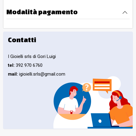
Modalità pagamento
Contatti
I Gioielli srls di Gori Luigi
tel:
392 970 6760
mail:
igioielli.srls@gmail.com