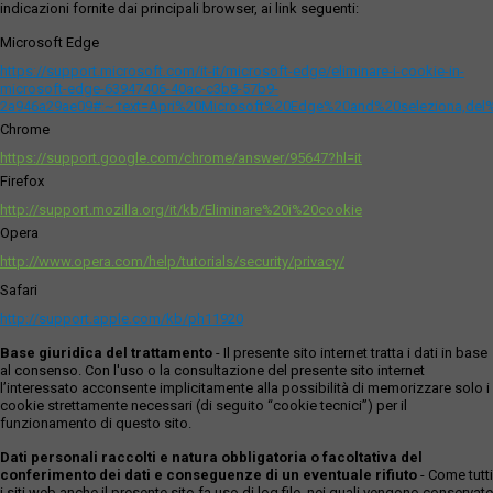
indicazioni fornite dai principali browser, ai link seguenti:
Microsoft Edge
https://support.microsoft.com/it-it/microsoft-edge/eliminare-i-cookie-in-
microsoft-edge-63947406-40ac-c3b8-57b9-
2a946a29ae09#:~:text=Apri%20Microsoft%20Edge%20and%20seleziona,del
Chrome
https://support.google.com/chrome/answer/95647?hl=it
Firefox
http://support.mozilla.org/it/kb/Eliminare%20i%20cookie
Opera
http://www.opera.com/help/tutorials/security/privacy/
Safari
http://support.apple.com/kb/ph11920
Base giuridica del trattamento
- Il presente sito internet tratta i dati in base
al consenso. Con l'uso o la consultazione del presente sito internet
l’interessato acconsente implicitamente alla possibilità di memorizzare solo i
cookie strettamente necessari (di seguito “cookie tecnici”) per il
funzionamento di questo sito.
Dati personali raccolti e natura obbligatoria o facoltativa del
conferimento dei dati e conseguenze di un eventuale rifiuto
- Come tutti
i siti web anche il presente sito fa uso di log file, nei quali vengono conservate