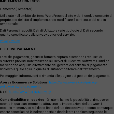
IMPLEMENTAZIONE SITO
Elementor (Elementor)
Utilizzato nell'ambito del tema WordPress del sito web. Il cookie consente al
proprietario del sito di implementare o modificare il contenuto del sito in
tempo reale.
Dati Personali raccolti: Dati di Utilizzo e varie tipologie di Dati secondo
quanto specificato dalla privacy policy del servizio.
Privacy Policy
GESTIONE PAGAMENTI
I dati dei pagamenti, gestiti in formato criptato e secondo i requisiti di
sicurezza previsti, non transitano sui server di Zucchetti Software Giuridico
ma vengono acquisiti direttamente dal gestore del servizio di pagamento
richiesto il quale agirà in qualità di autonomo titolare del trattamento.
Per maggiori informazioni si rimanda alle pagine dei gestori dei pagamenti:
Axerve Ecommerce Solutions
:
https://www.axerve.com/privacy-
policy/servizi-di-pagamento
Nexi
:
https://www.nexi.it/it/privacy
Come disabilitare i cookies
- Gli utenti hanno la possibilità di rimuovere i
cookie in qualsiasi momento attraverso le impostazioni del browser. I
cookies memorizzati sul disco fisso del tuo dispositivo possono comunque
essere cancellati ed è inoltre possibile disabilitare i cookies seguendo le