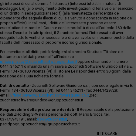
gli interessi di cui al comma 1, lettere a) (interessi tutelati in materia di
riciclaggio), e) (allo svolgimento delle investigazioni difensive o all’esercizio
di un diritto in sedegiudiziaria)ed f) (alla riservatezza dell’identità del
dipendente che segnala illeciti di cui sia venuto a conoscenza in ragione del
proprio ufficio). In tali casi, i diritti dell’interessato possono essere
esercitatianche tramite il Garante con le modalità di cui all’articolo 160 dello
stesso Decreto. In tale ipotesi, il Garante informerà l’interessato di aver
eseguito tutte le verifiche necessarie o di aver svolto un riesamenonché della
facoltà dell’interessato di proporre ricorso giurisdizionale.
Per esercitare tali diritti potrà rivolgersi alla nostra Struttura "Titolare del
trattamento dei dati personali" all'indirizzo
ufficio.privacy@zucchettisofwaregiuridico.it
oppure chiamando il numero
0444. 346211 o inviando una missiva a Zucchetti Software Giuridico srl via E.
Fermi,134 - 36100 Vicenza (VI). Il Titolare Le risponderà entro 30 giorni dalla
ricezione della Sua richiesta formale.
Dati di contatto
- Zucchetti Software Giuridico s.r.l., con sede legale in via E.
Fermi, 134 - 36100 Vicenza (VI); Tel 0444.346211 - fax 0444.1429728;
email:
ufficio.privacy@zucchettisoftwaregiuridico.it
,pec:
zucchettisoftwaregiuridico@gruppozucchetti.it
Responsabile della protezione dei dati
- Il Responsabile della protezione
dei dati ZHolding SPA nella persona del dott. Mario Brocca, tel.
0371/5943191, email:
dpo@zucchetti.it
,
pec:dpogruppozucchetti@gruppozucchetti.it
Il TITOLARE