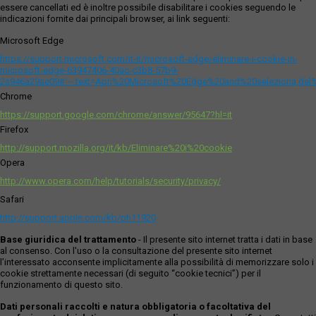
essere cancellati ed è inoltre possibile disabilitare i cookies seguendo le
indicazioni fornite dai principali browser, ai link seguenti:
Microsoft Edge
https://support.microsoft.com/it-it/microsoft-edge/eliminare-i-cookie-in-
microsoft-edge-63947406-40ac-c3b8-57b9-
2a946a29ae09#:~:text=Apri%20Microsoft%20Edge%20and%20seleziona,del
Chrome
https://support.google.com/chrome/answer/95647?hl=it
Firefox
http://support.mozilla.org/it/kb/Eliminare%20i%20cookie
Opera
http://www.opera.com/help/tutorials/security/privacy/
Safari
http://support.apple.com/kb/ph11920
Base giuridica del trattamento
- Il presente sito internet tratta i dati in base
al consenso. Con l'uso o la consultazione del presente sito internet
l’interessato acconsente implicitamente alla possibilità di memorizzare solo i
cookie strettamente necessari (di seguito “cookie tecnici”) per il
funzionamento di questo sito.
Dati personali raccolti e natura obbligatoria o facoltativa del