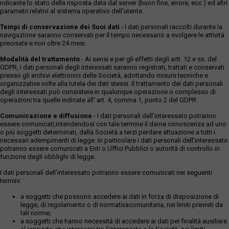
ndicante lo stato della risposta data dal server (buon fine, errore, ecc.) ed altri
parametri relativi al sistema operativo dell'utente.
Tempi di conservazione dei Suoi dati
- I dati personali raccolti durante la
navigazione saranno conservati per il tempo necessario a svolgere le attività
precisate e non oltre 24 mesi.
Modalità del trattamento
- Ai sensi e per gli effetti degli artt. 12 e ss. del
GDPR, i dati personali degli interessati saranno registrati, trattati e conservati
presso gli archivi elettronici delle Società, adottando misure tecniche e
organizzative volte alla tutela dei dati stessi. Il trattamento dei dati personali
degli interessati può consistere in qualunque operazione o complesso di
operazioni tra quelle indicate all' art. 4, comma 1, punto 2 del GDPR.
Comunicazione e diffusione
- I dati personali dell’interessato potranno
essere comunicati,intendendosi con tale termine il darne conoscenza ad uno
o più soggetti determinati, dalla Società a terzi perdare attuazione a tutti i
necessari adempimenti di legge. In particolare i dati personali dell’interessato
potranno essere comunicati a Enti o Uffici Pubblici o autorità di controllo in
funzione degli obblighi di legge.
I dati personali dell’interessato potranno essere comunicati nei seguenti
termini:
a soggetti che possono accedere ai dati in forza di disposizione di
legge, di regolamento o di normativacomunitaria, nei limiti previsti da
tali norme;
a soggetti che hanno necessità di accedere ai dati per finalità ausiliare