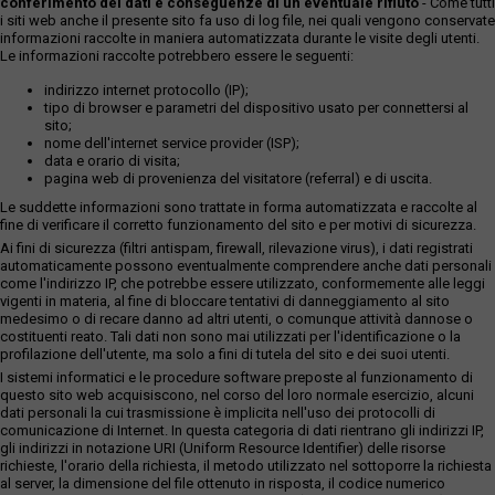
conferimento dei dati e conseguenze di un eventuale rifiuto
- Come tutti
i siti web anche il presente sito fa uso di log file, nei quali vengono conservate
informazioni raccolte in maniera automatizzata durante le visite degli utenti.
Le informazioni raccolte potrebbero essere le seguenti:
indirizzo internet protocollo (IP);
tipo di browser e parametri del dispositivo usato per connettersi al
sito;
nome dell'internet service provider (ISP);
data e orario di visita;
pagina web di provenienza del visitatore (referral) e di uscita.
Le suddette informazioni sono trattate in forma automatizzata e raccolte al
fine di verificare il corretto funzionamento del sito e per motivi di sicurezza.
Ai fini di sicurezza (filtri antispam, firewall, rilevazione virus), i dati registrati
automaticamente possono eventualmente comprendere anche dati personali
come l'indirizzo IP, che potrebbe essere utilizzato, conformemente alle leggi
vigenti in materia, al fine di bloccare tentativi di danneggiamento al sito
medesimo o di recare danno ad altri utenti, o comunque attività dannose o
costituenti reato. Tali dati non sono mai utilizzati per l'identificazione o la
profilazione dell'utente, ma solo a fini di tutela del sito e dei suoi utenti.
I sistemi informatici e le procedure software preposte al funzionamento di
questo sito web acquisiscono, nel corso del loro normale esercizio, alcuni
dati personali la cui trasmissione è implicita nell'uso dei protocolli di
comunicazione di Internet. In questa categoria di dati rientrano gli indirizzi IP,
gli indirizzi in notazione URI (Uniform Resource Identifier) delle risorse
richieste, l'orario della richiesta, il metodo utilizzato nel sottoporre la richiesta
al server, la dimensione del file ottenuto in risposta, il codice numerico