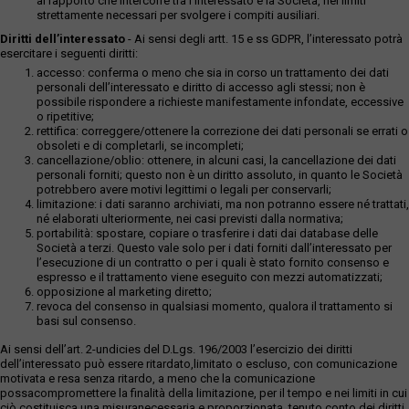
al rapporto che intercorre tra l’interessato e la Società, nei limiti
strettamente necessari per svolgere i compiti ausiliari.
Diritti dell’interessato
- Ai sensi degli artt. 15 e ss GDPR, l’interessato potrà
esercitare i seguenti diritti:
accesso: conferma o meno che sia in corso un trattamento dei dati
personali dell’interessato e diritto di accesso agli stessi; non è
possibile rispondere a richieste manifestamente infondate, eccessive
o ripetitive;
rettifica: correggere/ottenere la correzione dei dati personali se errati o
obsoleti e di completarli, se incompleti;
cancellazione/oblio: ottenere, in alcuni casi, la cancellazione dei dati
personali forniti; questo non è un diritto assoluto, in quanto le Società
potrebbero avere motivi legittimi o legali per conservarli;
limitazione: i dati saranno archiviati, ma non potranno essere né trattati,
né elaborati ulteriormente, nei casi previsti dalla normativa;
portabilità: spostare, copiare o trasferire i dati dai database delle
Società a terzi. Questo vale solo per i dati forniti dall’interessato per
l’esecuzione di un contratto o per i quali è stato fornito consenso e
espresso e il trattamento viene eseguito con mezzi automatizzati;
opposizione al marketing diretto;
revoca del consenso in qualsiasi momento, qualora il trattamento si
basi sul consenso.
Ai sensi dell’art. 2-undicies del D.Lgs. 196/2003 l’esercizio dei diritti
dell’interessato può essere ritardato,limitato o escluso, con comunicazione
motivata e resa senza ritardo, a meno che la comunicazione
possacompromettere la finalità della limitazione, per il tempo e nei limiti in cui
ciò costituisca una misuranecessaria e proporzionata, tenuto conto dei diritti