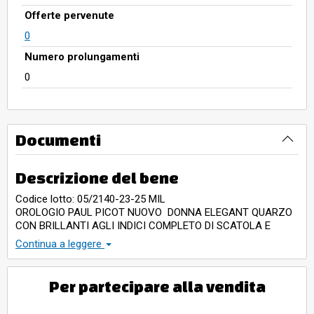
Offerte pervenute
0
Numero prolungamenti
0
Documenti
Descrizione del bene
Codice lotto: 05/2140-23-25 MIL
OROLOGIO PAUL PICOT NUOVO DONNA ELEGANT QUARZO
CON BRILLANTI AGLI INDICI COMPLETO DI SCATOLA E
GARANZIA UFFICIALE DUE ANNI DALLA DATA DI
Continua a leggere
AGGIUDICAZIONE
Per partecipare alla vendita