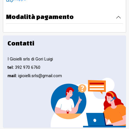
Modalità pagamento
Contatti
I Gioielli srls di Gori Luigi
tel:
392 970 6760
mail:
igioielli.srls@gmail.com