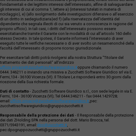
fondamentali e dei legittimi interessi dell’interessato, alfine di salvaguardare
gli interessi di cui al comma 1, lettere a) (interessi tutelati in materia di
riciclaggio), e) (allo svolgimento delle investigazioni difensive o all’esercizio
di un diritto in sedegiudiziaria)ed f) (alla riservatezza dell’identità del
dipendente che segnala illeciti di cui sia venuto a conoscenza in ragione del
proprio ufficio). In tali casi, i diritti dell’interessato possono essere
esercitatianche tramite il Garante con le modalità di cui all’articolo 160 dello
stesso Decreto. In tale ipotesi, il Garante informerà l’interessato di aver
eseguito tutte le verifiche necessarie o di aver svolto un riesamenonché della
facoltà dell’interessato di proporre ricorso giurisdizionale.
Per esercitare tali diritti potrà rivolgersi alla nostra Struttura "Titolare del
trattamento dei dati personali" all'indirizzo
ufficio.privacy@zucchettisofwaregiuridico.it
oppure chiamando il numero
0444. 346211 o inviando una missiva a Zucchetti Software Giuridico srl via E.
Fermi,134 - 36100 Vicenza (VI). Il Titolare Le risponderà entro 30 giorni dalla
ricezione della Sua richiesta formale.
Dati di contatto
- Zucchetti Software Giuridico s.r.l., con sede legale in via E.
Fermi, 134 - 36100 Vicenza (VI); Tel 0444.346211 - fax 0444.1429728;
email:
ufficio.privacy@zucchettisoftwaregiuridico.it
,pec:
zucchettisoftwaregiuridico@gruppozucchetti.it
Responsabile della protezione dei dati
- Il Responsabile della protezione
dei dati ZHolding SPA nella persona del dott. Mario Brocca, tel.
0371/5943191, email:
dpo@zucchetti.it
,
pec:dpogruppozucchetti@gruppozucchetti.it