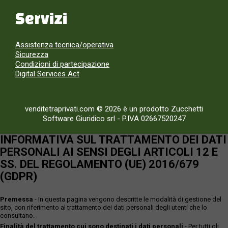
Servizi
Assistenza tecnica/operativa
Sicurezza
Condizioni di partecipazione
Digital Services Act
venditetraprivati.com © 2026 è un prodotto Zucchetti
Software Giuridico srl
-
P.IVA 02667520247
INFORMATIVA SUL TRATTAMENTO DEI DATI
PERSONALI AI SENSI DEGLI ARTICOLI 12 E
SS. DEL REGOLAMENTO (UE) 2016/679
(GDPR)
Premessa
- In questa pagina vengono descritte le modalità di gestione del
sito, con riferimento al trattamento dei dati personali degli utenti che lo
consultano.
Finalità del trattamento cui sono destinati i dati personali
- Per tutti gli