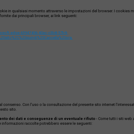
i cookie in qualsiasi momento attraverso le impostazioni del browser. I cooki
ornite dai principali browser, ai link seguenti:
icrosoft-edge-63947406-40ac-c3b8-57b9-
%20sito%2C%20quindi%20Cancella%20ora.
ase al consenso. Con l'uso o la consultazione del presente sito internet l’inter
esto sito.
mento dei dati e conseguenze di un eventuale rifiuto
- Come tutti i siti web
Le informazioni raccolte potrebbero essere le seguenti: