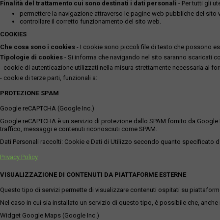
Finalità del trattamento cui sono destinati i dati personali
- Per tutti gli 
permettere la navigazione attraverso le pagine web pubbliche del sito
controllare il corretto funzionamento del sito web.
COOKIES
Che cosa sono i cookies
- I cookie sono piccoli file di testo che possono esse
Tipologie di cookies
- Si informa che navigando nel sito saranno scaricati coo
- cookie di autenticazione utilizzati nella misura strettamente necessaria al for
- cookie di terze parti, funzionali a:
PROTEZIONE SPAM
Google reCAPTCHA (Google Inc.)
Google reCAPTCHA è un servizio di protezione dallo SPAM fornito da Google Inc. Q
traffico, messaggi e contenuti riconosciuti come SPAM.
Dati Personali raccolti: Cookie e Dati di Utilizzo secondo quanto specificato da
Privacy Policy
VISUALIZZAZIONE DI CONTENUTI DA PIATTAFORME ESTERNE
Questo tipo di servizi permette di visualizzare contenuti ospitati su piattafor
Nel caso in cui sia installato un servizio di questo tipo, è possibile che, anche ne
Widget Google Maps (Google Inc.)