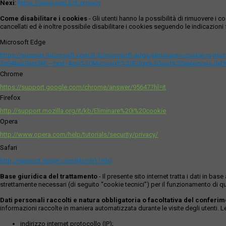
Nexi
:
https://www.nexi.it/it/privacy
Come disabilitare i cookies
- Gli utenti hanno la possibilità di rimuovere 
cancellati ed è inoltre possibile disabilitare i cookies seguendo le indicazioni f
Microsoft Edge
https://support.microsoft.com/it-it/microsoft-edge/eliminare-i-cookie-in-m
2a946a29ae09#:~:text=Apri%20Microsoft%20Edge%20and%20seleziona,del
Chrome
https://support.google.com/chrome/answer/95647?hl=it
Firefox
http://support.mozilla.org/it/kb/Eliminare%20i%20cookie
Opera
http://www.opera.com/help/tutorials/security/privacy/
Safari
http://support.apple.com/kb/ph11920
Base giuridica del trattamento
- Il presente sito internet tratta i dati in b
strettamente necessari (di seguito “cookie tecnici”) per il funzionamento di qu
Dati personali raccolti e natura obbligatoria o facoltativa del conferi
informazioni raccolte in maniera automatizzata durante le visite degli utenti. 
indirizzo internet protocollo (IP);