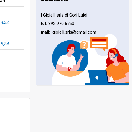
ata
I Gioielli srls di Gori Luigi
14,32
tel:
392 970 6760
mail:
igioielli.srls@gmail.com
18,34