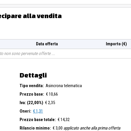
ecipare alla vendita
Data offerta
Importo (€)
o non sono pervenute offerte
Dettagli
Tipo vendita:
Asincrona telematica
Prezzo base:
€ 10,66
Iva: (22,00%)
€ 2,35
Oneri:
€ 1,31
Prezzo base totale:
€ 14,32
Rilancio minimo:
€ 3,00
applicato anche alla prima offerta