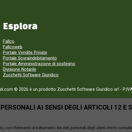
Esplora
Fallco
Fallcoweb
Portale Vendite Private
Portale Sovraindebitamento
Portale Amministrazione di sostegno
Divisione Notarile
Zucchetti Software Giuridico
ati.com © 2026 è un prodotto Zucchetti Software Giuridico srl
-
P.IV
ERSONALI AI SENSI DEGLI ARTICOLI 12 E 
o, con riferimento al trattamento dei dati personali degli utenti che lo consult