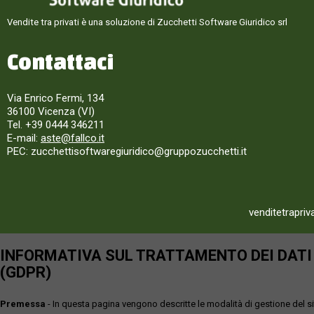
Vendite tra privati è una soluzione di Zucchetti Software Giuridico srl
Contattaci
Via Enrico Fermi, 134
36100 Vicenza (VI)
Tel. +39 0444 346211
E-mail:
aste@fallco.it
PEC: zucchettisoftwaregiuridico@gruppozucchetti.it
venditetrapriv
INFORMATIVA SUL TRATTAMENTO DEI DATI P
(GDPR)
Premessa
- In questa pagina vengono descritte le modalità di gestione del sit